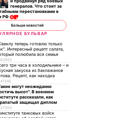
и продвинул ряд боевых
генералов. Что стоит за
табными перестановками в
и РФ
Больше новостей
УЛЯРНОЕ БУЛЬВАР
Свеклу теперь готовлю только
ак". Интересный рецепт салата,
оторый полюбила вся семья
63953
сего три часа в холодильнике – и
кусная закуска из баклажанов
отова. Рецепт, как находка
41346
Такие могут неожиданно
остичь высот". В военном
нституте рассказали, как
рапатый защищал диплом
27304
 институте танковых войск