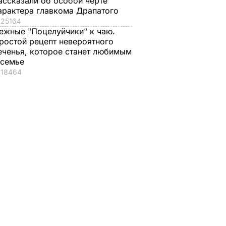
ассказали об особой черте
арактера главкома Драпатого
25164
ежные "Поцелуйчики" к чаю.
ростой рецепт невероятного
еченья, которое станет любимым
 семье
18464
звала
 Уханя
ЩЕСТВО