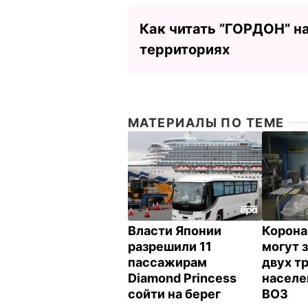
Как читать ”ГОРДОН” н
территориях
МАТЕРИАЛЫ ПО ТЕМЕ
Власти Японии
Корон
разрешили 11
могут 
пассажирам
двух т
Diamond Princess
населе
сойти на берег
ВОЗ