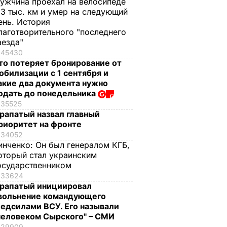
ужчина проехал на велосипеде
,3 тыс. км и умер на следующий
ень. История
лаготворительного "последнего
аезда"
45430
то потеряет бронирование от
обилизации с 1 сентября и
акие два документа нужно
одать до понедельника
35525
рапатый назвал главный
риоритет на фронте
34052
инченко:
Он был генералом КГБ,
оторый стал украинским
осударственником
33624
рапатый инициировал
вольнение командующего
едсилами ВСУ. Его называли
человеком Сырского" – СМИ
29909