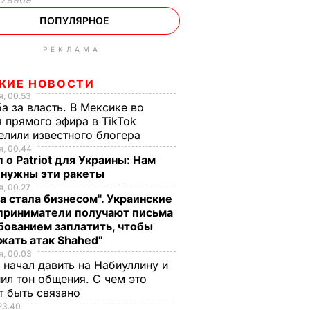
ПОПУЛЯРНОЕ
РЕКЛАМА
ЖИЕ НОВОСТИ
, 00.53
а за власть. В Мексике во
 прямого эфира в TikTok
елили известного блогера
, 00.44
 о Patriot для Украины: Нам
 нужны эти ракеты
, 00.27
а стала бизнесом". Украинские
приниматели получают письма
бованием заплатить, чтобы
жать атак Shahed"
, 00.03
 начал давить на Набиуллину и
ил тон общения. С чем это
т быть связано
23.40