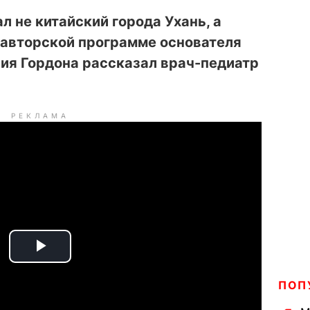
л не китайский города Ухань, а
 авторской программе основателя
ия Гордона рассказал врач-педиатр
РЕКЛАМА
P
ПОП
l