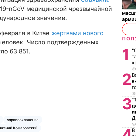
19-nCoV медицинской чрезвычайной
масш
дународное значение.
арми
 февраля в Китае
жертвами нового
ПОП
человек. Число подтвержденных
1
"
ло 63 851.
т
к
2
В
в
г
3
"
д
и
Д
здравоохранение
4
вгений Комаровский
В