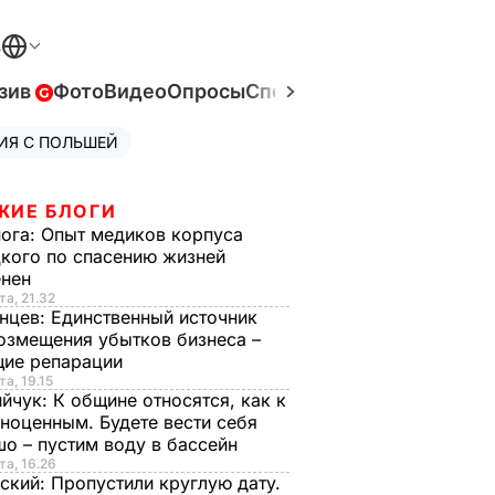
В
зив
Фото
Видео
Опросы
Спецпроекты
Война в Ук
ИЯ С ПОЛЬШЕЙ
ЖИЕ БЛОГИ
нога:
Опыт медиков корпуса
кого по спасению жизней
енен
та, 21.32
нцев:
Единственный источник
озмещения убытков бизнеса –
щие репарации
та, 19.15
ийчук:
К общине относятся, как к
ноценным. Будете вести себя
о – пустим воду в бассейн
та, 16.26
ский:
Пропустили круглую дату.