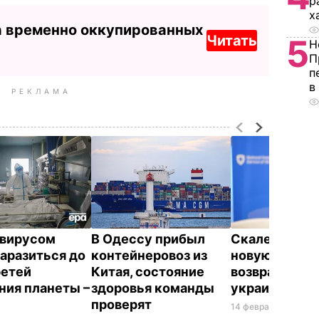
р
х
а временно оккупированных
Читать
5
Н
П
п
в
РЕКЛАМА
авирусом
В Одессу прибыл
Скалецкая на
заразиться до
контейнеровоз из
новую дату
ретей
Китая, состояние
возвращения
ния планеты –
здоровья команды
украинцев из
проверят
14 февраля, 09.13
ОБ