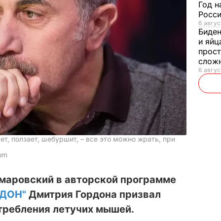
Год н
Росси
6 авгус
Биде
и яйц
прост
слож
6 авгус
ет, ползает, шебуршит, – все это можно жрать, при
com
омаровский в авторской программе
РДОН"
Дмитрия Гордона призвал
требления летучих мышей.