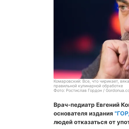
Комаровский: Все, что чирикает, вяка
правильной кулинарной обработке
Фото: Ростислав Гордон / Gordonua.
Врач-педиатр Евгений К
основателя издания
"ГО
людей отказаться от упо