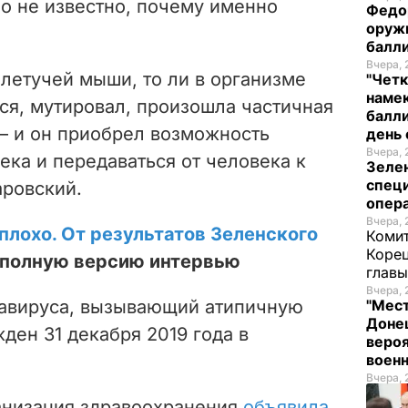
но не известно, почему именно
Федо
оруж
балл
Вчера, 
 летучей мыши, то ли в организме
"Четк
намек
ся, мутировал, произошла частичная
балли
 – и он приобрел возможность
день 
Вчера, 
ека и передаваться от человека к
Зеле
спец
аровский.
опера
Вчера, 
плохо. От результатов Зеленского
Комит
Корец
е полную версию интервью
глав
Вчера, 
навируса, вызывающий атипичную
"Мест
Донец
ден 31 декабря 2019 года в
вероя
воен
Вчера, 
анизация здравоохранения
объявила