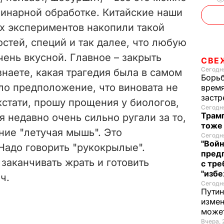
линарной обработке. Китайские наши
ых экспериментов накопили такой
стей, специй и так далее, что любую
ень вкусной. Главное – закрыть
СВЕ
Сегодня
 знаете, какая трагедия была в самом
Борьб
ло предположение, что виновата не
время
застр
 кстати, прошу прощения у биологов,
Сегодня
Трамп
я недавно очень сильно ругали за то,
тоже
ние "летучая мышь". Это
Сегодня
"Войн
Надо говорить "рукокрылые".
пред
заканчивать жрать и готовить
с тре
"избе
ч.
Сегодня
Путин
измен
може
Вчера, 