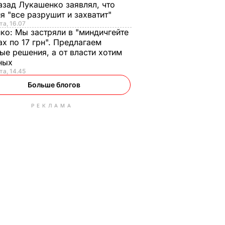
азад Лукашенко заявлял, что
я "все разрушит и захватит"
та, 16.07
нко:
Мы застряли в "миндичгейте
ах по 17 грн". Предлагаем
ые решения, а от власти хотим
ных
та, 14.45
Больше блогов
РЕКЛАМА