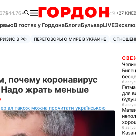
67
$44.76
+27 КИЕ
ервью
В гостях у Гордона
Блоги
Бульвар
LIVE
Эксклю
РИЗИС В РФ
ПЕРЕГОВОРЫ О МИРЕ В УКРАИНЕ
ОТНОШЕН
СВЕ
Чепи
Билец
бесц
м, почему коронавирус
6 авгус
Гетма
: Надо жрать меньше
для в
буду
6 авгус
теріал також можна прочитати українською
Матв
непол
хорош
6 авгус
Казан