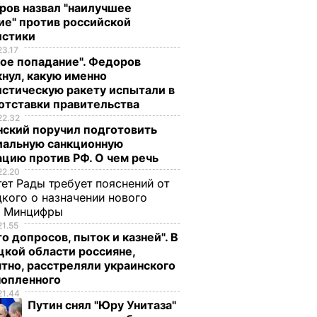
ров назвал "наилучшее
ие" против российской
истики
23.17
ое попадание". Федоров
нул, какую именно
стическую ракету испытали в
отставки правительства
22.32
нский поручил подготовить
иальную санкционную
цию против РФ. О чем речь
22.20
ет Рады требует пояснений от
кого о назначении нового
ы Минцифры
21.55
о допросов, пыток и казней". В
кой области россияне,
тно, расстреляли украинского
нопленного
21.44
Путин снял "Юру Унитаза"