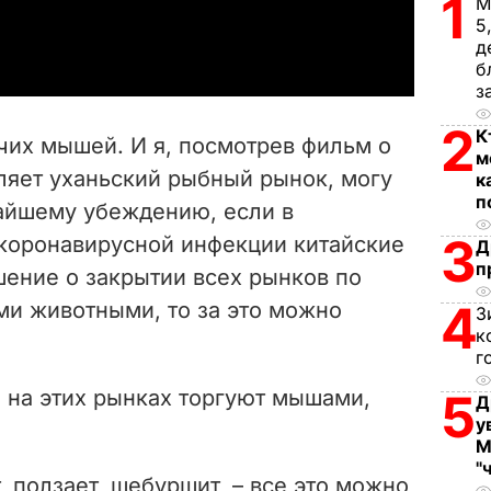
1
М
a
5
д
y
б
з
V
2
К
чих мышей. И я, посмотрев фильм о
м
i
вляет уханьский рыбный рынок, могу
к
п
чайшему убеждению, если в
d
3
 коронавирусной инфекции китайские
Д
e
п
шение о закрытии всех рынков по
4
ми животными, то за это можно
o
З
к
г
 на этих рынках торгуют мышами,
5
Д
у
М
"
т, ползает, шебуршит, – все это можно