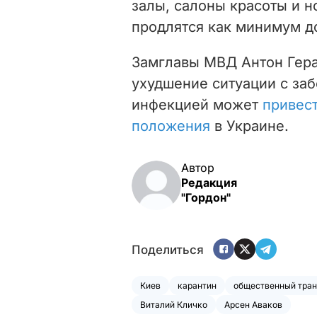
залы, салоны красоты и 
продлятся как минимум до
Замглавы МВД Антон Гера
ухудшение ситуации с за
инфекцией может
привес
положения
в Украине.
Автор
Редакция
"Гордон"
Поделиться
Киев
карантин
общественный тран
Виталий Кличко
Арсен Аваков