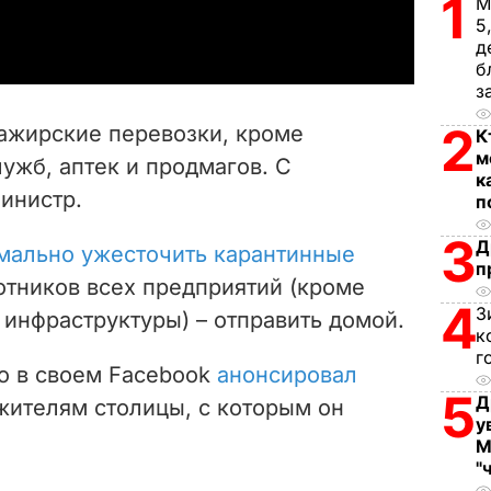
1
a
М
5
д
y
б
з
V
2
сажирские перевозки, кроме
К
i
м
ужб, аптек и продмагов. С
к
министр.
d
п
3
Д
e
мально ужесточить карантинные
п
отников всех предприятий (кроме
o
4
З
инфраструктуры) – отправить домой.
к
г
о в своем Facebook
анонсировал
5
Д
жителям столицы, с которым он
у
М
"