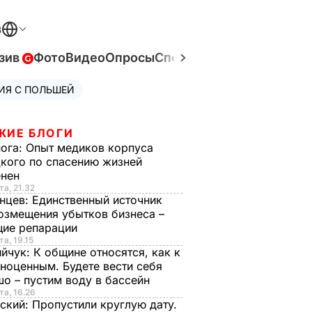
В
зив
Фото
Видео
Опросы
Спецпроекты
Война в Ук
ИЯ С ПОЛЬШЕЙ
ЖИЕ БЛОГИ
нога:
Опыт медиков корпуса
кого по спасению жизней
енен
та, 21.32
нцев:
Единственный источник
озмещения убытков бизнеса –
щие репарации
та, 19.15
ийчук:
К общине относятся, как к
ноценным. Будете вести себя
о – пустим воду в бассейн
та, 16.26
ский:
Пропустили круглую дату.