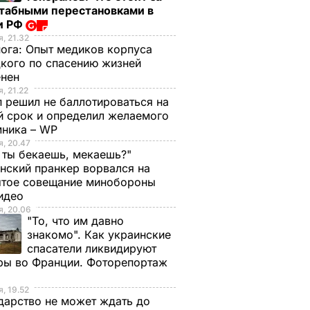
табными перестановками в
и РФ
, 21.32
нога:
Опыт медиков корпуса
кого по спасению жизней
енен
, 21.22
 решил не баллотироваться на
й срок и определил желаемого
мника – WP
, 20.47
 ты бекаешь, мекаешь?"
нский пранкер ворвался на
ытое совещание минобороны
Видео
, 20.06
"То, что им давно
знакомо". Как украинские
спасатели ликвидируют
ры во Франции. Фоторепортаж
, 19.52
дарство не может ждать до