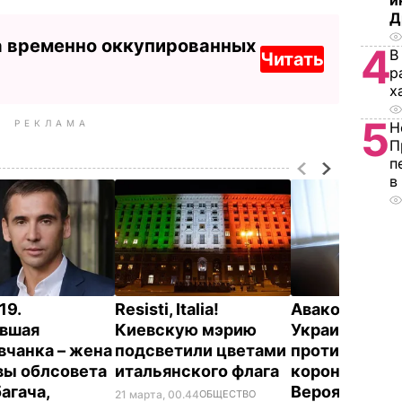
и
Д
а временно оккупированных
4
В
Читать
р
х
5
РЕКЛАМА
Н
П
п
в
19.
Resisti, Italia!
Аваков о при
вшая
Киевскую мэрию
Украине мер
вчанка – жена
подсветили цветами
против
вы облсовета
итальянского флага
коронавируса
агача,
Вероятно, вс
21 марта, 00.44
ОБЩЕСТВО