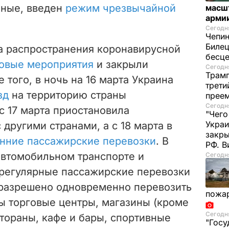
ные, введен
режим чрезвычайной
масш
арми
Сегодня
Чепи
Билец
за распространения коронавирусной
бесц
совые мероприятия
и закрыли
Сегодня
Трамп
 того, в ночь на 16 марта Украина
трети
зд
на территорию страны
прее
Сегодня
с 17 марта приостановила
"Чего
Украи
другими странами, а с 18 марта в
закр
енние пассажирские перевозки
. В
РФ. 
автомобильном транспорте и
Сегодня
регулярные пассажирские перевозки
 разрешено одновременно перевозить
пожа
ы торговые центры, магазины (кроме
Сегодня
стораны, кафе и бары, спортивные
"Госу