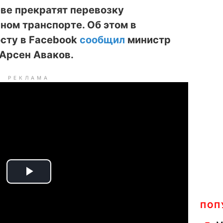
еве прекратят перевозку
ном транспорте. Об этом в
осту в Facebook
сообщил
министр
Арсен Аваков.
РЕКЛАМА
P
l
ПОП