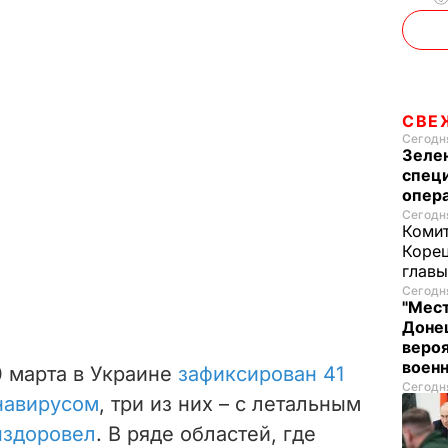
СВЕ
Сегодня
Зеле
спец
опера
Сегодня
Комит
Корец
глав
Сегодня
"Мест
Донец
вероя
воен
0 марта в Украине
зафиксирован 41
Сегодня
навирусом
, три из них – с летальным
ыздоровел
. В ряде областей, где