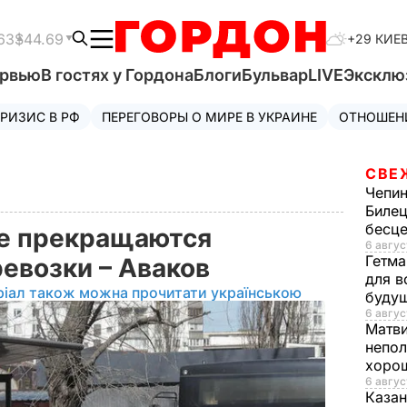
63
$44.69
+29 КИЕ
ервью
В гостях у Гордона
Блоги
Бульвар
LIVE
Эксклю
РИЗИС В РФ
ПЕРЕГОВОРЫ О МИРЕ В УКРАИНЕ
ОТНОШЕН
СВЕ
Чепи
Билец
бесц
ве прекращаются
6 авгус
Гетма
евозки – Аваков
для в
ріал також можна прочитати українською
буду
6 авгус
Матв
непол
хорош
6 авгус
Казан