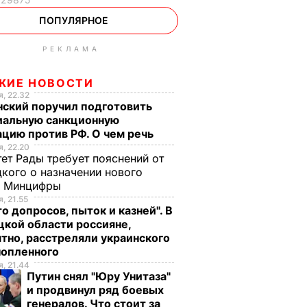
ПОПУЛЯРНОЕ
РЕКЛАМА
ЖИЕ НОВОСТИ
, 22.32
нский поручил подготовить
иальную санкционную
цию против РФ. О чем речь
, 22.20
ет Рады требует пояснений от
кого о назначении нового
ы Минцифры
, 21.55
о допросов, пыток и казней". В
кой области россияне,
тно, расстреляли украинского
нопленного
, 21.44
Путин снял "Юру Унитаза"
и продвинул ряд боевых
генералов. Что стоит за