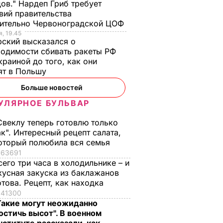
ов." Нардеп Гриб требует
вий правительства
сительно Червоноградской ЦОФ
, 19.45
ский высказался о
одимости сбивать ракеты РФ
краиной до того, как они
ят в Польшу
Больше новостей
УЛЯРНОЕ БУЛЬВАР
Свеклу теперь готовлю только
ак". Интересный рецепт салата,
оторый полюбила вся семья
63691
сего три часа в холодильнике – и
кусная закуска из баклажанов
отова. Рецепт, как находка
41300
Такие могут неожиданно
остичь высот". В военном