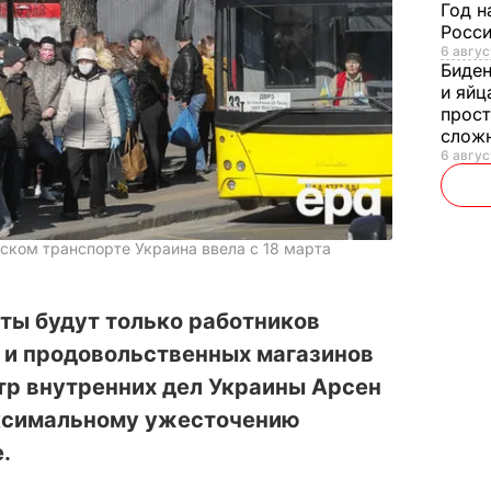
Год н
Росси
6 авгус
Биде
и яйц
прост
слож
6 авгус
ском транспорте Украина ввела с 18 марта
ты будут только работников
 и продовольственных магазинов
тр внутренних дел Украины Арсен
аксимальному ужесточению
.