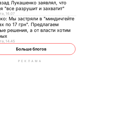
азад Лукашенко заявлял, что
я "все разрушит и захватит"
та, 16.07
нко:
Мы застряли в "миндичгейте
ах по 17 грн". Предлагаем
ые решения, а от власти хотим
ных
та, 14.45
Больше блогов
РЕКЛАМА