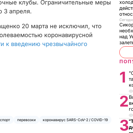
ночные клубы. Ограничительные меры
холод
дейст
 3 апреля.
отно
Сегодня
Сикор
щенко 20 марта не исключил, что
необх
болеваемостью коронавирусной
над У
залет
ти к введению чрезвычайного
ПОП
1
"
т
к
2
В
в
г
3
спорт
перевозки
коронавирус SARS-CoV-2 / COVID-19
"
д