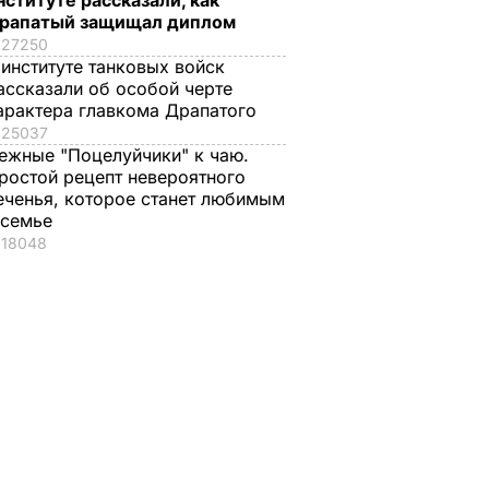
нституте рассказали, как
рапатый защищал диплом
27250
 институте танковых войск
ассказали об особой черте
арактера главкома Драпатого
25037
ежные "Поцелуйчики" к чаю.
ростой рецепт невероятного
еченья, которое станет любимым
 семье
18048
нятых в
ах
:
коре