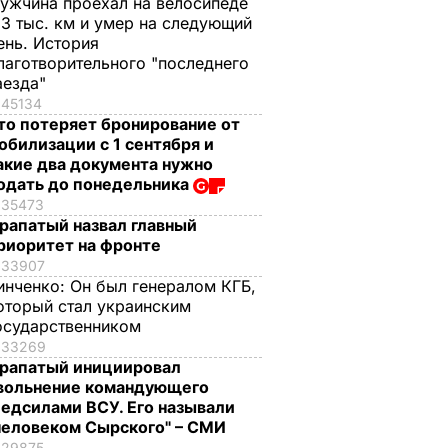
ужчина проехал на велосипеде
,3 тыс. км и умер на следующий
ень. История
лаготворительного "последнего
аезда"
45134
то потеряет бронирование от
обилизации с 1 сентября и
акие два документа нужно
одать до понедельника
35473
рапатый назвал главный
риоритет на фронте
33907
инченко:
Он был генералом КГБ,
оторый стал украинским
осударственником
33269
рапатый инициировал
вольнение командующего
едсилами ВСУ. Его называли
человеком Сырского" – СМИ
29875