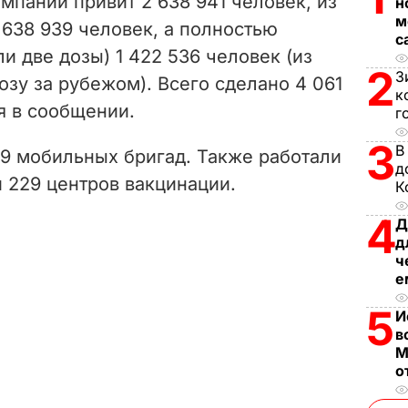
мпании привит 2 638 941 человек, из
н
i
м
 638 939 человек, а полностью
с
 две дозы) 1 422 536 человек (из
d
2
З
озу за рубежом). Всего сделано 4 061
к
e
ся в сообщении.
г
o
3
В
79 мобильных бригад. Также работали
д
и
229 центров вакцинации.
К
4
Д
д
ч
е
5
И
в
М
о