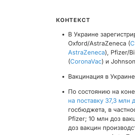
КОНТЕКСТ
В Украине зарегистр
Oxford/AstraZeneca (
C
AstraZeneca
), Pfizer/
(
CoronaVac
) и Johnso
Вакцинация в Украин
По состоянию на кон
на поставку 37,3 млн 
госбюджета, в частно
Pfizer; 10 млн доз ва
доз вакцин производст