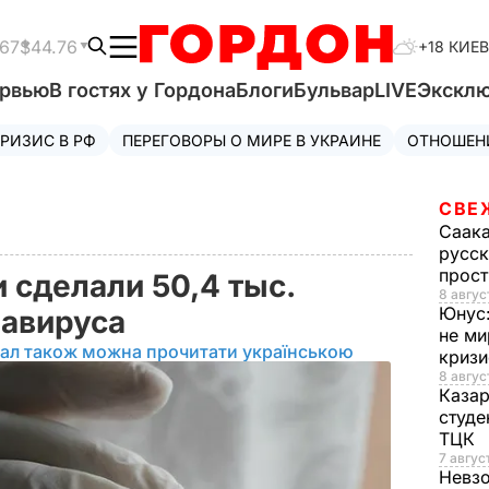
.67
$44.76
+18 КИЕВ
ервью
В гостях у Гордона
Блоги
Бульвар
LIVE
Экскл
РИЗИС В РФ
ПЕРЕГОВОРЫ О МИРЕ В УКРАИНЕ
ОТНОШЕН
СВЕ
Саак
русск
прос
и сделали 50,4 тыс.
8 авгус
Юнус
навируса
не ми
іал також можна прочитати українською
криз
8 авгус
Каза
студе
ТЦК
7 авгус
Невз