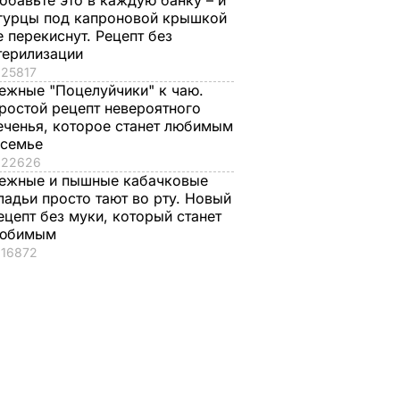
обавьте это в каждую банку – и
гурцы под капроновой крышкой
е перекиснут. Рецепт без
терилизации
25817
ежные "Поцелуйчики" к чаю.
ростой рецепт невероятного
еченья, которое станет любимым
 семье
22626
ежные и пышные кабачковые
ладьи просто тают во рту. Новый
ецепт без муки, который станет
юбимым
16872