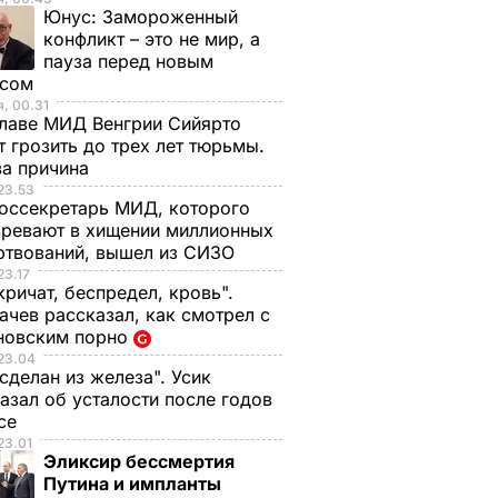
Юнус:
Замороженный
конфликт – это не мир, а
пауза перед новым
исом
, 00.31
лаве МИД Венгрии Сийярто
 грозить до трех лет тюрьмы.
ва причина
23.53
оссекретарь МИД, которого
ревают в хищении миллионных
ртвований, вышел из СИЗО
23.17
кричат, беспредел, кровь".
чев рассказал, как смотрел с
новским порно
23.04
 сделан из железа". Усик
азал об усталости после годов
ксе
23.01
Эликсир бессмертия
Путина и импланты