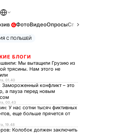
юзив
Фото
Видео
Опросы
Спецпроекты
Война в У
ИЯ С ПОЛЬШЕЙ
ЖИЕ БЛОГИ
ашвили:
Мы вытащили Грузию из
ой трясины. Нам этого не
тили
та, 01.40
:
Замороженный конфликт – это
р, а пауза перед новым
исом
та, 00.43
рин:
У нас сотни тысяч фиктивных
нтов, еще больше прячется от
та, 19.48
оров:
Колобок должен заключить