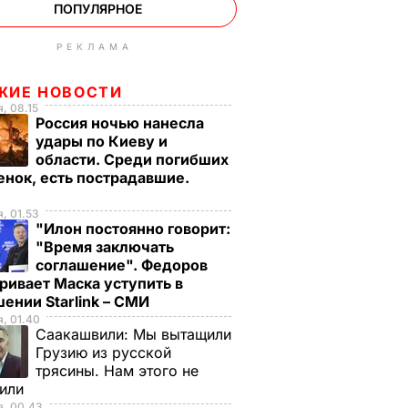
ПОПУЛЯРНОЕ
РЕКЛАМА
ЖИЕ НОВОСТИ
, 08.15
Россия ночью нанесла
удары по Киеву и
области. Среди погибших
енок, есть пострадавшие.
, 01.53
"Илон постоянно говорит:
"Время заключать
соглашение". Федоров
ривает Маска уступить в
ении Starlink – СМИ
, 01.40
Саакашвили:
Мы вытащили
Грузию из русской
трясины. Нам этого не
тили
я, 00.43