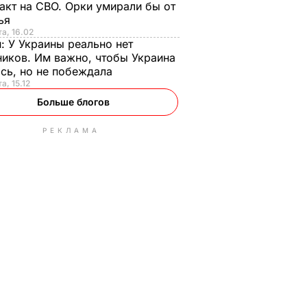
акт на СВО. Орки умирали бы от
тья
та, 16.02
н:
У Украины реально нет
иков. Им важно, чтобы Украина
сь, но не побеждала
а, 15.12
Больше блогов
РЕКЛАМА