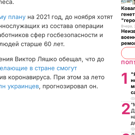
neca.
Кова
генет
му плану
на 2021 год, до ноября хотят
"гер
ннослужащих из состава операции
Вчера, 
Неиз
ботников сфер госбезопасности и
военн
ремон
 людей старше 60 лет.
ения Виктор Ляшко обещал, что до
ПОП
елающие в стране смогут
1
"
ив коронавируса. При этом за лето
н
лн украинцев
, прогнозировал он.
м
с
2
"
Д
н
д