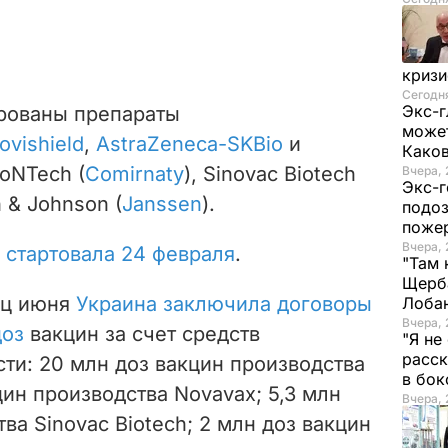
криз
Сегодня
Экс-г
ированы препараты
может
ovishield
,
AstraZeneca-SKBio
и
Како
BioNTech (
Comirnaty
), Sinovac Biotech
Вчера, 
Экс-г
n & Johnson (
Janssen
).
подоз
поже
Вчера, 
е
стартовала 24 февраля
.
"Там 
Щерба
ец июня
Украина заключила договоры
Лоба
Вчера, 
доз
вакцин за счет средств
"Я не
расск
сти: 20 млн доз вакцин производства
в бо
кцин производства Novavax; 5,3 млн
Вчера, 
ва Sinovac Biotech; 2 млн доз вакцин