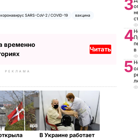
3
Д
о
н
коронавирус SARS-CoV-2 / COVID-19
вакцина
с
4
Н
П
п
а временно
Читать
в
ториях
5
Н
о
РЕКЛАМА
р
л
открыла
В Украине работает