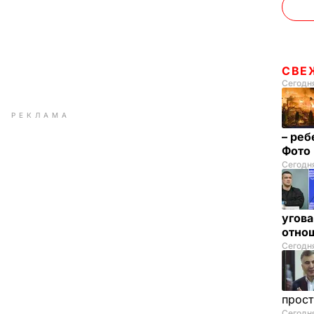
СВЕ
Сегодня
РЕКЛАМА
– реб
Фото
Сегодня
угова
отнош
Сегодня
прос
Сегодн