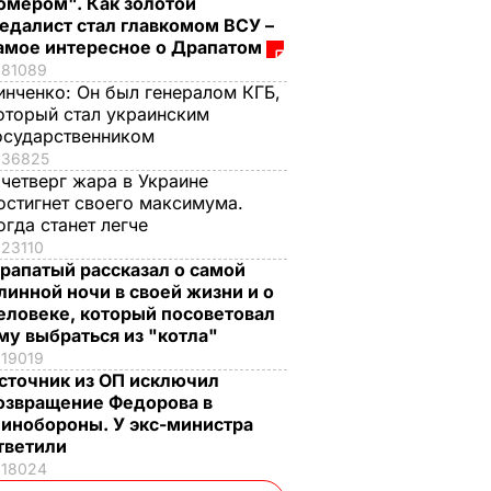
омером". Как золотой
едалист стал главкомом ВСУ –
амое интересное о Драпатом
81089
инченко:
Он был генералом КГБ,
оторый стал украинским
осударственником
36825
 четверг жара в Украине
остигнет своего максимума.
огда станет легче
23110
рапатый рассказал о самой
линной ночи в своей жизни и о
еловеке, который посоветовал
му выбраться из "котла"
19019
сточник из ОП исключил
озвращение Федорова в
инобороны. У экс-министра
тветили
18024