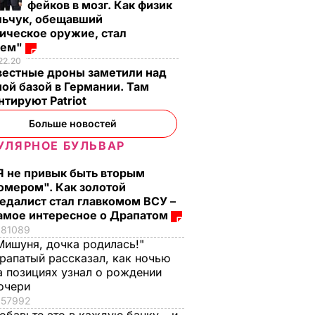
фейков в мозг. Как физик
льчук, обещавший
ическое оружие, стал
оем"
22.20
вестные дроны заметили над
ой базой в Германии. Там
тируют Patriot
Больше новостей
УЛЯРНОЕ БУЛЬВАР
Я не привык быть вторым
омером". Как золотой
едалист стал главкомом ВСУ –
амое интересное о Драпатом
81089
Мишуня, дочка родилась!"
рапатый рассказал, как ночью
а позициях узнал о рождении
очери
57992