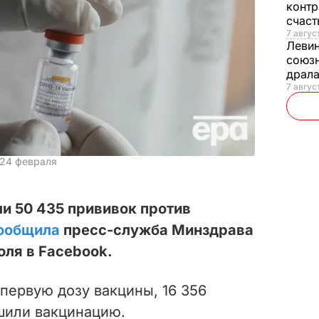
контр
счас
7 авгус
Леви
союзн
драла
7 август
 24 февраля
ли 50 435 прививок против
ообщила
пресс-служба Минздрава
юля в Facebook.
первую дозу вакцины, 16 356
шили вакцинацию.