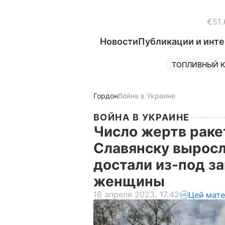
€51.
Новости
Публикации и инт
ТОПЛИВНЫЙ К
Гордон
Война в Украине
ВОЙНА В УКРАИНЕ
Число жертв раке
Славянску выросл
достали из-под з
женщины
16 апреля 2023, 17.42
Цей мате