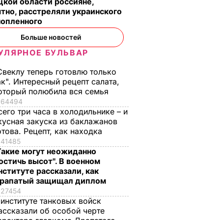
кой области россияне,
тно, расстреляли украинского
нопленного
Больше новостей
УЛЯРНОЕ БУЛЬВАР
Свеклу теперь готовлю только
ак". Интересный рецепт салата,
оторый полюбила вся семья
64494
сего три часа в холодильнике – и
кусная закуска из баклажанов
отова. Рецепт, как находка
41485
Такие могут неожиданно
остичь высот". В военном
нституте рассказали, как
рапатый защищал диплом
27454
 институте танковых войск
ассказали об особой черте