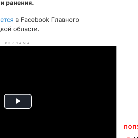
ли ранения.
ется
в Facebook Главного
кой области.
РЕКЛАМА
P
l
ПОП
a