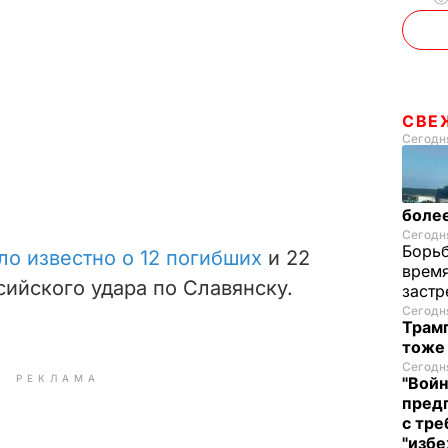
СВЕ
Сегодня
более
Сегодня
Борьб
ло известно о 12 погибших
и 22
время
сийского удара по Славянску.
застр
Сегодня
Трамп
тоже
Сегодня
РЕКЛАМА
"Войн
пред
с тре
"избе