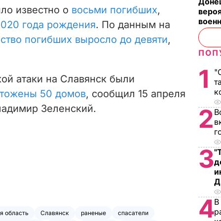
Донец
ыло известно о
восьми погибших
,
вероя
воен
2020 года рождения
. По данным на
ство погибших выросло до девяти
,
ПОП
1
"
кой атаки на Славянск были
т
к
тожены 50 домов
, сообщил 15 апреля
ладимир Зеленский.
2
В
в
г
3
"
д
и
Д
4
В
р
я область
Славянск
раненые
спасатели