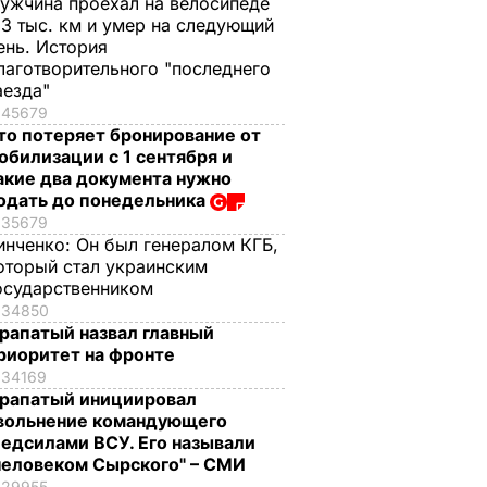
ужчина проехал на велосипеде
,3 тыс. км и умер на следующий
ень. История
лаготворительного "последнего
аезда"
45679
то потеряет бронирование от
обилизации с 1 сентября и
акие два документа нужно
одать до понедельника
35679
инченко:
Он был генералом КГБ,
оторый стал украинским
осударственником
34850
рапатый назвал главный
риоритет на фронте
34169
рапатый инициировал
вольнение командующего
едсилами ВСУ. Его называли
человеком Сырского" – СМИ
29955