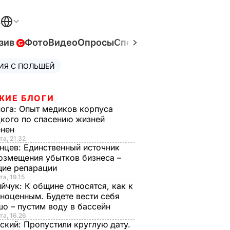
В
зив
Фото
Видео
Опросы
Спецпроекты
Война в Ук
ИЯ С ПОЛЬШЕЙ
ЖИЕ БЛОГИ
нога:
Опыт медиков корпуса
кого по спасению жизней
енен
та, 21.32
нцев:
Единственный источник
озмещения убытков бизнеса –
щие репарации
та, 19.15
ийчук:
К общине относятся, как к
ноценным. Будете вести себя
о – пустим воду в бассейн
та, 16.26
ский:
Пропустили круглую дату.