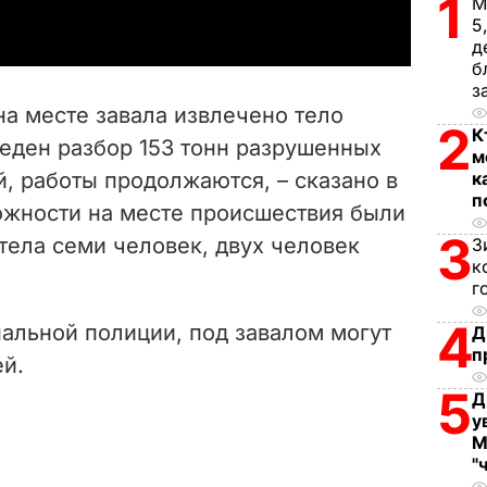
1
М
5
y
д
б
V
з
на месте завала извлечено тело
2
i
К
ден разбор 153 тонн разрушенных
м
, работы продолжаются, – сказано в
к
d
п
ожности на месте происшествия были
e
3
тела семи человек, двух человек
З
к
o
г
4
альной полиции, под завалом могут
Д
п
ей.
5
Д
у
М
"