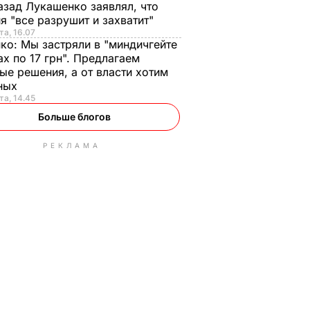
азад Лукашенко заявлял, что
я "все разрушит и захватит"
та, 16.07
нко:
Мы застряли в "миндичгейте
ах по 17 грн". Предлагаем
ые решения, а от власти хотим
ных
та, 14.45
Больше блогов
РЕКЛАМА