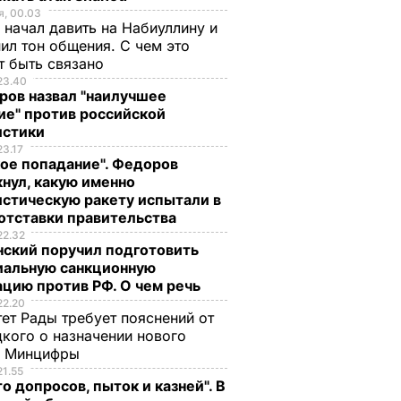
, 00.03
 начал давить на Набиуллину и
ил тон общения. С чем это
т быть связано
23.40
ров назвал "наилучшее
ие" против российской
истики
23.17
ое попадание". Федоров
нул, какую именно
стическую ракету испытали в
отставки правительства
22.32
нский поручил подготовить
иальную санкционную
цию против РФ. О чем речь
22.20
ет Рады требует пояснений от
кого о назначении нового
ы Минцифры
21.55
о допросов, пыток и казней". В