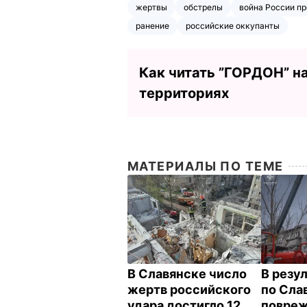
жертвы
обстрелы
война России п
ранение
российские оккупанты
Как читать ”ГОРДОН” н
территориях
МАТЕРИАЛЫ ПО ТЕМЕ
В Славянске число
В резу
жертв российского
по Сла
удара достигло 12
повреж