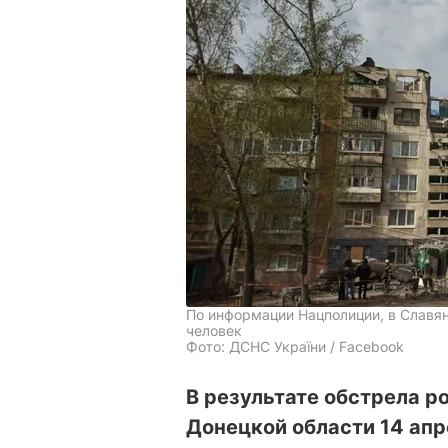
По информации Нацполиции, в Славя
человек
Фото: ДСНС України / Facebook
В результате обстрела 
Донецкой области 14 апр