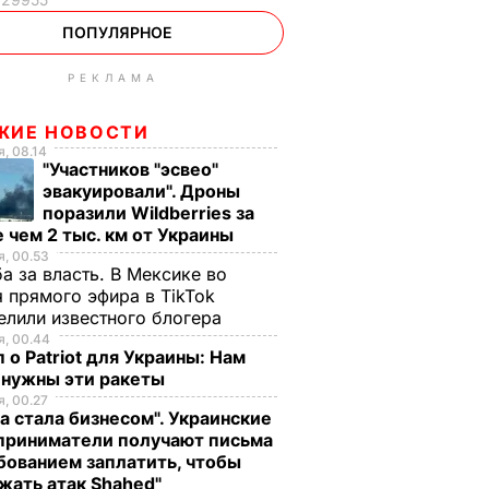
ПОПУЛЯРНОЕ
РЕКЛАМА
ЖИЕ НОВОСТИ
, 08.14
"Участников "эсвео"
эвакуировали". Дроны
поразили Wildberries за
 чем 2 тыс. км от Украины
, 00.53
а за власть. В Мексике во
 прямого эфира в TikTok
елили известного блогера
, 00.44
 о Patriot для Украины: Нам
 нужны эти ракеты
, 00.27
а стала бизнесом". Украинские
приниматели получают письма
бованием заплатить, чтобы
жать атак Shahed"