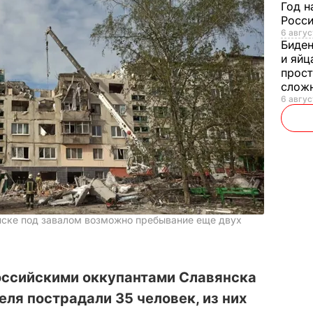
Год н
Росси
6 авгус
Биде
и яйц
прост
слож
6 авгус
нске под завалом возможно пребывание еще двух
российскими оккупантами Славянска
еля пострадали 35 человек, из них