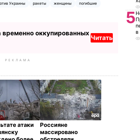
х
ротив Украины
ракеты
женщины
погибшие
5
Н
П
п
в
а временно оккупированных
Читать
РЕКЛАМА
льтате атаки
Россияне
вянску
массировано
дено более
обстреляли