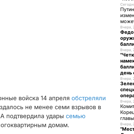
Сегодня
Путин
измен
може
Вчера, 
Федо
оруж
балл
Вчера, 
"Четк
намек
балли
день 
Вчера, 
Зеле
спец
опера
онные войска 14 апреля
обстреляли
Вчера, 
Комит
аздалось не менее семи взрывов в
Корец
А подтвердила удары
семью
глав
ногоквартирным домам.
Вчера, 
"Мест