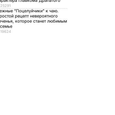
арактера главкома Драпатого
25291
ежные "Поцелуйчики" к чаю.
ростой рецепт невероятного
еченья, которое станет любимым
 семье
19624