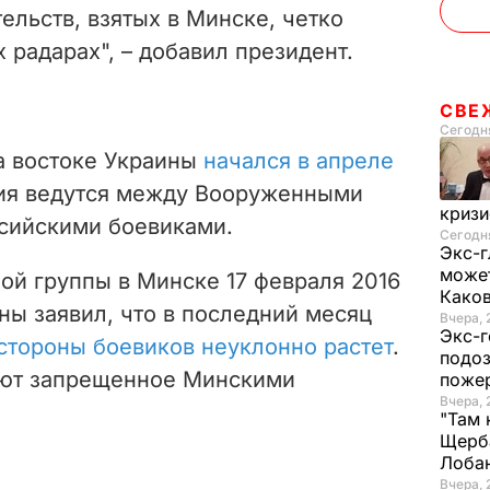
ельств, взятых в Минске, четко
 радарах", – добавил президент.
СВЕ
Сегодня
а востоке Украины
начался в апреле
вия ведутся между Вооруженными
криз
сийскими боевиками.
Сегодня
Экс-г
может
ой группы в Минске 17 февраля 2016
Како
ны заявил, что в последний месяц
Вчера, 
Экс-г
стороны боевиков неуклонно растет
.
подоз
уют запрещенное Минскими
поже
Вчера, 
"Там 
Щерба
Лоба
Вчера, 