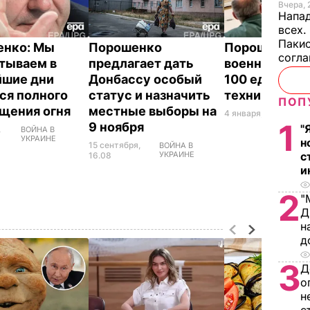
Вчера, 
Напад
всех.
Пакис
енко: Мы
Порошенко
Порошенко: 
согл
тываем в
предлагает дать
военным пер
йшие дни
Донбассу особый
100 единиц б
ся полного
статус и назначить
техники
ПОП
щения огня
местные выборы на
4 января, 13.53
ВОЙН
1
9 ноября
"
,
ВОЙНА В
УКРАИНЕ
н
15 сентября,
ВОЙНА В
УКРАИНЕ
с
16.08
и
2
"
Д
н
д
3
Д
о
н