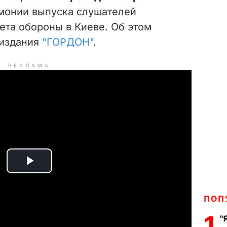
монии выпуска слушателей
ета обороны в Киеве. Об этом
 издания
"ГОРДОН"
.
РЕКЛАМА
P
l
ПОП
a
1
"