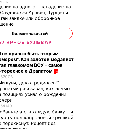
21.36
ение на одного – нападение на
 Саудовская Аравия, Турция и
тан заключили оборонное
Завтра
ашение
едадут
оевой
Больше новостей
УЛЯРНОЕ БУЛЬВАР
А В УКРАИНЕ
Я не привык быть вторым
омером". Как золотой медалист
тал главкомом ВСУ – самое
нтересное о Драпатом
67906
Мишуня, дочка родилась!"
рапатый рассказал, как ночью
а позициях узнал о рождении
очери
54143
обавьте это в каждую банку – и
гурцы под капроновой крышкой
е перекиснут. Рецепт без