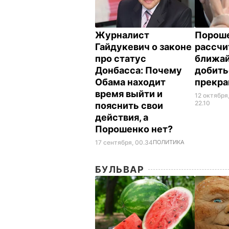
Журналист
Порош
Гайдукевич о законе
рассчи
про статус
ближа
Донбасса: Почему
добить
Обама находит
прекра
время выйти и
12 октября
22.10
пояснить свои
действия, а
Порошенко нет?
17 сентября, 00.34
ПОЛИТИКА
БУЛЬВАР