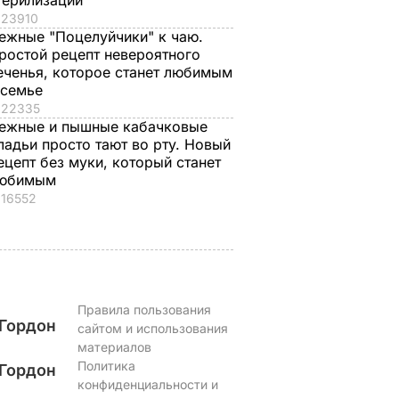
терилизации
23910
, что
"Ничего навязывать
Смешайте это с
ежные "Поцелуйчики" к чаю.
ростой рецепт невероятного
з
не буду". Драпатый
мукой – и целая гор
еченья, которое станет любимым
ак
рассказал, какую
мягких, словно пух,
 семье
 нежные
профессию выбрал
пирожков готова.
22335
е
его сын
Самый лучший
ежные и пышные кабачковые
рецепт
7 августа, 19.44
БУЛЬВАР
ладьи просто тают во рту. Новый
а
ецепт без муки, который станет
7 августа, 18.16
БУЛЬВАР
юбимым
ВАР
16552
Правила пользования
Гордон
сайтом и использования
материалов
Политика
Гордон
конфиденциальности и