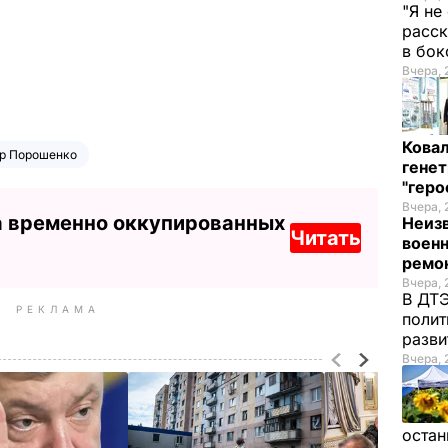
"Я не
расск
в бо
Вчера, 
Кова
р Порошенко
генет
"гер
Вчера, 
а временно оккупированных
Неиз
Читать
военн
ремон
Вчера, 
В ДТЭ
РЕКЛАМА
полит
разви
Вчера, 
остан