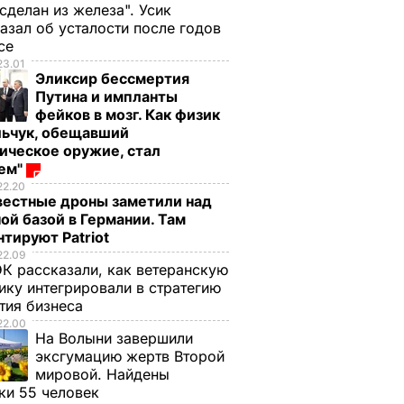
 сделан из железа". Усик
азал об усталости после годов
ксе
23.01
Эликсир бессмертия
Путина и импланты
фейков в мозг. Как физик
льчук, обещавший
ическое оружие, стал
оем"
22.20
вестные дроны заметили над
ой базой в Германии. Там
тируют Patriot
22.09
К рассказали, как ветеранскую
ику интегрировали в стратегию
тия бизнеса
22.00
На Волыни завершили
эксгумацию жертв Второй
мировой. Найдены
ки 55 человек