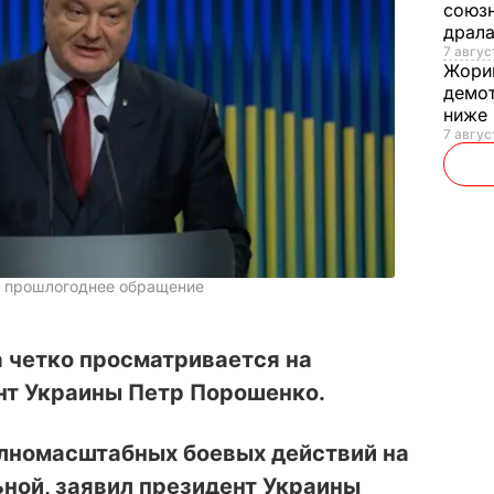
союзн
драла
7 август
Жори
демот
ниже
7 авгус
л прошлогоднее обращение
а четко просматривается на
нт Украины Петр Порошенко.
олномасштабных боевых действий на
ной, заявил президент Украины