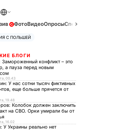
В
зив
Фото
Видео
Опросы
Спецпроекты
Война в Ук
ИЯ С ПОЛЬШЕЙ
ЖИЕ БЛОГИ
:
Замороженный конфликт – это
р, а пауза перед новым
исом
та, 00.43
рин:
У нас сотни тысяч фиктивных
нтов, еще больше прячется от
та, 19.48
оров:
Колобок должен заключить
акт на СВО. Орки умирали бы от
тья
та, 16.02
н:
У Украины реально нет