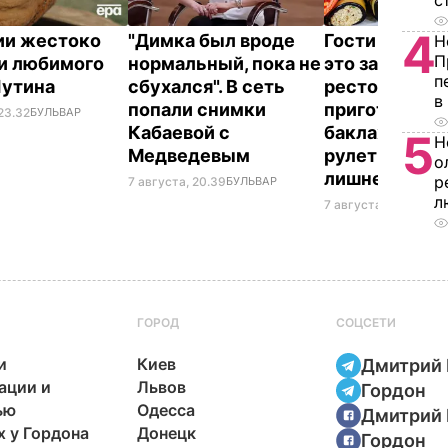
с
4
ии жестоко
"Димка был вроде
Гости думают
Н
П
и любимого
нормальный, пока не
это закуска и
п
Путина
сбухался". В сеть
ресторана. К
в
попали снимки
приготовить
23.32
БУЛЬВАР
Кабаевой с
баклажанны
5
Н
Медведевым
рулетики без
о
лишнего жир
р
7 августа, 20.39
БУЛЬВАР
л
7 августа, 20.17
БУЛЬ
ГОРОД
СОЦСЕТИ
и
Киев
Дмитрий 
ации и
Львов
Гордон
ью
Одесса
Дмитрий 
х у Гордона
Донецк
Гордон