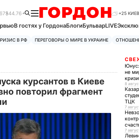
67
$44.76
+25 КИЕ
ервью
В гостях у Гордона
Блоги
Бульвар
LIVE
Эксклю
РИЗИС В РФ
ПЕРЕГОВОРЫ О МИРЕ В УКРАИНЕ
ОТНОШЕН
СВЕ
Юнус
не ми
криз
уска курсантов в Киеве
8 авгус
Каза
вно повторил фрагмент
студе
чи
ТЦК
7 авгус
Невз
контр
счас
7 авгус
Леви