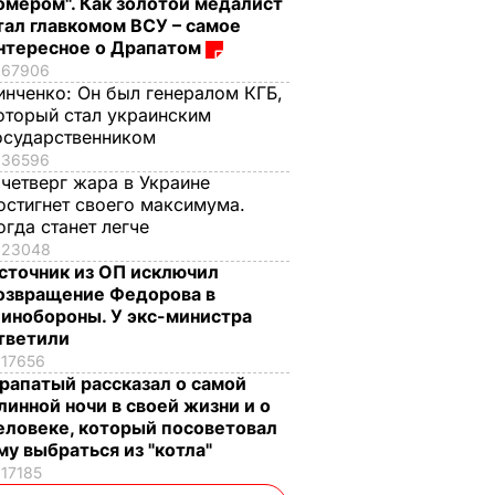
омером". Как золотой медалист
тал главкомом ВСУ – самое
нтересное о Драпатом
67906
инченко:
Он был генералом КГБ,
оторый стал украинским
осударственником
36596
 четверг жара в Украине
остигнет своего максимума.
огда станет легче
23048
сточник из ОП исключил
озвращение Федорова в
инобороны. У экс-министра
тветили
17656
рапатый рассказал о самой
линной ночи в своей жизни и о
еловеке, который посоветовал
му выбраться из "котла"
17185