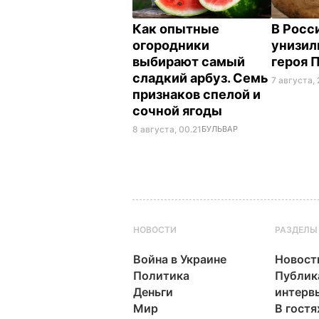
Как опытные
В Росс
огородники
унизил
выбирают самый
героя 
сладкий арбуз. Семь
7 августа, 
признаков спелой и
сочной ягоды
8 августа, 00.21
БУЛЬВАР
НОВОСТИ
РАЗДЕЛЫ
Война в Украине
Новост
Политика
Публик
Деньги
интерв
Мир
В гостя