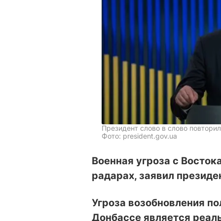
Президент слово в слово повтори
Фото: president.gov.ua
Военная угроза с Восток
радарах, заявил президе
Угроза возобновления п
Донбассе является реаль