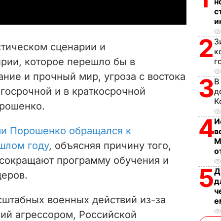
н
y
с
и
V
2
З
тическом сценарии и
к
i
рии, которое перешло бы в
г
ние и прочный мир, угроза с востока
d
3
В
лгосрочной и в краткосрочной
д
e
К
орошенко.
4
o
И
ми Порошенко обращался к
в
М
шлом году
, объясняя причину того,
о
 сокращают программу обучения и
5
Д
еров.
д
ч
штабных военных действий из-за
е
ий агрессором, Российской