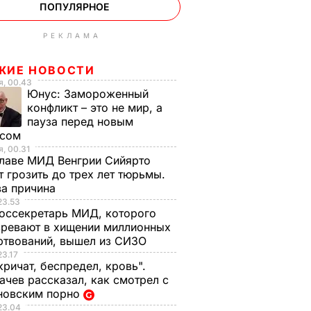
ПОПУЛЯРНОЕ
РЕКЛАМА
ЖИЕ НОВОСТИ
, 00.43
Юнус:
Замороженный
конфликт – это не мир, а
пауза перед новым
исом
, 00.31
лаве МИД Венгрии Сийярто
 грозить до трех лет тюрьмы.
ва причина
23.53
оссекретарь МИД, которого
ревают в хищении миллионных
ртвований, вышел из СИЗО
23.17
кричат, беспредел, кровь".
чев рассказал, как смотрел с
новским порно
23.04