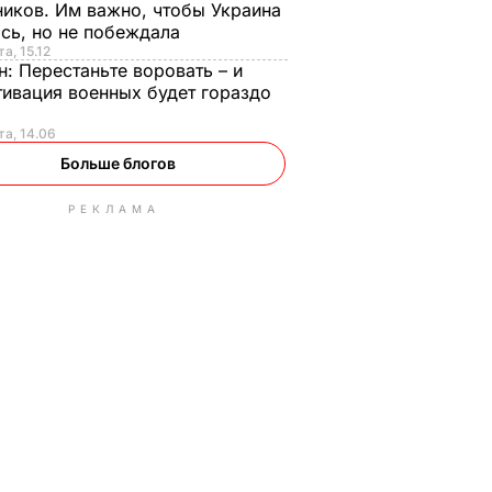
иков. Им важно, чтобы Украина
сь, но не побеждала
а, 15.12
н:
Перестаньте воровать – и
ивация военных будет гораздо
та, 14.06
Больше блогов
РЕКЛАМА