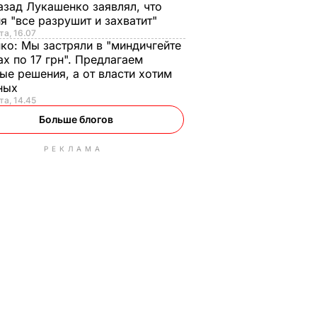
азад Лукашенко заявлял, что
я "все разрушит и захватит"
та, 16.07
нко:
Мы застряли в "миндичгейте
ах по 17 грн". Предлагаем
ые решения, а от власти хотим
ных
та, 14.45
Больше блогов
РЕКЛАМА