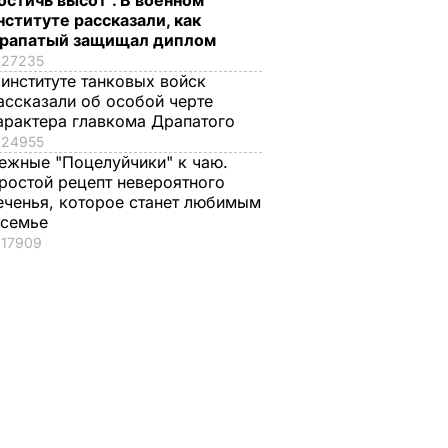
остичь высот". В военном
нституте рассказали, как
рапатый защищал диплом
27235
 институте танковых войск
ассказали об особой черте
арактера главкома Драпатого
24955
ежные "Поцелуйчики" к чаю.
ростой рецепт невероятного
еченья, которое станет любимым
 семье
17909