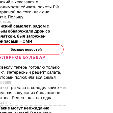
ский высказался о
одимости сбивать ракеты РФ
краиной до того, как они
ят в Польшу
, 19.35
нский самолет, рядом с
рым обнаружили дрон со
чаткой, был загружен
рипасами – СМИ
Больше новостей
УЛЯРНОЕ БУЛЬВАР
Свеклу теперь готовлю только
ак". Интересный рецепт салата,
оторый полюбила вся семья
63589
сего три часа в холодильнике – и
кусная закуска из баклажанов
отова. Рецепт, как находка
41283
Такие могут неожиданно