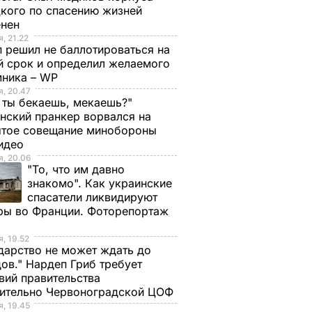
кого по спасению жизней
енен
, 21.22
 решил не баллотироваться на
й срок и определил желаемого
мника – WP
, 20.47
 ты бекаешь, мекаешь?"
нский пранкер ворвался на
ытое совещание минобороны
Видео
, 20.06
"То, что им давно
знакомо". Как украинские
спасатели ликвидируют
ры во Франции. Фоторепортаж
, 19.52
дарство не может ждать до
ов." Нардеп Гриб требует
вий правительства
сительно Червоноградской ЦОФ
, 19.45