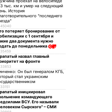
ужчина проехал на велосипеде
,3 тыс. км и умер на следующий
ень. История
лаготворительного "последнего
аезда"
45040
то потеряет бронирование от
обилизации с 1 сентября и
акие два документа нужно
одать до понедельника
35459
рапатый назвал главный
риоритет на фронте
33853
инченко:
Он был генералом КГБ,
оторый стал украинским
осударственником
33151
рапатый инициировал
вольнение командующего
едсилами ВСУ. Его называли
человеком Сырского" – СМИ
29868