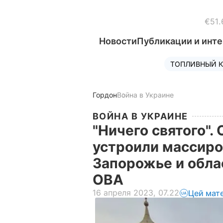
€51.
Новости
Публикации и инт
ТОПЛИВНЫЙ К
Гордон
Война в Украине
ВОЙНА В УКРАИНЕ
"Ничего святого".
устроили массиро
Запорожье и обла
ОВА
16 апреля 2023, 07.22
Цей мат