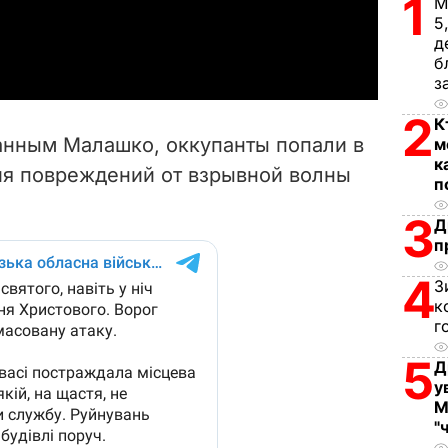
1
М
5
a
д
б
y
з
V
2
К
данным Малашко, оккупанты попали в
м
i
к
ия повреждений от взрывной волны
п
d
3
Д
п
e
4
З
o
к
г
5
Д
у
М
"