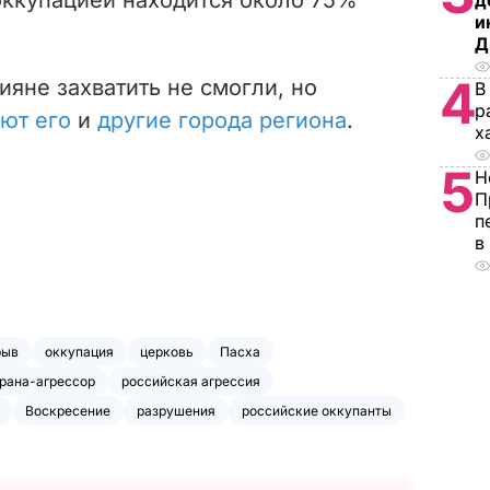
д
и
Д
4
яне захватить не смогли, но
В
р
ают его
и
другие города региона
.
х
5
Н
П
п
в
рыв
оккупация
церковь
Пасха
рана-агрессор
российская агрессия
Воскресение
разрушения
российские оккупанты