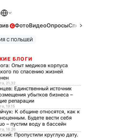
В
зив
Фото
Видео
Опросы
Спецпроекты
Война в Ук
ИЯ С ПОЛЬШЕЙ
ЖИЕ БЛОГИ
нога:
Опыт медиков корпуса
кого по спасению жизней
енен
та, 21.32
нцев:
Единственный источник
озмещения убытков бизнеса –
щие репарации
та, 19.15
ийчук:
К общине относятся, как к
ноценным. Будете вести себя
о – пустим воду в бассейн
та, 16.26
ский:
Пропустили круглую дату.