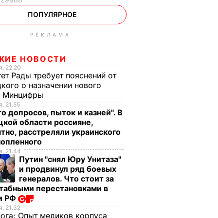
ПОПУЛЯРНОЕ
РЕКЛАМА
ЖИЕ НОВОСТИ
, 22.20
ет Рады требует пояснений от
кого о назначении нового
ы Минцифры
, 21.55
о допросов, пыток и казней". В
кой области россияне,
тно, расстреляли украинского
нопленного
, 21.44
Путин "снял Юру Унитаза"
и продвинул ряд боевых
генералов. Что стоит за
табными перестановками в
и РФ
, 21.32
нога:
Опыт медиков корпуса