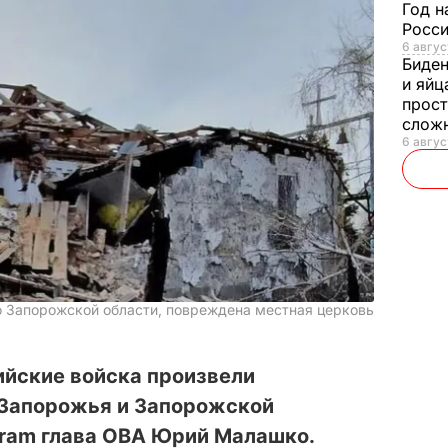
Год н
Росси
6 авгус
Биде
и яйц
прост
слож
6 авгус
о Запорожской области, повреждена местная церковь
сийские войска произвели
 Запорожья и Запорожской
gram глава ОВА Юрий Малашко.