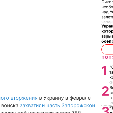
Сикор
необх
над У
залет
Сегодня
Украи
кото
взрыв
боеп
ПОП
1
"
т
к
2
В
в
ого вторжения
в Украину в феврале
г
е войска
захватили часть Запорожской
3
"
оккупацией находится около 75%