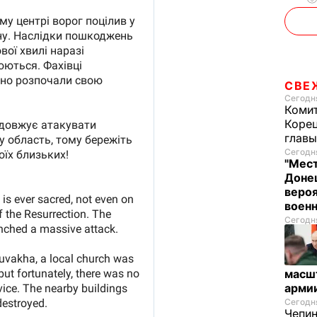
СВЕ
Сегодня
Комит
Корец
глав
Сегодня
"Мест
Донец
вероя
воен
Сегодня
масш
арми
Сегодня
Чепи