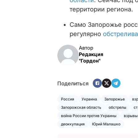
территории региона.
Само Запорожье росси
регулярно
обстрелив
Автор
Редакция
"Гордон"
Поделиться
Россия
Украина
Запорожье
вз
Запорожская область
обстрелы
ст
война России против Украины
взрывы
деоккупация
Юрий Малашко