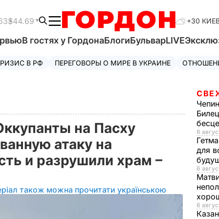
63
$44.69
+30 КИЕ
ервью
В гостях у Гордона
Блоги
Бульвар
LIVE
Эксклю
РИЗИС В РФ
ПЕРЕГОВОРЫ О МИРЕ В УКРАИНЕ
ОТНОШЕН
СВЕ
Чепи
Билец
бесц
 Оккупанты на Пасху
6 авгус
Гетма
ванную атаку на
для в
сть и разрушили храм –
буду
6 авгус
Матв
непол
еріал також можна прочитати українською
хорош
6 авгус
Казан