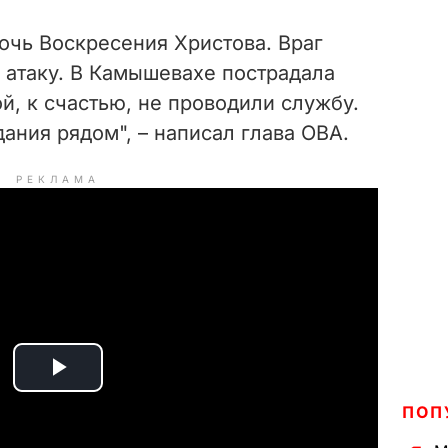
ночь Воскресения Христова. Враг
атаку. В Камышевахе пострадала
ой, к счастью, не проводили службу.
ания рядом", – написал глава ОВА.
РЕКЛАМА
P
ПОП
l