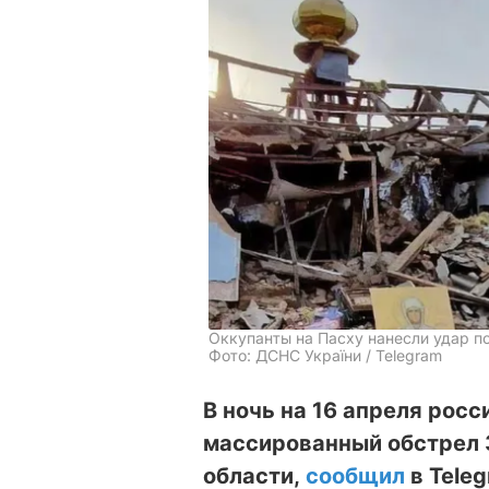
Оккупанты на Пасху нанесли удар п
Фото: ДСНС України / Telegram
В ночь на 16 апреля рос
массированный обстрел
области,
сообщил
в Tele