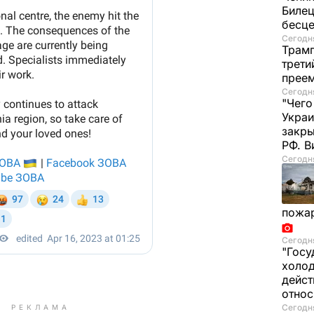
Билец
бесц
Сегодня
Трамп
трети
прее
Сегодня
"Чего
Украи
закр
РФ. 
Сегодня
пожа
Сегодня
"Госу
холод
дейст
отно
Сегодня
РЕКЛАМА