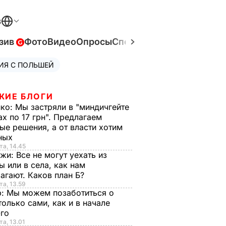
В
зив
Фото
Видео
Опросы
Спецпроекты
Война в Ук
ИЯ С ПОЛЬШЕЙ
ЖИЕ БЛОГИ
нко:
Мы застряли в "миндичгейте
ах по 17 грн". Предлагаем
ые решения, а от власти хотим
ных
та, 14.45
нжи:
Все не могут уехать из
ы или в села, как нам
агают. Каков план Б?
та, 13.59
р:
Мы можем позаботиться о
только сами, как и в начале
-го
та, 13.01