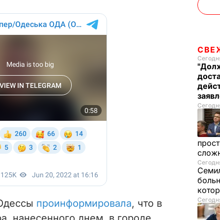
СВЕ
Сегодня
"Долж
дост
дейст
заяв
Сегодня
прост
слож
Сегодня
Семил
больн
котор
Сегодня
 Одессы
проинформировала
, что в
ра, нанесенного днем, в городе