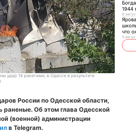
Богд
1944 
6 авгус
Яров
школь
что о
5 авгус
ны удар 14 ракетами, в Одессе в результате
д
даров России по Одесской области,
ь раненые. Об этом глава Одесской
ной (военной) администрации
щил
в Telegram.