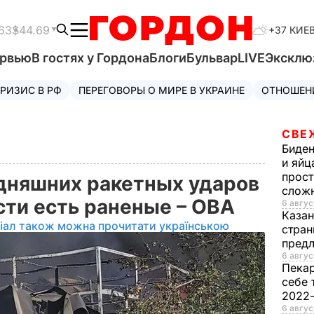
63
$44.69
+37 КИЕ
ервью
В гостях у Гордона
Блоги
Бульвар
LIVE
Эксклю
РИЗИС В РФ
ПЕРЕГОВОРЫ О МИРЕ В УКРАИНЕ
ОТНОШЕН
СВЕ
Биде
и яйц
прост
одняшних ракетных ударов
слож
сти есть раненые – ОВА
6 авгус
Каза
іал також можна прочитати українською
стран
предл
6 авгус
Пека
себе 
2022
6 авгус