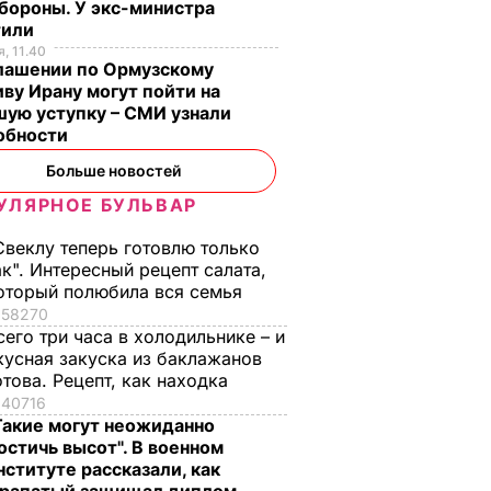
бороны. У экс-министра
тили
, 11.40
глашении по Ормузскому
ву Ирану могут пойти на
ую уступку – СМИ узнали
обности
Больше новостей
УЛЯРНОЕ БУЛЬВАР
Свеклу теперь готовлю только
ак". Интересный рецепт салата,
оторый полюбила вся семья
58270
сего три часа в холодильнике – и
кусная закуска из баклажанов
отова. Рецепт, как находка
40716
Такие могут неожиданно
остичь высот". В военном
нституте рассказали, как