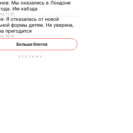
анов:
Мы оказались в Лондоне
года. Им кабзда
та, 11.25
ая:
Я отказалась от новой
ной формы детям. Не уверена,
на пригодится
та, 18.19
Больше блогов
РЕКЛАМА