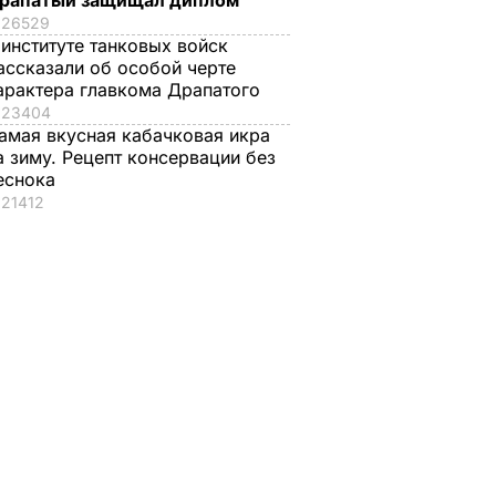
рапатый защищал диплом
26529
 институте танковых войск
ассказали об особой черте
арактера главкома Драпатого
23404
амая вкусная кабачковая икра
а зиму. Рецепт консервации без
еснока
21412