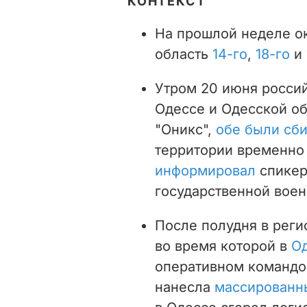
КОНТЕКСТ
На прошлой неделе о
область
14-го
,
18-го
и
Утром 20 июня росси
Одессе и Одесской об
"Оникс",
обе были сб
территории временно
информировал
спикер
государственной воен
После полудня в реги
во время которой в
О
оперативном командо
нанесла
массированны