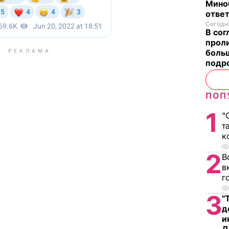
Мино
отве
Сегодня
В со
проли
РЕКЛАМА
больш
подр
ПОП
1
"
т
к
2
В
в
г
3
"
д
и