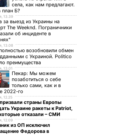
села, как нам предлагают.
 план Б?
, 13.39
а за выезд из Украины на
рт The Weeknd. Пограничники
азали об инциденте в
инях"
, 13.08
полностью возобновили обмен
дданными с Украиной. Politico
ало преимущества
, 13.01
Пекар:
Мы можем
позаботиться о себе
только сами, как и в
е 2022-го
, 12.25
призвали страны Европы
ать Украине ракеты к Patriot,
екоторые отказали – СМИ
, 12.09
чник из ОП исключил
ращение Федорова в