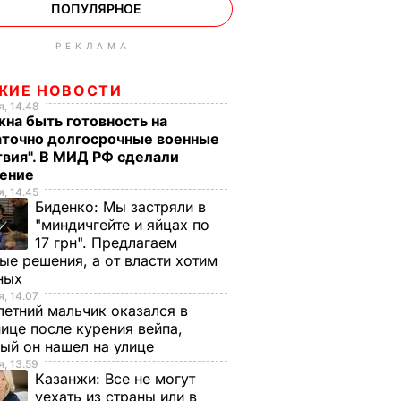
ПОПУЛЯРНОЕ
РЕКЛАМА
ЖИЕ НОВОСТИ
, 14.48
на быть готовность на
аточно долгосрочные военные
вия". В МИД РФ сделали
ление
, 14.45
Биденко:
Мы застряли в
"миндичгейте и яйцах по
17 грн". Предлагаем
ые решения, а от власти хотим
ных
, 14.07
етний мальчик оказался в
ице после курения вейпа,
ый он нашел на улице
, 13.59
Казанжи:
Все не могут
уехать из страны или в