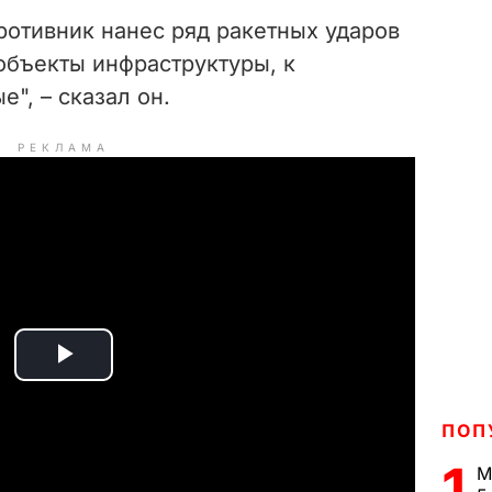
ротивник нанес ряд ракетных ударов
объекты инфраструктуры, к
", – сказал он.
РЕКЛАМА
P
l
ПОП
1
a
М