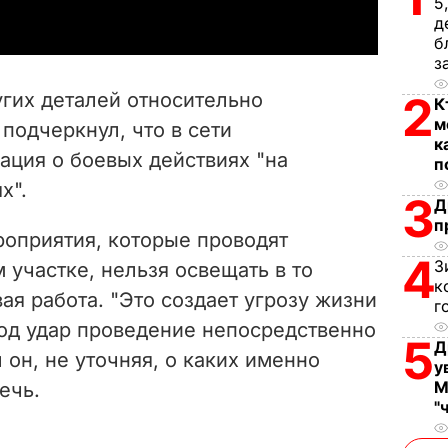
5
д
y
б
з
V
гих деталей относительно
2
К
i
м
 подчеркнул, что в сети
к
ация о боевых действиях "на
d
п
х".
3
Д
e
п
роприятия, которые проводят
o
4
З
участке, нельзя освещать в то
к
ая работа. "Это создает угрозу жизни
г
под удар проведение непосредственно
5
Д
 он, не уточняя, о каких именно
у
М
ечь.
"