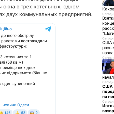
ы окна в трех котельных, одном
Каков
х двух коммунальных предприятий.
Сегодня
Взятк
конце
расск
"Шег
Сегодня
США 
разве
назв
Сегодня
начал
Сегодня
США 
перед
но н
Сегодня
Исто
возв