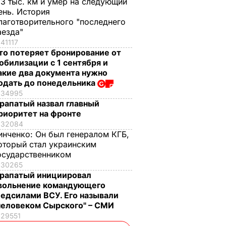
,3 тыс. км и умер на следующий
ень. История
лаготворительного "последнего
аезда"
41117
то потеряет бронирование от
обилизации с 1 сентября и
акие два документа нужно
одать до понедельника
34995
рапатый назвал главный
риоритет на фронте
32084
инченко:
Он был генералом КГБ,
оторый стал украинским
осударственником
30265
рапатый инициировал
вольнение командующего
едсилами ВСУ. Его называли
человеком Сырского" – СМИ
29551