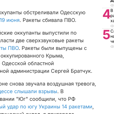
Д
4
В
ккупанты обстреливали Одесскую
р
19 июня
. Ракеты сбивала ПВО.
х
5
С
йские оккупанты выпустили по
н
ласти две сверхзвуковые ракеты
ч
иты ПВО
. Ракеты были выпущены с
 оккупированного Крыма,
 Одесской областной
ной администрации Сергей Братчук.
оне снова звучала воздушная тревога,
дессе слышали взрывы
. В
вании "Юг" сообщили, что РФ
й удар по югу Украины 14 ракетами
,