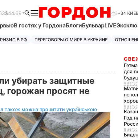
63
$44.69
+34 КИЕ
ервью
В гостях у Гордона
Блоги
Бульвар
LIVE
Эксклю
РИЗИС В РФ
ПЕРЕГОВОРЫ О МИРЕ В УКРАИНЕ
ОТНОШЕН
СВЕ
Гетма
для в
буду
ли убирать защитные
6 авгус
Матв
, горожан просят не
непол
хорош
6 авгус
ал також можна прочитати українською
Казан
Год н
Росси
6 авгус
Биде