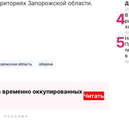
риториях Запорожской области.
Д
4
В
р
х
5
Н
П
п
в
порожская область
оборона
а временно оккупированных
Читать
РЕКЛАМА