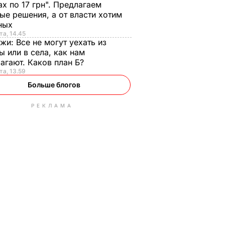
ах по 17 грн". Предлагаем
ые решения, а от власти хотим
ных
та, 14.45
нжи:
Все не могут уехать из
ы или в села, как нам
агают. Каков план Б?
та, 13.59
Больше блогов
РЕКЛАМА