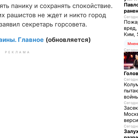
Павло
ять панику и сохранять спокойствие.
ране
х рашистов не ждет и никто город
Сегодня
Пожар
 заявил секретарь горсовета.
вред,
Ким, 
аины. Главное
(обновляется)
Мнен
Сегодня
РЕКЛАМА
Голов
Сегодня
Колум
пытаю
войны
Сегодня
Засек
Моск
верси
Сегодня
Залуж
разр