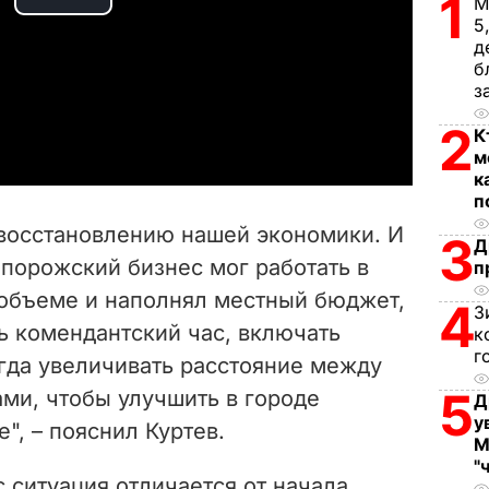
1
М
P
5
д
l
б
з
a
2
К
y
м
к
п
V
восстановлению нашей экономики. И
3
Д
i
апорожский бизнес мог работать в
п
объеме и наполнял местный бюджет,
d
4
З
ь комендантский час, включать
к
e
г
гда увеличивать расстояние между
5
ми, чтобы улучшить в городе
o
Д
у
", – пояснил Куртев.
М
"
с ситуация отличается от начала