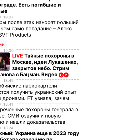
граде. Есть погибшие и
ные
, 19.07
ы после атак наносят больший
 чем само попадание – Алекс
SVT Products
ие
, 19.00
LIVE
Тайные похороны в
Москве, идеи Лукашенко,
закрытое небо. Стрим
анова с Бацман. Видео
, 18.45
бийские наркокартели
тся получить украинский опыт
 дронами. FT узнала, зачем
, 18.41
реченные похороны генерала в
ве. СМИ озвучили новую
ю и нашли доказательства
, 18.24
ный: Украина еще в 2023 году
аботала операцию по