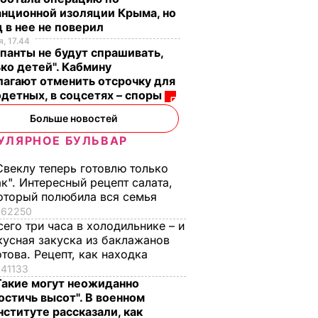
нционной изоляции Крыма, но
 в нее не поверил
, 17.44
панты не будут спрашивать,
ко детей". Кабмину
агают отменить отсрочку для
детных, в соцсетях – споры
Больше новостей
УЛЯРНОЕ БУЛЬВАР
Свеклу теперь готовлю только
ак". Интересный рецепт салата,
оторый полюбила вся семья
62250
сего три часа в холодильнике – и
кусная закуска из баклажанов
отова. Рецепт, как находка
41133
Такие могут неожиданно
остичь высот". В военном
нституте рассказали, как