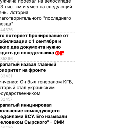
ужчина проехал на велосипеде
,3 тыс. км и умер на следующий
ень. История
лаготворительного "последнего
аезда"
44376
то потеряет бронирование от
обилизации с 1 сентября и
акие два документа нужно
одать до понедельника
35366
рапатый назвал главный
риоритет на фронте
33431
инченко:
Он был генералом КГБ,
оторый стал украинским
осударственником
32457
рапатый инициировал
вольнение командующего
едсилами ВСУ. Его называли
человеком Сырского" – СМИ
29799