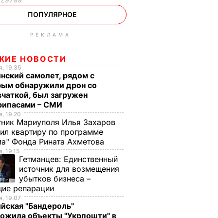
ПОПУЛЯРНОЕ
РЕКЛАМА
ЖИЕ НОВОСТИ
, 19.35
нский самолет, рядом с
рым обнаружили дрон со
чаткой, был загружен
рипасами – СМИ
, 19.20
ник Мариуполя Илья Захаров
ил квартиру по программе
а" Фонда Рината Ахметова
, 19.15
Гетманцев:
Единственный
источник для возмещения
убытков бизнеса –
щие репарации
, 19.07
йская "Бандероль"
ожила объекты "Укрпошти" в