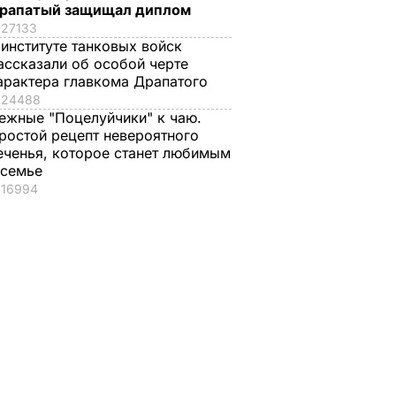
рапатый защищал диплом
27133
 институте танковых войск
ассказали об особой черте
арактера главкома Драпатого
24488
ежные "Поцелуйчики" к чаю.
ростой рецепт невероятного
еченья, которое станет любимым
 семье
16994