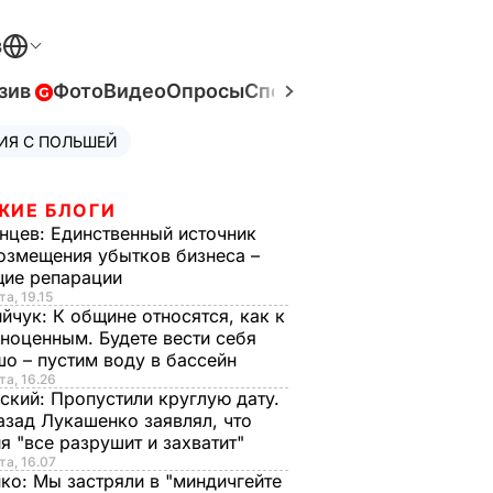
В
зив
Фото
Видео
Опросы
Спецпроекты
Война в Ук
ИЯ С ПОЛЬШЕЙ
ЖИЕ БЛОГИ
нцев:
Единственный источник
озмещения убытков бизнеса –
щие репарации
та, 19.15
ийчук:
К общине относятся, как к
ноценным. Будете вести себя
о – пустим воду в бассейн
та, 16.26
ский:
Пропустили круглую дату.
азад Лукашенко заявлял, что
я "все разрушит и захватит"
та, 16.07
нко:
Мы застряли в "миндичгейте