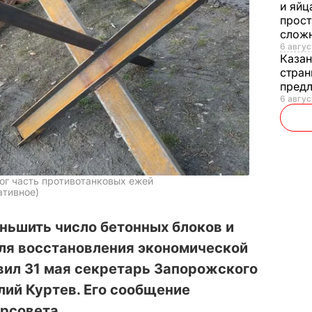
и яйц
прост
слож
6 авгус
Каза
стран
предл
6 авгус
ог часть противотанковых ежей
ативное)
ньшить число бетонных блоков и
ля восстановления экономической
явил 31 мая секретарь Запорожского
лий Куртев. Его сообщение
орсовета.