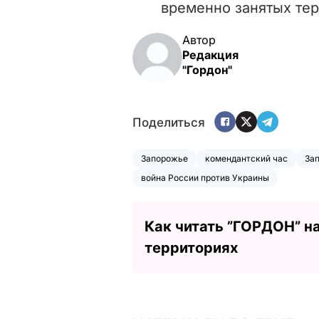
временно занятых тер
Автор
Редакция
"Гордон"
Поделиться
Запорожье
комендантский час
За
война России против Украины
Как читать ”ГОРДОН” н
территориях