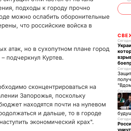
ния, подходы к городу прочно
роде можно ослабить оборонительные
рены, что российские войска в
СВЕ
Сегодня
Украи
ых атак, но в сухопутном плане город
кото
– подчеркнул Куртев.
взрыв
боеп
Сегодня
Защит
получ
"Вдом
еобходимо сконцентрироваться на
Сегодня
лении Запорожья, поскольку
 бюджет находятся почти на нулевом
продолжаться и дальше, то в городе
буду
Сегодня
наступить экономический крах".
Росси
уничт