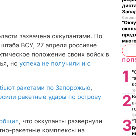
диста
Запад
Сегодня
"Окку
сколь
предл
ласти захвачена оккупантами. По
много
штаба ВСУ, 27 апреля россияне
ктическое положение своих войск в
ПОП
ья, но
успеха не получили и с
1
"
т
к
бьют ракетами по Запорожью
,
2
сили ракетные удары по острову
В
в
г
3
общил
, что оккупанты развернули
"
д
тно-ракетные комплексы на
и