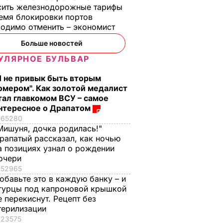
сить железнодорожные тарифы
емя блокировки портов
одимо отменить – экономист
Больше новостей
УЛЯРНОЕ БУЛЬВАР
Я не привык быть вторым
омером". Как золотой медалист
тал главкомом ВСУ – самое
нтересное о Драпатом
65280
Мишуня, дочка родилась!"
рапатый рассказал, как ночью
а позициях узнал о рождении
очери
52965
обавьте это в каждую банку – и
гурцы под капроновой крышкой
е перекиснут. Рецепт без
терилизации
23575