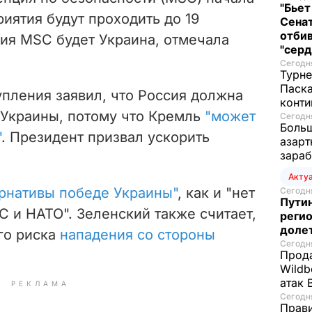
"Бьет
риятия будут проходить до 19
Сенат
отбив
ния MSC будет Украина, отмечала
"серд
Сегодня
Турне
Паска
пления заявил, что Россия должна
конти
 Украины, потому что Кремль
"может
Сегодня
Больш
"
. Президент призвал ускорить
азарт
зараб
Акту
ернативы победе Украины"
, как и "нет
Сегодня
Путин
С и НАТО". Зеленский также считает,
регио
доле
го риска
нападения со стороны
Сегодня
Прода
Wildb
атак 
РЕКЛАМА
Сегодня
Прави