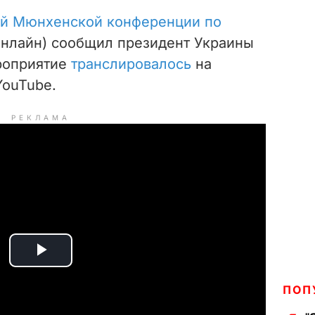
-й Мюнхенской конференции по
нлайн) сообщил президент Украины
роприятие
транслировалось
на
YouTube.
РЕКЛАМА
P
ПОП
l