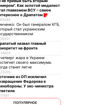
Я не привык быть вторым
омером". Как золотой медалист
тал главкомом ВСУ – самое
нтересное о Драпатом
65280
инченко:
Он был генералом КГБ,
оторый стал украинским
осударственником
36531
рапатый назвал главный
риоритет на фронте
34603
 четверг жара в Украине
остигнет своего максимума.
огда станет легче
23035
сточник из ОП исключил
озвращение Федорова в
инобороны. У экс-министра
тветили
17591
ПОПУЛЯРНОЕ