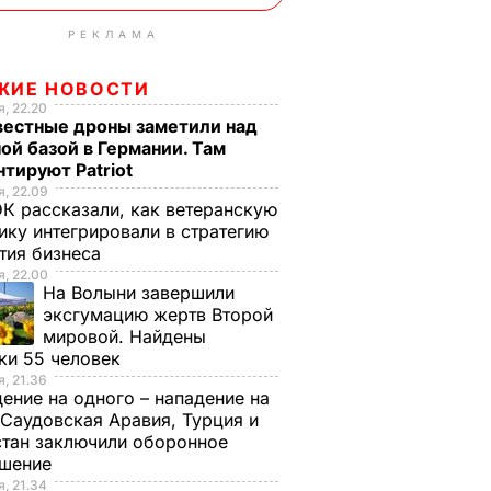
РЕКЛАМА
ЖИЕ НОВОСТИ
, 22.20
вестные дроны заметили над
ой базой в Германии. Там
тируют Patriot
, 22.09
К рассказали, как ветеранскую
ику интегрировали в стратегию
тия бизнеса
, 22.00
На Волыни завершили
эксгумацию жертв Второй
мировой. Найдены
ки 55 человек
, 21.36
ение на одного – нападение на
 Саудовская Аравия, Турция и
тан заключили оборонное
ашение
, 21.34