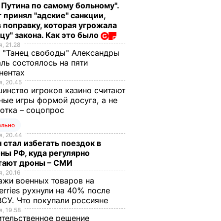
 Путина по самому больному".
 принял "адские" санкции,
 поправку, которая угрожала
цу" закона. Как это было
, 21.28
 "Танец свободы" Александры
ль состоялось на пяти
нентах
, 20.45
инство игроков казино считают
ные игры формой досуга, а не
отка – соцопрос
ально
, 20.44
 стал избегать поездок в
ны РФ, куда регулярно
тают дроны – СМИ
, 20.16
жи военных товаров на
erries рухнули на 40% после
ВСУ. Что покупали россияне
, 19.58
тельственное решение