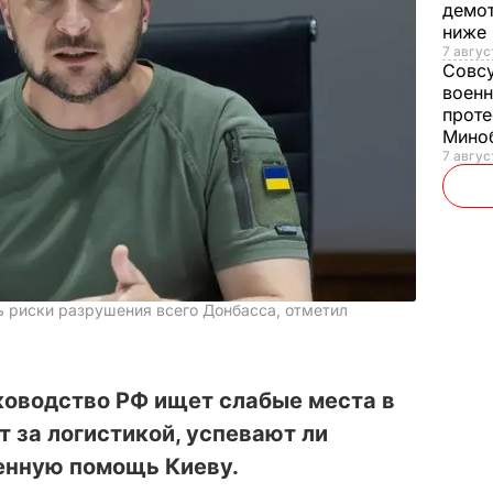
демот
ниже
7 авгус
Совс
военн
проте
Мино
7 авгус
ь риски разрушения всего Донбасса, отметил
ководство РФ ищет слабые места в
т за логистикой, успевают ли
енную помощь Киеву.