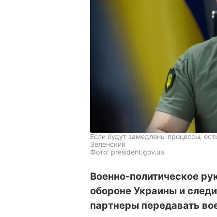
Если будут замедлены процессы, ест
Зеленский
Фото: president.gov.ua
Военно-политическое ру
обороне Украины и следи
партнеры передавать во