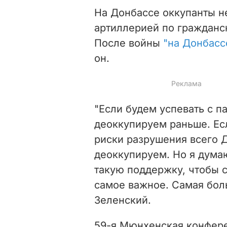
На Донбассе оккупанты н
артиллерией по гражданс
После войны
"на Донбасс
он.
"Если будем успевать с п
деоккупируем раньше. Ес
риски разрушения всего Д
деоккупируем. Но я дума
такую поддержку, чтобы 
самое важное. Самая бол
Зеленский
.
59-я Мюнхенская конфере