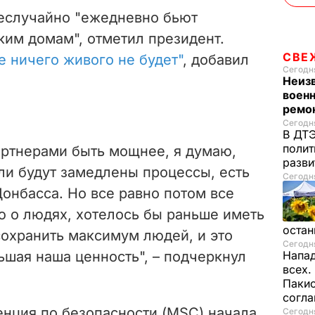
еслучайно "ежедневно бьют
ким домам"
, отметил президент.
СВЕ
е ничего живого не будет"
, добавил
Сегодня
Неиз
военн
ремон
Сегодня
В ДТЭ
полит
артнерами быть мощнее, я думаю,
разви
ли будут замедлены процессы, есть
Сегодня
онбасса. Но все равно потом все
ю о людях, хотелось бы раньше иметь
остан
сохранить максимум людей, и это
Сегодня
ьшая наша ценность",
– подчеркнул
Напад
всех.
Пакис
согл
нция по безопасности (MSC) начала
Сегодня