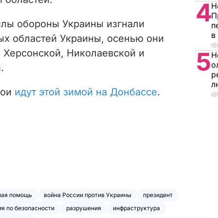
4
Н
П
илы обороны Украины изгнали
п
в
ых областей Украины, осенью они
 Херсонской, Николаевской и
5
Н
о
.
р
л
бои
идут этой зимой на Донбассе
.
ная помощь
война России против Украины
президент
я по безопасности
разрушения
инфраструктура