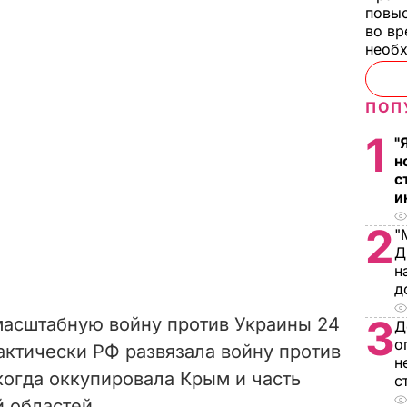
повы
во вр
необх
ПОП
1
"
н
с
и
2
"
Д
н
д
3
масштабную войну против Украины 24
Д
о
актически РФ развязала войну против
н
 когда оккупировала Крым и часть
с
 областей.