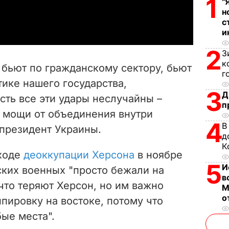
1
"
a
н
с
y
и
2
V
З
к
 бьют по гражданскому сектору, бьют
г
i
тике нашего государства,
3
Д
есть все эти удары неслучайны –
d
п
о мощи от объединения внутри
e
4
В
 президент Украины.
д
o
К
 ходе
деоккупации Херсона
в ноябре
5
И
ских военных "просто бежали на
в
 что теряют Херсон, но им важно
М
о
пировку на востоке, потому что
ые места".