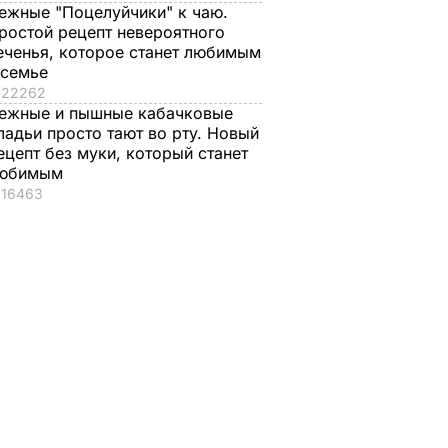
ежные "Поцелуйчики" к чаю.
ростой рецепт невероятного
еченья, которое станет любимым
 семье
22262
ежные и пышные кабачковые
ладьи просто тают во рту. Новый
ецепт без муки, который станет
юбимым
16463