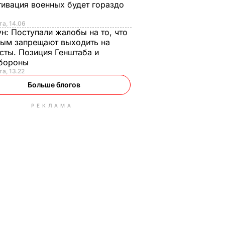
ивация военных будет гораздо
та, 14.06
ун:
Поступали жалобы на то, что
ым запрещают выходить на
сты. Позиция Генштаба и
бороны
та, 13.22
Больше блогов
РЕКЛАМА