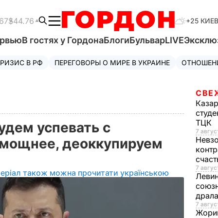
67
$44.76
+25 КИЕ
ервью
В гостях у Гордона
Блоги
Бульвар
LIVE
Эксклю
РИЗИС В РФ
ПЕРЕГОВОРЫ О МИРЕ В УКРАИНЕ
ОТНОШЕН
СВЕ
Каза
студе
ТЦК
удем успевать с
7 авгус
Невз
 мощнее, деоккупируем
контр
счас
7 авгус
еріал також можна прочитати українською
Леви
союзн
драла
7 август
Жори