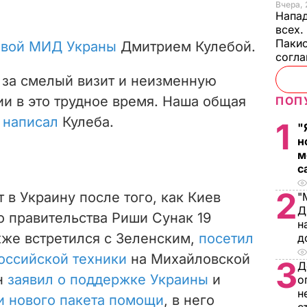
Вчера, 
Напад
всех.
Пакис
лавой МИД Украны
Дмитрием Кулебой.
согл
за смелый визит и неизменную
и в это трудное время. Наша общая
ПОП
–
написал
Кулеба.
1
"
н
м
с
2
 в Украину после того, как Киев
"
Д
о правительства Риши Сунак 19
н
кже встретился с Зеленским,
посетил
д
оссийской техники
на Михайловской
3
Д
он
заявил о поддержке Украины
и
о
н
и нового пакета помощи
, в него