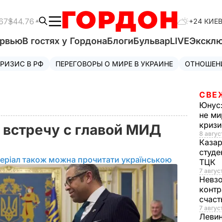
67
$44.76
+24 КИЕ
ервью
В гостях у Гордона
Блоги
Бульвар
LIVE
Экскл
РИЗИС В РФ
ПЕРЕГОВОРЫ О МИРЕ В УКРАИНЕ
ОТНОШЕН
СВЕ
Юнус
не ми
криз
 встречу с главой МИД
8 авгус
Каза
студе
еріал також можна прочитати українською
ТЦК
7 авгус
Невз
контр
счас
7 авгус
Леви