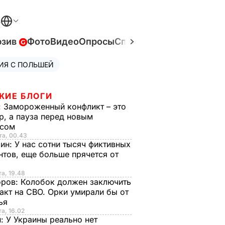
В
юзив
Фото
Видео
Опросы
Спецпроекты
Война в У
ИЯ С ПОЛЬШЕЙ
ЖИЕ БЛОГИ
:
Замороженный конфликт – это
р, а пауза перед новым
исом
та, 00.43
рин:
У нас сотни тысяч фиктивных
нтов, еще больше прячется от
та, 19.48
оров:
Колобок должен заключить
акт на СВО. Орки умирали бы от
тья
та, 16.02
н:
У Украины реально нет