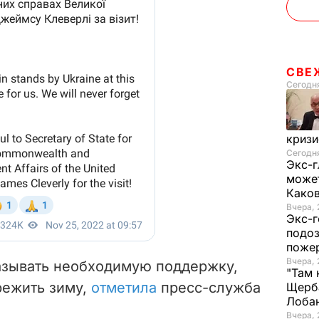
СВЕ
Сегодн
криз
Сегодня
Экс-г
может
Како
Вчера, 
Экс-г
подоз
поже
Вчера, 
азывать необходимую поддержку,
"Там 
режить зиму,
отметила
пресс-служба
Щерба
Лоба
Вчера, 