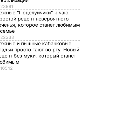
терилизации
23881
ежные "Поцелуйчики" к чаю.
ростой рецепт невероятного
еченья, которое станет любимым
 семье
22333
ежные и пышные кабачковые
ладьи просто тают во рту. Новый
ецепт без муки, который станет
юбимым
16542