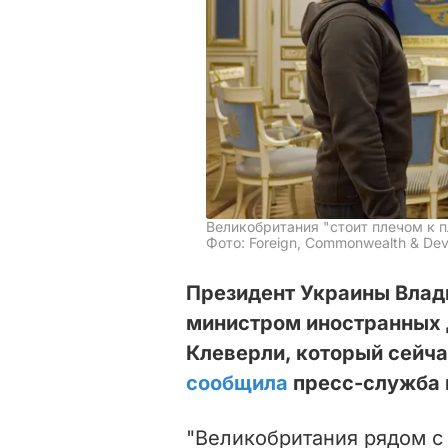
Великобритания "стоит плечом к п
Фото: Foreign, Commonwealth & Deve
Президент Украины Влад
министром иностранных
Клеверли, который сейча
сообщила
пресс-служба п
"Великобритания рядом с