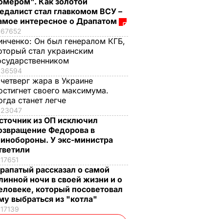
омером". Как золотой
едалист стал главкомом ВСУ –
амое интересное о Драпатом
67652
инченко:
Он был генералом КГБ,
оторый стал украинским
осударственником
36594
 четверг жара в Украине
остигнет своего максимума.
огда станет легче
23047
сточник из ОП исключил
озвращение Федорова в
инобороны. У экс-министра
тветили
17651
рапатый рассказал о самой
линной ночи в своей жизни и о
еловеке, который посоветовал
му выбраться из "котла"
17139