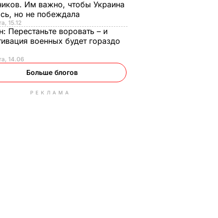
иков. Им важно, чтобы Украина
сь, но не побеждала
а, 15.12
н:
Перестаньте воровать – и
ивация военных будет гораздо
та, 14.06
Больше блогов
РЕКЛАМА