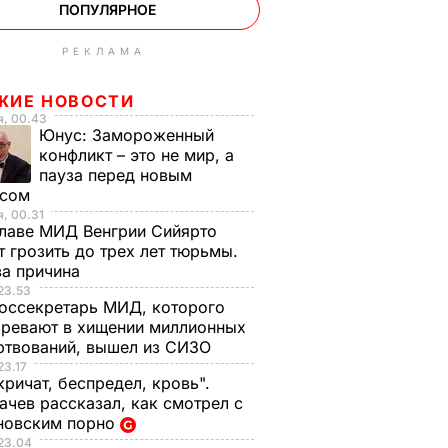
ПОПУЛЯРНОЕ
РЕКЛАМА
ЖИЕ НОВОСТИ
я, 00.43
Юнус:
Замороженный
конфликт – это не мир, а
пауза перед новым
исом
, 00.31
лаве МИД Венгрии Сийярто
 грозить до трех лет тюрьмы.
ва причина
23.53
оссекретарь МИД, которого
ревают в хищении миллионных
ртвований, вышел из СИЗО
23.17
кричат, беспредел, кровь".
чев рассказал, как смотрел с
новским порно
23.04