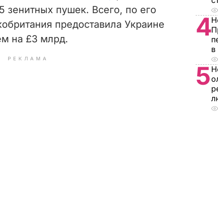
с
5 зенитных пушек. Всего, по его
4
Н
кобритания предоставила Украине
П
м на £3 млрд.
п
в
РЕКЛАМА
5
Н
о
р
л