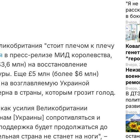
"Я не
расск
в бо
Вчера, 
ликобритания "стоит плечом к плечу
Кова
генет
я
в пресс-релизе МИД королевства,
"гер
3,6 млн) на восстановление
Вчера, 
Неиз
ры. Еще £5 млн (более $6 млн)
военн
ремон
 на возглавляемую Украиной
Вчера, 
ерна в страны, которым грозит голод.
В ДТЭ
полит
разви
 как усилия Великобритании
Вчера, 
ам [Украины] сопротивляться и
поддержка будет продолжаться до
ельная страна не станет на ноги", –
остан