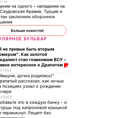
21.36
ение на одного – нападение на
 Саудовская Аравия, Турция и
тан заключили оборонное
ашение
Больше новостей
УЛЯРНОЕ БУЛЬВАР
Я не привык быть вторым
омером". Как золотой
едалист стал главкомом ВСУ –
амое интересное о Драпатом
67652
Мишуня, дочка родилась!"
рапатый рассказал, как ночью
а позициях узнал о рождении
очери
54066
обавьте это в каждую банку – и
гурцы под капроновой крышкой
е перекиснут. Рецепт без