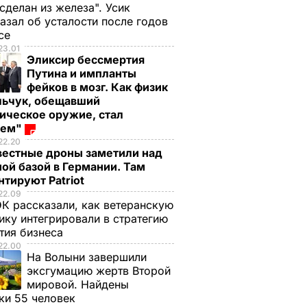
 сделан из железа". Усик
азал об усталости после годов
ксе
23.01
Эликсир бессмертия
Путина и импланты
фейков в мозг. Как физик
льчук, обещавший
ическое оружие, стал
оем"
22.20
вестные дроны заметили над
ой базой в Германии. Там
тируют Patriot
22.09
К рассказали, как ветеранскую
ику интегрировали в стратегию
тия бизнеса
22.00
На Волыни завершили
эксгумацию жертв Второй
мировой. Найдены
ки 55 человек