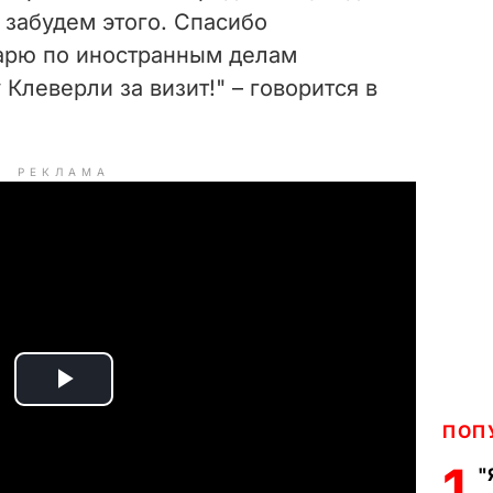
 забудем этого. Спасибо
арю по иностранным делам
леверли за визит!" – говорится в
РЕКЛАМА
P
ПОП
l
1
"