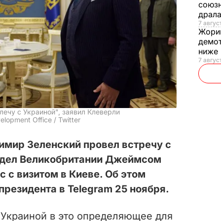
союзн
драла
7 август
Жори
демот
ниже
7 авгус
лечу с Украиной", заявил Клеверли
lopment Office / Twitter
имир Зеленский провел встречу с
 дел Великобритании Джеймсом
с с визитом в Киеве. Об этом
резидента в Telegram 25 ноября.
 Украиной в это определяющее для