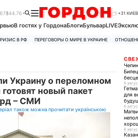
.67
$44.76
+31 КИЕВ
ервью
В гостях у Гордона
Блоги
Бульвар
LIVE
Экскл
РИЗИС В РФ
ПЕРЕГОВОРЫ О МИРЕ В УКРАИНЕ
ОТНОШЕН
СВЕ
Чепи
Билец
бесц
и Украину о переломном
6 авгус
Гетма
 готовят новый пакет
для в
лрд – СМИ
буду
6 авгус
еріал також можна прочитати українською
Матв
непол
хорош
6 авгус
Казан