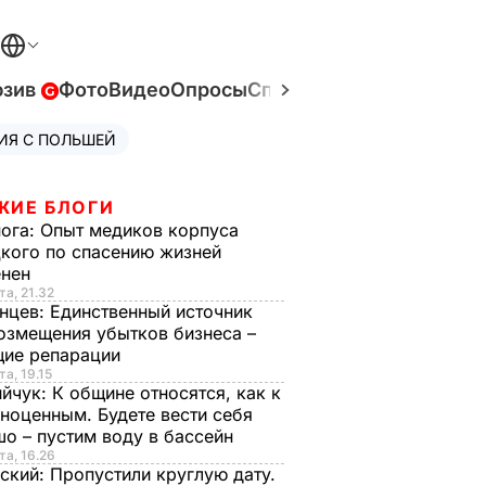
юзив
Фото
Видео
Опросы
Спецпроекты
Война в У
ИЯ С ПОЛЬШЕЙ
ЖИЕ БЛОГИ
нога:
Опыт медиков корпуса
кого по спасению жизней
енен
та, 21.32
нцев:
Единственный источник
озмещения убытков бизнеса –
щие репарации
та, 19.15
ийчук:
К общине относятся, как к
ноценным. Будете вести себя
о – пустим воду в бассейн
та, 16.26
ский:
Пропустили круглую дату.