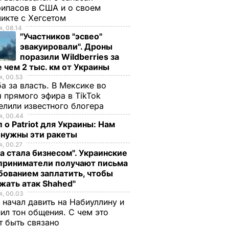
ипасов в США и о своем
икте с Хегсетом
, 08.14
"Участников "эсвео"
эвакуировали". Дроны
поразили Wildberries за
 чем 2 тыс. км от Украины
, 00.53
а за власть. В Мексике во
 прямого эфира в TikTok
елили известного блогера
, 00.44
 о Patriot для Украины: Нам
 нужны эти ракеты
, 00.27
а стала бизнесом". Украинские
приниматели получают письма
бованием заплатить, чтобы
жать атак Shahed"
, 00.03
 начал давить на Набиуллину и
ил тон общения. С чем это
т быть связано