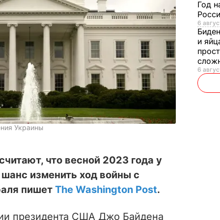
Год н
Росси
6 авгус
Биде
и яйц
прост
слож
6 авгус
ения Украины
итают, что весной 2023 года у
шанс изменить ход войны с
раля пишет
The Washington Post
.
ции президента США Джо Байдена