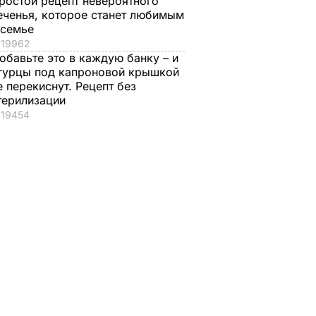
ростой рецепт невероятного
еченья, которое станет любимым
 семье
19962
обавьте это в каждую банку – и
гурцы под капроновой крышкой
е перекиснут. Рецепт без
терилизации
19454