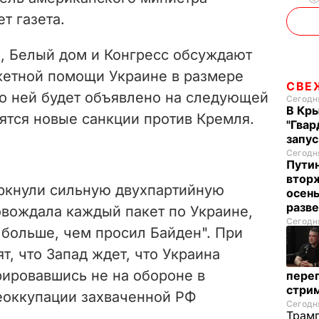
т газета.
и, Белый дом и Конгресс обсуждают
жетной помощи Украине в размере
СВЕ
 о ней будет объявлено на следующей
Сегодня
В Кр
вятся новые санкции против Кремля.
"Гвар
запус
Сегодня
Пути
вторж
ркнули сильную двухпартийную
осен
разв
овождала каждый пакет по Украине,
Сегодня
л больше, чем просил Байден". При
т, что Запад ждет, что Украина
рировавшись не на обороне в
перег
стри
деоккупации захваченной РФ
Сегодня
Трамп