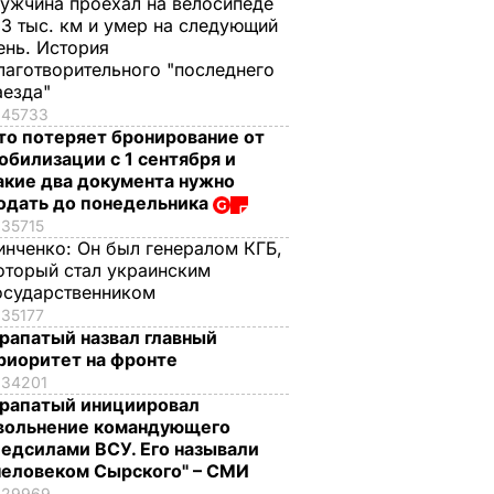
ужчина проехал на велосипеде
,3 тыс. км и умер на следующий
ень. История
лаготворительного "последнего
аезда"
45733
то потеряет бронирование от
обилизации с 1 сентября и
акие два документа нужно
одать до понедельника
35715
инченко:
Он был генералом КГБ,
оторый стал украинским
осударственником
35177
рапатый назвал главный
риоритет на фронте
34201
рапатый инициировал
вольнение командующего
едсилами ВСУ. Его называли
человеком Сырского" – СМИ
29969