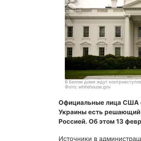
В Белом доме ждут контрнаступл
Фото: whitehouse.gov
Официальные лица США сч
Украины есть решающий 
Россией. Об этом 13 фев
Источники в администра