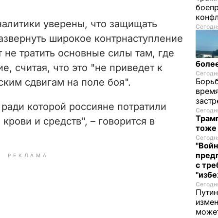
боепр
конфл
алитики уверены, что защищать
Сегодня
азвернуть широкое контрнаступление
не тратить основные силы там, где
более
, считая, что это "не приведет к
Сегодня
ким сдвигам на поле боя".
Борьб
время
застр
, ради которой россияне потратили
Сегодня
Трамп
крови и средств", – говорится в
тоже
Сегодня
"Войн
пред
РЕКЛАМА
с тре
"избе
Сегодня
Путин
измен
може