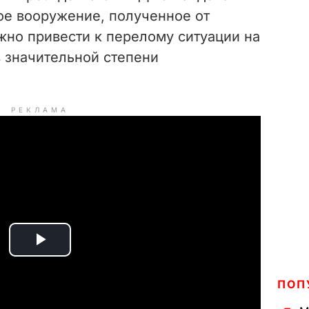
ое вооружение, полученное от
жно привести к перелому ситуации на
в значительной степени
РЕКЛАМА
P
l
ПОП