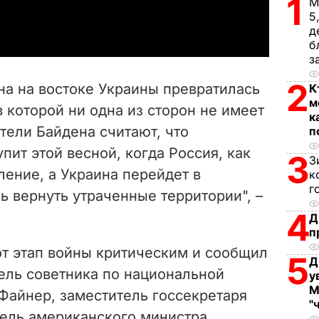
1
М
a
5
д
y
б
з
V
2
на на востоке Украины превратилась
К
i
м
 которой ни одна из сторон не имеет
к
тели Байдена считают, что
п
d
пит этой весной, когда Россия, как
3
З
e
ление, а Украина перейдет в
к
г
ь вернуть утраченные территории", –
o
4
Д
п
тот этап войны критическим и сообщил
5
Д
тель советника по национальной
у
М
айнер, заместитель госсекретаря
"
ель американского министра