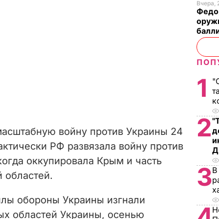
Вчера, 
Федо
оруж
балл
ПОП
1
"
т
к
2
"
масштабную войну против Украины 24
д
и
актически РФ развязала войну против
Д
 когда оккупировала Крым и часть
3
В
 областей.
р
х
илы обороны Украины изгнали
4
Н
ых областей Украины, осенью