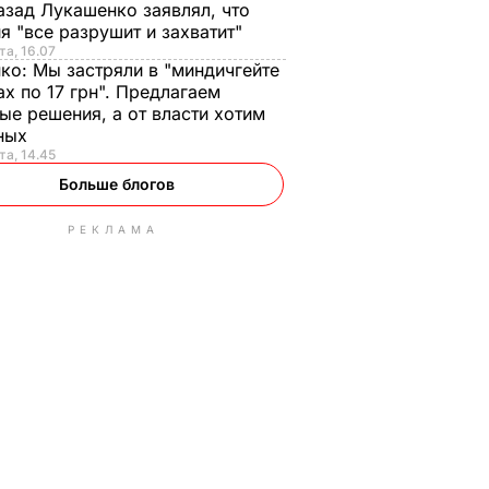
азад Лукашенко заявлял, что
я "все разрушит и захватит"
та, 16.07
нко:
Мы застряли в "миндичгейте
ах по 17 грн". Предлагаем
ые решения, а от власти хотим
ных
та, 14.45
Больше блогов
РЕКЛАМА