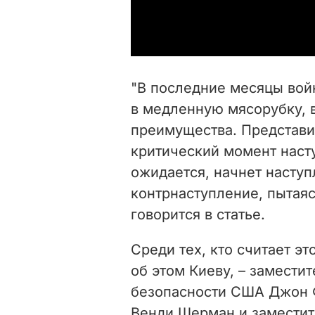
"В последние месяцы вой
в медленную мясорубку, в
преимущества. Представи
критический момент насту
ожидается, начнет наступ
контрнаступление, пытаяс
говорится в статье.
Среди тех, кто считает э
об этом Киеву, – замести
безопасности США Джон Ф
Венди Шерман и заместит