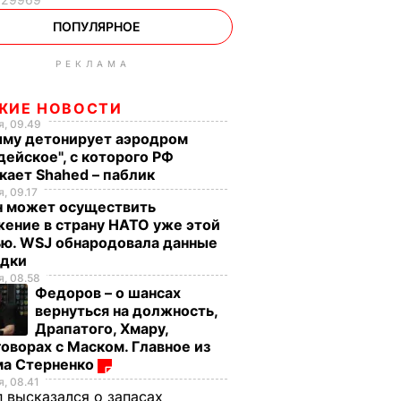
ПОПУЛЯРНОЕ
РЕКЛАМА
ЖИЕ НОВОСТИ
, 09.49
ыму детонирует аэродром
дейское", с которого РФ
кает Shahed – паблик
, 09.17
н может осуществить
ение в страну НАТО уже этой
ью. WSJ обнародовала данные
едки
, 08.58
Федоров – о шансах
вернуться на должность,
Драпатого, Хмару,
оворах с Маском. Главное из
ма Стерненко
, 08.41
 высказался о запасах