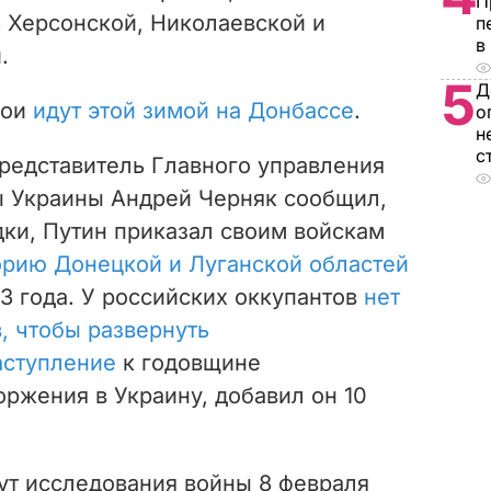
П
 Херсонской, Николаевской и
п
в
.
5
Д
бои
идут этой зимой на Донбассе
.
о
н
с
представитель Главного управления
 Украины Андрей Черняк сообщил,
дки, Путин приказал своим войскам
орию Донецкой и Луганской областей
3 года. У российских оккупантов
нет
, чтобы развернуть
аступление
к годовщине
ржения в Украину, добавил он 10
ут исследования войны 8 февраля