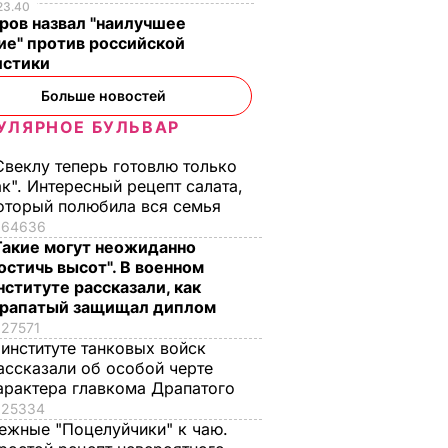
23.40
ров назвал "наилучшее
ие" против российской
истики
Больше новостей
УЛЯРНОЕ БУЛЬВАР
Свеклу теперь готовлю только
ак". Интересный рецепт салата,
оторый полюбила вся семья
64636
Такие могут неожиданно
остичь высот". В военном
нституте рассказали, как
рапатый защищал диплом
27571
 институте танковых войск
ассказали об особой черте
арактера главкома Драпатого
25334
ежные "Поцелуйчики" к чаю.