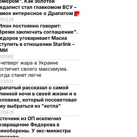
омером". Как золотой
едалист стал главкомом ВСУ –
амое интересное о Драпатом
92228
Илон постоянно говорит:
Время заключать соглашение".
едоров уговаривает Маска
ступить в отношении Starlink –
СМИ
55366
 четверг жара в Украине
остигнет своего максимума.
огда станет легче
23201
рапатый рассказал о самой
линной ночи в своей жизни и о
еловеке, который посоветовал
му выбраться из "котла"
20876
сточник из ОП исключил
озвращение Федорова в
инобороны. У экс-министра
тветили