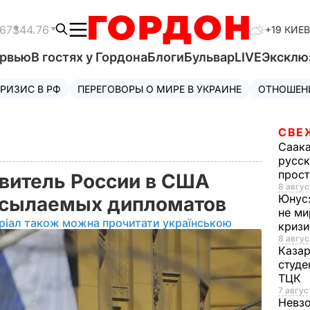
.67
$44.76
+19 КИЕВ
ервью
В гостях у Гордона
Блоги
Бульвар
LIVE
Эксклю
РИЗИС В РФ
ПЕРЕГОВОРЫ О МИРЕ В УКРАИНЕ
ОТНОШЕН
СВЕ
Саак
русск
прос
витель России в США
8 авгус
Юнус
ысылаемых дипломатов‍
не ми
ріал також можна прочитати українською
криз
8 авгус
Каза
студе
ТЦК
7 авгус
Невз