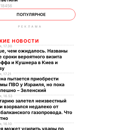
18456
ПОПУЛЯРНОЕ
РЕКЛАМА
ЖИЕ НОВОСТИ
, 17.30
ше, чем ожидалось. Названы
 сроки вероятного визита
ффа и Кушнера в Киев и
ву
, 17.21
на пытается приобрести
мы ПВО у Израиля, но пока
спешно – Зеленский
, 16.53
гарию залетел неизвестный
и взорвался недалеко от
балканского газопровода. Что
стно
, 16.10
я может усилить удары по