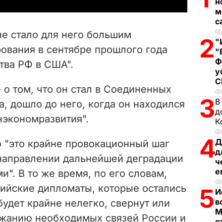
y
н
м
V
с
не стало для него большим
2
"
i
ования в сентябре прошлого года
"
Ф
тва РФ в США".
d
у
e
е о том, что он стал в Соединенных
3
В
а, дошло до него, когда он находился
o
д
нэкономразвития".
К
4
Д
о "это крайне провокационный шаг
д
направлении дальнейшей деградации
ч
е
". В то же время, по его словам,
ссийские дипломаты, которые остались
5
И
в
удет крайне нелегко, свернут или
М
ржанию необходимых связей России и
о