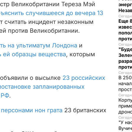
стр Великобритании Тереза Мэй
энер
Неза
ъяснить случившееся до вечера 13
Сегодня
Еще 8
ет считать инцидент незаконным
извес
й против Великобритании.
попо
прот
ть на ультиматум Лондона
и
Сегодня
"Буде
ь ей образцы вещества
, которым
Зеле
разр
прот
Сегодня
и объявили о высылке
23 российских
В 250
начал
иостановке запланированных
прост
 РФ
.
Сегодня
Корпу
приме
 персонами нон грата
23 британских
дроно
Сегодня
"У на
Вучи