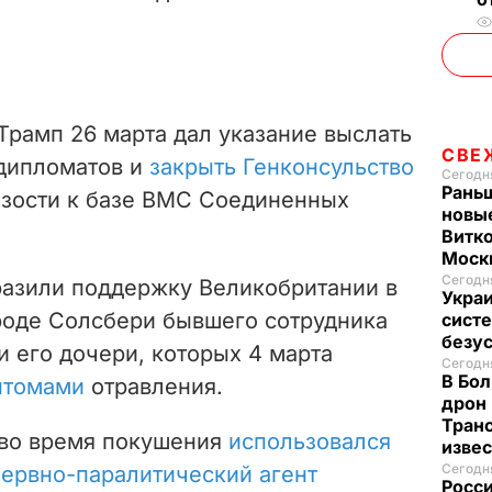
рамп 26 марта дал указание выслать
СВЕ
 дипломатов и
закрыть Генконсульство
Сегодня
Рань
изости к базе ВМС Соединенных
новые
Витко
Моск
Сегодня
азили поддержку Великобритании в
Украи
ороде Солсбери бывшего сотрудника
систе
безу
и его дочери, которых
4 марта
Сегодня
В Бол
птомами
отравления.
дрон 
Транс
 во время покушения
использовался
изве
Сегодня
нервно-паралитический агент
Росси