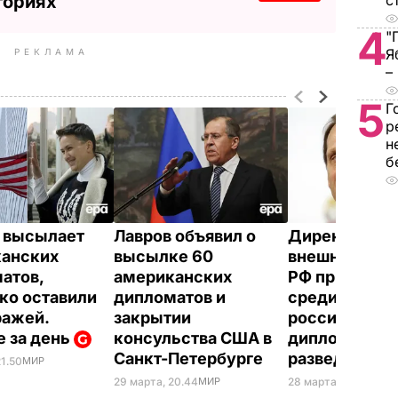
ториях
с
4
"
Я
РЕКЛАМА
–
5
Г
р
н
б
 высылает
Лавров объявил о
Директор С
анских
высылке 60
внешней раз
атов,
американских
РФ признал, 
ко оставили
дипломатов и
среди высла
ражей.
закрытии
российских
е за день
консульства США в
дипломатов 
Санкт-Петербурге
разведчики
21.50
МИР
29 марта, 20.44
МИР
28 марта, 15.27
МИР