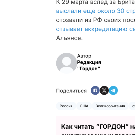
К 29 марта в
след за Брит
выслали еще около 30 ст
отозвали из РФ своих пос
отзывает аккредитацию с
Альянсе.
Автор
Редакция
"Гордон"
Поделиться
Россия
США
Великобритания
о
Как читать ”ГОРДОН” н