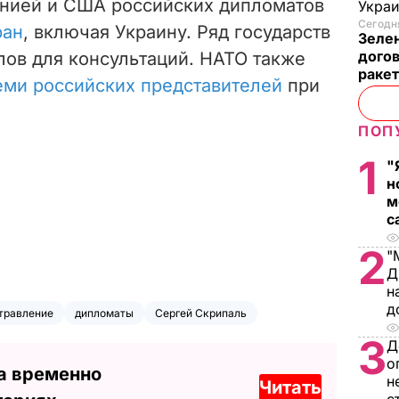
анией и США российских дипломатов
Украи
Сегодня
ран
, включая Украину. Ряд государств
Зеле
догов
лов для консультаций. НАТО также
ракет
еми российских представителей
при
ПОП
1
"
н
м
с
2
"
Д
н
д
травление
дипломаты
Сергей Скрипаль
3
Д
о
а временно
н
Читать