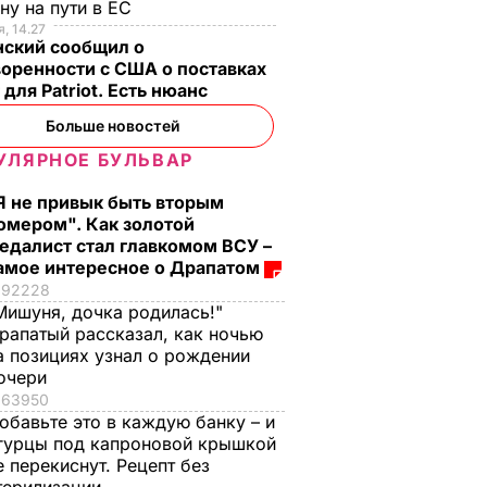
ну на пути в ЕС
, 14.27
нский сообщил о
оренности с США о поставках
 для Patriot. Есть нюанс
Больше новостей
УЛЯРНОЕ БУЛЬВАР
Я не привык быть вторым
омером". Как золотой
едалист стал главкомом ВСУ –
амое интересное о Драпатом
92228
Мишуня, дочка родилась!"
рапатый рассказал, как ночью
а позициях узнал о рождении
очери
63950
обавьте это в каждую банку – и
гурцы под капроновой крышкой
е перекиснут. Рецепт без