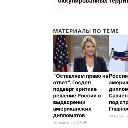
оккупированных терри
МАТЕРИАЛЫ ПО ТЕМЕ
"Оставляем право на
Россия
ответ". Госдеп
америк
подверг критике
диплом
решение России о
Савчен
выдворении
под ст
американских
Главно
дипломатов
29 марта, 
29 марта, 23.22
МИР