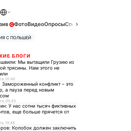
зив
Фото
Видео
Опросы
Спецпроекты
Война в Ук
ИЯ С ПОЛЬШЕЙ
ЖИЕ БЛОГИ
ашвили:
Мы вытащили Грузию из
ой трясины. Нам этого не
тили
та, 01.40
:
Замороженный конфликт – это
р, а пауза перед новым
исом
та, 00.43
рин:
У нас сотни тысяч фиктивных
нтов, еще больше прячется от
та, 19.48
оров:
Колобок должен заключить