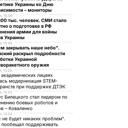
гетике Украины ко Дню
висимости – мониторы
, 16.06
00 тыс. человек. СМИ стало
тно о подготовке в РФ
лнения армии для войны
ив Украины
, 15.46
м закрывать наше небо".
нский раскрыл подробности
аботки Украиной
иворакетного оружия
, 15.29
 академических лицеях
ась модернизация STEM-
ранств при поддержке ДТЭК​
, 15.23
с Билецкого стал лидером по
нению боевых роботов и
в – Коваленко
, 14.54
с не будет никаких проблем".
ч пообещал поддерживать