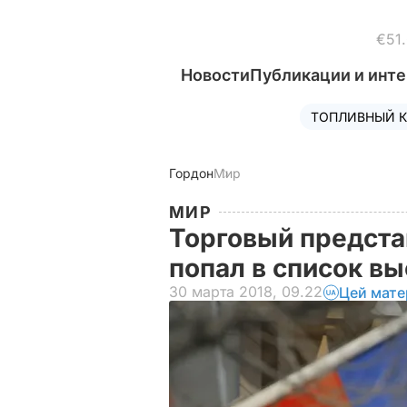
€51
Новости
Публикации и инт
ТОПЛИВНЫЙ К
Гордон
Мир
МИР
Торговый предста
попал в список в
30 марта 2018, 09.22
Цей мате