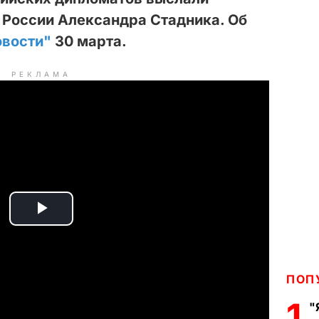
 России Александра Стадника. Об
овости"
30 марта.
РЕКЛАМА
P
l
ПОП
a
1
"