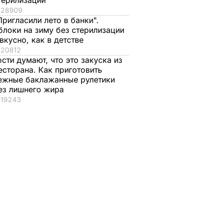
терилизации
28909
Пригласили лето в банки".
блоки на зиму без стерилизации
 вкусно, как в детстве
20812
ости думают, что это закуска из
есторана. Как приготовить
ежные баклажанные рулетики
ез лишнего жира
19243
лужбы
В МИД РФ заявили,
Боровой: Западу
ведки
что высылка из
нужны серьезные
что
Украины российских
действия, а не
нных
дипломатов может
демонстративные
повлиять на
символические
были
переговоры в
шаги, как высылка
нормандском
российских
формате по
дипломатов