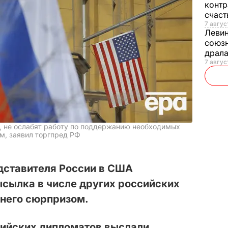
контр
счас
7 авгус
Леви
союзн
драла
7 август
, не ослабят работу по поддержанию необходимых
м, заявил торгпред РФ
дставителя России в США
сылка в числе других российских
 него сюрпризом.
сийских дипломатов выслали