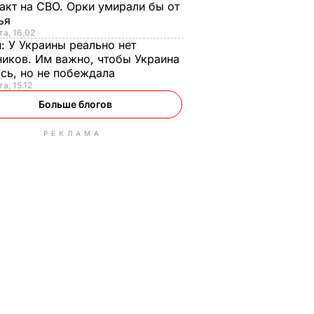
акт на СВО. Орки умирали бы от
тья
та, 16.02
н:
У Украины реально нет
иков. Им важно, чтобы Украина
сь, но не побеждала
а, 15.12
Больше блогов
РЕКЛАМА