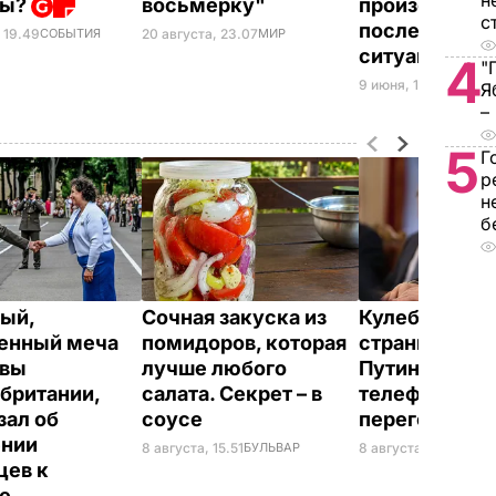
н
ны?
восьмерку"
произойти то
с
после прогре
20 августа, 23.07
МИР
 19.49
СОБЫТИЯ
ситуации в У
4
"
9 июня, 11.37
МИР
Я
–
5
Г
р
н
б
ый,
Сочная закуска из
Кулеба расск
енный меча
помидоров, которая
странной ма
евы
лучше любого
Путина вести
британии,
салата. Секрет – в
телефонные
зал об
соусе
переговоры
ении
8 августа, 15.51
БУЛЬВАР
8 августа, 10.25
МИР
цев к
не