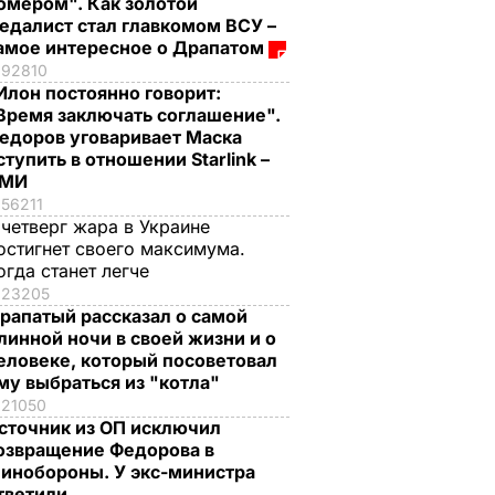
омером". Как золотой
едалист стал главкомом ВСУ –
амое интересное о Драпатом
92810
Илон постоянно говорит:
Время заключать соглашение".
едоров уговаривает Маска
ступить в отношении Starlink –
СМИ
56211
 четверг жара в Украине
остигнет своего максимума.
огда станет легче
23205
рапатый рассказал о самой
линной ночи в своей жизни и о
еловеке, который посоветовал
му выбраться из "котла"
21050
сточник из ОП исключил
озвращение Федорова в
инобороны. У экс-министра
тветили