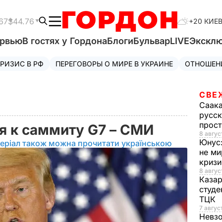
67
$44.76
+20 КИЕ
ервью
В гостях у Гордона
Блоги
Бульвар
LIVE
Экскл
РИЗИС В РФ
ПЕРЕГОВОРЫ О МИРЕ В УКРАИНЕ
ОТНОШЕН
СВЕ
Саак
русск
прос
ся к саммиту G7 – СМИ
8 авгус
Юнус
еріал також можна прочитати українською
не ми
криз
8 авгус
Каза
студе
ТЦК
7 авгус
Невз