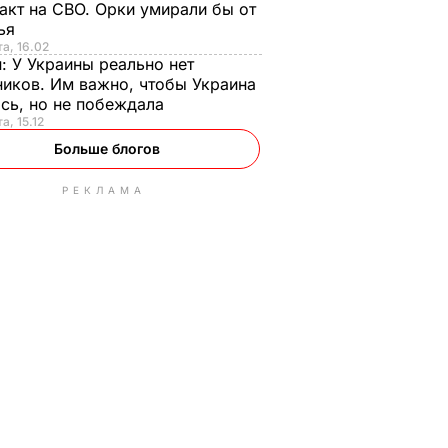
акт на СВО. Орки умирали бы от
тья
та, 16.02
н:
У Украины реально нет
иков. Им важно, чтобы Украина
сь, но не побеждала
а, 15.12
Больше блогов
РЕКЛАМА