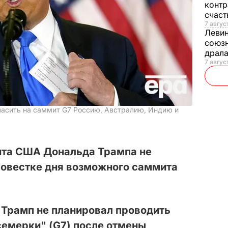
контр
счас
7 авгус
Леви
союзн
драла
7 август
гласить на саммит G7 Россию, Австралию, Индию и
нта США Дональда Трампа не
повестке дня возможного саммита
Трамп не планировал проводить
семерки" (G7) после отмены