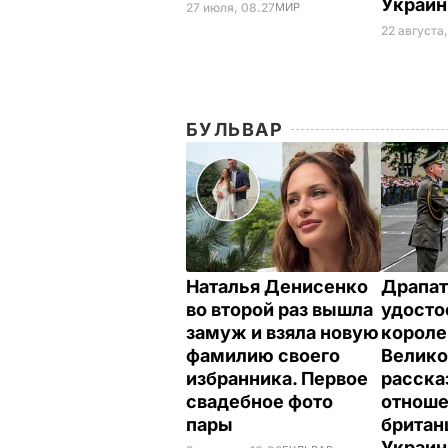
Украи
27 июля, 08.27
МИР
22 августа,
БУЛЬВАР
Наталья Денисенко
Драпат
во второй раз вышла
удосто
замуж и взяла новую
корол
фамилию своего
Велико
избранника. Первое
расска
свадебное фото
отнош
пары
британ
Украи