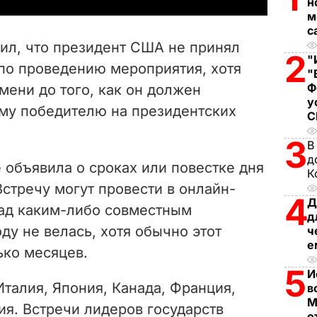
н
м
V
с
ил, что президент США не принял
2
i
"
по проведению мероприятия, хотя
"
Ф
емени до того, как он должен
d
у
ому победителю на президентских
e
3
В
o
д
 объявила о сроках или повестке дня
К
стречу могут провести в онлайн-
4
Д
над каким-либо совместным
д
ду не велась, хотя обычно этот
ч
е
ько месяцев.
5
И
Италия, Япония, Канада, Франция,
в
М
я. Встречи лидеров государств
о