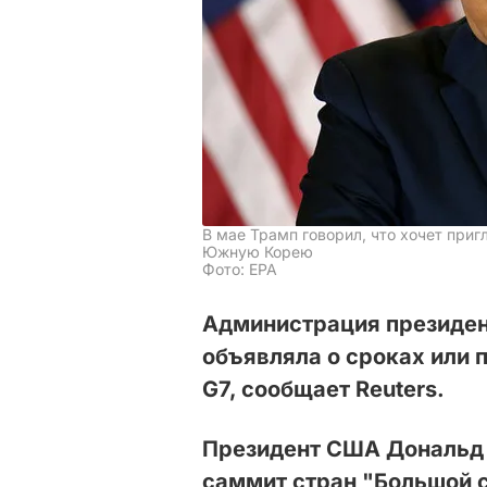
В мае Трамп говорил, что хочет при
Южную Корею
Фото: EPA
Администрация президе
объявляла о сроках или 
G7, сообщает Reuters.
Президент США Дональд 
саммит стран "Большой 