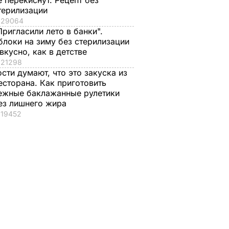
е перекиснут. Рецепт без
лько
терилизации
сса по
29064
краине
Пригласили лето в банки".
блоки на зиму без стерилизации
 вкусно, как в детстве
21298
ости думают, что это закуска из
есторана. Как приготовить
ежные баклажанные рулетики
ез лишнего жира
19452
азал о
Кулеба объяснил,
Как опытные
нере
почему Трамп на
огородники
самом деле
выбирают самый
придрался к
сладкий арбуз. Сем
костюму
признаков спелой и
Зеленского
сочной ягоды
8 августа, 08.33
МИР
8 августа, 00.21
БУЛЬВАР