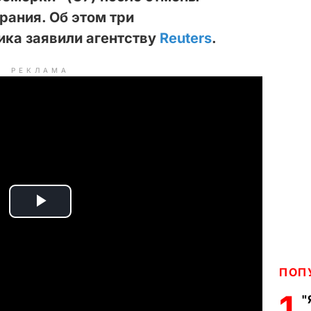
рания. Об этом три
ика заявили агентству
Reuters
.
РЕКЛАМА
P
l
ПОП
a
1
"
y