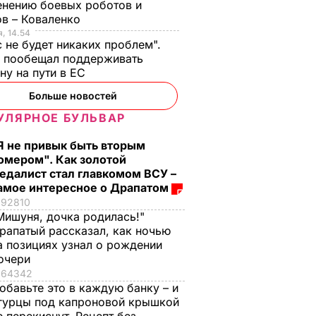
нению боевых роботов и
в – Коваленко
, 14.54
с не будет никаких проблем".
ч пообещал поддерживать
ну на пути в ЕС
Больше новостей
УЛЯРНОЕ БУЛЬВАР
Я не привык быть вторым
омером". Как золотой
едалист стал главкомом ВСУ –
амое интересное о Драпатом
92810
Мишуня, дочка родилась!"
рапатый рассказал, как ночью
а позициях узнал о рождении
ила,
очери
ение РФ
64342
обавьте это в каждую банку – и
гурцы под капроновой крышкой
может