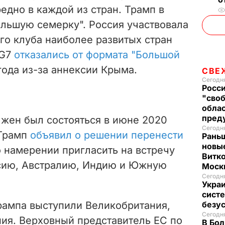
редно в каждой из стран. Трамп в
ольшую семерку". Россия участвовала
го клуба наиболее развитых стран
 G7
отказались от формата "Большой
года из-за аннексии Крыма.
СВЕ
Сегодня
Росси
"своб
облас
пред
жен был состояться в июне 2020
Сегодня
 Трамп
объявил о решении перенести
Рань
новые
 о намерении пригласить на встречу
Витко
ссию, Австралию, Индию и Южную
Моск
Сегодня
Украи
систе
рампа выступили Великобритания,
безу
Сегодня
ния. Верховный представитель ЕС по
В Бол