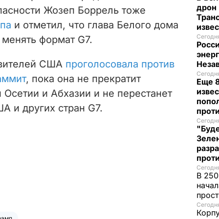
дрон 
пасности Жозеп Боррель тоже
Транс
мпа
и отметил, что глава Белого дома
изве
Сегодня
 менять формат G7.
Росси
энер
авителей США
проголосовала против
Неза
Сегодня
аммит
, пока она не прекратит
Еще 8
извес
Осетии и Абхазии и не перестанет
попо
А и других стран G7.
прот
Сегодня
"Буде
Зеле
разр
прот
Сегодня
В 250
начал
прост
Сегодня
Корпу
рамп