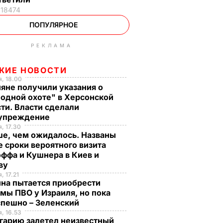
18474
ПОПУЛЯРНОЕ
РЕКЛАМА
ЖИЕ НОВОСТИ
, 18.00
яне получили указания о
одной охоте" в Херсонской
ти. Власти сделали
упреждение
, 17.30
ше, чем ожидалось. Названы
 сроки вероятного визита
ффа и Кушнера в Киев и
ву
, 17.21
на пытается приобрести
мы ПВО у Израиля, но пока
спешно – Зеленский
, 16.53
гарию залетел неизвестный