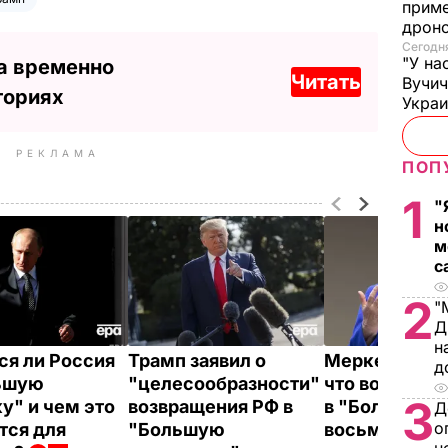
приме
дроно
Сегодня
"У на
а временно
Читать
Вучи
ториях
Украи
РЕКЛАМА
ПОП
1
"
н
м
с
2
"
Д
н
ся ли Россия
Трамп заявил о
Меркель заяв
д
ьшую
"целесообразности"
что возвращ
3
у" и чем это
возвращения РФ в
в "Большую
Д
о
тся для
"Большую
восьмерку" 