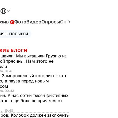
В
юзив
Фото
Видео
Опросы
Спецпроекты
Война в У
ИЯ С ПОЛЬШЕЙ
ЖИЕ БЛОГИ
ашвили:
Мы вытащили Грузию из
ой трясины. Нам этого не
тили
та, 01.40
:
Замороженный конфликт – это
р, а пауза перед новым
исом
та, 00.43
рин:
У нас сотни тысяч фиктивных
нтов, еще больше прячется от
та, 19.48
оров:
Колобок должен заключить