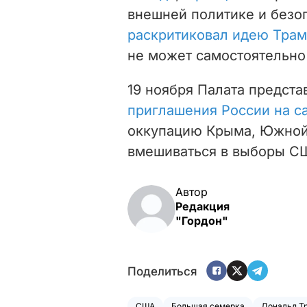
внешней политике и безо
раскритиковал идею Тра
не может самостоятельно
19 ноября Палата предст
приглашения России на с
оккупацию Крыма, Южной 
вмешиваться в выборы СШ
Автор
Редакция
"Гордон"
Поделиться
США
Большая семерка
Дональд Т