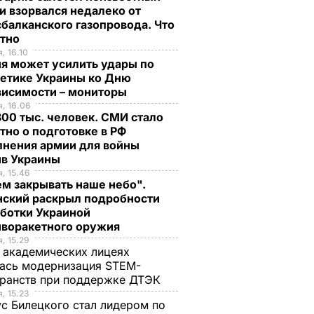
и взорвался недалеко от
балканского газопровода. Что
стно
, 16.10
я может усилить удары по
гетике Украины ко Дню
висимости – мониторы
, 16.06
00 тыс. человек. СМИ стало
тно о подготовке в РФ
лнения армии для войны
ив Украины
, 15.46
м закрывать наше небо".
нский раскрыл подробности
аботки Украиной
иворакетного оружия
, 15.29
 академических лицеях
ась модернизация STEM-
ранств при поддержке ДТЭК​
, 15.23
с Билецкого стал лидером по