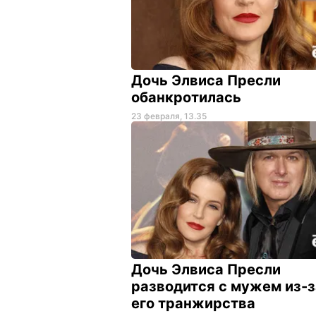
Дочь Элвиса Пресли
обанкротилась
23 февраля, 13.35
Дочь Элвиса Пресли
разводится с мужем из-з
его транжирства