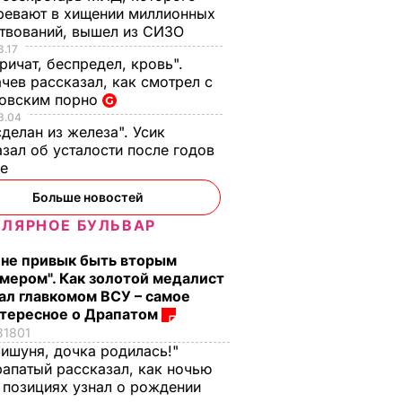
ревают в хищении миллионных
твований, вышел из СИЗО
3.17
ричат, беспредел, кровь".
чев рассказал, как смотрел с
овским порно
3.04
сделан из железа". Усик
зал об усталости после годов
се
Больше новостей
ЛЯРНОЕ БУЛЬВАР
 не привык быть вторым
мером". Как золотой медалист
ал главкомом ВСУ – самое
тересное о Драпатом
81801
ишуня, дочка родилась!"
апатый рассказал, как ночью
 позициях узнал о рождении