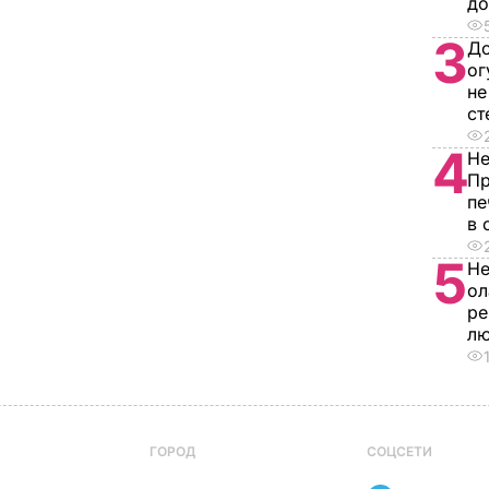
д
3
До
ог
не
ст
4
Не
Пр
пе
в 
5
Не
ол
ре
л
ГОРОД
СОЦСЕТИ