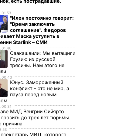
енок, есть пострадавшие.
 01.53
"Илон постоянно говорит:
"Время заключать
соглашение". Федоров
ривает Маска уступить в
ении Starlink – СМИ
 01.40
Саакашвили:
Мы вытащили
Грузию из русской
трясины. Нам этого не
или
, 00.43
Юнус:
Замороженный
конфликт – это не мир, а
пауза перед новым
сом
 00.31
лаве МИД Венгрии Сийярто
грозить до трех лет тюрьмы.
а причина
3.53
оссекретарь МИД, которого