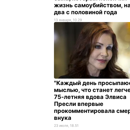
жизнь самоубийством, н
два с половиной года
13 января, 10.29
"Каждый день просыпаю
мыслью, что станет легче
75-летняя вдова Элвиса
Пресли впервые
прокомментировала сме
внука
23 июля, 18.51