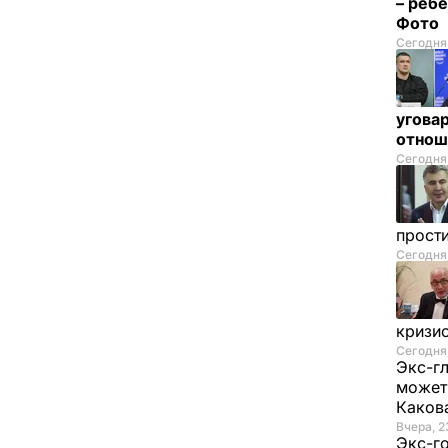
– реб
Фото
Сегодня,
угова
отнош
Сегодня,
прост
Сегодня
кризи
Сегодня,
Экс-г
может 
Каков
Вчера, 2
Экс-г