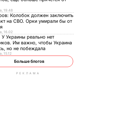
а, 19.48
ров:
Колобок должен заключить
кт на СВО. Орки умирали бы от
ья
а, 16.02
:
У Украины реально нет
иков. Им важно, чтобы Украина
сь, но не побеждала
, 15.12
Больше блогов
РЕКЛАМА