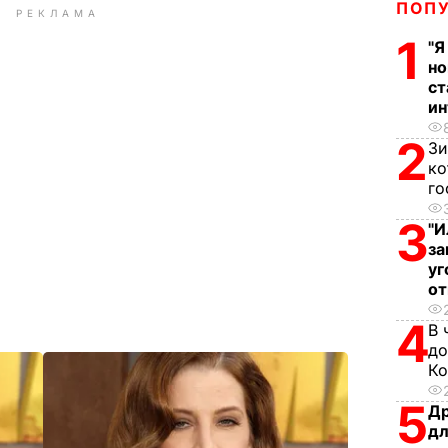
ПОП
РЕКЛАМА
1
"Я
но
ст
ин
2
Зи
ко
го
3
"И
за
уг
от
4
В 
до
Ко
5
Др
дл