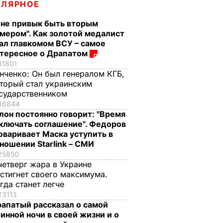
УЛЯРНОЕ
 не привык быть вторым
мером". Как золотой медалист
ал главкомом ВСУ – самое
тересное о Драпатом
81801
нченко:
Он был генералом КГБ,
торый стал украинским
сударственником
36844
лон постоянно говорит: "Время
ключать соглашение". Федоров
оваривает Маска уступить в
ношении Starlink – СМИ
25850
четверг жара в Украине
стигнет своего максимума.
гда станет легче
23113
апатый рассказал о самой
инной ночи в своей жизни и о