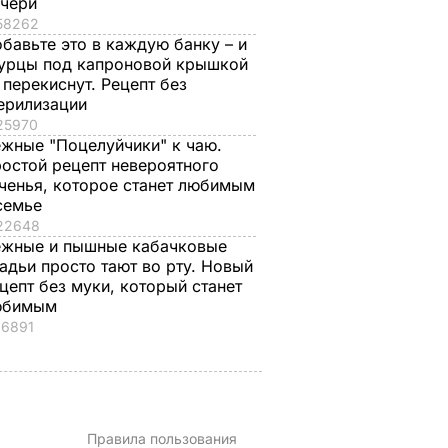
очери
58262
бавьте это в каждую банку – и
урцы под капроновой крышкой
 перекиснут. Рецепт без
ерилизации
25970
жные "Поцелуйчики" к чаю.
остой рецепт невероятного
ченья, которое станет любимым
семье
22648
жные и пышные кабачковые
адьи просто тают во рту. Новый
цепт без муки, который станет
юбимым
16891
Правила пользования