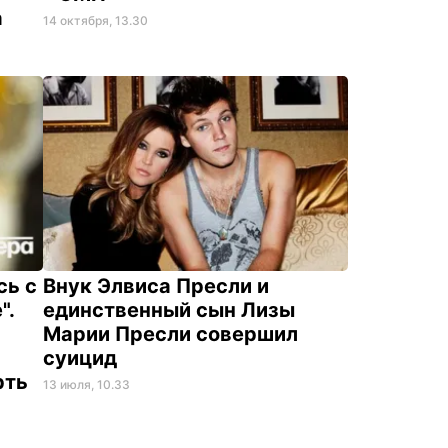
а
14 октября, 13.30
сь с
Внук Элвиса Пресли и
".
единственный сын Лизы
Марии Пресли совершил
суицид
рть
13 июля, 10.33