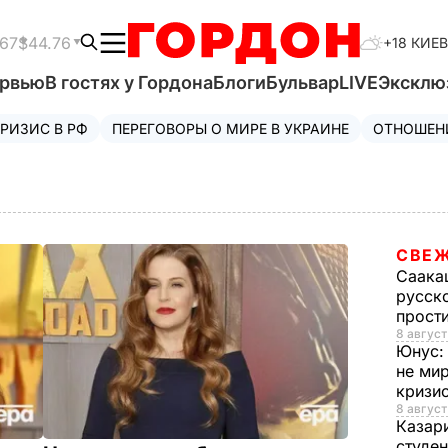
.67
$44.76
+18 КИЕВ
ервью
В гостях у Гордона
Блоги
Бульвар
LIVE
Эксклю
РИЗИС В РФ
ПЕРЕГОВОРЫ О МИРЕ В УКРАИНЕ
ОТНОШЕН
СВЕЖ
Саака
русско
прост
8 август
Юнус
не мир
кризи
8 август
Казар
студен