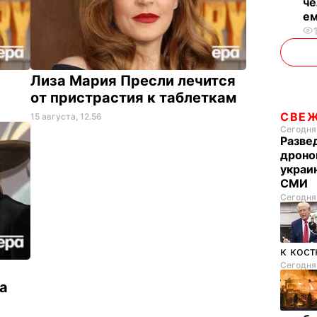
че
ем
Лиза Мария Пресли лечится
от пристрастия к таблеткам
СВЕ
15 августа, 12.56
Сегодня,
Разве
дроно
украи
СМИ
Сегодня
к кос
Сегодня,
а