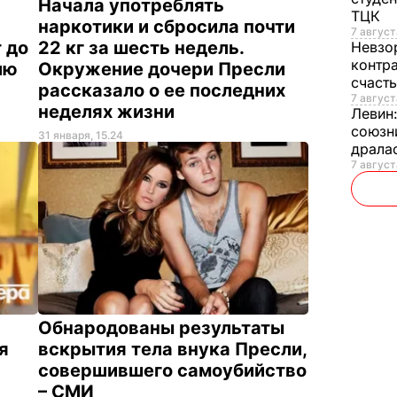
Начала употреблять
ТЦК
наркотики и сбросила почти
7 август
 до
22 кг за шесть недель.
Невзо
контра
ию
Окружение дочери Пресли
счаст
рассказало о ее последних
7 август
неделях жизни
Левин
союзн
31 января, 15.24
драла
7 августа
Обнародованы результаты
я
вскрытия тела внука Пресли,
совершившего самоубийство
– СМИ