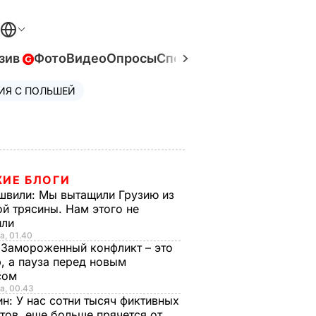
зив
Фото
Видео
Опросы
Спецпроекты
Война в Ук
ИЯ С ПОЛЬШЕЙ
ИЕ БЛОГИ
швили:
Мы вытащили Грузию из
й трясины. Нам этого не
или
а, 01.40
:
Замороженный конфликт – это
, а пауза перед новым
сом
а, 00.43
ин:
У нас сотни тысяч фиктивных
тов, еще больше прячется от