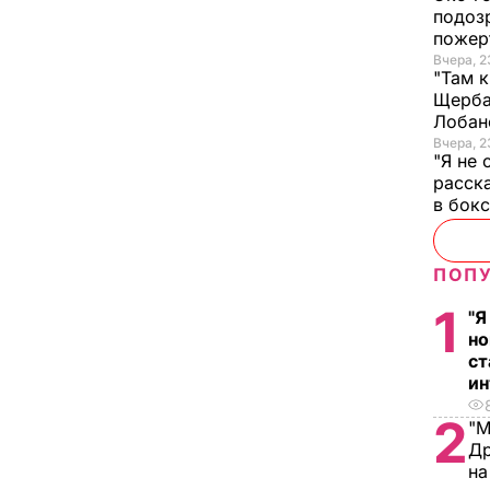
подоз
пожер
Вчера, 2
"Там к
Щерба
Лобан
Вчера, 2
"Я не 
расска
в бок
ПОПУ
1
"Я
но
ст
ин
2
"М
Др
на