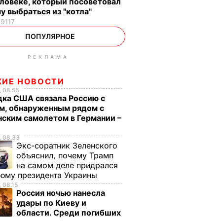
ловеке, который посоветовал
у выбраться из "котла"
19117
ПОПУЛЯРНОЕ
РЕКЛАМА
ЖИЕ НОВОСТИ
 08.55
дка США связала Россию с
м, обнаруженным рядом с
нским самолетом в Германии –
, 08.33
Экс-соратник Зеленского
объяснил, почему Трамп
на самом деле придрался
тюму президента Украины
 08.15
Россия ночью нанесла
удары по Киеву и
области. Среди погибших