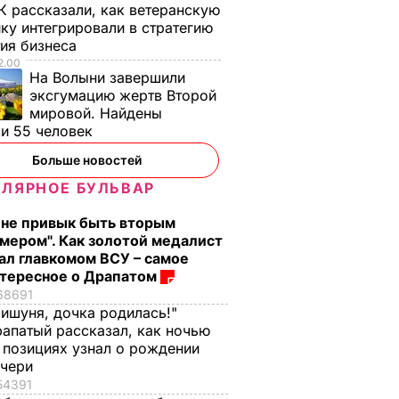
К рассказали, как ветеранскую
ку интегрировали в стратегию
тия бизнеса
2.00
На Волыни завершили
эксгумацию жертв Второй
мировой. Найдены
ки 55 человек
Больше новостей
ЛЯРНОЕ БУЛЬВАР
 не привык быть вторым
мером". Как золотой медалист
ал главкомом ВСУ – самое
тересное о Драпатом
68691
ишуня, дочка родилась!"
апатый рассказал, как ночью
 позициях узнал о рождении
очери
54391