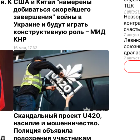
й. К
США и Китай "намерены
ТЦК
добиваться скорейшего
7 август
завершения" войны в
Невзо
контра
Украине и будут играть
счаст
конструктивную роль – МИД
7 август
КНР
Левин
союзн
16 мая, 17.32
драла
7 августа
Скандальный проект U420,
насилие и мошенничество.
Полиция объявила
ИД
подозрения участникам