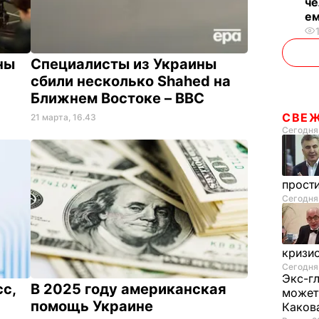
че
ем
ны
Специалисты из Украины
сбили несколько Shahed на
Ближнем Востоке – BBC
СВЕ
21 марта, 16.43
Сегодня,
прост
Сегодня
кризи
Сегодня,
Экс-г
с,
В 2025 году американская
может 
помощь Украине
Каков