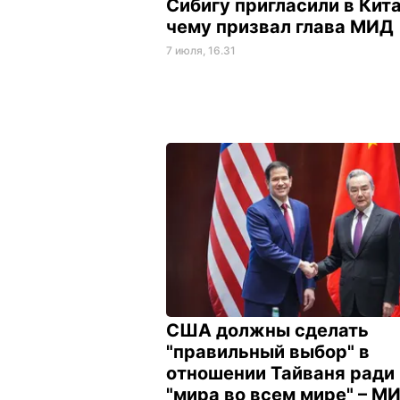
Сибигу пригласили в Кита
чему призвал глава МИД
7 июля, 16.31
США должны сделать
"правильный выбор" в
отношении Тайваня ради
"мира во всем мире" – М