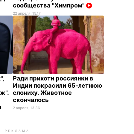
сообщества "Химпром"
22 апреля, 15.17
",
Ради прихоти россиянки в
Индии покрасили 65-летнюю
ж".
слониху. Животное
скончалось
и
2 апреля, 13.36
РЕКЛАМА