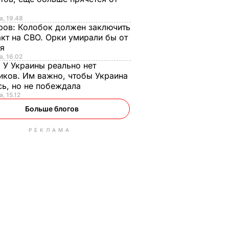
а, 19.48
ров:
Колобок должен заключить
кт на СВО. Орки умирали бы от
ья
а, 16.02
:
У Украины реально нет
иков. Им важно, чтобы Украина
сь, но не побеждала
, 15.12
Больше блогов
РЕКЛАМА