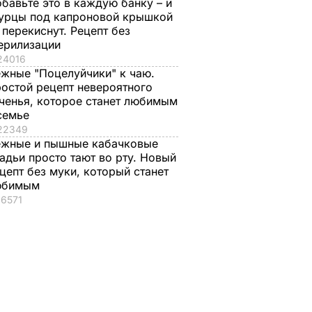
бавьте это в каждую банку – и
урцы под капроновой крышкой
 перекиснут. Рецепт без
ерилизации
24016
жные "Поцелуйчики" к чаю.
остой рецепт невероятного
ченья, которое станет любимым
семье
22349
жные и пышные кабачковые
адьи просто тают во рту. Новый
цепт без муки, который станет
юбимым
16571