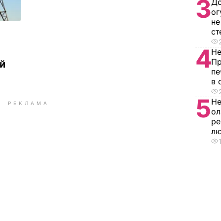
3
До
ог
не
ст
4
Не
Пр
й
пе
в 
5
Не
РЕКЛАМА
ол
ре
л