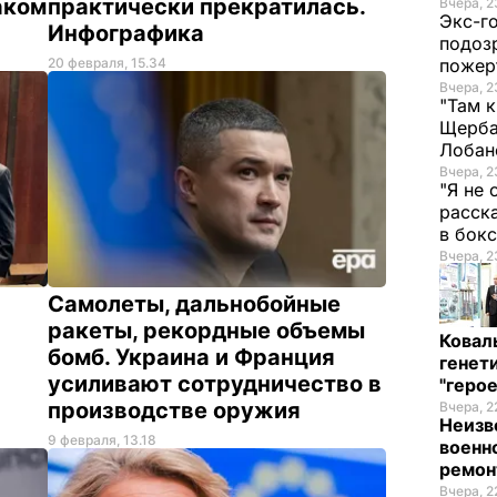
аком
практически прекратилась.
Вчера, 2
Экс-г
Инфографика
подоз
20 февраля, 15.34
пожер
Вчера, 2
"Там к
Щерба
Лобан
Вчера, 2
"Я не 
расска
в бок
Вчера, 2
Самолеты, дальнобойные
ракеты, рекордные объемы
Ковал
бомб. Украина и Франция
генет
усиливают сотрудничество в
"геро
производстве оружия
Вчера, 2
Неизв
9 февраля, 13.18
военн
ремон
Вчера, 2