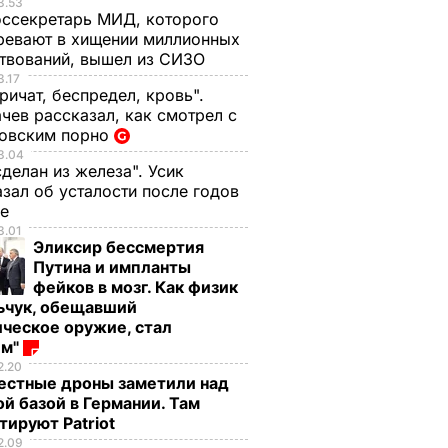
3.53
оссекретарь МИД, которого
ревают в хищении миллионных
твований, вышел из СИЗО
3.17
ричат, беспредел, кровь".
чев рассказал, как смотрел с
овским порно
3.04
сделан из железа". Усик
зал об усталости после годов
се
3.01
Эликсир бессмертия
Путина и импланты
фейков в мозг. Как физик
ьчук, обещавший
ическое оружие, стал
ем"
2.20
естные дроны заметили над
ой базой в Германии. Там
тируют Patriot
2.09