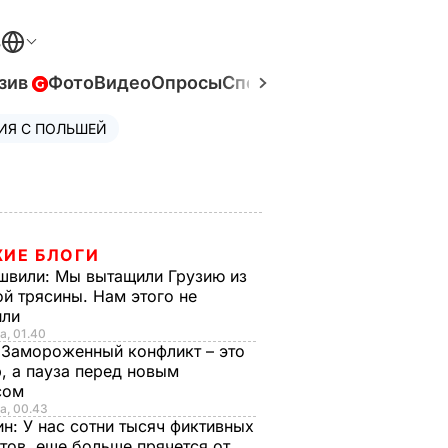
В
зив
Фото
Видео
Опросы
Спецпроекты
Война в Ук
ИЯ С ПОЛЬШЕЙ
ИЕ БЛОГИ
швили:
Мы вытащили Грузию из
й трясины. Нам этого не
или
а, 01.40
:
Замороженный конфликт – это
, а пауза перед новым
сом
а, 00.43
ин:
У нас сотни тысяч фиктивных
тов, еще больше прячется от