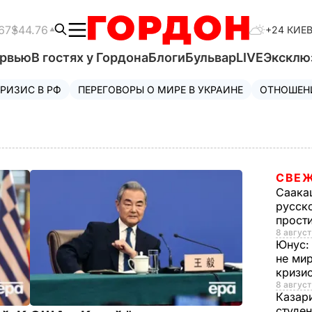
67
$44.76
+24 КИЕ
ервью
В гостях у Гордона
Блоги
Бульвар
LIVE
Эксклю
РИЗИС В РФ
ПЕРЕГОВОРЫ О МИРЕ В УКРАИНЕ
ОТНОШЕН
СВЕЖ
Саака
русско
прост
8 август
Юнус
не мир
кризи
8 август
Казар
студен