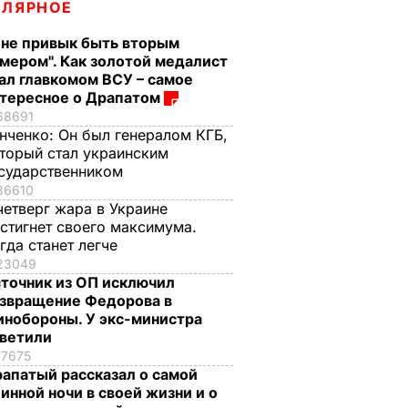
УЛЯРНОЕ
 не привык быть вторым
мером". Как золотой медалист
ал главкомом ВСУ – самое
тересное о Драпатом
68691
нченко:
Он был генералом КГБ,
торый стал украинским
сударственником
36610
четверг жара в Украине
стигнет своего максимума.
гда станет легче
23049
точник из ОП исключил
звращение Федорова в
нобороны. У экс-министра
тветили
17675
апатый рассказал о самой
инной ночи в своей жизни и о