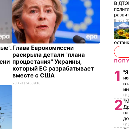
В ДТЭ
полити
разви
Вчера, 2
остан
ые".
Глава Еврокомиссии
раскрыла детали "плана
ПОПУ
мени
процветания" Украины,
который ЕС разрабатывает
1
"Я
вместе с США
но
ст
23 января, 09.18
ин
2
"М
Др
на
д