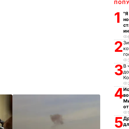
ПОП
1
"Я
но
ст
ин
2
Зи
ко
го
3
В 
до
Ко
4
Ис
во
Ми
о
5
Др
дл