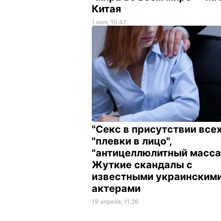
Китая
1 мая, 10.47
"Секс в присутствии всех
"плевки в лицо",
"антицеллюлитный масса
Жуткие скандалы с
известными украинским
актерами
19 апреля, 11.26