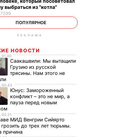
ловеке, который посоветовал
у выбраться из "котла"
17299
ПОПУЛЯРНОЕ
РЕКЛАМА
ЖИЕ НОВОСТИ
 01.40
Саакашвили:
Мы вытащили
Грузию из русской
трясины. Нам этого не
или
, 00.43
Юнус:
Замороженный
конфликт – это не мир, а
пауза перед новым
сом
 00.31
лаве МИД Венгрии Сийярто
грозить до трех лет тюрьмы.
а причина