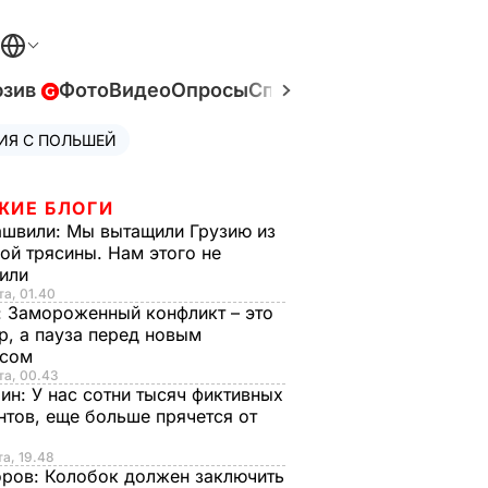
юзив
Фото
Видео
Опросы
Спецпроекты
Война в У
ИЯ С ПОЛЬШЕЙ
ЖИЕ БЛОГИ
ашвили:
Мы вытащили Грузию из
ой трясины. Нам этого не
тили
та, 01.40
:
Замороженный конфликт – это
р, а пауза перед новым
исом
та, 00.43
рин:
У нас сотни тысяч фиктивных
нтов, еще больше прячется от
та, 19.48
оров:
Колобок должен заключить