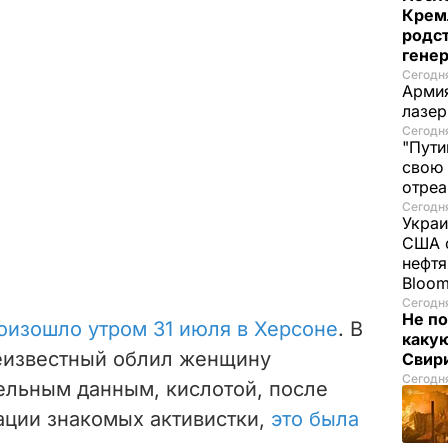
Крем
родс
гене
Сегодня
Армия
лазе
Сегодня
"Пути
свою 
отреа
Сегодня
Украи
США о
нефтя
Bloo
Сегодня
Не по
оизошло утром 31 июля в Херсоне
. В
каку
еизвестный облил женщину
Свир
Сегодня
ельным данным, кислотой, после
ации знакомых активистки,
это была