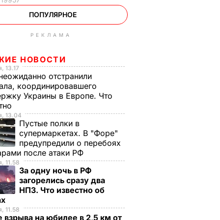
ПОПУЛЯРНОЕ
РЕКЛАМА
ЖИЕ НОВОСТИ
, 13.17
неожиданно отстранили
ала, координировавшего
ржку Украины в Европе. Что
стно
, 13.04
Пустые полки в
супермаркетах. В "Форе"
предупредили о перебоях
арами после атаки РФ
, 11.58
За одну ночь в РФ
загорелись сразу два
НПЗ. Что известно об
ах
, 11.58
 взрыва на юбилее в 2,5 км от