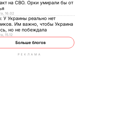
акт на СВО. Орки умирали бы от
тья
та, 16.02
н:
У Украины реально нет
иков. Им важно, чтобы Украина
сь, но не побеждала
а, 15.12
Больше блогов
РЕКЛАМА