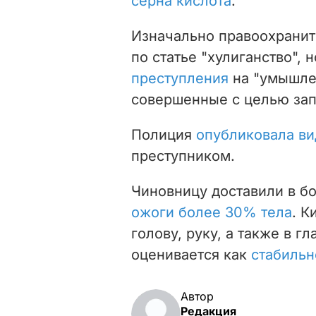
серна кислота
.
Изначально правоохранит
по статье "хулиганство", 
преступления
на "умышле
совершенные с целью зап
Полиция
опубликовала ви
преступником.
Чиновницу доставили в б
ожоги более 30% тела
. К
голову, руку, а также в г
оценивается как
стабильн
Автор
Редакция