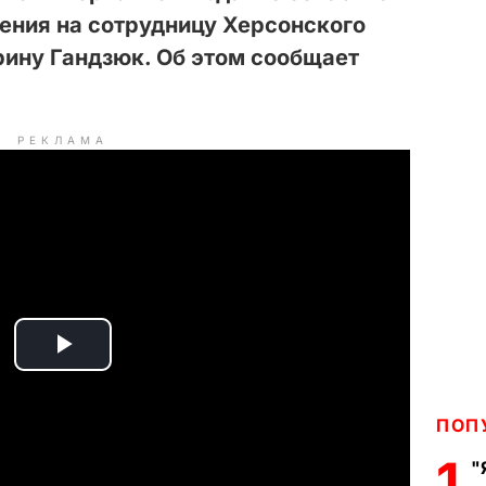
ения на сотрудницу Херсонского
рину Гандзюк. Об этом сообщает
РЕКЛАМА
P
l
ПОП
a
1
"