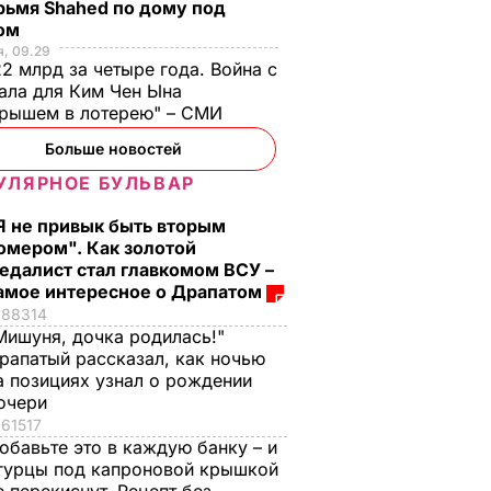
рьмя Shahed по дому под
ом
, 09.29
2 млрд за четыре года. Война с
ала для Ким Чен Ына
грышем в лотерею" – СМИ
Больше новостей
УЛЯРНОЕ БУЛЬВАР
Я не привык быть вторым
омером". Как золотой
едалист стал главкомом ВСУ –
амое интересное о Драпатом
88314
Мишуня, дочка родилась!"
рапатый рассказал, как ночью
а позициях узнал о рождении
очери
61517
обавьте это в каждую банку – и
гурцы под капроновой крышкой