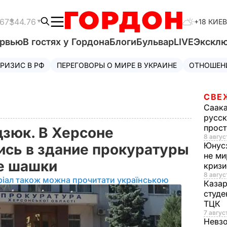
.67
$44.76
+18 КИЕВ
ервью
В гостях у Гордона
Блоги
Бульвар
LIVE
Экскл
РИЗИС В РФ
ПЕРЕГОВОРЫ О МИРЕ В УКРАИНЕ
ОТНОШЕН
СВЕ
Саак
русск
прос
дзюк. В Херсоне
8 авгус
Юнус
ись в здание прокуратуры
не ми
е шашки
криз
8 авгус
ріал також можна прочитати українською
Каза
студе
ТЦК
7 авгус
Невз