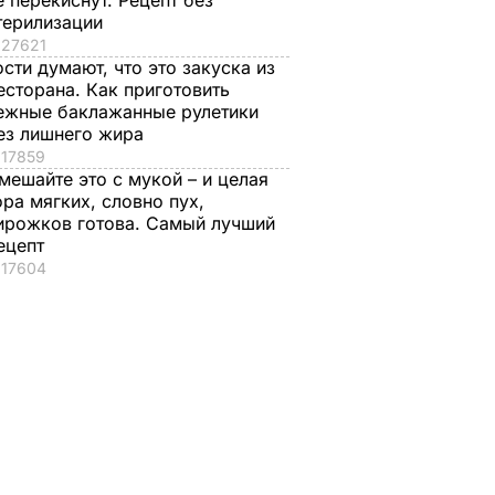
е перекиснут. Рецепт без
терилизации
27621
ости думают, что это закуска из
есторана. Как приготовить
ежные баклажанные рулетики
ез лишнего жира
17859
мешайте это с мукой – и целая
ора мягких, словно пух,
ирожков готова. Самый лучший
ецепт
17604