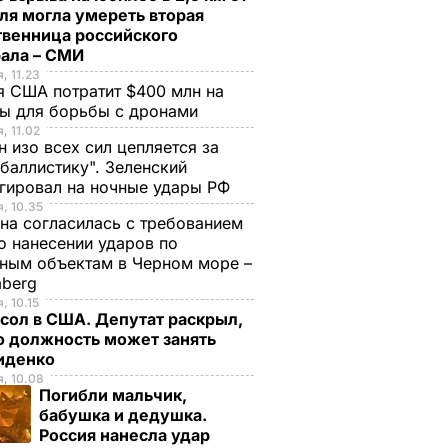
ля могла умереть вторая
твенница российского
рала – СМИ
, 11.23
 США потратит $400 млн на
ры для борьбы с дронами
, 11.02
н изо всех сил цепляется за
баллистику". Зеленский
гировал на ночные удары РФ
, 10.35
на согласилась с требованием
 нанесении ударов по
ным объектам в Черном море –
mberg
, 10.15
сол в США. Депутат раскрыл,
ю должность может занять
иденко
, 10.08
Погибли мальчик,
бабушка и дедушка.
Россия нанесла удар