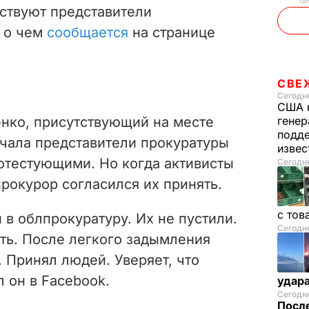
аствуют представители
, о чем
сообщается
на странице
СВЕ
Сегодня
США 
нко, присутствующий на месте
генер
подде
ачала представители прокуратуры
изве
ротестующими. Но когда активисты
Сегодня
рокурор согласился их принять.
с тов
 в облпрокуратуру. Их не пустили.
Сегодня
ть. После легкого задымления
 Принял людей. Уверяет, что
л он в Facebook.
удар
Сегодня
После