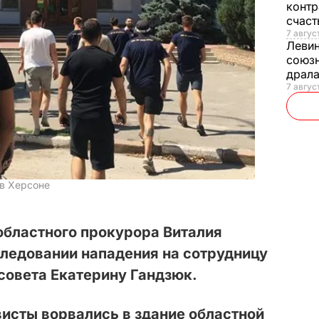
контр
счас
7 авгус
Леви
союзн
драла
7 август
в Херсоне
областного прокурора Виталия
следовании нападения на сотрудницу
совета Екатерину Гандзюк.
висты ворвались в здание областной