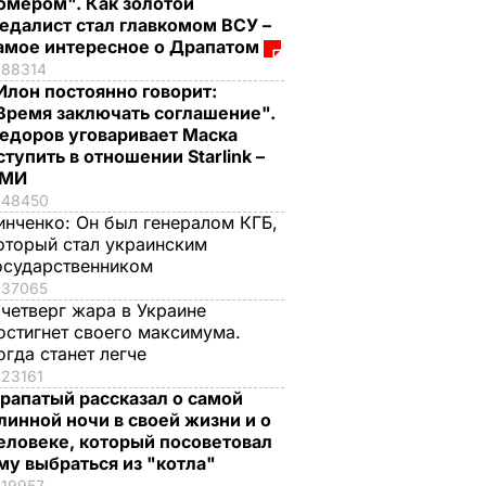
омером". Как золотой
едалист стал главкомом ВСУ –
амое интересное о Драпатом
88314
Илон постоянно говорит:
Время заключать соглашение".
едоров уговаривает Маска
ступить в отношении Starlink –
СМИ
48450
инченко:
Он был генералом КГБ,
оторый стал украинским
осударственником
37065
 четверг жара в Украине
остигнет своего максимума.
огда станет легче
23161
рапатый рассказал о самой
линной ночи в своей жизни и о
еловеке, который посоветовал
му выбраться из "котла"
19957