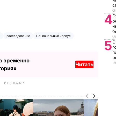
н
с
4
Г
р
н
б
и
расследование
Национальный корпус
5
С
г
п
р
а временно
Читать
ториях
РЕКЛАМА