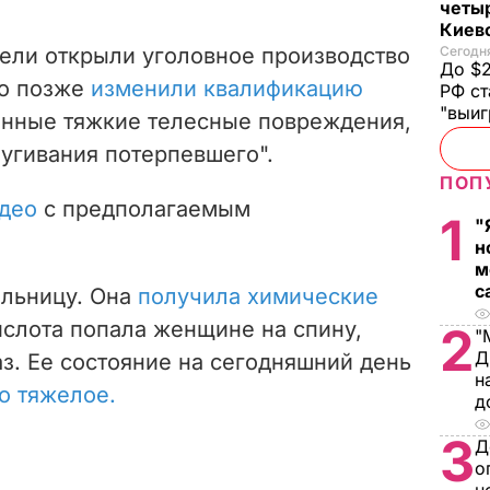
четы
Киев
ели открыли уголовное производство
Сегодня
До $2
но позже
изменили квалификацию
РФ ст
"выи
нные тяжкие телесные повреждения,
угивания потерпевшего".
ПОП
део
с предполагаемым
1
"
н
м
с
ольницу. Она
получила химические
ислота попала женщине на спину,
2
"
Д
лаз. Ее состояние на сегодняшний день
н
о тяжелое.
д
3
Д
о