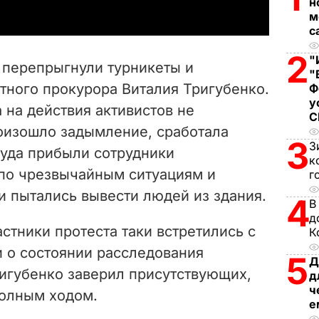
н
y
м
с
V
2
"
 перепрыгнули турникеты и
"
i
тного прокурора Виталия Тригубенко.
Ф
у
 на действия активистов не
d
роизошло задымление, сработала
3
e
З
Туда прибыли сотрудники
к
по чрезвычайным ситуациям и
г
o
и пытались вывести людей из здания.
4
В
д
астники протеста таки встретились с
К
и о состоянии расследования
5
Д
ригубенко заверил присутствующих,
д
ч
полным ходом.
е