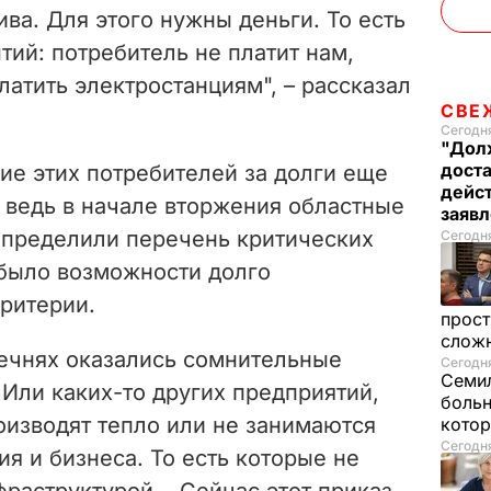
e
ва. Для этого нужны деньги. То есть
тий: потребитель не платит нам,
o
латить электростанциям", – рассказал
СВЕ
Сегодня
"Долж
дост
ие этих потребителей за долги еще
дейс
 ведь в начале вторжения областные
заяв
пределили перечень критических
Сегодня
 было возможности долго
ритерии.
прост
слож
речнях оказались сомнительные
Сегодня
Семил
 Или каких-то других предприятий,
больн
оизводят тепло или не занимаются
котор
Сегодня
я и бизнеса. То есть которые не
раструктурой... Сейчас этот приказ