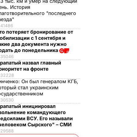
,3 тыс. км и умер на следующий
ень. История
лаготворительного "последнего
аезда"
41486
то потеряет бронирование от
обилизации с 1 сентября и
акие два документа нужно
одать до понедельника
35046
рапатый назвал главный
риоритет на фронте
32228
инченко:
Он был генералом КГБ,
оторый стал украинским
осударственником
30530
рапатый инициировал
вольнение командующего
едсилами ВСУ. Его называли
человеком Сырского" – СМИ
29588