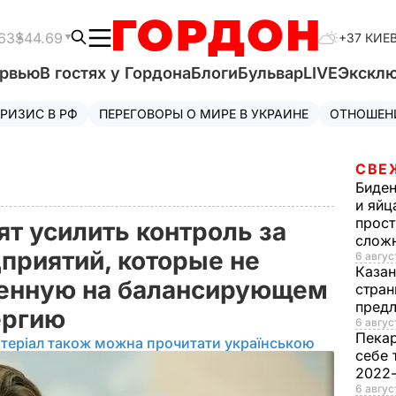
63
$44.69
+37 КИЕ
ервью
В гостях у Гордона
Блоги
Бульвар
LIVE
Экскл
РИЗИС В РФ
ПЕРЕГОВОРЫ О МИРЕ В УКРАИНЕ
ОТНОШЕН
СВЕ
Биде
и яйц
прост
ят усилить контроль за
слож
приятий, которые не
6 авгус
Каза
ленную на балансирующем
стран
предл
ергию
6 авгус
Пека
теріал також можна прочитати українською
себе 
2022
6 авгус