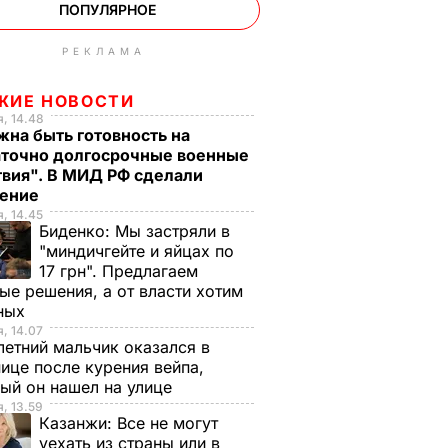
ПОПУЛЯРНОЕ
РЕКЛАМА
ЖИЕ НОВОСТИ
, 14.48
на быть готовность на
аточно долгосрочные военные
твия". В МИД РФ сделали
ление
, 14.45
Биденко:
Мы застряли в
"миндичгейте и яйцах по
17 грн". Предлагаем
ые решения, а от власти хотим
ных
, 14.07
етний мальчик оказался в
ице после курения вейпа,
ый он нашел на улице
, 13.59
Казанжи:
Все не могут
уехать из страны или в