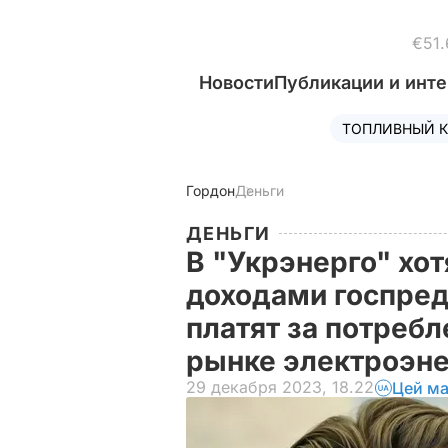
€51.
Новости
Публикации и инт
ТОПЛИВНЫЙ К
Гордон
Деньги
ДЕНЬГИ
В "Укрэнерго" хот
доходами госпред
платят за потреб
рынке электроэн
29 декабря 2023, 18.22
Цей ма