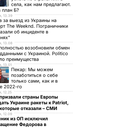
села, как нам предлагают.
 план Б?
, 13.39
а за выезд из Украины на
рт The Weeknd. Пограничники
азали об инциденте в
инях"
, 13.08
полностью возобновили обмен
дданными с Украиной. Politico
ало преимущества
, 13.01
Пекар:
Мы можем
позаботиться о себе
только сами, как и в
е 2022-го
, 12.25
призвали страны Европы
ать Украине ракеты к Patriot,
екоторые отказали – СМИ
, 12.09
чник из ОП исключил
ращение Федорова в