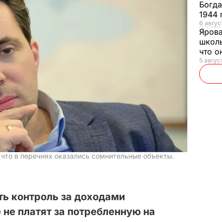
Богд
1944 
6 август
Яров
школь
что о
5 август
 что в перечнях оказались сомнительные объекты.
ть контроль за доходами
 не платят за потребленную на