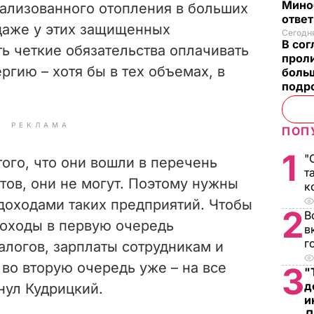
Мино
ализованного отопления в больших
отве
 даже у этих защищенных
Сегодня
В со
ь четкие обязательства оплачивать
проли
гию – хотя бы в тех объемах, в
боль
подр
РЕКЛАМА
ПОП
1
"
того, что они вошли в перечень
т
тов, они не могут. Поэтому нужны
к
доходами таких предприятий. Чтобы
2
В
 доходы в первую очередь
в
г
алогов, зарплаты сотрудникам и
 во вторую очередь уже – на все
3
"
д
нул Кудрицкий.
и