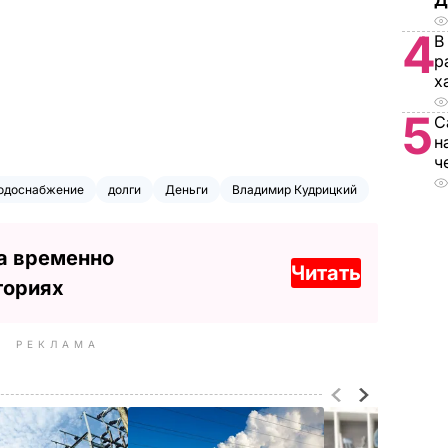
Д
4
В
р
х
5
С
н
ч
одоснабжение
долги
Деньги
Владимир Кудрицкий
а временно
Читать
ториях
РЕКЛАМА