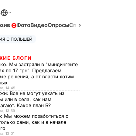
В
юзив
Фото
Видео
Опросы
Спецпроекты
Война в У
ИЯ С ПОЛЬШЕЙ
ЖИЕ БЛОГИ
нко:
Мы застряли в "миндичгейте
ах по 17 грн". Предлагаем
ые решения, а от власти хотим
ных
та, 14.45
нжи:
Все не могут уехать из
ы или в села, как нам
агают. Каков план Б?
та, 13.59
р:
Мы можем позаботиться о
только сами, как и в начале
-го
та, 13.01