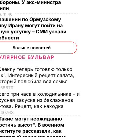
бороны. У экс-министра
тили
, 11.40
глашении по Ормузскому
ву Ирану могут пойти на
шую уступку – СМИ узнали
обности
Больше новостей
УЛЯРНОЕ БУЛЬВАР
Свеклу теперь готовлю только
ак". Интересный рецепт салата,
оторый полюбила вся семья
58679
сего три часа в холодильнике – и
кусная закуска из баклажанов
отова. Рецепт, как находка
40763
Такие могут неожиданно
остичь высот". В военном
нституте рассказали, как