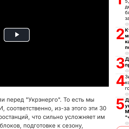
5
д
б
з
2
К
м
P
к
п
l
3
Д
п
a
4
З
y
к
г
V
5
и перед "Укрэнерго". То есть мы
Д
i
у
, соответственно, из-за этого эти 30
М
ростанций, что сильно усложняет им
d
"
блоков, подготовке к сезону,