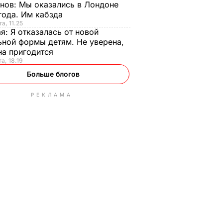
анов:
Мы оказались в Лондоне
года. Им кабзда
а, 11.25
ая:
Я отказалась от новой
ной формы детям. Не уверена,
на пригодится
а, 18.19
Больше блогов
РЕКЛАМА