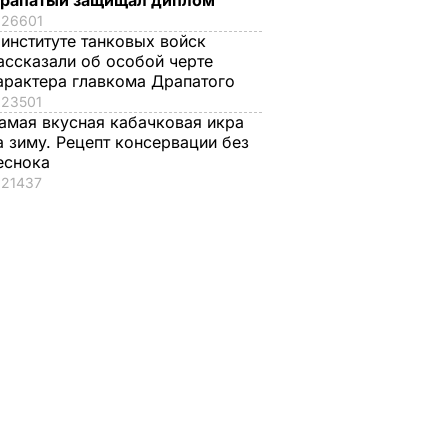
рапатый защищал диплом
26601
 институте танковых войск
ассказали об особой черте
арактера главкома Драпатого
23501
амая вкусная кабачковая икра
а зиму. Рецепт консервации без
еснока
21437