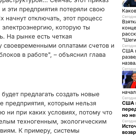
 и эти предприятия потеряли свою
Каков
Сегодня
х начнут отключать, этот процесс
Взятк
а электроэнергию, которую ты
конце
расск
ь. На рынке есть четкая
"Шег
у своевременными оплатами счетов и
Сегодня
США 
блоков в работе", – объяснил глава
разве
назв
Сегодня
начал
 будет предлагать создать новые
Сегодня
 те предприятия, которым нельзя
США 
перед
 ни при каких условиях, потому что
но н
желым техногенным, экологическим
Сегодня
Исто
виям. К примеру, системы
возв