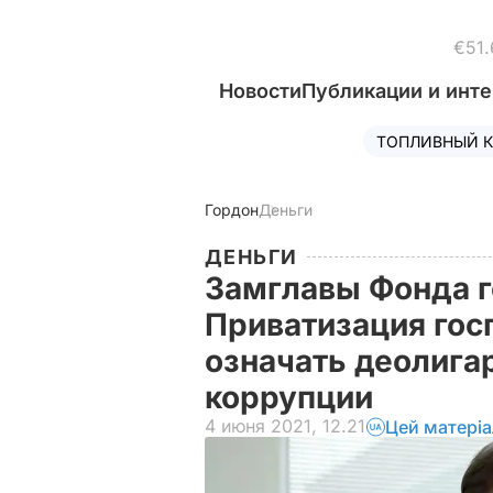
€51.
Новости
Публикации и инт
ТОПЛИВНЫЙ К
Гордон
Деньги
ДЕНЬГИ
Замглавы Фонда 
Приватизация гос
означать деолига
коррупции
4 июня 2021, 12.21
Цей матері