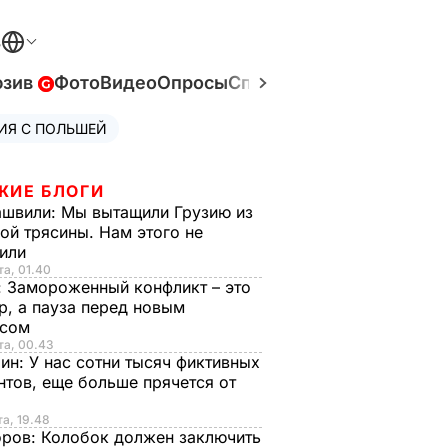
В
юзив
Фото
Видео
Опросы
Спецпроекты
Война в У
ИЯ С ПОЛЬШЕЙ
ЖИЕ БЛОГИ
ашвили:
Мы вытащили Грузию из
ой трясины. Нам этого не
тили
та, 01.40
:
Замороженный конфликт – это
р, а пауза перед новым
исом
та, 00.43
рин:
У нас сотни тысяч фиктивных
нтов, еще больше прячется от
та, 19.48
оров:
Колобок должен заключить