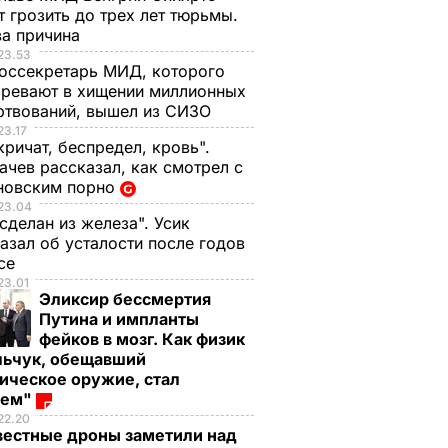
 грозить до трех лет тюрьмы.
ва причина
23.53
оссекретарь МИД, которого
ревают в хищении миллионных
ртвований, вышел из СИЗО
23.17
кричат, беспредел, кровь".
чев рассказал, как смотрел с
новским порно
23.04
 сделан из железа". Усик
азал об усталости после годов
ксе
23.01
Эликсир бессмертия
Путина и импланты
фейков в мозг. Как физик
льчук, обещавший
ическое оружие, стал
оем"
22.20
вестные дроны заметили над