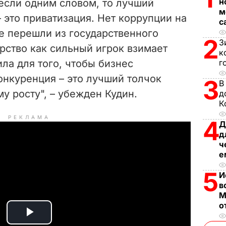
н
 если одним словом, то лучший
м
 это приватизация. Нет коррупции на
с
е перешли из государственного
2
З
арство как сильный игрок взимает
к
ила для того, чтобы бизнес
г
онкуренция – это лучший толчок
3
В
у росту", – убежден Кудин.
д
К
РЕКЛАМА
4
Д
д
ч
е
5
И
в
М
о
P