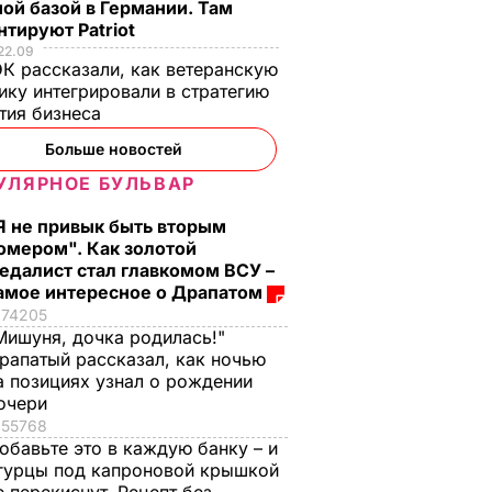
ой базой в Германии. Там
тируют Patriot
22.09
К рассказали, как ветеранскую
ику интегрировали в стратегию
тия бизнеса
Больше новостей
УЛЯРНОЕ БУЛЬВАР
Я не привык быть вторым
омером". Как золотой
едалист стал главкомом ВСУ –
амое интересное о Драпатом
74205
Мишуня, дочка родилась!"
рапатый рассказал, как ночью
а позициях узнал о рождении
очери
55768
обавьте это в каждую банку – и
гурцы под капроновой крышкой