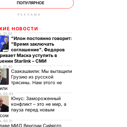
ПОПУЛЯРНОЕ
РЕКЛАМА
ЖИЕ НОВОСТИ
, 01.53
"Илон постоянно говорит:
"Время заключать
соглашение". Федоров
ривает Маска уступить в
ении Starlink – СМИ
, 01.40
Саакашвили:
Мы вытащили
Грузию из русской
трясины. Нам этого не
тили
я, 00.43
Юнус:
Замороженный
конфликт – это не мир, а
пауза перед новым
исом
, 00.31
лаве МИД Венгрии Сийярто