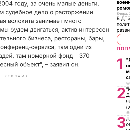
военн
2004 году, за очень малые деньги.
ремон
м судебное дело о расторжении
Вчера, 
В ДТЭ
ная волокита занимает много
полит
мы будем двигаться, актив интересен
разви
ательного бизнеса, рестораны, бары,
 конференц-сервиса, там одни из
ПОП
дей, там номерной фонд – 370
1
"
есный объект", – заявил он.
н
м
РЕКЛАМА
с
2
"
Д
н
д
3
Д
о