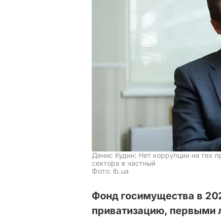
Денис Кудин: Нет коррупции на тех 
сектора в частный
Фото: lb.ua
Фонд госимущества в 20
приватизацию, первыми л