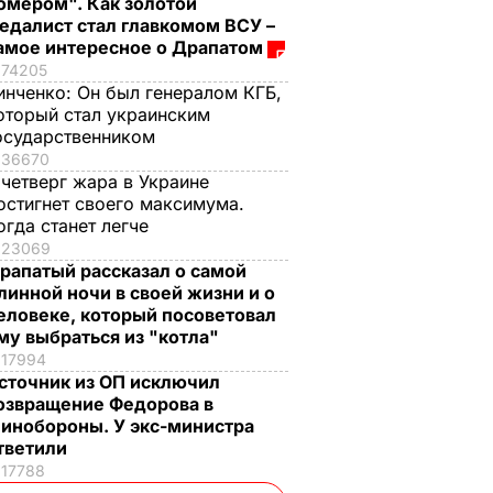
омером". Как золотой
едалист стал главкомом ВСУ –
амое интересное о Драпатом
74205
инченко:
Он был генералом КГБ,
оторый стал украинским
осударственником
36670
 четверг жара в Украине
остигнет своего максимума.
огда станет легче
23069
рапатый рассказал о самой
линной ночи в своей жизни и о
еловеке, который посоветовал
му выбраться из "котла"
17994
сточник из ОП исключил
озвращение Федорова в
инобороны. У экс-министра
тветили
17788