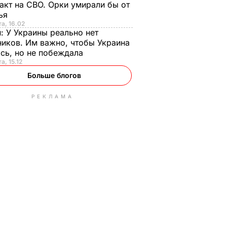
акт на СВО. Орки умирали бы от
тья
та, 16.02
н:
У Украины реально нет
иков. Им важно, чтобы Украина
сь, но не побеждала
а, 15.12
Больше блогов
РЕКЛАМА