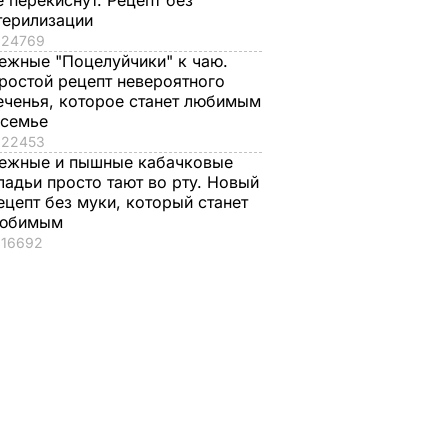
е перекиснут. Рецепт без
терилизации
24769
ежные "Поцелуйчики" к чаю.
ростой рецепт невероятного
еченья, которое станет любимым
 семье
22453
ежные и пышные кабачковые
ладьи просто тают во рту. Новый
ецепт без муки, который станет
юбимым
16692