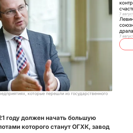
контр
счас
7 авгус
Леви
союзн
драла
7 август
предприятиях, которые перешли из государственного
21 году должен начать большую
отами которого станут ОГХК, завод