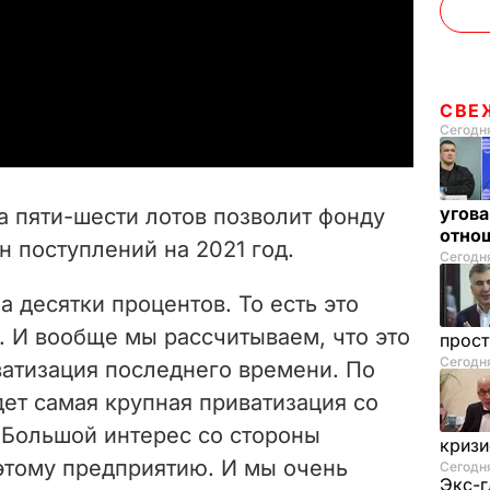
l
a
СВЕ
Сегодня
y
V
угова
а пяти-шести лотов позволит фонду
i
отнош
 поступлений на 2021 год.
Сегодня
d
а десятки процентов. То есть это
e
. И вообще мы рассчитываем, что это
прос
Сегодн
ватизация последнего времени. По
o
дет самая крупная приватизация со
 Большой интерес со стороны
криз
 этому предприятию. И мы очень
Сегодня
Экс-г