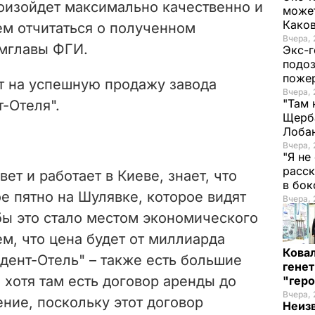
роизойдет максимально качественно и
может
Како
м отчитаться о полученном
Вчера, 
амглавы ФГИ.
Экс-г
подоз
поже
т на успешную продажу завода
Вчера, 
"Там 
-Отеля".
Щерба
Лоба
Вчера, 
"Я не
расск
вет и работает в Киеве, знает, что
в бо
ое пятно на Шулявке, которое видят
Вчера, 
бы это стало местом экономического
м, что цена будет от миллиарда
Кова
идент-Отель" – также есть большие
генет
 хотя там есть договор аренды до
"гер
Вчера, 
ение, поскольку этот договор
Неиз