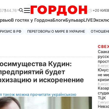
67
$44.76
+20 КИЕ
ервью
В гостях у Гордона
Блоги
Бульвар
LIVE
Экскл
РИЗИС В РФ
ПЕРЕГОВОРЫ О МИРЕ В УКРАИНЕ
ОТНОШЕН
СВЕ
Саак
русск
прос
госимущества Кудин:
8 авгус
Юнус
предприятий будет
не ми
рхизацию и искоренение
криз
8 авгус
Каза
студе
ал також можна прочитати українською
ТЦК
7 авгус
Невз