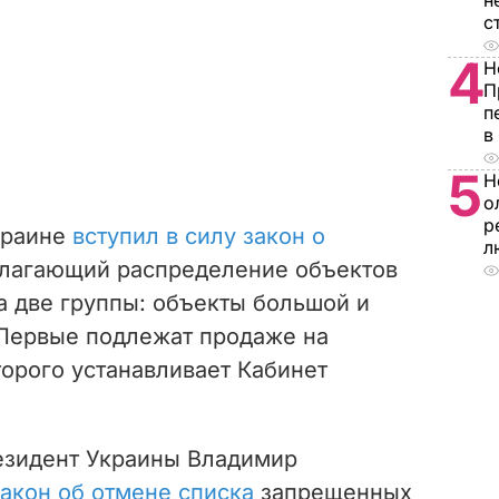
н
с
4
Н
П
п
в
5
Н
о
р
Украине
вступил в силу закон о
л
олагающий распределение объектов
а две группы: объекты большой и
 Первые подлежат продаже на
торого устанавливает Кабинет
резидент Украины Владимир
акон об отмене списка
запрещенных