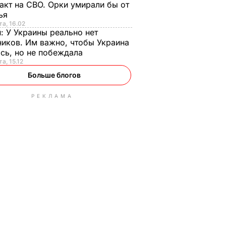
акт на СВО. Орки умирали бы от
тья
та, 16.02
н:
У Украины реально нет
иков. Им важно, чтобы Украина
сь, но не побеждала
а, 15.12
Больше блогов
РЕКЛАМА