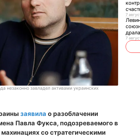
контр
счас
7 авгус
Леви
союзн
драла
7 август
ода незаконно завладел активами украинских
краины
заявила
о разоблачении
мена Павла Фукса, подозреваемого в
махинациях со стратегическими