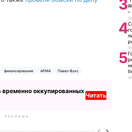
3
"
Я
–
4
С
г
п
р
5
Г
р
н
б
финансирование
АРМА
Павел Фукс
а временно оккупированных
Читать
РЕКЛАМА