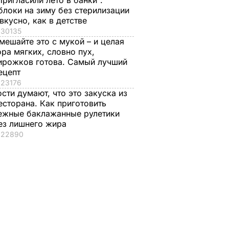
Пригласили лето в банки".
блоки на зиму без стерилизации
 вкусно, как в детстве
30135
мешайте это с мукой – и целая
ора мягких, словно пух,
ирожков готова. Самый лучший
ецепт
23176
ости думают, что это закуска из
есторана. Как приготовить
ежные баклажанные рулетики
ез лишнего жира
22890