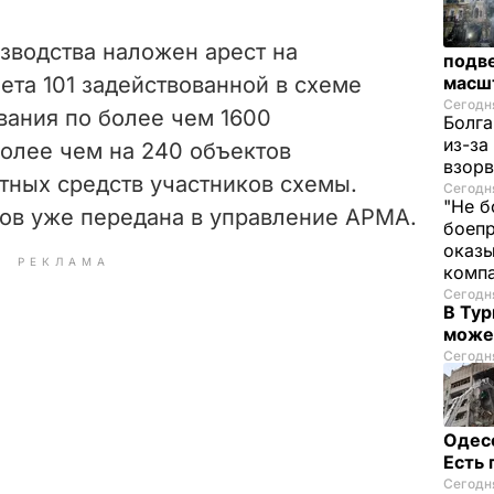
зводства наложен арест на
подве
ета 101 задействованной в схеме
масш
Сегодня
вания по более чем 1600
Болга
из-за
олее чем на 240 объектов
взорв
тных средств участников схемы.
Сегодня
"Не б
вов уже передана в управление АРМА.
боепр
оказы
РЕКЛАМА
комп
Сегодня
В Тур
може
Сегодня
Одес
Есть
Сегодня