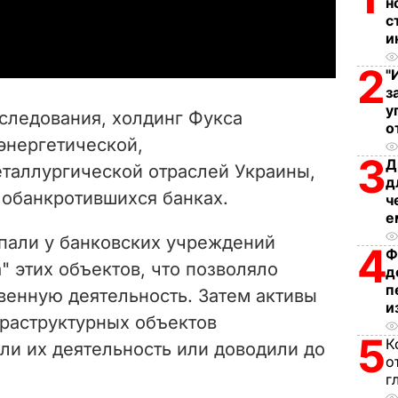
н
a
с
и
y
2
"
V
з
у
следования, холдинг Фукса
о
i
энергетической,
3
Д
таллургической отраслей Украины,
d
д
 обанкротившихся банках.
ч
e
е
пали у банковских учреждений
4
o
Ф
" этих объектов, что позволяло
д
п
венную деятельность. Затем активы
и
фраструктурных объектов
5
К
ли их деятельность или доводили до
о
г