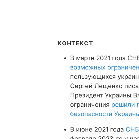
КОНТЕКСТ
В марте 2021 года С
возможных ограничен
пользующихся украин
Сергей Лещенко писал
Президент Украины Вл
ограничения
решили 
безопасности Украин
В июне 2021 года
СНБ
феврале 2023-го у не