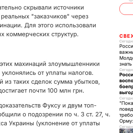
ательно скрывали источники
 реальных "заказчиков" через
нации. Для этого использовали
х коммерческих структур.
СВЕ
Сегодня
Росси
важны
Молдо
е этих махинаций злоумышленники
знат
Сегодня
уклонялись от уплаты налогов.
Росси
восп
й из таких сделок сумма убытков,
боепр
достигает почти 100 млн грн.
выго
Сегодня
"Пока
оказательств Фуксу и двум топ-
повед
щили о подозрении по ч. 3 ст. 27, ч.
требо
Орму
екса Украины (уклонение от уплаты
Сегодня