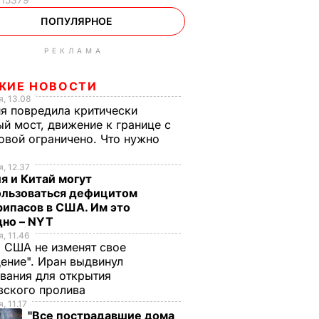
ПОПУЛЯРНОЕ
РЕКЛАМА
ЖИЕ НОВОСТИ
, 13.08
я повредила критически
й мост, движение к границе с
вой ограничено. Что нужно
ь
, 12.37
я и Китай могут
ользоваться дефицитом
ипасов в США. Им это
дно – NYT
, 11.46
 США не изменят свое
ение". Иран выдвинул
вания для открытия
зского пролива
, 11.17
"Все пострадавшие дома