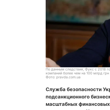
По данным следствия, Фукс с 2018 г
компаний более чем на 100 млрд грн
Фото: pravda.com.ua
Служба безопасности У
подсанкционного бизнес
масштабных финансовых 