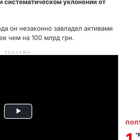
и систематическом уклонении от
года он незаконно завладел активами
е чем на 100 млрд грн.
РЕКЛАМА
P
ПОП
l
1
"