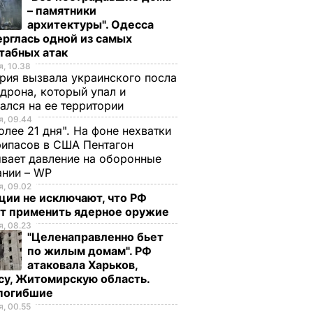
– памятники
архитектуры". Одесса
рглась одной из самых
табных атак
, 10.38
рия вызвала украинского посла
 дрона, который упал и
ался на ее территории
, 09.44
олее 21 дня". На фоне нехватки
ипасов в США Пентагон
вает давление на оборонные
ании – WP
, 09.02
ции не исключают, что РФ
т применить ядерное оружие
, 08.23
"Целенаправленно бьет
по жилым домам". РФ
атаковала Харьков,
су, Житомирскую область.
 погибшие
, 00.55