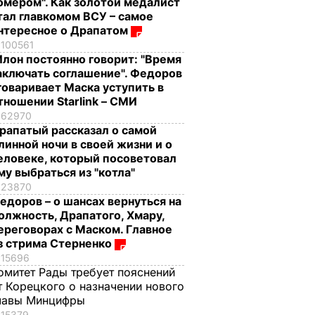
омером". Как золотой медалист
тал главкомом ВСУ – самое
нтересное о Драпатом
100561
Илон постоянно говорит: "Время
аключать соглашение". Федоров
говаривает Маска уступить в
тношении Starlink – СМИ
62970
рапатый рассказал о самой
линной ночи в своей жизни и о
еловеке, который посоветовал
му выбраться из "котла"
23870
едоров – о шансах вернуться на
олжность, Драпатого, Хмару,
ереговорах с Маском. Главное
з стрима Стерненко
15696
омитет Рады требует пояснений
т Корецкого о назначении нового
лавы Минцифры
15379