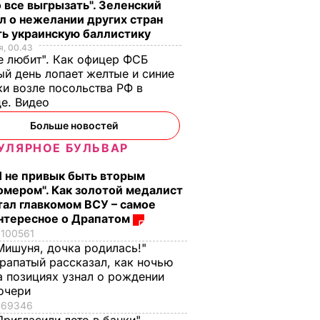
 все выгрызать". Зеленский
л о нежелании других стран
ть украинскую баллистику
, 00.43
е любит". Как офицер ФСБ
й день лопает желтые и синие
и возле посольства РФ в
де. Видео
Больше новостей
УЛЯРНОЕ БУЛЬВАР
Я не привык быть вторым
омером". Как золотой медалист
тал главкомом ВСУ – самое
нтересное о Драпатом
100561
Мишуня, дочка родилась!"
рапатый рассказал, как ночью
а позициях узнал о рождении
очери
69346