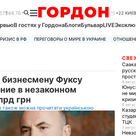
67
$44.76
+22 КИЕ
ервью
В гостях у Гордона
Блоги
Бульвар
LIVE
Эксклю
РИЗИС В РФ
ПЕРЕГОВОРЫ О МИРЕ В УКРАИНЕ
ОТНОШЕН
СВЕ
Саак
русск
прос
 бизнесмену Фуксу
8 авгус
Юнус
ние в незаконном
не ми
лрд грн
криз
8 авгус
л також можна прочитати українською
Каза
студе
ТЦК
7 авгус
Невз