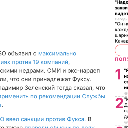
"Надо
заяви
виде
Сегодня
"Он н
кажды
шарик
Кана
НБО объявил о
максимально
ПОП
иях против 19 компаний
,
1
скими недрами. СМИ и экс-нардеп
"
н
и, что они принадлежат Фуксу.
с
адимир Зеленский тогда сказал, что
и
применить по рекомендации Службы
2
"
ы
.
Д
н
д
О ввел санкции против Фукса.
В
го также
провели обыски по делу