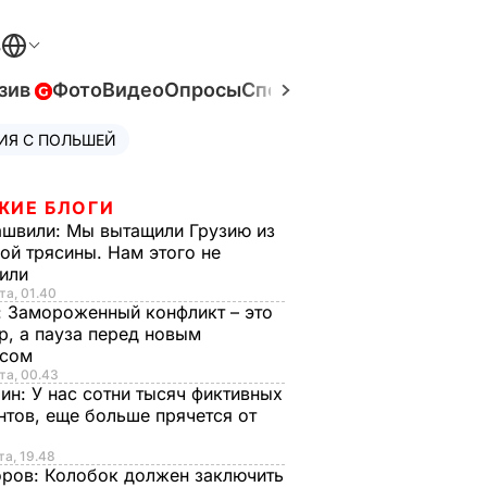
В
зив
Фото
Видео
Опросы
Спецпроекты
Война в Ук
ИЯ С ПОЛЬШЕЙ
ЖИЕ БЛОГИ
ашвили:
Мы вытащили Грузию из
ой трясины. Нам этого не
тили
та, 01.40
:
Замороженный конфликт – это
р, а пауза перед новым
исом
та, 00.43
рин:
У нас сотни тысяч фиктивных
нтов, еще больше прячется от
та, 19.48
оров:
Колобок должен заключить