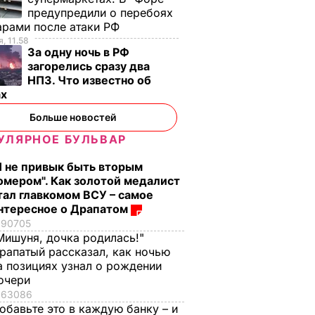
предупредили о перебоях
арами после атаки РФ
, 11.58
За одну ночь в РФ
загорелись сразу два
НПЗ. Что известно об
ах
Больше новостей
УЛЯРНОЕ БУЛЬВАР
Я не привык быть вторым
омером". Как золотой медалист
тал главкомом ВСУ – самое
нтересное о Драпатом
90705
Мишуня, дочка родилась!"
рапатый рассказал, как ночью
а позициях узнал о рождении
очери
63086
обавьте это в каждую банку – и