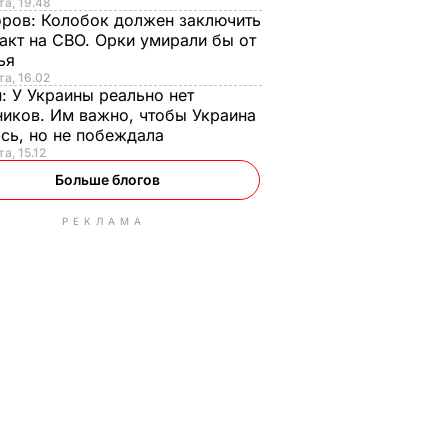
та, 19.48
оров:
Колобок должен заключить
акт на СВО. Орки умирали бы от
тья
та, 16.02
н:
У Украины реально нет
иков. Им важно, чтобы Украина
сь, но не побеждала
а, 15.12
Больше блогов
РЕКЛАМА