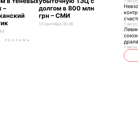
ом в теневых
убыточную ТЭЦ с
7 авгус
Невз
 –
долгом в 800 млн
контр
канский
грн – СМИ
счас
тик
7 авгус
13 сентября, 20.26
Леви
.43
союзн
РЕКЛАМА
драла
7 август