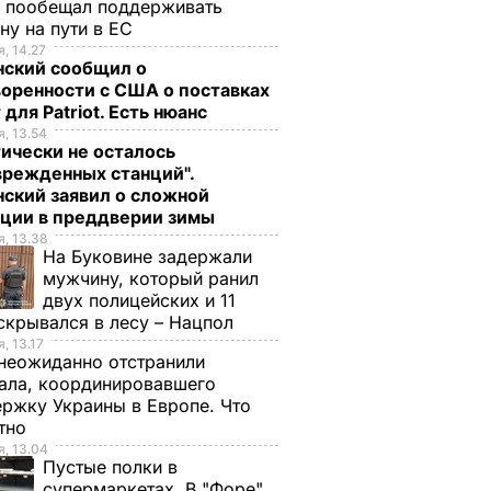
ч пообещал поддерживать
ну на пути в ЕС
, 14.27
нский сообщил о
оренности с США о поставках
 для Patriot. Есть нюанс
, 13.54
ически не осталось
врежденных станций".
ский заявил о сложной
ации в преддверии зимы
, 13.38
На Буковине задержали
мужчину, который ранил
двух полицейских и 11
скрывался в лесу – Нацпол
, 13.17
неожиданно отстранили
ала, координировавшего
ржку Украины в Европе. Что
стно
, 13.04
Пустые полки в
супермаркетах. В "Форе"