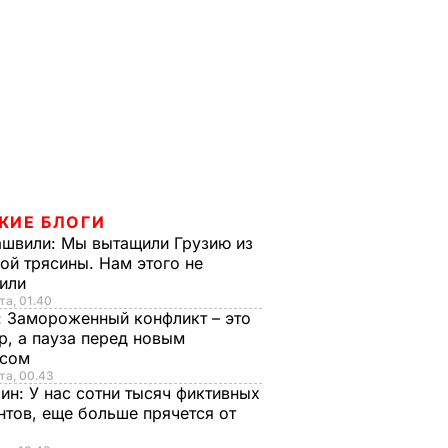
ЖИЕ БЛОГИ
ашвили:
Мы вытащили Грузию из
ой трясины. Нам этого не
тили
та, 01.40
:
Замороженный конфликт – это
р, а пауза перед новым
исом
та, 00.43
рин:
У нас сотни тысяч фиктивных
нтов, еще больше прячется от