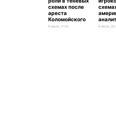
роли в теневых
игрок
схемах после
схемах
ареста
амери
Коломойского
анали
9 июля, 11.02
8 июля, 20