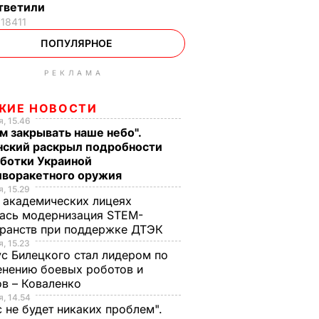
тветили
18411
ПОПУЛЯРНОЕ
РЕКЛАМА
ЖИЕ НОВОСТИ
, 15.46
м закрывать наше небо".
нский раскрыл подробности
аботки Украиной
иворакетного оружия
, 15.29
 академических лицеях
ась модернизация STEM-
ранств при поддержке ДТЭК​
, 15.23
с Билецкого стал лидером по
нению боевых роботов и
в – Коваленко
, 14.54
с не будет никаких проблем".