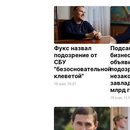
Фукс назвал
Подса
подозрение от
бизне
СБУ
объяв
"безосновательной
подоз
клеветой"
незак
завла
16 мая, 19.01
млрд 
16 мая, 11.