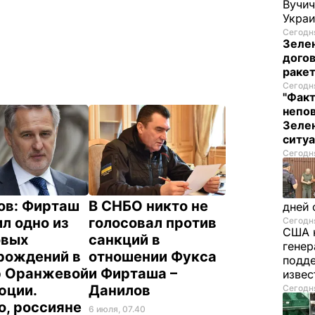
Вучи
Украи
Сегодня
Зеле
догов
ракет
Сегодня
"Факт
непо
Зелен
ситу
Сегодня
ов: Фирташ
В СНБО никто не
дней 
л одно из
голосовал против
Сегодня
США 
овых
санкций в
генер
рождений в
отношении Фукса
подде
р Оранжевой
и Фирташа –
изве
юции.
Данилов
Сегодня
о, россияне
6 июля, 07.40