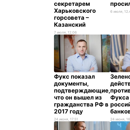
секретарем
проси
Харьковского
6 июля, 12.
горсовета –
Казанский
7 июля, 12.06
Фукс показал
Зеленс
документы,
дейст
подтверждающие,
проти
что он вышел из
Фукса 
гражданства РФ в
росси
2017 году
банко
24 июня, 17.51
24 июня, 1