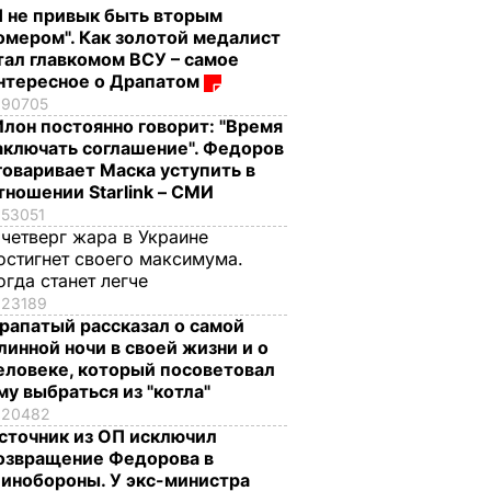
Я не привык быть вторым
омером". Как золотой медалист
тал главкомом ВСУ – самое
нтересное о Драпатом
90705
Илон постоянно говорит: "Время
аключать соглашение". Федоров
говаривает Маска уступить в
тношении Starlink – СМИ
53051
 четверг жара в Украине
остигнет своего максимума.
огда станет легче
23189
рапатый рассказал о самой
линной ночи в своей жизни и о
еловеке, который посоветовал
му выбраться из "котла"
20482
сточник из ОП исключил
озвращение Федорова в
инобороны. У экс-министра