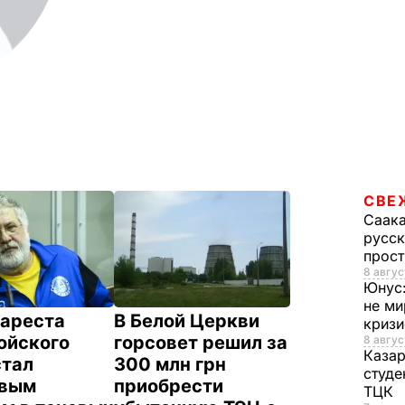
СВЕ
Саак
русск
прос
8 авгус
Юнус
не ми
 ареста
В Белой Церкви
криз
ойского
горсовет решил за
8 авгус
Каза
стал
300 млн грн
студе
вым
приобрести
ТЦК