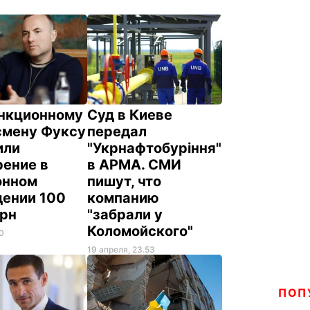
нкционному
Суд в Киеве
смену Фуксу
передал
или
"Укрнафтобуріння"
рение в
в АРМА. СМИ
онном
пишут, что
дении 100
компанию
грн
"забрали у
Коломойского"
10
19 апреля, 23.53
ПОП