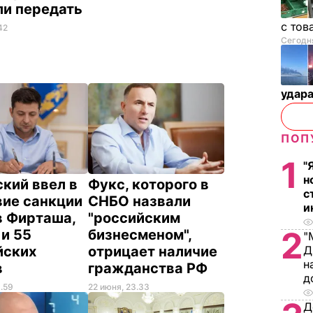
ли передать
с тов
42
Сегодня
удар
ПОП
1
"
н
кий ввел в
Фукс, которого в
с
вие санкции
СНБО назвали
и
в Фирташа,
"российским
2
и 55
бизнесменом",
"
йских
отрицает наличие
Д
н
в
гражданства РФ
д
6.59
22 июня, 23.33
Д