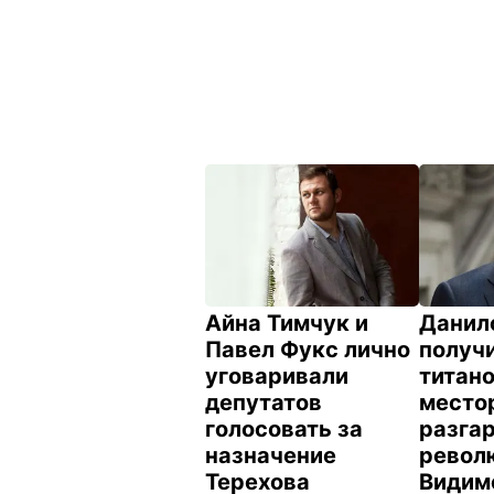
Айна Тимчук и
Данил
Павел Фукс лично
получи
уговаривали
титан
депутатов
место
голосовать за
разга
назначение
револ
Терехова
Видим