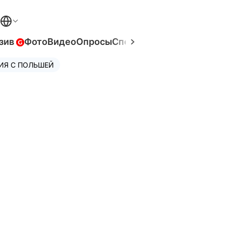
зив
Фото
Видео
Опросы
Спецпроекты
Война в Ук
ИЯ С ПОЛЬШЕЙ