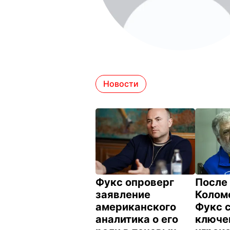
Новости
Фукс опроверг
После
заявление
Колом
американского
Фукс 
аналитика о его
ключе