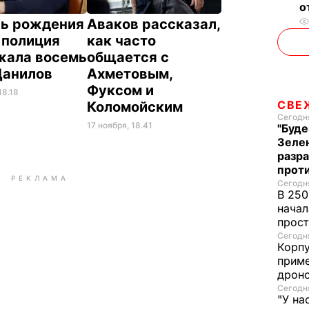
о
нь рождения
Аваков рассказал,
 полиция
как часто
жала восемь
общается с
 Данилов
Ахметовым,
Фуксом и
18.18
СВЕ
Коломойским
Сегодня
17 ноября, 18.41
"Буде
Зеле
разр
прот
РЕКЛАМА
Сегодня
В 250
начал
прост
Сегодня
Корпу
приме
дроно
Сегодня
"У на