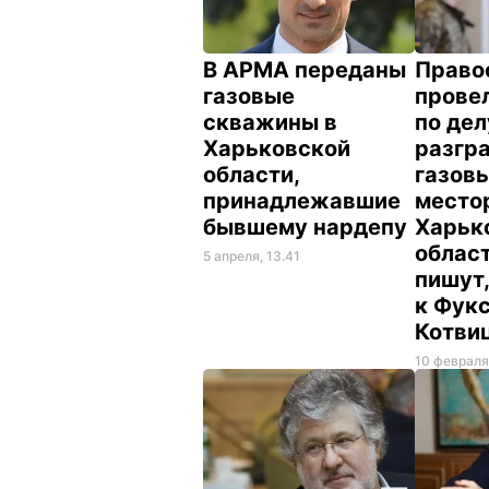
В АРМА переданы
Право
газовые
прове
скважины в
по дел
Харьковской
разгр
области,
газов
принадлежавшие
место
бывшему нардепу
Харьк
облас
5 апреля, 13.41
пишут,
к Фукс
Котви
10 февраля