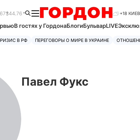
.67
$44.76
+18 КИЕВ
ервью
В гостях у Гордона
Блоги
Бульвар
LIVE
Эксклю
РИЗИС В РФ
ПЕРЕГОВОРЫ О МИРЕ В УКРАИНЕ
ОТНОШЕН
Павел Фукс