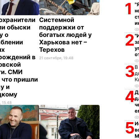
1
"
н
с
охранители
Системной
и
ли обыски
поддержки от
2
у о
богатых людей у
"
аблении
Харькова нет –
з
у
ых
Терехов
о
рождений в
21 сентября, 19.48
овской
3
В
ти. СМИ
д
 что пришли
К
у и
4
Д
цкому
д
, 15.48
ч
е
5
И
в
М