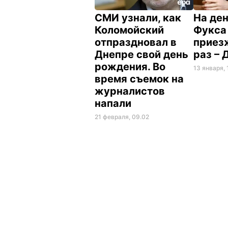
СМИ узнали, как
На де
Коломойский
Фукса
отпраздновал в
приез
Днепре свой день
раз –
рождения. Во
13 января, 
время съемок на
журналистов
напали
21 февраля, 09.02