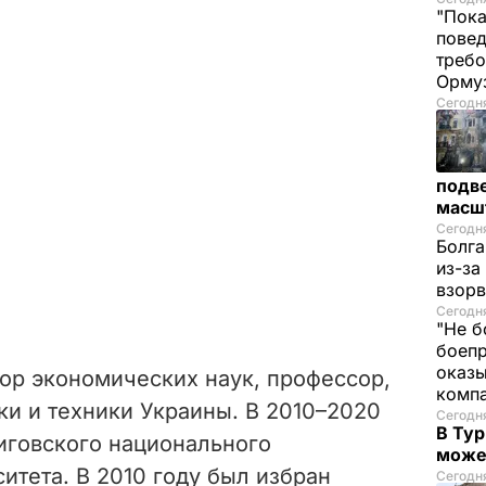
"Пока
повед
требо
Орму
Сегодня
подве
масш
Сегодня
Болга
из-за
взорв
Сегодн
"Не б
боепр
оказы
ор экономических наук, профессор,
комп
ки и техники Украины. В 2010–2020
Сегодня
В Тур
иговского национального
може
итета. В 2010 году был избран
Сегодня