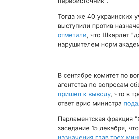
первоисточник".
Тогда же 40 украинских у
выступили против назнач
отметили
, что Шкарлет "
нарушителем норм акаде
В сентябре комитет по в
агентства по вопросам об
пришел к выводу
, что в т
ответ врио министра
пода
Парламентская фракция "
заседание 15 декабря, чт
назначения глав трех мин