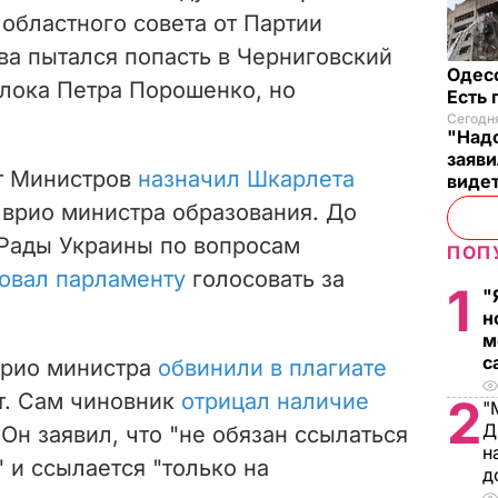
областного совета от Партии
ова пытался попасть в Черниговский
Одес
 Блока Петра Порошенко, но
Есть
Сегодня
"Надо
заяви
т Министров
назначил
Шкарлета
виде
 врио министра образования. До
Рады Украины по вопросам
ПОП
овал парламенту
голосовать за
1
"
н
м
с
врио министра
обвинили в плагиате
т.
Сам чиновник
отрицал наличие
2
"
Д
 Он заявил, что "не обязан ссылаться
н
" и ссылается "только на
д