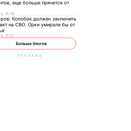
нтов, еще больше прячется от
та, 19.48
оров:
Колобок должен заключить
акт на СВО. Орки умирали бы от
тья
та, 16.02
Больше блогов
РЕКЛАМА