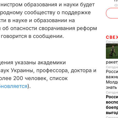
нистром образования и науки будет
ародному сообществу о поддержке
ти в науке и образовании на
и об опасности сворачивания реформ
– говорится в сообщении.
СВЕ
Сегодня
ения указаны академики
ракет
Сегодня
наук Украины,
профессора,
доктора и
Росси
важны
более 200 человек, список
Молдо
бновляется
).
знат
Сегодня
Росси
восп
боепр
выго
Сегодня