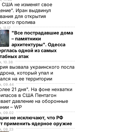
 США не изменят свое
ение". Иран выдвинул
вания для открытия
зского пролива
, 11.17
"Все пострадавшие дома
– памятники
архитектуры". Одесса
рглась одной из самых
табных атак
, 10.38
рия вызвала украинского посла
 дрона, который упал и
ался на ее территории
я, 09.44
олее 21 дня". На фоне нехватки
ипасов в США Пентагон
вает давление на оборонные
ании – WP
, 09.02
ции не исключают, что РФ
т применить ядерное оружие
, 08.23