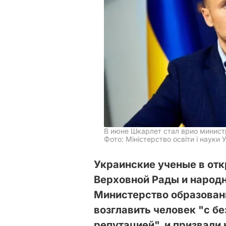
В июне Шкарлет стал врио минист
Фото: Міністерство освіти і науки 
Украинские ученые в от
Верховной Рады и народн
Министерство образован
возглавить человек "с б
репутацией", и призвали