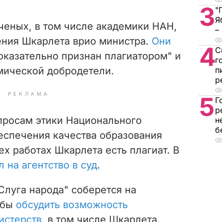
3
"
Я
ченых, в том числе академики НАН,
–
ения Шкарлета врио министра.
Они
4
С
доказательно признан плагиатором" и
г
мической добродетели.
п
р
РЕКЛАМА
5
Г
р
опросам этики Национального
н
б
еспечения качества образования
рех работах Шкарлета есть плагиат. В
л на агентство в суд
.
Слуга народа" соберется на
обы
обсудить возможность
истерств
, в том числе Шкарлета.