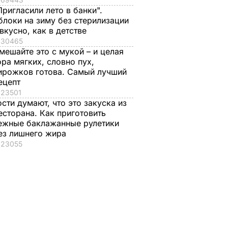
Пригласили лето в банки".
блоки на зиму без стерилизации
 вкусно, как в детстве
30465
мешайте это с мукой – и целая
ора мягких, словно пух,
ирожков готова. Самый лучший
ецепт
23501
ости думают, что это закуска из
есторана. Как приготовить
ежные баклажанные рулетики
ез лишнего жира
23055