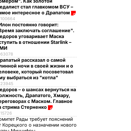
омером". Как золотой
едалист стал главкомом ВСУ –
амое интересное о Драпатом
100664
Илон постоянно говорит:
Время заключать соглашение".
едоров уговаривает Маска
ступить в отношении Starlink –
СМИ
63078
рапатый рассказал о самой
линной ночи в своей жизни и о
еловеке, который посоветовал
му выбраться из "котла"
23945
едоров – о шансах вернуться на
олжность, Драпатого, Хмару,
ереговорах с Маском. Главное
з стрима Стерненко
15726
омитет Рады требует пояснений
т Корецкого о назначении нового
лавы Минцифры