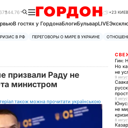
67
$44.76
+23 КИЕ
ервью
В гостях у Гордона
Блоги
Бульвар
LIVE
Экскл
РИЗИС В РФ
ПЕРЕГОВОРЫ О МИРЕ В УКРАИНЕ
ОТНОШЕН
СВЕ
Гин:
Н
Но ка
не у
е призвали Раду не
9 авгус
Саак
ета министром
русск
прос
8 авгус
теріал також можна прочитати українською
Юнус
не ми
криз
8 авгус
Каза