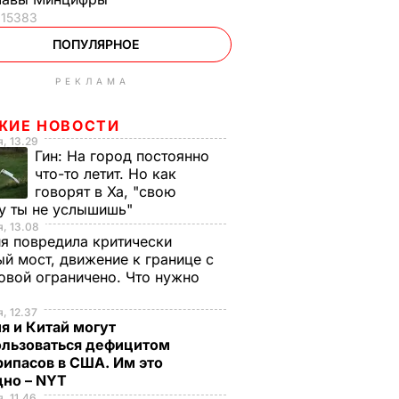
15383
ПОПУЛЯРНОЕ
РЕКЛАМА
ЖИЕ НОВОСТИ
, 13.29
Гин:
На город постоянно
что-то летит. Но как
говорят в Ха, "свою
у ты не услышишь"
, 13.08
я повредила критически
й мост, движение к границе с
вой ограничено. Что нужно
ь
, 12.37
я и Китай могут
ользоваться дефицитом
ипасов в США. Им это
дно – NYT
, 11.46