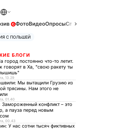
В
юзив
Фото
Видео
Опросы
Спецпроекты
Война в У
ИЯ С ПОЛЬШЕЙ
ЖИЕ БЛОГИ
а город постоянно что-то летит.
к говорят в Ха, "свою ракету ты
слышишь"
та, 13.29
ашвили:
Мы вытащили Грузию из
ой трясины. Нам этого не
тили
та, 01.40
:
Замороженный конфликт – это
р, а пауза перед новым
исом
та, 00.43
рин:
У нас сотни тысяч фиктивных