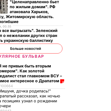
"Целенаправленно бьет
по жилым домам". РФ
атаковала Харьков,
су, Житомирскую область.
 погибшие
, 00.55
 все выгрызать". Зеленский
л о нежелании других стран
ть украинскую баллистику
Больше новостей
УЛЯРНОЕ БУЛЬВАР
Я не привык быть вторым
омером". Как золотой
едалист стал главкомом ВСУ –
амое интересное о Драпатом
100664
Мишуня, дочка родилась!"
рапатый рассказал, как ночью
а позициях узнал о рождении
очери
69443