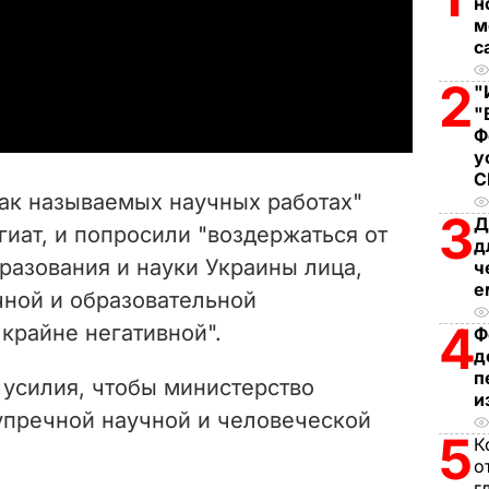
н
l
м
с
a
2
"
"
y
Ф
у
V
так называемых научных работах"
3
i
Д
гиат, и попросили
"воздержаться от
д
разования и науки Украины лица,
ч
d
е
чной и образовательной
e
4
крайне негативной".
Ф
д
o
п
 усилия,
чтобы министерство
и
зупречной научной и человеческой
5
К
о
г