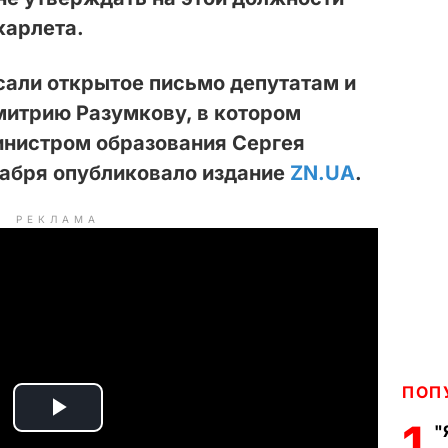
карлета.
сали открытое письмо депутатам и
митрию Разумкову, в котором
инистром образования Сергея
кабря опубликовало издание
ZN.UA
.
РЕКЛАМА
ПОП
P
1
"