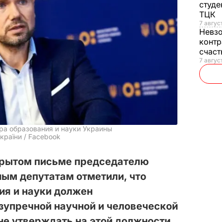
студе
ТЦК
7 авгус
Невз
контр
счас
7 авгус
ра образования и науки Украины
України / Facebook
крытом письме председателю
ым депутатам отметили, что
ия и науки должен
езупречной научной и человеческой
 не утверждать на этой должности