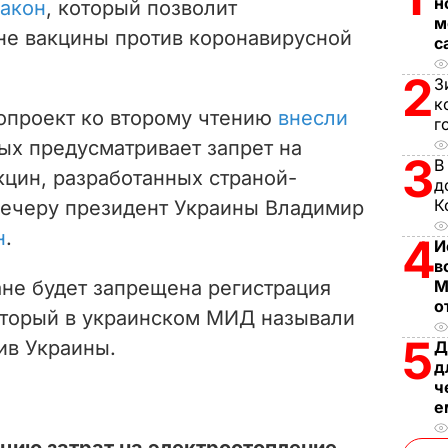
н
закон
, который
позволит
м
i
ине вакцины против коронавирусной
с
d
2
З
к
e
опроект ко второму чтению
внесли
г
рых предусматривает запрет на
o
3
В
кцин, разработанных страной-
д
К
 вечеру президент Украины Владимир
н
.
4
И
в
ране будет запрещена регистрация
М
о
который в украинском МИД называли
5
ив Украины.
Д
д
ч
е
ацию затрат на электроотопление