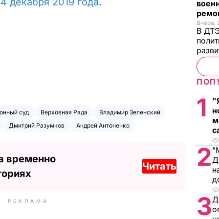
14 декабря 2019 года
.
военн
ремон
Вчера, 
В ДТЭ
полит
разви
ПОП
1
"
н
онный суд
Верховная Рада
Владимир Зеленский
м
Дмитрий Разумков
Андрей Антоненко
с
2
"
а временно
Д
Читать
н
ториях
д
3
Д
РЕКЛАМА
о