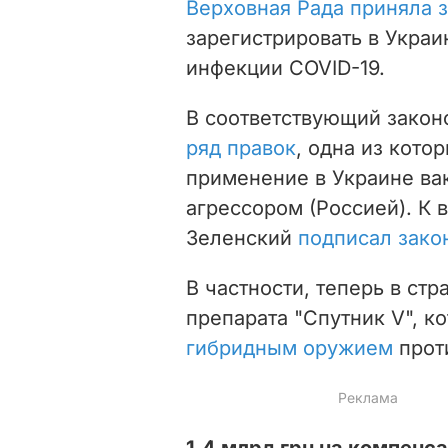
Верховная Рада приняла 
зарегистрировать в Укра
инфекции COVID-19.
В соответствующий закон
ряд правок
, одна из кото
применение в Украине ва
агрессором (Россией). К
Зеленский
подписал зако
В частности, теперь в ст
препарата "Спутник V", 
гибридным оружием
прот
1,4 млрд грн на компенс