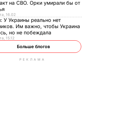
акт на СВО. Орки умирали бы от
тья
та, 16.02
н:
У Украины реально нет
иков. Им важно, чтобы Украина
сь, но не побеждала
а, 15.12
Больше блогов
РЕКЛАМА