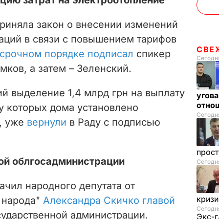
приняла закон о внесении изменений
аций в связи с повышением тарифов
СВЕ
 срочном порядке подписал
спикер
Сегодня
ков, а затем – Зеленский.
й выделение 1,4 млрд грн на выплату
угова
отнош
у которых дома установлено
Сегодня
, уже
вернули
в Раду с подписью
прос
вой облгосадминистрации
Сегодня
ачил народного депутата от
криз
 народа"
Александра Скичко главой
Сегодня
сударственной администрации.
Экс-г