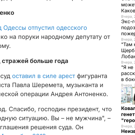
может
Како
ненко
Вчера, 
Экс-г
д Одессы отпустил одесского
подоз
поже
ко на поруки народному депутату от
Вчера, 
"Там 
ому.
Щерба
Лоба
 стражей больше года
Вчера, 
"Я не
расск
 суд
оставил в силе арест
фигуранта
в бо
иста Павла Шеремета, музыканта и
Вчера, 
ческой операции Андрея Антоненко.
Кова
од. Спасибо, господин президент, что
генет
дную ситуацию. Вы – не мужчина", –
"гер
оглашения решения суда. Он
Вчера, 
Неиз