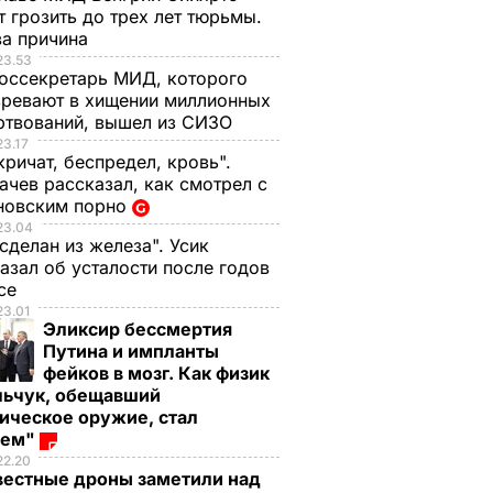
 грозить до трех лет тюрьмы.
ва причина
23.53
оссекретарь МИД, которого
ревают в хищении миллионных
ртвований, вышел из СИЗО
23.17
кричат, беспредел, кровь".
чев рассказал, как смотрел с
новским порно
23.04
 сделан из железа". Усик
азал об усталости после годов
ксе
23.01
Эликсир бессмертия
Путина и импланты
фейков в мозг. Как физик
льчук, обещавший
ическое оружие, стал
оем"
22.20
вестные дроны заметили над