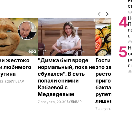
н
с
4
Н
П
п
в
5
Н
о
р
ии жестоко
"Димка был вроде
Гости думают
л
и любимого
нормальный, пока не
это закуска и
Путина
сбухался". В сеть
ресторана. К
попали снимки
приготовить
23.32
БУЛЬВАР
Кабаевой с
баклажанны
Медведевым
рулетики без
лишнего жир
7 августа, 20.39
БУЛЬВАР
7 августа, 20.17
БУЛЬ