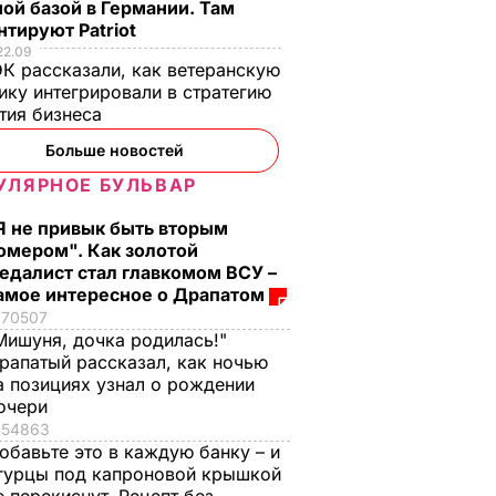
ой базой в Германии. Там
тируют Patriot
22.09
К рассказали, как ветеранскую
ику интегрировали в стратегию
тия бизнеса
Больше новостей
УЛЯРНОЕ БУЛЬВАР
Я не привык быть вторым
омером". Как золотой
едалист стал главкомом ВСУ –
амое интересное о Драпатом
70507
Мишуня, дочка родилась!"
рапатый рассказал, как ночью
а позициях узнал о рождении
очери
54863
обавьте это в каждую банку – и
гурцы под капроновой крышкой