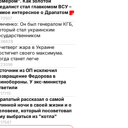
омером". Как золотой
едалист стал главкомом ВСУ –
амое интересное о Драпатом
70507
инченко:
Он был генералом КГБ,
оторый стал украинским
осударственником
36628
 четверг жара в Украине
остигнет своего максимума.
огда станет легче
23056
сточник из ОП исключил
озвращение Федорова в
инобороны. У экс-министра
тветили
17715
рапатый рассказал о самой
линной ночи в своей жизни и о
еловеке, который посоветовал
му выбраться из "котла"
17547