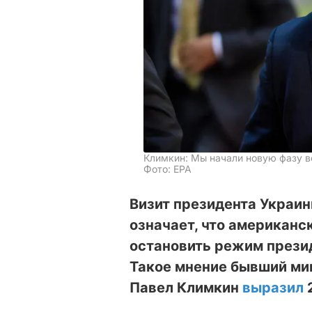
Климкин: Мы начали новую фазу 
Фото: ЕРА
Визит президента Украи
означает, что американс
остановить режим прези
Такое мнение бывший ми
Павел Климкин
выразил
2