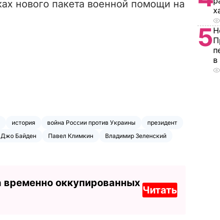
р
ках нового пакета военной помощи на
х
5
Н
П
п
в
история
война России против Украины
президент
Джо Байден
Павел Климкин
Владимир Зеленский
а временно оккупированных
Читать