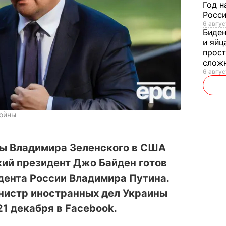
Год н
Росси
6 авгус
Биде
и яйц
прост
слож
6 авгус
войны
ны Владимира Зеленского в США
кий президент Джо Байден готов
дента России Владимира Путина.
нистр иностранных дел Украины
1 декабря в Fаcebook.