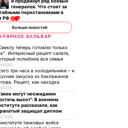
и продвинул ряд боевых
генералов. Что стоит за
табными перестановками в
и РФ
Больше новостей
УЛЯРНОЕ БУЛЬВАР
Свеклу теперь готовлю только
ак". Интересный рецепт салата,
оторый полюбила вся семья
64082
сего три часа в холодильнике – и
кусная закуска из баклажанов
отова. Рецепт, как находка
41378
Такие могут неожиданно
остичь высот". В военном
нституте рассказали, как
рапатый защищал диплом
27328
 институте танковых войск