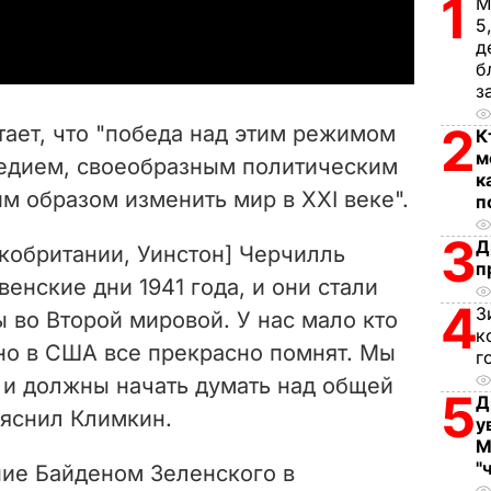
1
a
М
5
д
y
б
з
V
2
тает, что "победа над этим режимом
К
i
м
едием, своеобразным политическим
к
м образом изменить мир в ХХІ веке".
d
п
3
Д
e
кобритании, Уинстон] Черчилль
п
енские дни 1941 года, и они стали
o
4
З
 во Второй мировой. У нас мало кто
к
но в США все прекрасно помнят. Мы
г
 и должны начать думать над общей
5
Д
ъяснил Климкин.
у
М
"
ние Байденом Зеленского в