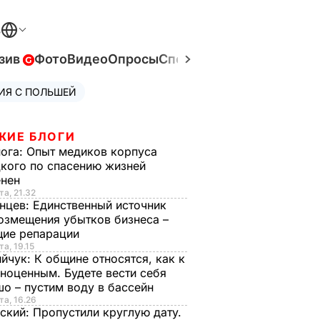
В
зив
Фото
Видео
Опросы
Спецпроекты
Война в Ук
ИЯ С ПОЛЬШЕЙ
ЖИЕ БЛОГИ
нога:
Опыт медиков корпуса
кого по спасению жизней
енен
та, 21.32
нцев:
Единственный источник
озмещения убытков бизнеса –
щие репарации
та, 19.15
ийчук:
К общине относятся, как к
ноценным. Будете вести себя
о – пустим воду в бассейн
та, 16.26
ский:
Пропустили круглую дату.