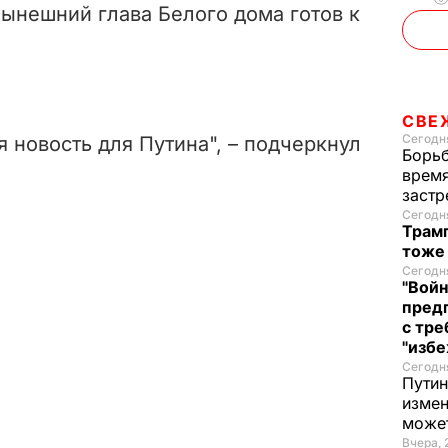
нынешний глава Белого дома готов к
СВЕ
Сегодня
я новость для Путина", – подчеркнул
Борьб
время
застр
Сегодня
Трамп
тоже
Сегодня
"Войн
пред
с тре
"избе
Сегодня
Путин
измен
може
Вчера, 