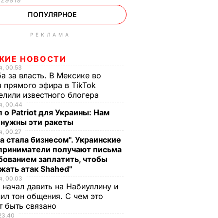
ПОПУЛЯРНОЕ
РЕКЛАМА
ЖИЕ НОВОСТИ
, 00.53
а за власть. В Мексике во
 прямого эфира в TikTok
елили известного блогера
, 00.44
 о Patriot для Украины: Нам
 нужны эти ракеты
, 00.27
а стала бизнесом". Украинские
приниматели получают письма
бованием заплатить, чтобы
жать атак Shahed"
, 00.03
 начал давить на Набиуллину и
ил тон общения. С чем это
т быть связано
23.40