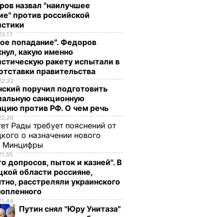
ров назвал "наилучшее
ие" против российской
истики
23.17
ое попадание". Федоров
нул, какую именно
стическую ракету испытали в
отставки правительства
22.32
нский поручил подготовить
иальную санкционную
цию против РФ. О чем речь
22.20
ет Рады требует пояснений от
кого о назначении нового
ы Минцифры
21.55
о допросов, пыток и казней". В
кой области россияне,
тно, расстреляли украинского
нопленного
21.44
Путин снял "Юру Унитаза"