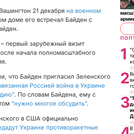
Вашингтон 21 декабря
на военном
масш
арми
лом доме его встречал Байден с
айден.
ПОП
 – первый зарубежный визит
1
"
после начала полномасштабного
т
я.
к
2
В
и, что Байден пригласил Зеленского
в
звязанная Россией война в Украине
г
адию"
. По словам Байдена, ему с
3
"
нтом
"нужно многое обсудить"
.
д
и
Д
нского в США официально
4
едадут Украине противоракетные
В