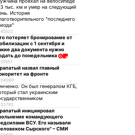
ужчина проехал на велосипеде
,3 тыс. км и умер на следующий
ень. История
лаготворительного "последнего
аезда"
45522
то потеряет бронирование от
обилизации с 1 сентября и
акие два документа нужно
одать до понедельника
35557
рапатый назвал главный
риоритет на фронте
34080
инченко:
Он был генералом КГБ,
оторый стал украинским
осударственником
33793
рапатый инициировал
вольнение командующего
едсилами ВСУ. Его называли
человеком Сырского" – СМИ
29919