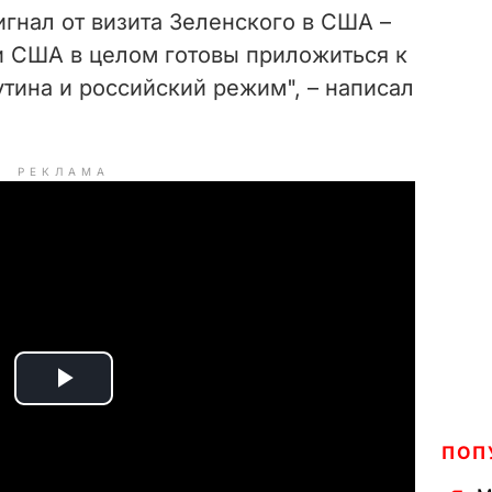
гнал от визита Зеленского в США –
 и США в целом готовы приложиться к
утина и российский режим", – написал
РЕКЛАМА
P
l
ПОП