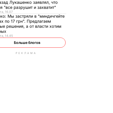
азад Лукашенко заявлял, что
я "все разрушит и захватит"
та, 16.07
нко:
Мы застряли в "миндичгейте
ах по 17 грн". Предлагаем
ые решения, а от власти хотим
ных
та, 14.45
Больше блогов
РЕКЛАМА