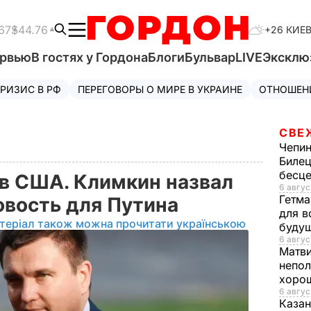
67
$44.76
+26 КИЕ
ервью
В гостях у Гордона
Блоги
Бульвар
LIVE
Эксклю
РИЗИС В РФ
ПЕРЕГОВОРЫ О МИРЕ В УКРАИНЕ
ОТНОШЕН
СВЕ
Чепи
Билец
бесц
 в США. Климкин назвал
6 авгус
Гетма
овость для Путина
для в
теріал також можна прочитати українською
буду
6 авгус
Матв
непол
хорош
6 авгус
Казан