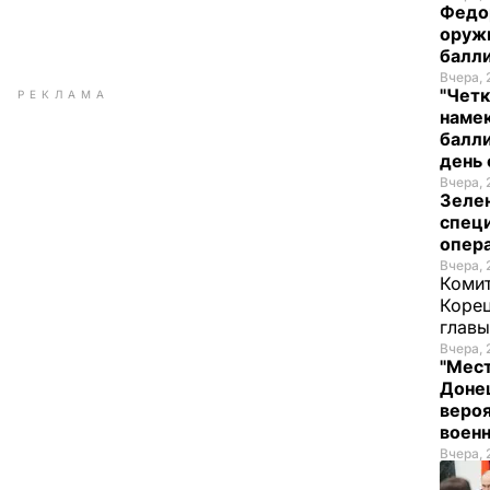
Федо
оруж
балл
Вчера, 
"Четк
РЕКЛАМА
намек
балли
день 
Вчера, 
Зеле
спец
опера
Вчера, 
Комит
Корец
глав
Вчера, 
"Мест
Донец
вероя
воен
Вчера, 