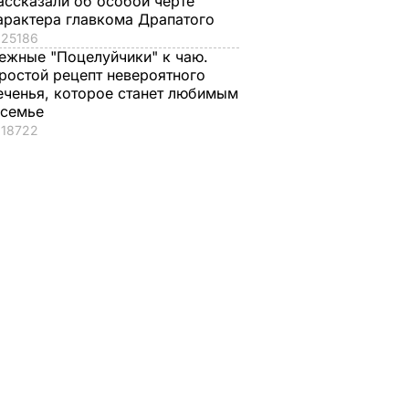
ассказали об особой черте
арактера главкома Драпатого
25186
ежные "Поцелуйчики" к чаю.
ростой рецепт невероятного
еченья, которое станет любимым
 семье
18722