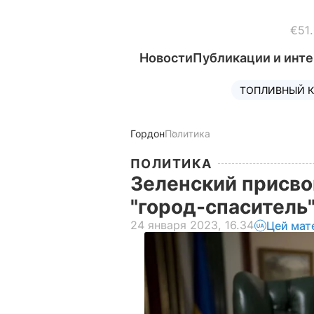
€51
Новости
Публикации и инт
ТОПЛИВНЫЙ К
Гордон
Политика
ПОЛИТИКА
Зеленский присво
"город-спаситель
24 января 2023, 16.34
Цей мат