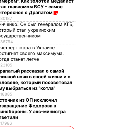
омером". Как золотой медалист
тал главкомом ВСУ – самое
нтересное о Драпатом
80187
инченко:
Он был генералом КГБ,
оторый стал украинским
осударственником
36794
 четверг жара в Украине
остигнет своего максимума.
огда станет легче
23105
рапатый рассказал о самой
линной ночи в своей жизни и о
еловеке, который посоветовал
му выбраться из "котла"
18885
сточник из ОП исключил
озвращение Федорова в
инобороны. У экс-министра
тветили
17986