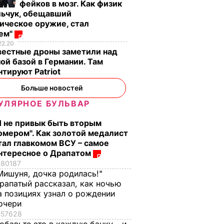
фейков в мозг. Как физик
льчук, обещавший
ическое оружие, стал
оем"
, что
"Ничего навязывать
Смешайте это с
22.20
вестные дроны заметили над
з
не буду". Драпатый
мукой – и целая гор
ой базой в Германии. Там
ак
рассказал, какую
мягких, словно пух,
тируют Patriot
 нежные
профессию выбрал
пирожков готова.
Больше новостей
е
его сын
Самый лучший
рецепт
УЛЯРНОЕ БУЛЬВАР
7 августа, 19.44
БУЛЬВАР
а
7 августа, 18.16
БУЛЬВАР
Я не привык быть вторым
ВАР
омером". Как золотой медалист
тал главкомом ВСУ – самое
нтересное о Драпатом
80187
Мишуня, дочка родилась!"
рапатый рассказал, как ночью
а позициях узнал о рождении
очери
57628