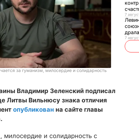
контр
счас
7 авгус
Леви
союзн
драла
7 август
учается за гуманизм, милосердие и солидарность
раины Владимир Зеленский подписал
це Литвы Вильнюсу знака отличия
мент
опубликован
на сайте главы
.
, милосердие и солидарность с