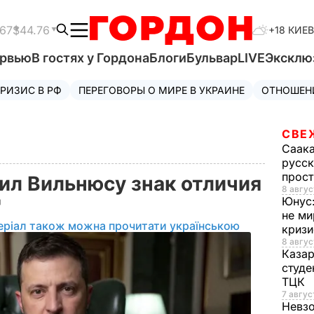
.67
$44.76
+18 КИЕВ
ервью
В гостях у Гордона
Блоги
Бульвар
LIVE
Эксклю
РИЗИС В РФ
ПЕРЕГОВОРЫ О МИРЕ В УКРАИНЕ
ОТНОШЕН
СВЕ
Саак
русск
прос
ил Вильнюсу знак отличия
8 авгус
Юнус
"
не ми
еріал також можна прочитати українською
криз
8 авгус
Каза
студе
ТЦК
7 авгус
Невз