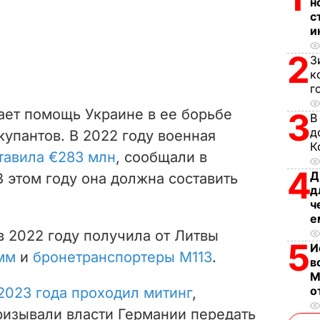
н
с
и
2
З
к
г
ает помощь Украине в ее борьбе
3
В
д
купантов. В 2022 году военная
К
тавила €283 млн
, сообщали в
4
Д
 этом году она должна составить
д
ч
е
в 2022 году получила от Литвы
5
И
мм
и
бронетранспортеры М113
.
в
М
о
2023 года проходил митинг
,
ризывали власти Германии передать