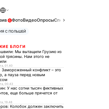
зив
Фото
Видео
Опросы
Спецпроекты
Война в Ук
ИЯ С ПОЛЬШЕЙ
ЖИЕ БЛОГИ
ашвили:
Мы вытащили Грузию из
ой трясины. Нам этого не
тили
та, 01.40
:
Замороженный конфликт – это
р, а пауза перед новым
исом
та, 00.43
рин:
У нас сотни тысяч фиктивных
нтов, еще больше прячется от
та, 19.48
оров:
Колобок должен заключить