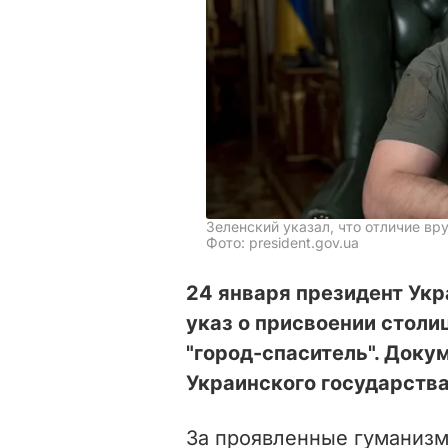
Зеленский указал, что отличие вр
Фото: president.gov.ua
24 января президент Ук
указ о присвоении столи
"город-спаситель". Доку
Украинского государства
За проявленные гуманизм