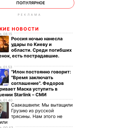
ПОПУЛЯРНОЕ
РЕКЛАМА
ЖИЕ НОВОСТИ
, 08.15
Россия ночью нанесла
удары по Киеву и
области. Среди погибших
енок, есть пострадавшие.
о
, 01.53
"Илон постоянно говорит:
"Время заключать
соглашение". Федоров
ривает Маска уступить в
ении Starlink – СМИ
, 01.40
Саакашвили:
Мы вытащили
Грузию из русской
трясины. Нам этого не
тили
, 00.43