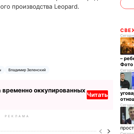
ого производства Leopard.
СВЕ
Сегодня
– реб
Фот
ы
Владимир Зеленский
Сегодня
а временно оккупированных
угова
Читать
отнош
Сегодня
РЕКЛАМА
прос
Сегодня