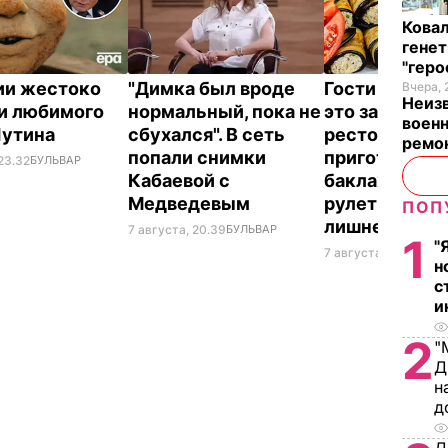
Кова
генет
"гер
ии жестоко
"Димка был вроде
Гости думают
Вчера, 
Неиз
и любимого
нормальный, пока не
это закуска и
военн
Путина
сбухался". В сеть
ресторана. К
ремон
попали снимки
приготовить
23.32
БУЛЬВАР
Кабаевой с
баклажанны
Медведевым
рулетики без
ПОП
лишнего жир
7 августа, 20.39
БУЛЬВАР
1
"
7 августа, 20.17
БУЛЬ
н
с
и
2
"
Д
н
д