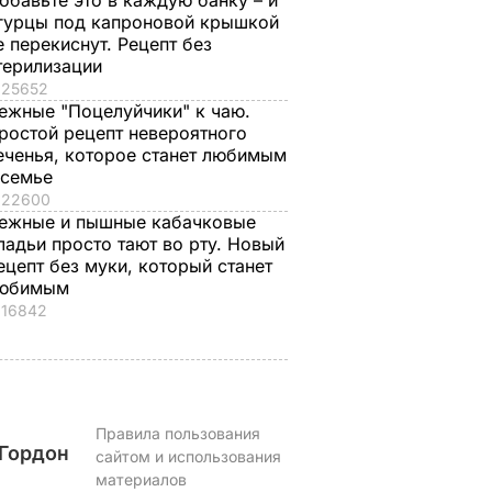
обавьте это в каждую банку – и
гурцы под капроновой крышкой
е перекиснут. Рецепт без
терилизации
25652
ежные "Поцелуйчики" к чаю.
ростой рецепт невероятного
еченья, которое станет любимым
 семье
22600
ежные и пышные кабачковые
ладьи просто тают во рту. Новый
ецепт без муки, который станет
юбимым
16842
Правила пользования
Гордон
сайтом и использования
материалов