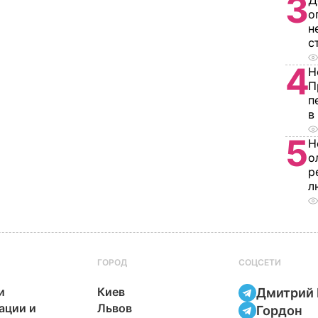
3
Д
о
н
с
4
Н
П
п
в
5
Н
о
р
л
ГОРОД
СОЦСЕТИ
и
Киев
Дмитрий 
ации и
Львов
Гордон