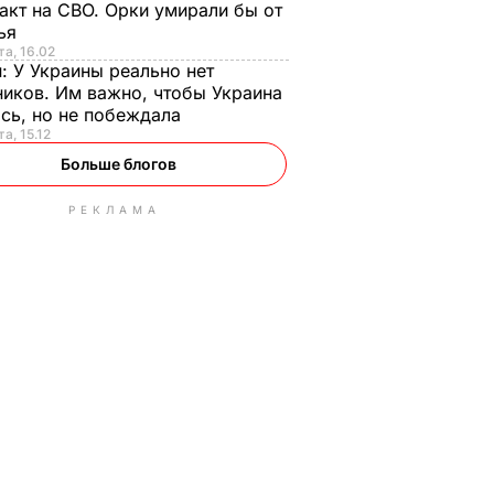
акт на СВО. Орки умирали бы от
тья
та, 16.02
н:
У Украины реально нет
иков. Им важно, чтобы Украина
сь, но не побеждала
а, 15.12
Больше блогов
РЕКЛАМА