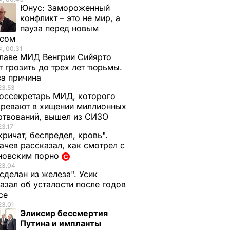
Юнус:
Замороженный
конфликт – это не мир, а
пауза перед новым
исом
, 00.31
лаве МИД Венгрии Сийярто
 грозить до трех лет тюрьмы.
ва причина
нии
23.53
оссекретарь МИД, которого
ецких
ревают в хищении миллионных
нет
ртвований, вышел из СИЗО
 воли,
23.17
искать
кричат, беспредел, кровь".
чев рассказал, как смотрел с
новским порно
А В
23.04
АИНЕ
 сделан из железа". Усик
азал об усталости после годов
ксе
23.01
Эликсир бессмертия
Путина и импланты