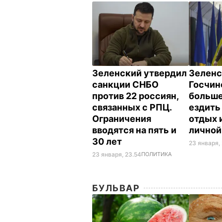
Зеленский утвердил
Зеленс
санкции СНБО
Госчин
против 22 россиян,
больше
связанных с РПЦ.
ездить 
Ограничения
отдых 
вводятся на пять и
лично
30 лет
23 января,
23 января, 23.54
ПОЛИТИКА
БУЛЬВАР