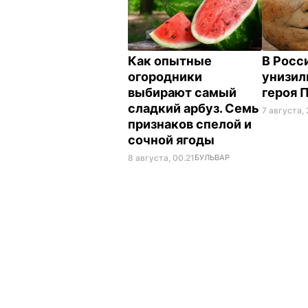
Как опытные
В Росс
огородники
унизил
выбирают самый
героя 
сладкий арбуз. Семь
7 августа, 
признаков спелой и
сочной ягоды
8 августа, 00.21
БУЛЬВАР