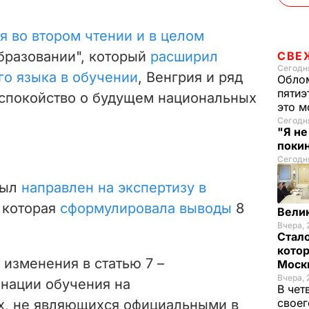
я во втором чтении и в целом
бразовании", который
расширил
СВЕ
Сегодня
го языка в обучении
, Венгрия и ряд
Облом
пятиэ
еспокойство о будущем национальных
это м
Сегодня
"Я н
покин
Сегодня
был
направлен на экспертизу в
, которая
сформулировала выводы
8
Вели
Вчера, 
Стало
котор
изменения в статью 7 –
Моск
Вчера, 
нации обучения на
В чет
своег
х, не являющихся официальными в