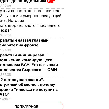
одать до понедельника
33208
ужчина проехал на велосипеде
,3 тыс. км и умер на следующий
ень. История
лаготворительного "последнего
аезда"
30723
рапатый назвал главный
риоритет на фронте
29490
рапатый инициировал
вольнение командующего
едсилами ВСУ. Его называли
человеком Сырского" – СМИ
28338
12 лет слушал сказки".
алужный объяснил, почему
краина "никогда не вступит в
АТО"
19380
ПОПУЛЯРНОЕ