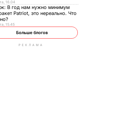
та, 16.04
юк:
В год нам нужно минимум
ракет Patriot, это нереально. Что
ьно?
та, 15.45
Больше блогов
РЕКЛАМА