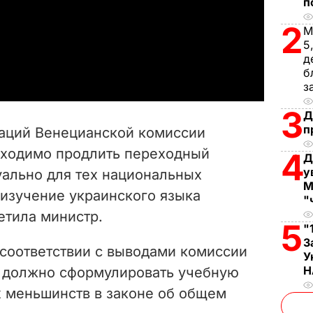
п
l
2
М
5
a
д
б
y
з
3
V
Д
п
аций Венецианской комиссии
i
обходимо продлить переходный
4
Д
у
уально для тех национальных
d
М
 изучение украинского языка
"
e
етила министр.
5
"
o
З
 соответствии с выводами комиссии
У
Н
о должно сформулировать учебную
 меньшинств в законе об общем