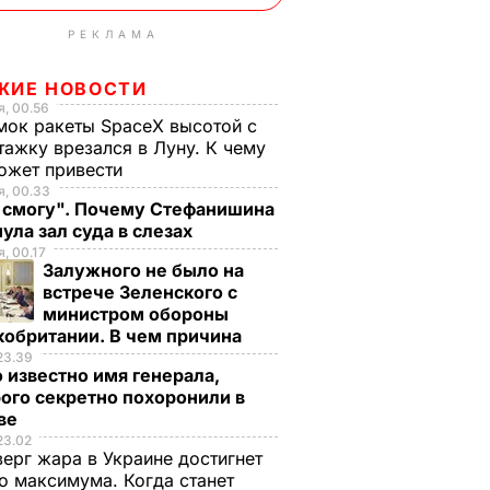
РЕКЛАМА
ЖИЕ НОВОСТИ
, 00.56
ок ракеты SpaceX высотой с
тажку врезался в Луну. К чему
ожет привести
, 00.33
е смогу". Почему Стефанишина
ула зал суда в слезах
, 00.17
Залужного не было на
встрече Зеленского с
министром обороны
кобритании. В чем причина
23.39
 известно имя генерала,
ого секретно похоронили в
ве
23.02
верг жара в Украине достигнет
о максимума. Когда станет