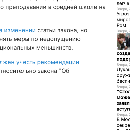
легч
 о преподавании в средней школе на
Вчера, 
Угроз
миров
Post
на изменении
статьи закона
, но
Вчера, 
инять меры по недопущению
ациональных меньшинств.
созда
подо
лжен учесть рекомендации
Вчера, 
Лукаш
тносительно закона "Об
оружи
бесп
Вчера, 
"Стол
може
заявл
всту
Вчера, 
В Мос
секре