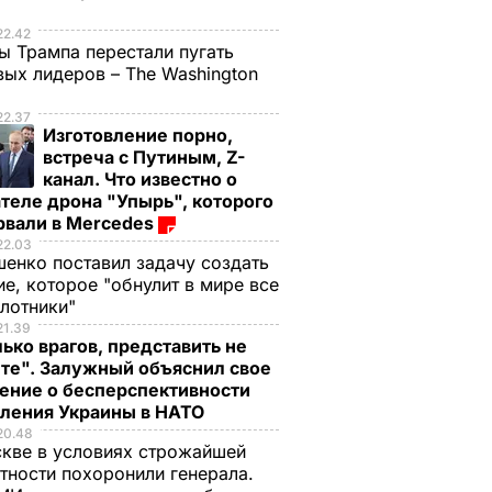
е
22.42
ы Трампа перестали пугать
ых лидеров – The Washington
22.37
Изготовление порно,
встреча с Путиным, Z-
канал. Что известно о
теле дрона "Упырь", которого
рвали в Mercedes
22.03
енко поставил задачу создать
е, которое "обнулит в мире все
илотники"
21.39
ько врагов, представить не
те". Залужный объяснил свое
ение о бесперспективности
пления Украины в НАТО
20.48
кве в условиях строжайшей
тности похоронили генерала.