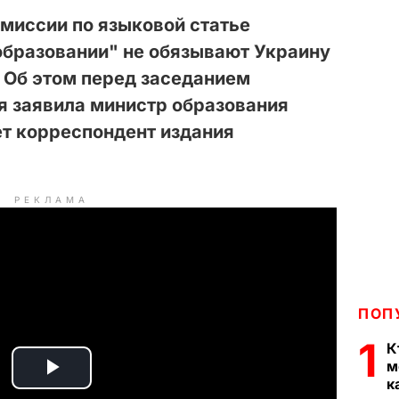
миссии по языковой статье
образовании" не обязывают Украину
. Об этом перед заседанием
я заявила министр образования
ет корреспондент издания
РЕКЛАМА
ПОП
1
К
м
P
к