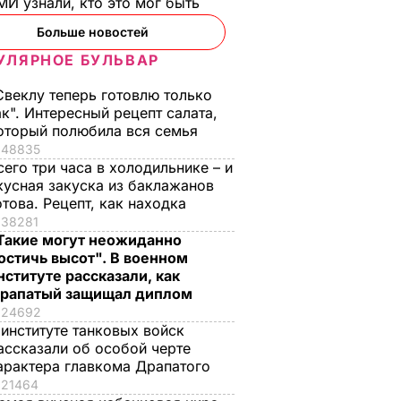
И узнали, кто это мог быть
Больше новостей
УЛЯРНОЕ БУЛЬВАР
Свеклу теперь готовлю только
ак". Интересный рецепт салата,
оторый полюбила вся семья
48835
сего три часа в холодильнике – и
кусная закуска из баклажанов
отова. Рецепт, как находка
38281
Такие могут неожиданно
остичь высот". В военном
нституте рассказали, как
рапатый защищал диплом
24692
 институте танковых войск
ассказали об особой черте
арактера главкома Драпатого
ил, что
Венецианская
21464
нгрии и
комиссия не