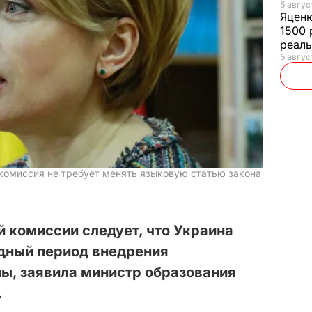
5 авгус
Яцен
1500 
реал
5 авгус
 комиссия не требует менять языковую статью закона
 комиссии следует, что Украина
дный период внедрения
ы, заявила министр образования
.