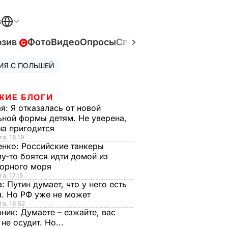
В
юзив
Фото
Видео
Опросы
Спецпроекты
Война в У
ИЯ С ПОЛЬШЕЙ
ЖИЕ БЛОГИ
ая:
Я отказалась от новой
ной формы детям. Не уверена,
на пригодится
та, 18.19
енко:
Российские танкеры
у-то боятся идти домой из
орного моря
а, 17.15
а:
Путин думает, что у него есть
. Но РФ уже не может
та, 16.52
рник:
Думаете – езжайте, вас
 не осудит. Но...