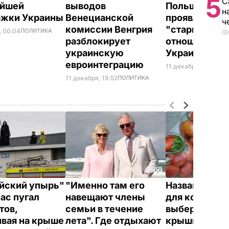
5
С
ейшей
выводов
Польши –
н
ржки Украины
Венецианской
проявление
ч
комиссии Венгрия
"старшебрат
, 00.04
ПОЛИТИКА
разблокирует
отношения к
украинскую
Украине
евроинтеграцию
11 декабря, 17.45
ПОЛ
11 декабря, 19.52
ПОЛИТИКА
йский упырь"
"Именно там его
Названа лучш
час пугал
навещают члены
для консерва
тов,
семьи в течение
выберите ее –
ивая на крыше
лета". Где отдыхают
крышки на ба