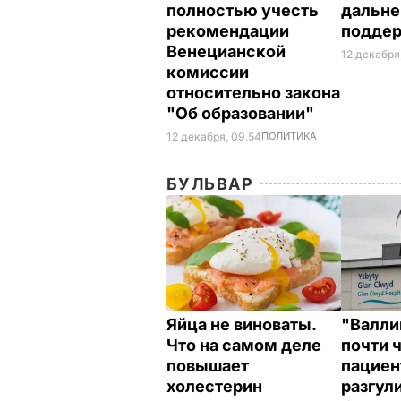
полностью учесть
дальн
рекомендации
подде
Венецианской
12 декабря
комиссии
относительно закона
"Об образовании"
12 декабря, 09.54
ПОЛИТИКА
БУЛЬВАР
Яйца не виноваты.
"Валли
Что на самом деле
почти 
повышает
пациен
холестерин
разгул