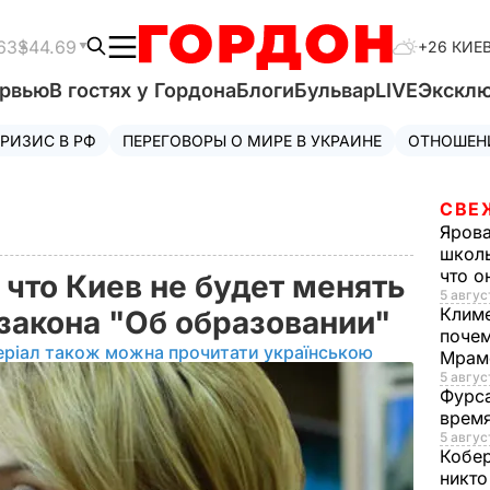
63
$44.69
+26 КИЕ
ервью
В гостях у Гордона
Блоги
Бульвар
LIVE
Экскл
РИЗИС В РФ
ПЕРЕГОВОРЫ О МИРЕ В УКРАИНЕ
ОТНОШЕН
СВЕ
Яров
школь
что о
 что Киев не будет менять
5 авгус
Клим
закона "Об образовании"
почем
еріал також можна прочитати українською
Мрам
5 август
Фурс
время
5 авгус
Кобе
никто