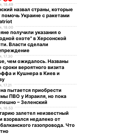
, 18.49
ский назвал страны, которые
 помочь Украине с ракетами
atriot
, 18.00
яне получили указания о
одной охоте" в Херсонской
ти. Власти сделали
упреждение
, 17.30
е, чем ожидалось. Названы
 сроки вероятного визита
ффа и Кушнера в Киев и
ву
, 17.21
ина пытается приобрести
мы ПВО у Израиля, но пока
спешно – Зеленский
, 16.53
гарию залетел неизвестный
и взорвался недалеко от
балканского газопровода. Что
стно