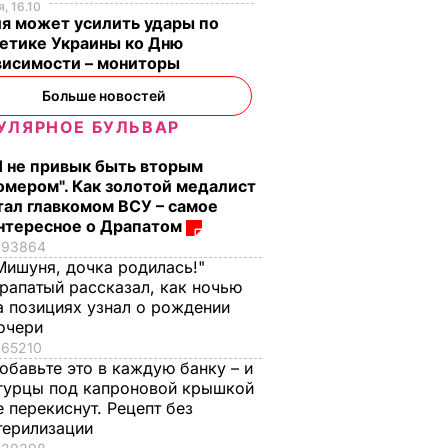
, 16.10
я может усилить удары по
етике Украины ко Дню
висимости – мониторы
Больше новостей
УЛЯРНОЕ БУЛЬВАР
Я не привык быть вторым
омером". Как золотой медалист
тал главкомом ВСУ – самое
нтересное о Драпатом
93864
Мишуня, дочка родилась!"
рапатый рассказал, как ночью
а позициях узнал о рождении
очери
65210
обавьте это в каждую банку – и
гурцы под капроновой крышкой
е перекиснут. Рецепт без
терилизации