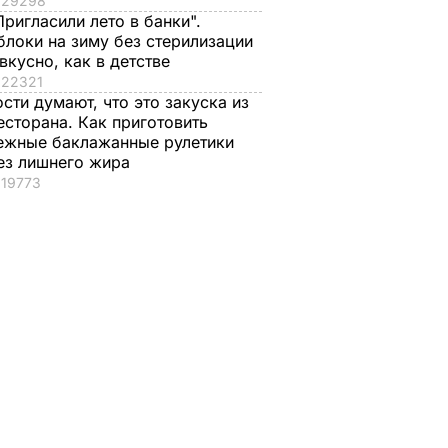
29298
Пригласили лето в банки".
блоки на зиму без стерилизации
 вкусно, как в детстве
22321
ости думают, что это закуска из
есторана. Как приготовить
ежные баклажанные рулетики
ез лишнего жира
19773