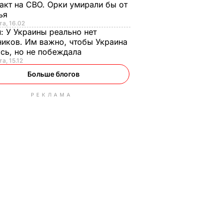
акт на СВО. Орки умирали бы от
тья
та, 16.02
н:
У Украины реально нет
иков. Им важно, чтобы Украина
сь, но не побеждала
а, 15.12
Больше блогов
РЕКЛАМА