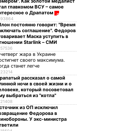
омером". Как золотой медалист
тал главкомом ВСУ – самое
нтересное о Драпатом
93864
Илон постоянно говорит: "Время
аключать соглашение". Федоров
говаривает Маска уступить в
тношении Starlink – СМИ
57536
 четверг жара в Украине
остигнет своего максимума.
огда станет легче
23214
рапатый рассказал о самой
линной ночи в своей жизни и о
еловеке, который посоветовал
му выбраться из "котла"
21408
сточник из ОП исключил
озвращение Федорова в
инобороны. У экс-министра
тветили
18504