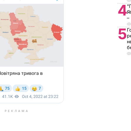
4
"
Я
–
5
Г
р
н
б
РЕКЛАМА