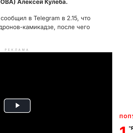
(ОВА) Алексей Кулеба.
сообщил в Telegram в 2.15, что
дронов-камикадзе, после чего
РЕКЛАМА
P
ПОП
l
1
"