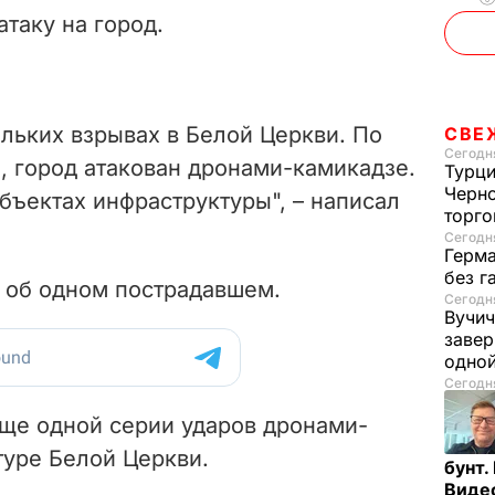
атаку на город.
льких взрывах в Белой Церкви. По
СВЕ
Сегодня
 город атакован дронами-камикадзе.
Турци
Черно
объектах инфраструктуры", – написал
торго
Сегодня
Герма
без г
о об одном пострадавшем.
Сегодня
Вучич
завер
одно
Сегодня
ще одной серии
ударов дронами-
туре Белой Церкви.
бунт.
Виде