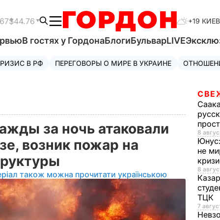
.67
$44.76
+19 КИЕВ
ервью
В гостях у Гордона
Блоги
Бульвар
LIVE
Эксклю
РИЗИС В РФ
ПЕРЕГОВОРЫ О МИРЕ В УКРАИНЕ
ОТНОШЕН
СВЕ
Саак
русск
прос
ажды за ночь атаковали
8 авгус
Юнус
е, возник пожар на
не ми
труктуры
криз
8 авгус
еріал також можна прочитати українською
Каза
студе
ТЦК
7 авгус
Невз