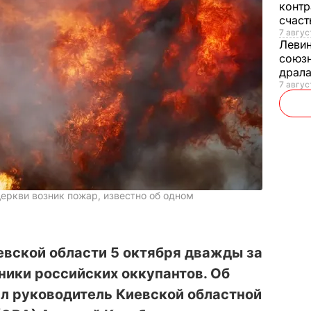
контр
счас
7 авгус
Леви
союзн
драла
7 август
Церкви возник пожар, известно об одном
евской области 5 октября дважды за
ники российских оккупантов. Об
ал руководитель Киевской областной