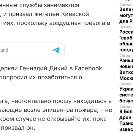
тренные службы занимаются
Сегодня
Зелен
, и призвал жителей Киевской
могут
для P
ытиях, поскольку воздушная тревога в
Сегодня
Росси
"своб
облас
пред
Сегодня
Раньш
новые
Церкви Геннадий Дикий в Facebook
Витко
попросил их позаботиться о
Моск
Сегодня
Укра
систе
га, настоятельно прошу находиться в
безу
Сегодня
вающие возле эпицентра пожара, – не
В Бол
дрон 
 коем случае не открывайте их, пока
Транс
 призвал он.
изве