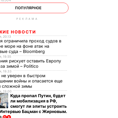
ПОПУЛЯРНОЕ
РЕКЛАМА
ЖИЕ НОВОСТИ
, 20.13
я ограничила проход судов в
е море на фоне атак на
вые суда – Bloomberg
, 19.55
ния рискует оставить Европу
аза зимой – Politico
, 19.33
 не уверен в быстром
шении войны и опасается еще
й сложной зимы
, 19.00
Куда пропал Путин, будет
ли мобилизация в РФ,
смогут ли элиты устроить
 Интервью Бацман с Жирновым.
о