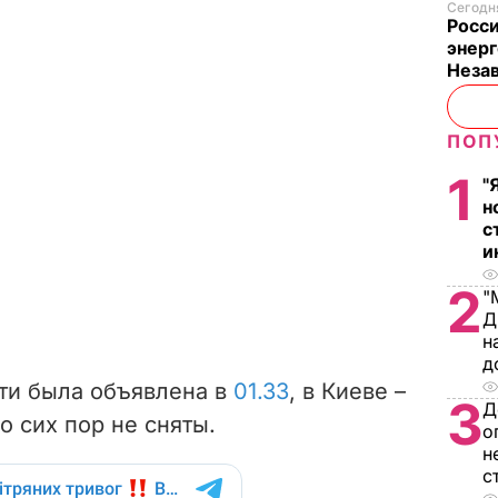
Сегодня
Росси
энерг
Неза
ПОП
1
"
н
с
и
2
"
Д
н
д
сти была объявлена в
01.33
, в Киеве –
3
Д
о сих пор не сняты.
о
н
с