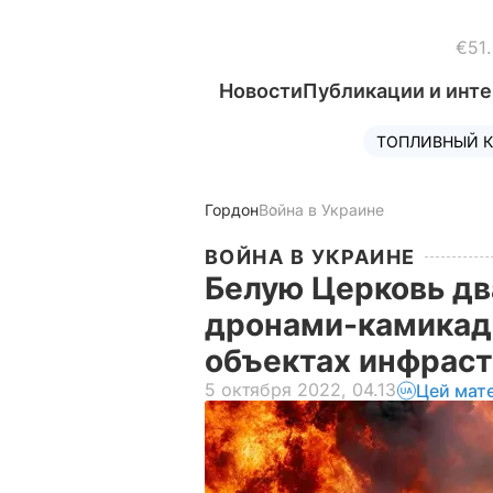
€51
Новости
Публикации и инт
ТОПЛИВНЫЙ К
Гордон
Война в Украине
ВОЙНА В УКРАИНЕ
Белую Церковь дв
дронами-камикадз
объектах инфрас
5 октября 2022, 04.13
Цей мат