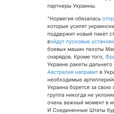
партнеры Украины.
"Норвегия обязалась
отпр
которые усилят украинс
поддержит новый пакет с
в
ойдут пусковые установки
боевых машин пехоты Mar
снарядов. Кроме того,
Фр
Украине ракеты дальнего 
Австралия направит
в Укр
необходимые артиллерийс
Украина борется за свою 
группа никогда не уклоня
очень важный момент в ис
И Соединенные Штаты буд