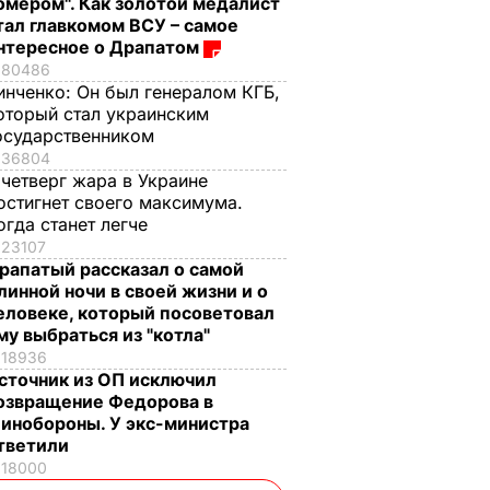
омером". Как золотой медалист
тал главкомом ВСУ – самое
нтересное о Драпатом
80486
инченко:
Он был генералом КГБ,
оторый стал украинским
осударственником
36804
 четверг жара в Украине
остигнет своего максимума.
огда станет легче
23107
рапатый рассказал о самой
линной ночи в своей жизни и о
еловеке, который посоветовал
му выбраться из "котла"
18936
сточник из ОП исключил
озвращение Федорова в
инобороны. У экс-министра
тветили
18000