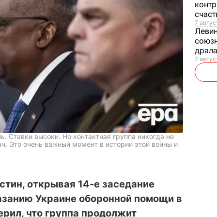
контр
счас
7 авгус
Леви
союзн
драла
7 август
ь. Ставки высоки. Но контактная группа никогда не
ч. Это очень важный момент в истории этой войны и
стин, открывая 14-е заседание
казанию Украине оборонной помощи в
ерил, что группа продолжит