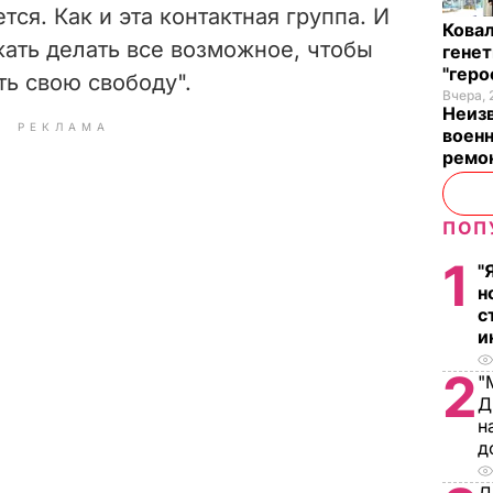
тся. Как и эта контактная группа. И
Кова
ать делать все возможное, чтобы
генет
"гер
ть свою свободу".
Вчера, 
Неиз
РЕКЛАМА
военн
ремон
ПОП
1
"
н
с
и
2
"
Д
н
д