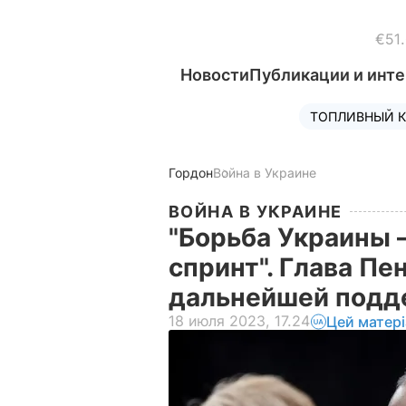
€51
Новости
Публикации и инт
ТОПЛИВНЫЙ К
Гордон
Война в Украине
ВОЙНА В УКРАИНЕ
"Борьба Украины –
спринт". Глава Пе
дальнейшей подд
18 июля 2023, 17.24
Цей матер