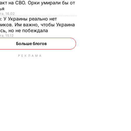
акт на СВО. Орки умирали бы от
тья
та, 16.02
н:
У Украины реально нет
иков. Им важно, чтобы Украина
сь, но не побеждала
а, 15.12
Больше блогов
РЕКЛАМА