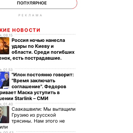
ПОПУЛЯРНОЕ
РЕКЛАМА
ЖИЕ НОВОСТИ
, 08.15
Россия ночью нанесла
удары по Киеву и
области. Среди погибших
енок, есть пострадавшие.
о
, 01.53
"Илон постоянно говорит:
"Время заключать
соглашение". Федоров
ривает Маска уступить в
ении Starlink – СМИ
, 01.40
Саакашвили:
Мы вытащили
Грузию из русской
трясины. Нам этого не
тили
, 00.43