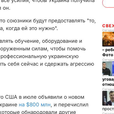
 все усилия, чтобы Украина получила
л он.
то союзники будут предоставлять "то,
СВЕ
а, когда ей это нужно".
Сегодня
лять обучение, оборудование и
ооруженным силам, чтобы помочь
– реб
Фот
 профессиональную украинскую
Сегодня
ть себя сейчас и сдержать агрессию
угова
отнош
Сегодня
что США в июле
объявили о новом
Украине
на $800 млн
, и перечислил
прос
которые обнародовали другие
Сегодня