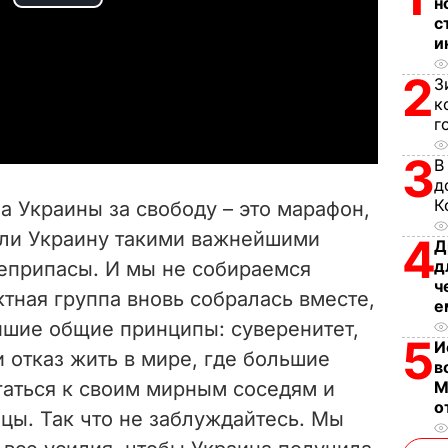
P
н
с
и
l
2
З
a
к
г
y
3
В
V
д
К
ба Украины за свободу – это марафон,
i
или Украину такими важнейшими
4
Д
д
оеприпасы. И мы не собираемся
d
ч
ктная группа вновь собралась вместе,
е
e
шие общие принципы: суверенитет,
5
И
и отказ жить в мире, где большие
o
в
гаться к своим мирным соседям и
М
о
цы. Так что не заблуждайтесь. Мы