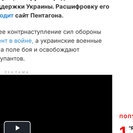
оддержки Украины. Расшифровку его
водит
сайт Пентагона.
щее контрнаступление сил обороны
т в войне,
а украинские военные
на поле боя и освобождают
упантов.
РЕКЛАМА
ПОП
1
"