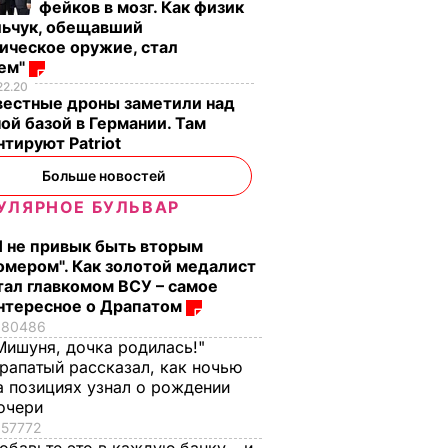
фейков в мозг. Как физик
льчук, обещавший
ическое оружие, стал
оем"
22.20
вестные дроны заметили над
ой базой в Германии. Там
тируют Patriot
Больше новостей
УЛЯРНОЕ БУЛЬВАР
Я не привык быть вторым
омером". Как золотой медалист
тал главкомом ВСУ – самое
нтересное о Драпатом
80486
Мишуня, дочка родилась!"
рапатый рассказал, как ночью
а позициях узнал о рождении
очери
57772