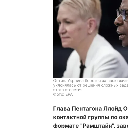
Остин: Украина борется за свою жизн
уклонялась от решения сложных зада
этого столетия
Фото: ЕРА
Глава Пентагона Ллойд О
контактной группы по о
формате "Рамштайн", зав