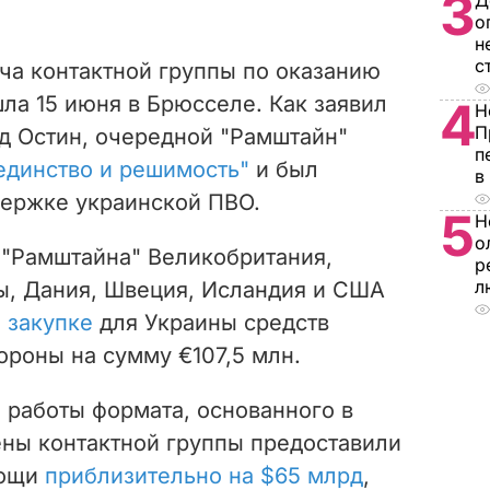
3
Д
о
н
с
еча контактной группы по оказанию
а 15 июня в Брюсселе. Как заявил
4
Н
П
д Остин, очередной "Рамштайн"
п
единство и решимость"
и был
в
держке украинской ПВО.
5
Н
о
 "Рамштайна" Великобритания,
р
л
ы, Дания, Швеция, Исландия и США
 закупке
для Украины средств
роны на сумму €107,5 млн.
 работы формата, основанного в
ены контактной группы предоставили
мощи
приблизительно на $65 млрд
,