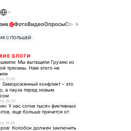
зив
Фото
Видео
Опросы
Спецпроекты
Война в Ук
ИЯ С ПОЛЬШЕЙ
ЖИЕ БЛОГИ
ашвили:
Мы вытащили Грузию из
ой трясины. Нам этого не
тили
та, 01.40
:
Замороженный конфликт – это
р, а пауза перед новым
исом
та, 00.43
рин:
У нас сотни тысяч фиктивных
нтов, еще больше прячется от
та, 19.48
оров:
Колобок должен заключить