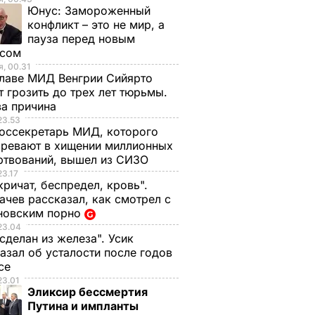
Юнус:
Замороженный
конфликт – это не мир, а
пауза перед новым
исом
, 00.31
лаве МИД Венгрии Сийярто
 грозить до трех лет тюрьмы.
ва причина
23.53
оссекретарь МИД, которого
ревают в хищении миллионных
ртвований, вышел из СИЗО
23.17
кричат, беспредел, кровь".
чев рассказал, как смотрел с
новским порно
23.04
 сделан из железа". Усик
азал об усталости после годов
ксе
23.01
Эликсир бессмертия
Путина и импланты