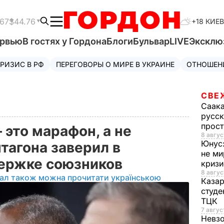
.67
$44.76
+18 КИЕВ
ервью
В гостях у Гордона
Блоги
Бульвар
LIVE
Эксклю
РИЗИС В РФ
ПЕРЕГОВОРЫ О МИРЕ В УКРАИНЕ
ОТНОШЕН
СВЕ
Саак
русск
прос
 это марафон, а не
8 авгус
Юнус
нтагона заверил в
не ми
ержке союзников
криз
8 авгус
іал також можна прочитати українською
Каза
студе
ТЦК
7 авгус
Невз