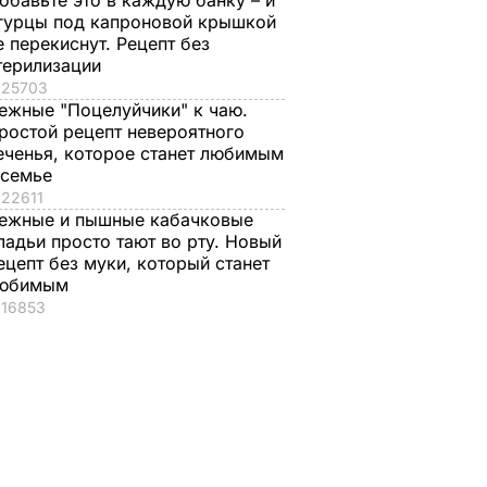
обавьте это в каждую банку – и
гурцы под капроновой крышкой
е перекиснут. Рецепт без
терилизации
25703
ежные "Поцелуйчики" к чаю.
ростой рецепт невероятного
еченья, которое станет любимым
 семье
22611
ежные и пышные кабачковые
ладьи просто тают во рту. Новый
ецепт без муки, который станет
юбимым
16853