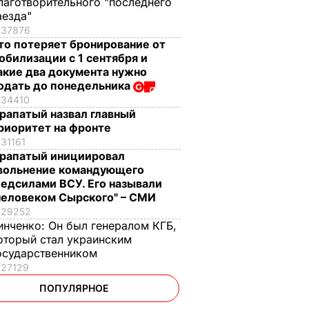
лаготворительного "последнего
аезда"
37876
то потеряет бронирование от
обилизации с 1 сентября и
акие два документа нужно
одать до понедельника
34410
рапатый назвал главный
риоритет на фронте
31161
рапатый инициировал
вольнение командующего
едсилами ВСУ. Его называли
человеком Сырского" – СМИ
29252
инченко:
Он был генералом КГБ,
оторый стал украинским
осударственником
27129
ПОПУЛЯРНОЕ