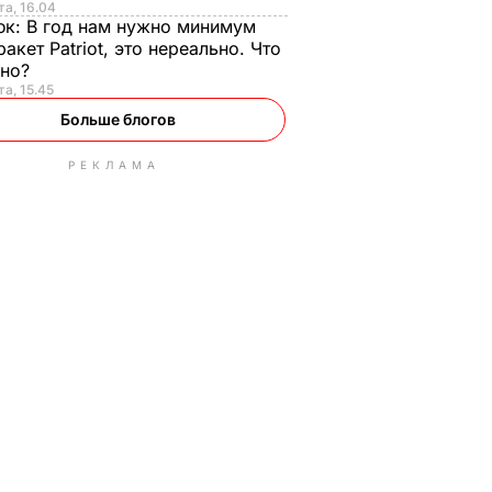
та, 16.04
юк:
В год нам нужно минимум
ракет Patriot, это нереально. Что
ьно?
та, 15.45
Больше блогов
РЕКЛАМА