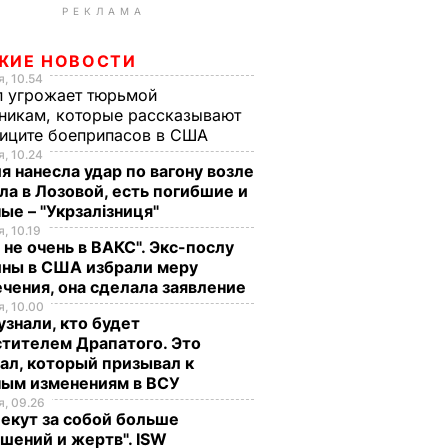
РЕКЛАМА
ЖИЕ НОВОСТИ
, 10.54
п угрожает тюрьмой
никам, которые рассказывают
фиците боеприпасов в США
, 10.24
я нанесла удар по вагону возле
ла в Лозовой, есть погибшие и
ые – "Укрзалізниця"
, 10.19
 не очень в ВАКС". Экс-послу
ины в США избрали меру
чения, она сделала заявление
, 10.00
знали, кто будет
тителем Драпатого. Это
ал, который призывал к
ным изменениям в ВСУ
, 09.26
екут за собой больше
шений и жертв". ISW