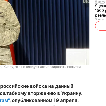
5 авгус
Яцен
1500 
реал
5 авгус
ь Киеву, что не следует активизировать попытки
 российские войска на данный
асштабному вторжению в Украину.
там"
, опубликованном 19 апреля,