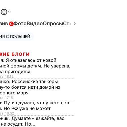
В
зив
Фото
Видео
Опросы
Спецпроекты
Война в Ук
ИЯ С ПОЛЬШЕЙ
ЖИЕ БЛОГИ
ая:
Я отказалась от новой
ной формы детям. Не уверена,
на пригодится
та, 18.19
енко:
Российские танкеры
у-то боятся идти домой из
орного моря
а, 17.15
а:
Путин думает, что у него есть
. Но РФ уже не может
та, 16.52
рник:
Думаете – езжайте, вас
 не осудит. Но...