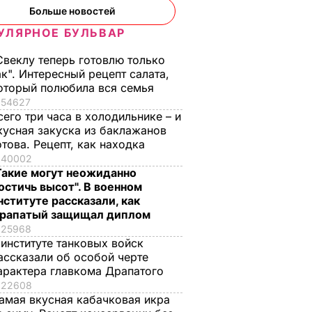
Больше новостей
УЛЯРНОЕ БУЛЬВАР
Свеклу теперь готовлю только
ак". Интересный рецепт салата,
оторый полюбила вся семья
54627
сего три часа в холодильнике – и
кусная закуска из баклажанов
отова. Рецепт, как находка
40002
Такие могут неожиданно
остичь высот". В военном
нституте рассказали, как
рапатый защищал диплом
25968
 институте танковых войск
ассказали об особой черте
арактера главкома Драпатого
22608
амая вкусная кабачковая икра