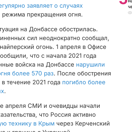
н
егулярно заявляет о случаях
ч
 режима прекращения огня.
итуация на Донбассе обострилась.
иненных сил неоднократно сообщал,
снайперский огонь. 1 апреля в Офисе
ообщили, что с начала 2021 года
нные войска на Донбассе
нарушили
гня более 570 раз
. После обострения
 в течение 2021 года
погибло более
ых
.
ле апреля СМИ и очевидцы начали
азательства, что Россия активно
ую технику в Крым
через Керченский