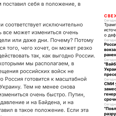
м поставил себя в положение, в
i
СВЕ
d
Сегодня
ии соответствует исключительно
Трам
источ
e
 все может измениться очень
о де
дели или даже дни. Почему? Потому
Сегодня
o
Росси
ся того, чего хочет, он может резко
вокза
ранен
действовать так, как выгодно России.
Сегодня
которыми мы располагаем, в
"Вайб
Укра
ещения российских войск не
пресе
то Россия готовится к масштабной
Сегодня
СМИ у
Украину. Тем не менее снова
замес
измениться очень быстро. Путин,
генер
сроч
 давление и на Байдена, и на
Сегодня
"Повл
тавил в такое положение. Если эта
разру