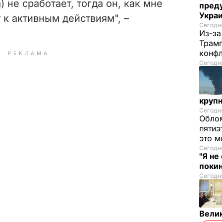
) не сработает, тогда он, как мне
преду
Укра
 к активным действиям", –
Сегодня
Из-за
Трамп
конф
РЕКЛАМА
Сегодня
круп
Сегодня
Облом
пятиэ
это м
Сегодня
"Я не
покин
Сегодня
Велик