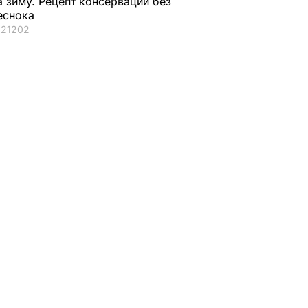
а зиму. Рецепт консервации без
еснока
21202