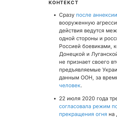
КОНТЕКСТ
Сразу
после аннекси
вооруженную агресси
действия ведутся ме
одной стороны и рос
Россией боевиками, к
Донецкой и Луганской
не признает своего в
предъявляемые Украин
данным ООН, за врем
человек
.
22 июля 2020 года тр
согласовала режим п
прекращения огня
на 