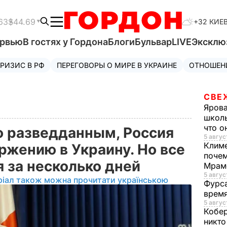
63
$44.69
+32 КИЕ
ервью
В гостях у Гордона
Блоги
Бульвар
LIVE
Эксклю
РИЗИС В РФ
ПЕРЕГОВОРЫ О МИРЕ В УКРАИНЕ
ОТНОШЕН
СВЕ
Яров
школь
что о
о разведданным, Россия
5 авгус
Клим
оржению в Украину. Но все
почем
 за несколько дней
Мрам
5 август
ріал також можна прочитати українською
Фурс
время
5 авгус
Кобе
никто