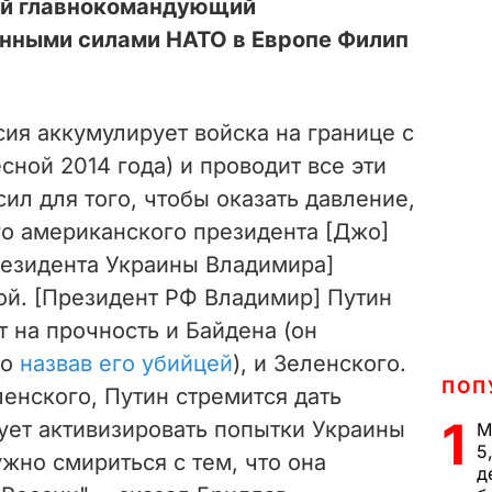
ый главнокомандующий
нными силами НАТО в Европе Филип
сия аккумулирует войска на границе с
сной 2014 года) и проводит все эти
л для того, чтобы оказать давление,
го американского президента [Джо]
президента Украины Владимира]
ой. [Президент РФ Владимир] Путин
 на прочность и Байдена (он
но
назвав его убийцей
), и Зеленского.
ПОП
енского, Путин стремится дать
1
дует активизировать попытки Украины
М
5
ужно смириться с тем, что она
д