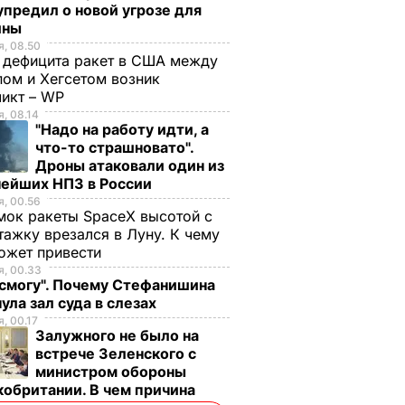
предил о новой угрозе для
ины
, 08.50
 дефицита ракет в США между
ом и Хегсетом возник
ликт – WP
, 08.14
"Надо на работу идти, а
что-то страшновато".
Дроны атаковали один из
нейших НПЗ в России
, 00.56
ок ракеты SpaceX высотой с
тажку врезался в Луну. К чему
ожет привести
, 00.33
 смогу". Почему Стефанишина
ула зал суда в слезах
, 00.17
Залужного не было на
встрече Зеленского с
министром обороны
обритании. В чем причина