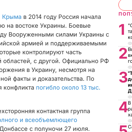
ПОП
и Крыма
в 2014 году Россия начала
1
ю на востоке Украины. Боевые
"
т
жду Вооруженными силами Украины с
к
сийской армией и поддерживаемыми
2
В
оторые контролируют часть
в
 областей, с другой. Официально РФ
г
торжения в Украину, несмотря на
3
"
ой факты и доказательства. По
д
и
я конфликта
погибло около 13 тыс.
Д
4
В
р
ехсторонняя контактная группа
х
олного и всеобъемлющего
5
С
Донбассе с полуночи 27 июля.