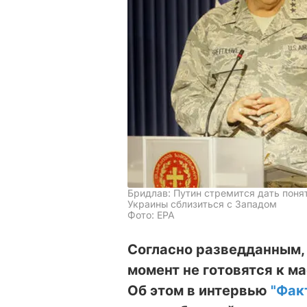
Бридлав: Путин стремится дать понят
Украины сблизиться с Западом
Фото: ЕРА
Согласно разведданным,
момент не готовятся к м
Об этом в интервью
"Фак