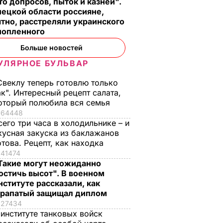
о допросов, пыток и казней".
ецкой области россияне,
тно, расстреляли украинского
нопленного
Больше новостей
УЛЯРНОЕ БУЛЬВАР
Свеклу теперь готовлю только
ак". Интересный рецепт салата,
оторый полюбила вся семья
64448
сего три часа в холодильнике – и
кусная закуска из баклажанов
отова. Рецепт, как находка
41474
Такие могут неожиданно
остичь высот". В военном
нституте рассказали, как
рапатый защищал диплом
27434
 институте танковых войск