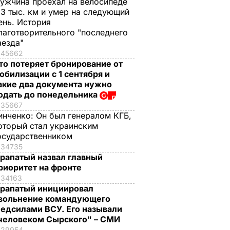
ужчина проехал на велосипеде
,3 тыс. км и умер на следующий
ень. История
лаготворительного "последнего
аезда"
45662
то потеряет бронирование от
обилизации с 1 сентября и
акие два документа нужно
одать до понедельника
35667
инченко:
Он был генералом КГБ,
оторый стал украинским
осударственником
34735
рапатый назвал главный
риоритет на фронте
34163
рапатый инициировал
вольнение командующего
едсилами ВСУ. Его называли
человеком Сырского" – СМИ
29954