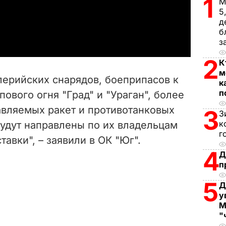
l
1
М
5
a
д
б
з
y
2
К
V
м
лерийских снарядов, боеприпасов к
к
i
п
ового огня "Град" и "Ураган", более
авляемых ракет и противотанковых
d
3
З
к
удут направлены по их владельцам
e
г
авки", – заявили в ОК "Юг".
4
Д
o
п
5
Д
у
М
"