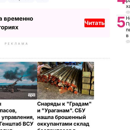
р
х
5
а временно
Н
Читать
П
ториях
п
в
РЕКЛАМА
ы
Снаряды к "Градам"
пасов,
и "Ураганам". СБУ
 управления,
нашла брошенный
 Генштаб ВСУ
оккупантами склад