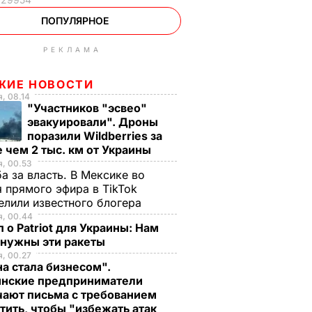
ПОПУЛЯРНОЕ
РЕКЛАМА
ЖИЕ НОВОСТИ
, 08.14
"Участников "эсвео"
эвакуировали". Дроны
поразили Wildberries за
 чем 2 тыс. км от Украины
, 00.53
а за власть. В Мексике во
 прямого эфира в TikTok
елили известного блогера
я, 00.44
 о Patriot для Украины: Нам
 нужны эти ракеты
, 00.27
а стала бизнесом".
инские предприниматели
чают письма с требованием
тить, чтобы "избежать атак