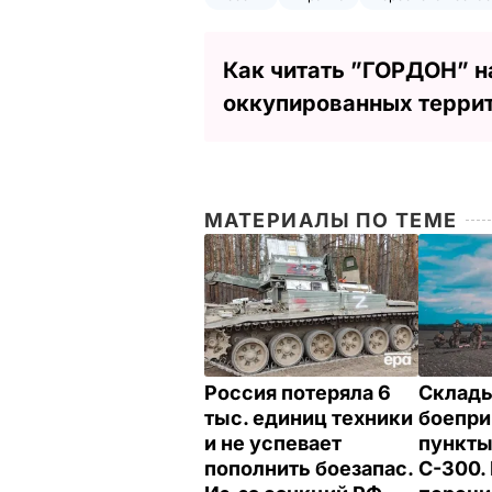
Как читать ”ГОРДОН” н
оккупированных терри
МАТЕРИАЛЫ ПО ТЕМЕ
Россия потеряла 6
Склад
тыс. единиц техники
боепри
и не успевает
пункты
пополнить боезапас.
С-300.