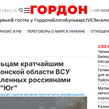
67
$44.76
+28 КИЕ
ервью
В гостях у Гордона
Блоги
Бульвар
LIVE
Экскл
РИЗИС В РФ
ПЕРЕГОВОРЫ О МИРЕ В УКРАИНЕ
ОТНОШЕН
СВЕ
Чепи
Билец
бесц
льцам кратчайшим
6 авгус
Гетма
сонской области ВСУ
для в
вленных россиянами
буду
6 август
 "Юг"
Матв
непол
еріал також можна прочитати українською
хорош
6 авгус
Казан