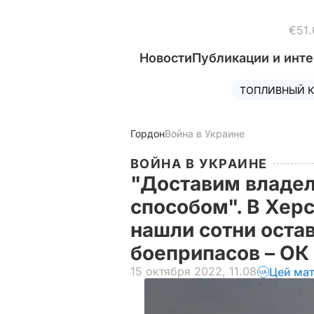
€51.
Новости
Публикации и инт
ТОПЛИВНЫЙ К
Гордон
Война в Украине
ВОЙНА В УКРАИНЕ
"Доставим владе
способом". В Хер
нашли сотни оста
боеприпасов – ОК
15 октября 2022, 11.08
Цей мат