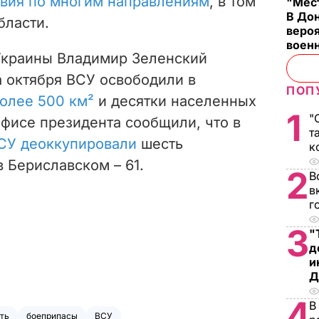
твия по многим направлениям
, в том
"Мест
В Дон
бласти.
вероя
воен
 Украины Владимир Зеленский
а октября ВСУ освободили в
ПОП
олее 500 км²
и десятки населенных
1
"
Офисе президента сообщили, что в
т
СУ деоккупировали
шесть
к
в Бериславском – 61.
2
В
в
г
3
"
д
и
Д
4
В
ть
боеприпасы
ВСУ