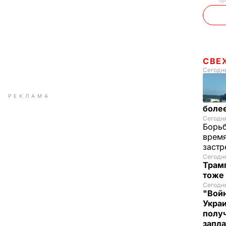
СВЕ
Сегодня
РЕКЛАМА
более
Сегодня
Борьб
время
застр
Сегодн
Трамп
тоже
Сегодня
"Войн
Укра
полу
запла