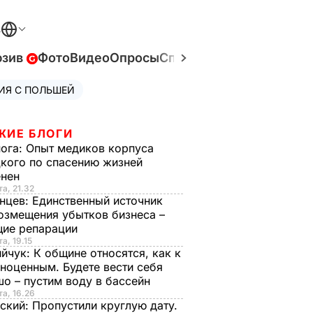
В
юзив
Фото
Видео
Опросы
Спецпроекты
Война в У
ИЯ С ПОЛЬШЕЙ
ЖИЕ БЛОГИ
нога:
Опыт медиков корпуса
кого по спасению жизней
енен
та, 21.32
нцев:
Единственный источник
озмещения убытков бизнеса –
щие репарации
а, 19.15
ийчук:
К общине относятся, как к
ноценным. Будете вести себя
о – пустим воду в бассейн
та, 16.26
ский:
Пропустили круглую дату.