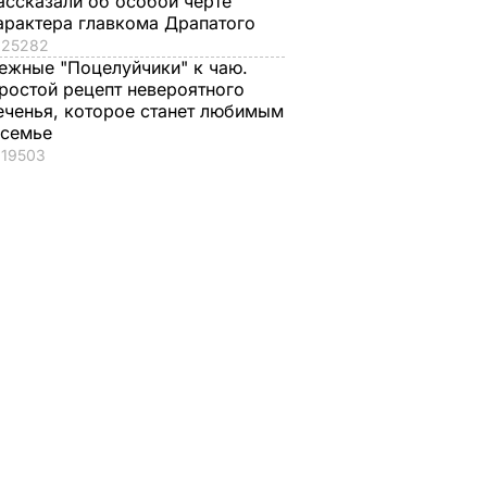
ассказали об особой черте
арактера главкома Драпатого
25282
ежные "Поцелуйчики" к чаю.
ростой рецепт невероятного
еченья, которое станет любимым
 семье
19503