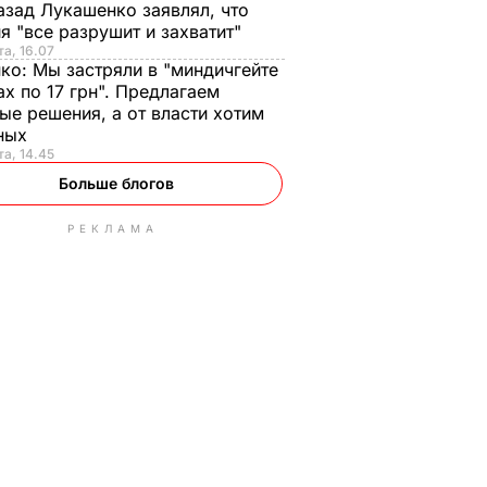
азад Лукашенко заявлял, что
я "все разрушит и захватит"
та, 16.07
нко:
Мы застряли в "миндичгейте
ах по 17 грн". Предлагаем
ые решения, а от власти хотим
ных
та, 14.45
Больше блогов
РЕКЛАМА