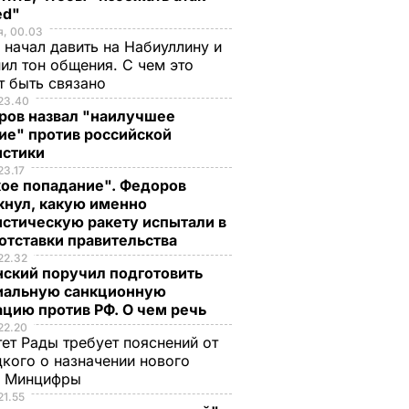
ed"
я, 00.03
 начал давить на Набиуллину и
ил тон общения. С чем это
т быть связано
23.40
ров назвал "наилучшее
ие" против российской
истики
23.17
кое попадание". Федоров
кнул, какую именно
стическую ракету испытали в
отставки правительства
22.32
нский поручил подготовить
иальную санкционную
цию против РФ. О чем речь
22.20
ет Рады требует пояснений от
кого о назначении нового
ы Минцифры
21.55