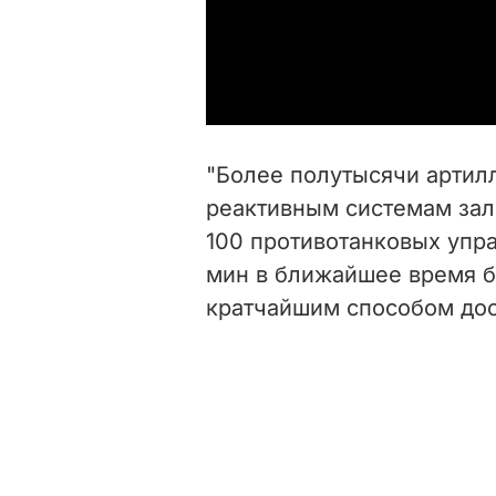
"Более полутысячи артил
реактивным системам залп
100 противотанковых упр
мин в ближайшее время б
кратчайшим способом дост