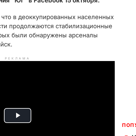
ия "Юг" в Facebook 15 октября.
, что в деоккупированных населенных
сти продолжаются стабилизационные
орых были обнаружены арсеналы
йск.
РЕКЛАМА
P
ПОП