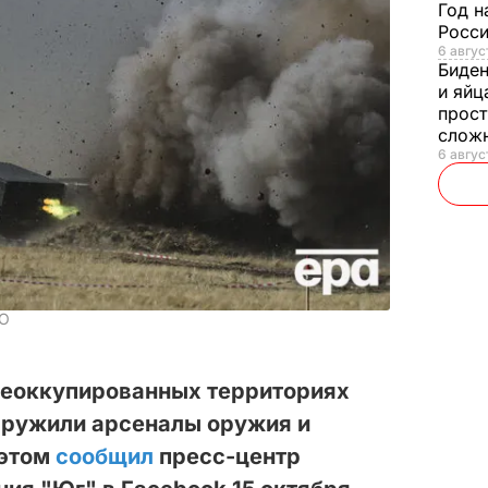
Год н
Росси
6 авгус
Биде
и яйц
прост
слож
6 авгус
ЗО
деоккупированных территориях
аружили арсеналы оружия и
 этом
сообщил
пресс-центр