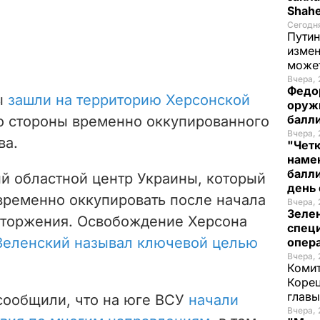
Shah
Сегодн
Путин
измен
може
Вчера, 
Федо
ы
зашли на территорию Херсонской
оруж
балл
 стороны временно оккупированного
Вчера, 
ва.
"Чет
наме
балли
й областной центр Украины, который
день 
временно оккупировать после начала
Вчера, 
Зеле
торжения. Освобождение Херсона
спец
Зеленский называл ключевой целью
опера
Вчера, 
Комит
Корец
глав
 сообщили, что на юге ВСУ
начали
Вчера, 