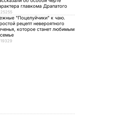
ассказали об особой черте
арактера главкома Драпатого
25255
ежные "Поцелуйчики" к чаю.
ростой рецепт невероятного
еченья, которое станет любимым
 семье
19329
, что
"Хрустящие
Жену Роналду
.
снаружи и нежные
назвали толстой. Ч
нейшей
внутри". Самые
сказал ее обидчик
вкусные жареные
футболист
кабачки
ВАР
6 августа, 17.50
БУЛЬВАР
6 августа, 18.09
БУЛЬВАР