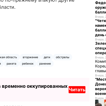
Федо
ласти.
оруж
балл
Вчера, 
"Четк
намек
балли
день 
Вчера, 
Зеле
спец
опера
кая область
вторжение
дети
обстрелы
Вчера, 
Комит
я
ракета
ребенок
ранение
Корец
глав
Вчера, 
"Мест
Донец
а временно оккупированных
вероя
Читать
воен
Вчера, 