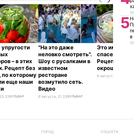
р
х
5
Н
П
п
в
 упругости
"На это даже
Это именно то
ных
неловко смотреть".
спасет в жару
ров – в этих
Шоу с русалками в
Рецепт вкус
х. Рецепт без
известном
окрошки
, по которому
ресторане
6 августа, 18.21
БУЛЬ
ли еще наши
возмутило сеть.
ки
Видео
23.31
БУЛЬВАР
6 августа, 21.33
БУЛЬВАР
ГОРОД
СОЦСЕТИ