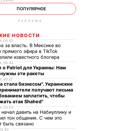
ПОПУЛЯРНОЕ
РЕКЛАМА
ЖИЕ НОВОСТИ
, 00.53
а за власть. В Мексике во
 прямого эфира в TikTok
елили известного блогера
, 00.44
 о Patriot для Украины: Нам
 нужны эти ракеты
, 00.27
а стала бизнесом". Украинские
приниматели получают письма
бованием заплатить, чтобы
жать атак Shahed"
, 00.03
 начал давить на Набиуллину и
ил тон общения. С чем это
т быть связано
23.40