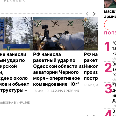
РЕКЛАМА
масш
арми
ПОП
1
"
т
к
не нанесли
РФ нанесла
РФ нанесла
ый удар по
ракетный удар по
ракетный уда
2
В
ирской
Одесской области из
Николаеву,
в
и,
акватории Черного
произошел п
г
дено около
моря – оперативное
пострадал ч
3
мов и объект
командование "Юг"
"
18 мая, 09.48
ВОЙНА 
труктуры –
д
18 мая, 10.16
ВОЙНА В УКРАИНЕ
и
Д
.09
ВОЙНА В УКРАИНЕ
4
В