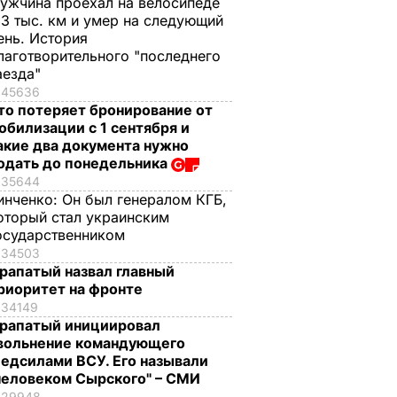
ужчина проехал на велосипеде
,3 тыс. км и умер на следующий
ень. История
лаготворительного "последнего
аезда"
45636
то потеряет бронирование от
обилизации с 1 сентября и
акие два документа нужно
одать до понедельника
35644
инченко:
Он был генералом КГБ,
оторый стал украинским
осударственником
34503
рапатый назвал главный
риоритет на фронте
34149
рапатый инициировал
вольнение командующего
едсилами ВСУ. Его называли
человеком Сырского" – СМИ
29948