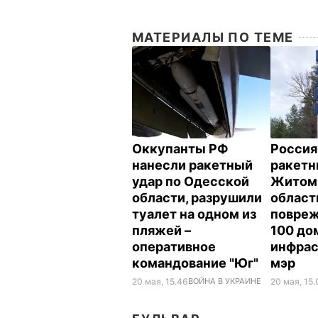
МАТЕРИАЛЫ ПО ТЕМЕ
Оккупанты РФ
Россия
нанесли ракетный
ракетн
удар по Одесской
Житом
области, разрушили
област
туалет на одном из
повреж
пляжей –
100 до
оперативное
инфрас
командование "Юг"
мэр
20 мая, 15.46
ВОЙНА В УКРАИНЕ
20 мая, 15