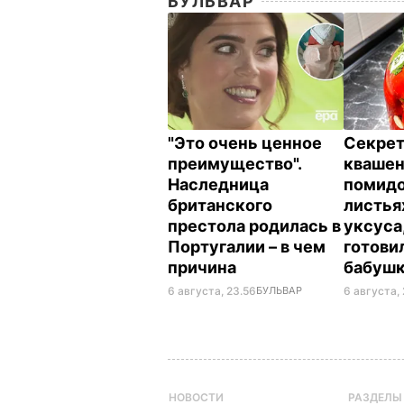
БУЛЬВАР
"Это очень ценное
Секрет
преимущество".
кваше
Наследница
помидо
британского
листья
престола родилась в
уксуса
Португалии – в чем
готови
причина
бабуш
6 августа, 23.56
БУЛЬВАР
6 августа, 
НОВОСТИ
РАЗДЕЛЫ