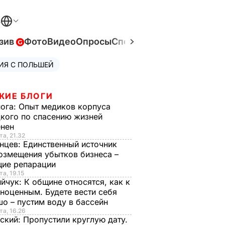
В
зив
Фото
Видео
Опросы
Спецпроекты
Война в Ук
ИЯ С ПОЛЬШЕЙ
ЖИЕ БЛОГИ
нога:
Опыт медиков корпуса
кого по спасению жизней
енен
та, 21.32
нцев:
Единственный источник
озмещения убытков бизнеса –
щие репарации
та, 19.15
ийчук:
К общине относятся, как к
ноценным. Будете вести себя
о – пустим воду в бассейн
та, 16.26
ский:
Пропустили круглую дату.