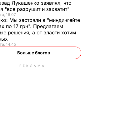
азад Лукашенко заявлял, что
я "все разрушит и захватит"
та, 16.07
нко:
Мы застряли в "миндичгейте
ах по 17 грн". Предлагаем
ые решения, а от власти хотим
ных
та, 14.45
Больше блогов
РЕКЛАМА