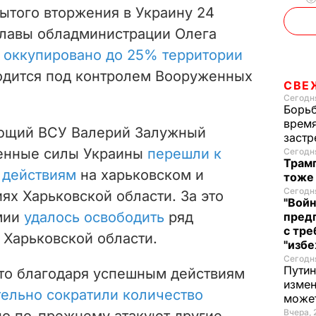
рытого вторжения в Украину 24
главы обладминистрации Олега
,
оккупировано до 25% территории
ходится под контролем Вооруженных
СВЕ
Сегодня
Борьб
время
ющий ВСУ Валерий Залужный
застр
енные силы Украины
перешли к
Сегодня
Трамп
 действиям
на харьковском и
тоже
Сегодня
х Харьковской области. За это
"Войн
мии
удалось освободить
ряд
пред
с тре
 Харьковской области.
"избе
Сегодня
Путин
что благодаря успешным действиям
измен
тельно сократили количество
може
Вчера, 
 но по-прежнему атакуют другие