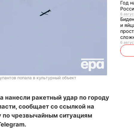
Год н
Росси
6 авгус
Биде
и яйц
прост
слож
6 авгус
упантов попала в культурный объект
а нанесли ракетный удар по городу
асти, сообщает со ссылкой на
 по чрезвычайным ситуациям
Telegram.