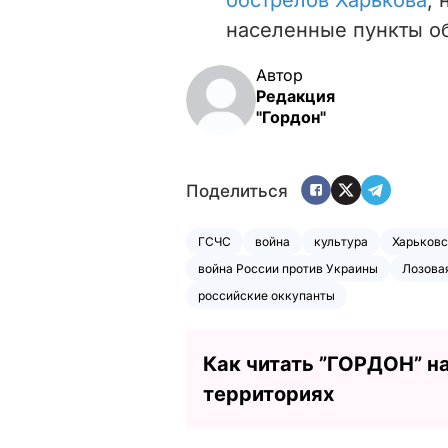
населенные пункты об
Автор
Редакция
"Гордон"
Поделиться
ГСЧС
война
культура
Харьковс
война России против Украины
Лозова
российские оккупанты
Как читать ”ГОРДОН” н
территориях