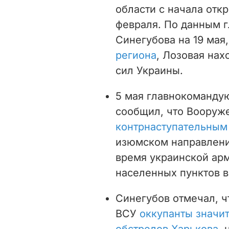
области с начала отк
февраля. По данным 
Синегубова на 19 мая
региона
, Лозовая на
сил Украины.
5 мая главнокоманду
сообщил, что Вооруж
контрнаступательным
изюмском направления
время украинской ар
населенных пунктов в
Синегубов отмечал, 
ВСУ
оккупанты значи
обстрелов Харькова
,