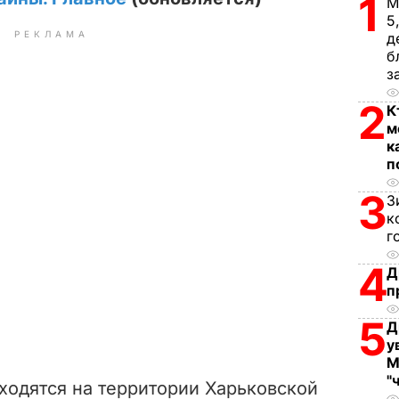
1
М
5
РЕКЛАМА
д
б
з
2
К
м
к
п
3
З
к
г
4
Д
п
5
Д
у
М
"
ходятся на территории Харьковской