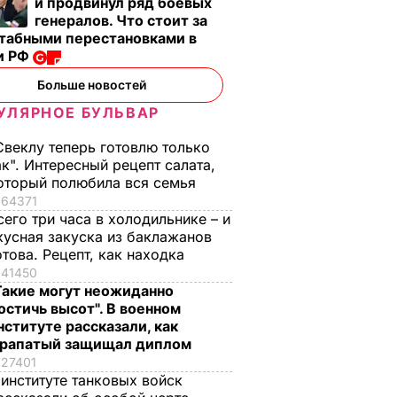
и продвинул ряд боевых
генералов. Что стоит за
табными перестановками в
и РФ
Больше новостей
УЛЯРНОЕ БУЛЬВАР
Свеклу теперь готовлю только
ак". Интересный рецепт салата,
оторый полюбила вся семья
64371
р по
сего три часа в холодильнике – и
кусная закуска из баклажанов
ожар,
отова. Рецепт, как находка
еловек
41450
Такие могут неожиданно
В УКРАИНЕ
остичь высот". В военном
нституте рассказали, как
рапатый защищал диплом
27401
 институте танковых войск