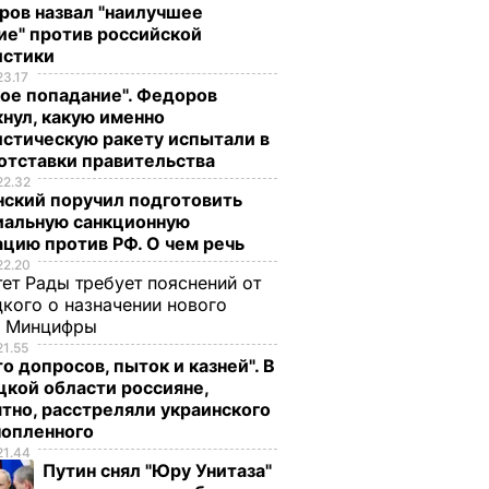
ров назвал "наилучшее
ие" против российской
истики
23.17
ое попадание". Федоров
нул, какую именно
стическую ракету испытали в
отставки правительства
22.32
нский поручил подготовить
иальную санкционную
цию против РФ. О чем речь
22.20
ет Рады требует пояснений от
кого о назначении нового
ы Минцифры
21.55
о допросов, пыток и казней". В
кой области россияне,
тно, расстреляли украинского
нопленного
21.44
Путин снял "Юру Унитаза"