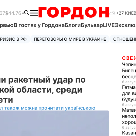
67
$44.76
+27 КИЕ
ервью
В гостях у Гордона
Блоги
Бульвар
LIVE
Эксклю
РИЗИС В РФ
ПЕРЕГОВОРЫ О МИРЕ В УКРАИНЕ
ОТНОШЕН
СВЕ
Чепи
Билец
бесц
и ракетный удар по
6 авгус
Гетма
кой области, среди
для в
дети
буду
6 авгус
ал також можна прочитати українською
Матв
непол
хорош
6 авгус
Казан