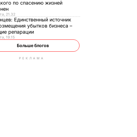
кого по спасению жизней
енен
та, 21.32
нцев:
Единственный источник
озмещения убытков бизнеса –
щие репарации
та, 19.15
Больше блогов
РЕКЛАМА