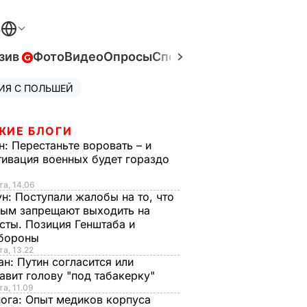
В
зив
Фото
Видео
Опросы
Спецпроекты
Война в Ук
ИЯ С ПОЛЬШЕЙ
ЖИЕ БЛОГИ
н:
Перестаньте воровать – и
ивация военных будет гораздо
та, 14.06
ун:
Поступали жалобы на то, что
ым запрещают выходить на
сты. Позиция Генштаба и
бороны
та, 13.22
ан:
Путин согласится или
авит голову "под табакерку"
та, 11.09
нога:
Опыт медиков корпуса