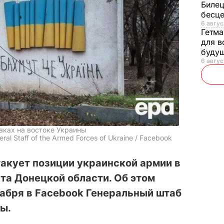
Билец
бесц
6 авгус
Гетма
для в
буду
6 авгус
аках на востоке Украины
al Staff of the Armed Forces of Ukraine / Facebook
акует позиции украинской армии в
та Донецкой области. Об этом
абря в Fаcebook Генеральный штаб
ы.