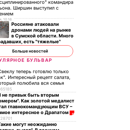
сциплинированного" командира
ьона. Ширшин выступил с
лением
, 10.16
Россияне атаковали
дронами людей на рынке
в Сумской области. Много
радавших, есть "тяжелые"
Больше новостей
УЛЯРНОЕ БУЛЬВАР
Свеклу теперь готовлю только
ак". Интересный рецепт салата,
оторый полюбила вся семья
65185
Я не привык быть вторым
омером". Как золотой медалист
тал главнокомандующим ВСУ –
амое интересное о Драпатом
28701
Такие могут неожиданно