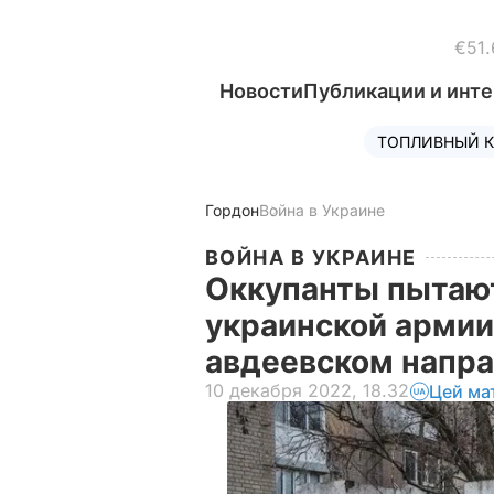
€51.
Новости
Публикации и инт
ТОПЛИВНЫЙ К
Гордон
Война в Украине
ВОЙНА В УКРАИНЕ
Оккупанты пытают
украинской армии
авдеевском напра
10 декабря 2022, 18.32
Цей ма