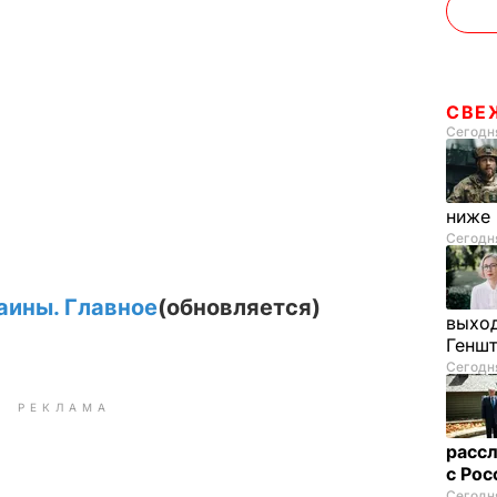
СВЕ
Сегодня
ниже
Сегодня
аины. Главное
(обновляется)
выход
Генш
Сегодня
РЕКЛАМА
рассл
с Ро
Сегодня