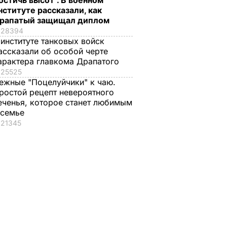
остичь высот". В военном
нституте рассказали, как
рапатый защищал диплом
28394
 институте танковых войск
ассказали об особой черте
арактера главкома Драпатого
25525
ежные "Поцелуйчики" к чаю.
ростой рецепт невероятного
еченья, которое станет любимым
 семье
21345