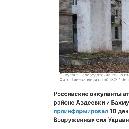
Оккупанты сосредоточились на ат
Фото: Генеральний штаб ЗСУ / Gener
Российские оккупанты ат
районе Авдеевки и Бахму
проинформировал
10 дек
Вооруженных сил Украин