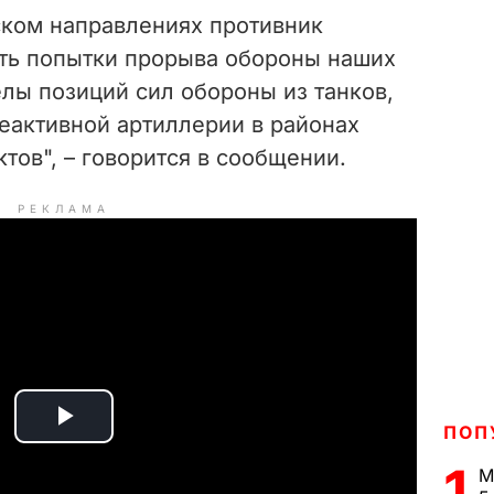
ском направлениях противник
ть попытки прорыва обороны наших
лы позиций сил обороны из танков,
еактивной артиллерии в районах
тов", – говорится в сообщении.
РЕКЛАМА
ПОП
P
1
М
l