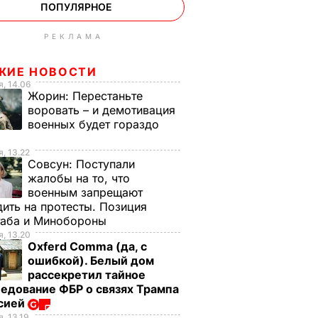
ПОПУЛЯРНОЕ
РЕКЛАМА
ЖИЕ НОВОСТИ
, 14.06
Жорин:
Перестаньте
воровать – и демотивация
военных будет гораздо
, 13.22
Совсун:
Поступали
жалобы на то, что
военным запрещают
ить на протесты. Позиция
таба и Минобороны
, 13.20
Oxferd Comma (да, с
ошибкой). Белый дом
рассекретил тайное
едование ФБР о связях Трампа
ссией
, 13.19