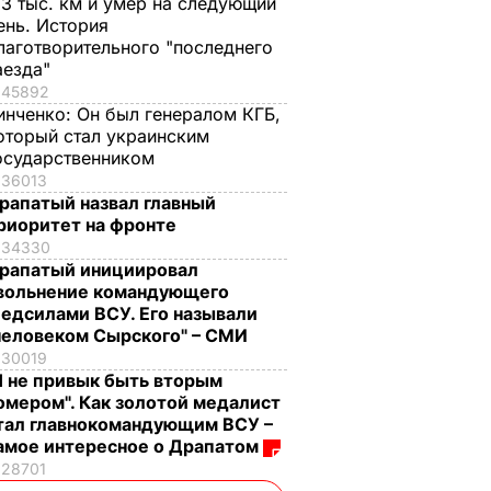
,3 тыс. км и умер на следующий
ень. История
лаготворительного "последнего
аезда"
45892
инченко:
Он был генералом КГБ,
оторый стал украинским
осударственником
36013
рапатый назвал главный
риоритет на фронте
34330
рапатый инициировал
вольнение командующего
едсилами ВСУ. Его называли
человеком Сырского" – СМИ
30019
Я не привык быть вторым
омером". Как золотой медалист
тал главнокомандующим ВСУ –
амое интересное о Драпатом
28701