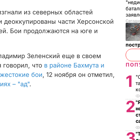
"неди
батал
изгнали из северных областей
заяв
и деоккупированы части Херсонской
Сегодня
ей. Бои продолжаются на юге и
пост
ладимир Зеленский еще в своем
 говорил, что
в районе Бахмута и
ПОП
 жестокие бои
, 12 ноября он отметил,
1
"
т
иях – "ад"
.
к
2
"
н
с
с
3
"