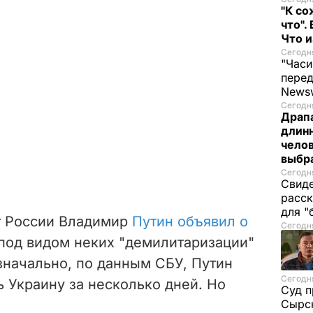
"К со
что".
Что 
Сегодня
"Часи
пере
News
Сегодня
Драпа
длинн
челов
выбра
Сегодня
Свиде
расск
для "
т России Владимир
Путин объявил о
Сегодня
под видом неких "демилитаризации"
значально, по данным СБУ, Путин
Сегодня
ь Украину за несколько дней. Но
Суд п
Сырск