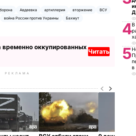
д
и
борона
Авдеевка
артиллерия
вторжение
ВСУ
Д
война России против Украины
Бахмут
4
В
р
х
а временно оккупированных
5
Н
Читать
П
п
в
РЕКЛАМА