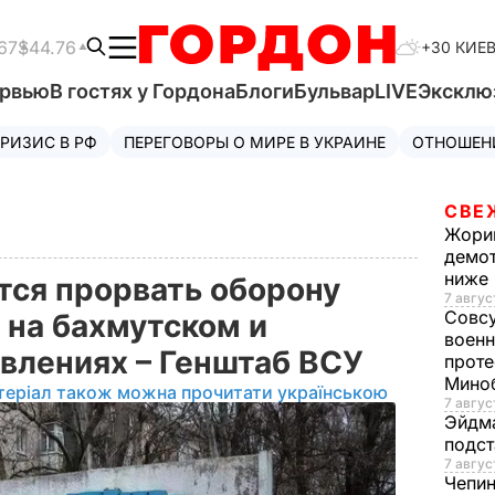
67
$44.76
+30 КИЕ
ервью
В гостях у Гордона
Блоги
Бульвар
LIVE
Эксклю
РИЗИС В РФ
ПЕРЕГОВОРЫ О МИРЕ В УКРАИНЕ
ОТНОШЕН
СВЕ
Жори
демот
ниже
ся прорвать оборону
7 авгус
Совс
 на бахмутском и
военн
влениях – Генштаб ВСУ
проте
Мино
теріал також можна прочитати українською
7 авгус
Эйдм
подст
7 авгус
Чепи