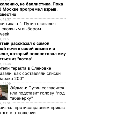
жалению, не баллистика. Пока
 В Москве прогремел взрыв.
известно
, 12.37
ки тикают". Путин оказался
д сложным выбором –
week
, 11.50
тый рассказал о самой
ой ночи в своей жизни и о
еке, который посоветовал ему
ться из "котла"
, 11.38
тели теракта в Оленовке
азали, как составляли списки
барака 200"
, 11.09
Эйдман:
Путин согласится
или подставит голову "под
табакерку"
, 11.01
ризнал противоправным приказ
ого в отношении