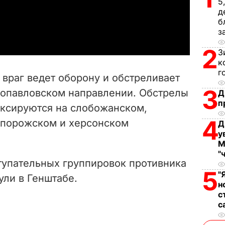
5
д
a
б
з
y
2
З
к
V
г
враг ведет оборону и обстреливает
i
3
вопавловском направлении. Обстрелы
Д
п
иксируются на слобожанском,
d
4
апорожском и херсонском
Д
e
у
М
o
"
тупательных группировок противника
5
"
ули в Генштабе.
н
с
с