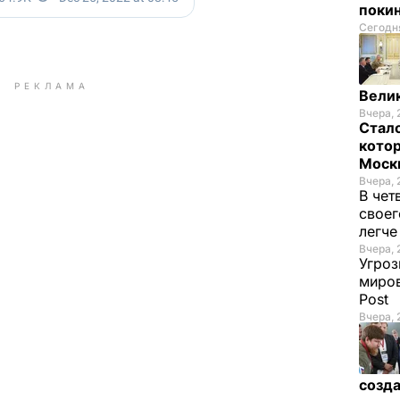
покин
Сегодня
РЕКЛАМА
Велик
Вчера, 
Стало
котор
Моск
Вчера, 
В чет
своег
легч
Вчера, 
Угроз
миров
Post
Вчера, 
созда