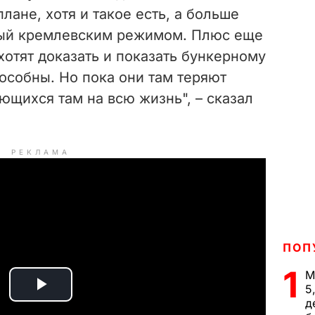
лане, хотя и такое есть, а больше
ый кремлевским режимом. Плюс еще
отят доказать и показать бункерному
пособны. Но пока они там теряют
ающихся там на всю жизнь", – сказал
РЕКЛАМА
ПОП
1
М
5
P
д