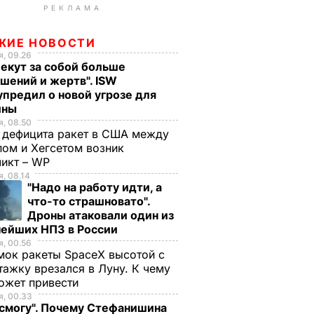
РЕКЛАМА
ЖИЕ НОВОСТИ
, 09.26
екут за собой больше
шений и жертв". ISW
предил о новой угрозе для
ины
, 08.50
 дефицита ракет в США между
ом и Хегсетом возник
ликт – WP
, 08.14
"Надо на работу идти, а
что-то страшновато".
Дроны атаковали один из
нейших НПЗ в России
, 00.56
ок ракеты SpaceX высотой с
тажку врезался в Луну. К чему
ожет привести
, 00.33
 смогу". Почему Стефанишина