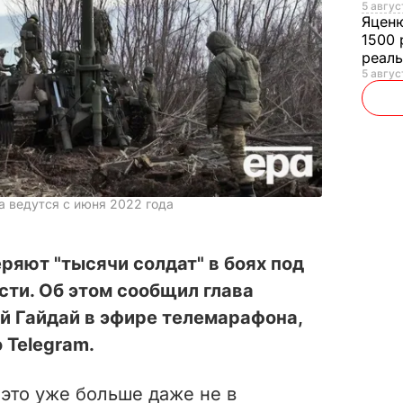
5 авгус
Яцен
1500 
реал
5 авгус
а ведутся с июня 2022 года
ряют "тысячи солдат" в боях под
ти. Об этом сообщил глава
й Гайдай в эфире телемарафона,
о Telegram.
о это уже больше даже не в