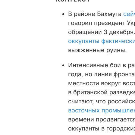
В районе Бахмута
сейч
говорил президент У
обращении 3 декабря.
оккупанты фактическ
выжженные руины.
Интенсивные бои в ра
года, но линия фронт
местности вокруг вос
в британской разведк
считают, что российс
восточных промышле
времени продвигаетс
оккупанты в городски