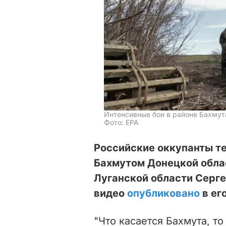
Интенсивные бои в районе Бахмут
Фото: EPA
Российские оккупанты те
Бахмутом Донецкой облас
Луганской области Серге
видео
опубликовано
в ег
"Что касается Бахмута, т