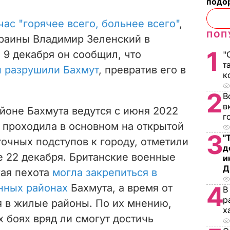
подо
ас "горячее всего, больнее всего"
,
ПОП
краины Владимир Зеленский в
1
 9 декабря он сообщил, что
"
т
и разрушили Бахмут
, превратив его в
к
2
В
в
йоне Бахмута ведутся с июня 2022
г
а проходила в основном на открытой
3
"
точных подступов к городу, отметили
д
е 22 декабря. Британские военные
и
Д
кая пехота
могла закрепиться в
4
нных районах
Бахмута, а время от
В
р
я в жилые районы. По их мнению,
х
х боях вряд ли смогут достичь