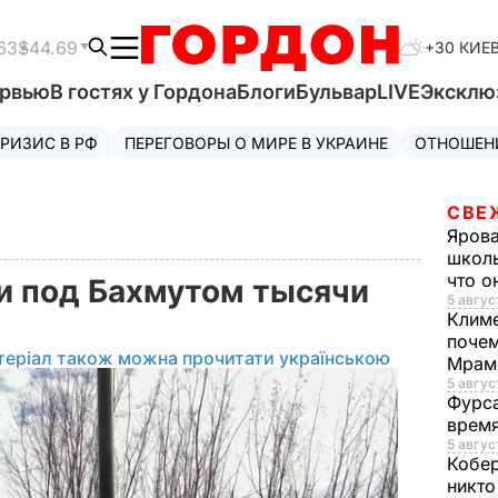
63
$44.69
+30 КИЕ
ервью
В гостях у Гордона
Блоги
Бульвар
LIVE
Эксклю
РИЗИС В РФ
ПЕРЕГОВОРЫ О МИРЕ В УКРАИНЕ
ОТНОШЕН
СВЕ
Яров
школь
что о
и под Бахмутом тысячи
5 авгус
Клим
почем
теріал також можна прочитати українською
Мрам
5 август
Фурс
время
5 авгус
Кобе
никто