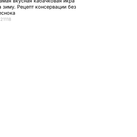
амая вкусная кабачковая икра
а зиму. Рецепт консервации без
еснока
21118