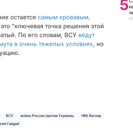
5
С
н
ч
ние остается
самым кровавым,
, это "ключевая точка решения этой
ватый. По его словам, ВСУ
ведут
мута в очень тяжелых условиях
, но
туацию.
ВСУ
война России против Украины
ЧВК Вагнер
гей Гайдай