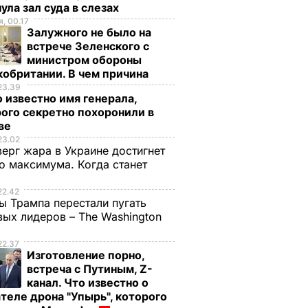
ула зал суда в слезах
, 00.17
Залужного не было на
встрече Зеленского с
министром обороны
обритании. В чем причина
23.39
 известно имя генерала,
ого секретно похоронили в
ве
23.02
верг жара в Украине достигнет
о максимума. Когда станет
е
22.42
ы Трампа перестали пугать
ых лидеров – The Washington
22.37
Изготовление порно,
встреча с Путиным, Z-
канал. Что известно о
теле дрона "Упырь", которого