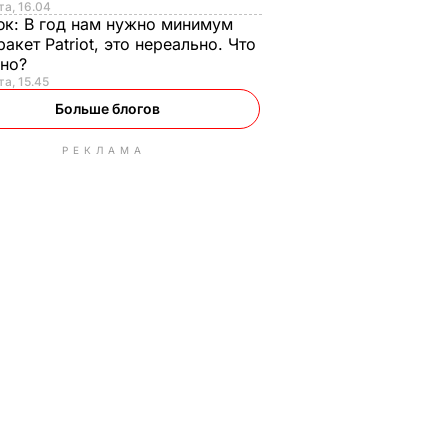
та, 16.04
юк:
В год нам нужно минимум
ракет Patriot, это нереально. Что
ьно?
та, 15.45
Больше блогов
РЕКЛАМА