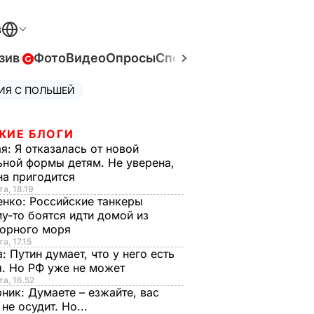
В
зив
Фото
Видео
Опросы
Спецпроекты
Война в Ук
ИЯ С ПОЛЬШЕЙ
ЖИЕ БЛОГИ
ая:
Я отказалась от новой
ной формы детям. Не уверена,
на пригодится
та, 18.19
енко:
Российские танкеры
у-то боятся идти домой из
орного моря
а, 17.15
а:
Путин думает, что у него есть
. Но РФ уже не может
та, 16.52
рник:
Думаете – езжайте, вас
 не осудит. Но...