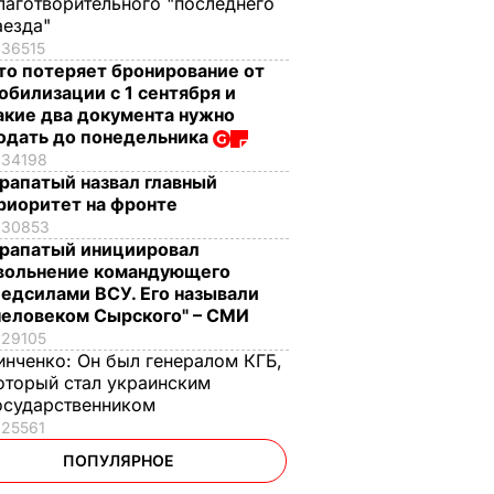
лаготворительного "последнего
аезда"
36515
то потеряет бронирование от
обилизации с 1 сентября и
акие два документа нужно
одать до понедельника
34198
рапатый назвал главный
риоритет на фронте
30853
рапатый инициировал
вольнение командующего
едсилами ВСУ. Его называли
человеком Сырского" – СМИ
29105
инченко:
Он был генералом КГБ,
оторый стал украинским
осударственником
25561
ПОПУЛЯРНОЕ