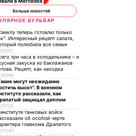
рвали в Mercedes
Больше новостей
УЛЯРНОЕ БУЛЬВАР
Свеклу теперь готовлю только
ак". Интересный рецепт салата,
оторый полюбила вся семья
53397
сего три часа в холодильнике – и
кусная закуска из баклажанов
отова. Рецепт, как находка
39596
Такие могут неожиданно
остичь высот". В военном
нституте рассказали, как
рапатый защищал диплом
25735
 институте танковых войск
ассказали об особой черте
арактера главкома Драпатого
22280