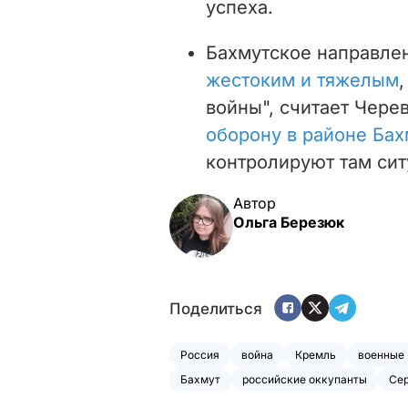
успеха.
Бахмутское направле
жестоким и тяжелым
войны", считает Чере
оборону в районе Бах
контролируют там си
Автор
Ольга Березюк
Поделиться
Россия
война
Кремль
военные
Бахмут
российские оккупанты
Сер