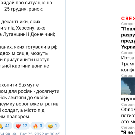
СВЕ
Сегодня
"Повл
разру
преду
Укра
Сегодня
Из-за
Трамп
конф
Сегодня
круп
Сегодня
Облом
пятиэ
это м
Сегодня
"Я не