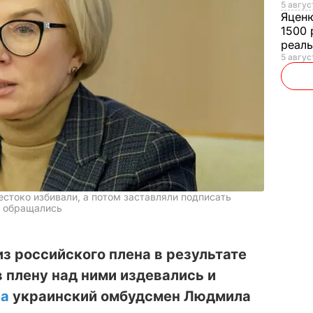
5 авгус
Яцен
1500 
реал
5 авгус
естоко избивали, а потом заставляли подписать
о обращались
з российского плена в результате
в плену над ними издевались и
ла
украинский омбудсмен Людмила