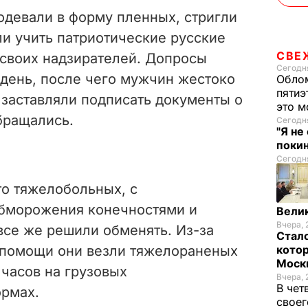
одевали в форму пленных, стригли
ли учить патриотические русские
СВЕ
 своих надзирателей. Допросы
Сегодня
 день, после чего мужчин жестоко
Облом
пятиэ
 заставляли подписать документы о
это м
бращались.
Сегодня
"Я не
покин
Сегодня
то тяжелобольных, с
обморожения конечностями и
Велик
Вчера, 
все же решили обменять. Из-за
Стало
 помощи они везли тяжелораненых
котор
Моск
 часов на грузовых
Вчера, 
В чет
рмах.
своег