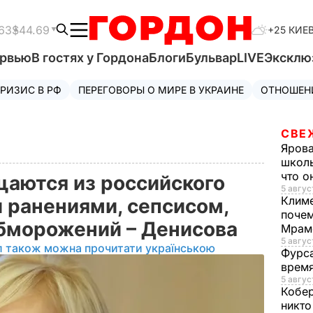
63
$44.69
+25 КИЕ
ервью
В гостях у Гордона
Блоги
Бульвар
LIVE
Эксклю
РИЗИС В РФ
ПЕРЕГОВОРЫ О МИРЕ В УКРАИНЕ
ОТНОШЕН
СВЕ
Яров
школь
что о
аются из российского
5 авгус
Клим
 ранениями, сепсисом,
почем
обморожений – Денисова
Мрам
5 август
л також можна прочитати українською
Фурс
время
5 авгус
Кобе
никто