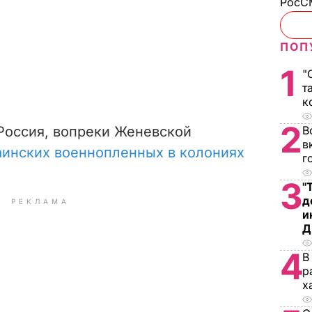
РосСМ
ПОП
1
"
т
к
2
 Россия, вопреки Женевской
В
в
аинских военнопленных в колониях
г
3
"
д
РЕКЛАМА
и
Д
4
В
р
х