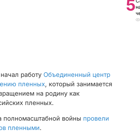
5
С
н
ч
 начал работу
Объединенный центр
дению пленных
, который занимается
вращением на родину как
ссийских пленных.
ла полномасштабной войны
провели
ов пленными
.