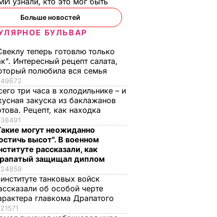
И узнали, кто это мог быть
Больше новостей
УЛЯРНОЕ БУЛЬВАР
Свеклу теперь готовлю только
ак". Интересный рецепт салата,
оторый полюбила вся семья
49672
сего три часа в холодильнике – и
кусная закуска из баклажанов
отова. Рецепт, как находка
38491
Такие могут неожиданно
остичь высот". В военном
нституте рассказали, как
рапатый защищал диплом
24859
 институте танковых войск
ассказали об особой черте
арактера главкома Драпатого
21571