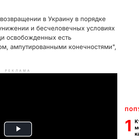
 возвращении в Украину в порядке
унижении и бесчеловечных условиях
ди освобожденных есть
ом, ампутированными конечностями",
РЕКЛАМА
ПОП
1
К
м
к
P