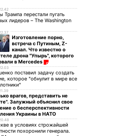
е
22.42
ы Трампа перестали пугать
ых лидеров – The Washington
22.37
Изготовление порно,
встреча с Путиным, Z-
канал. Что известно о
теле дрона "Упырь", которого
рвали в Mercedes
22.03
енко поставил задачу создать
е, которое "обнулит в мире все
илотники"
21.39
ько врагов, представить не
те". Залужный объяснил свое
ение о бесперспективности
пления Украины в НАТО
20.48
кве в условиях строжайшей
тности похоронили генерала.