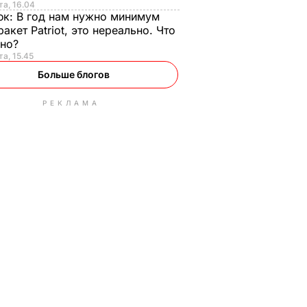
та, 16.04
юк:
В год нам нужно минимум
ракет Patriot, это нереально. Что
ьно?
та, 15.45
Больше блогов
РЕКЛАМА