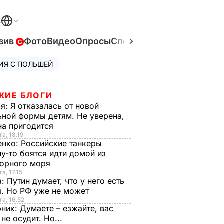
В
зив
Фото
Видео
Опросы
Спецпроекты
Война в Ук
ИЯ С ПОЛЬШЕЙ
ЖИЕ БЛОГИ
ая:
Я отказалась от новой
ной формы детям. Не уверена,
на пригодится
та, 18.19
енко:
Российские танкеры
у-то боятся идти домой из
орного моря
а, 17.15
а:
Путин думает, что у него есть
. Но РФ уже не может
та, 16.52
рник:
Думаете – езжайте, вас
 не осудит. Но...