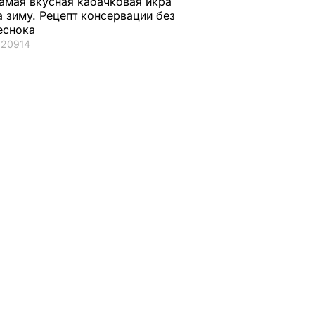
амая вкусная кабачковая икра
а зиму. Рецепт консервации без
еснока
20914