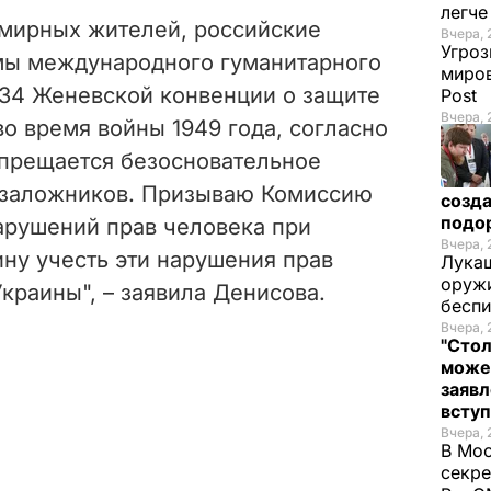
легч
 мирных жителей, российские
Вчера, 
Угроз
мы международного гуманитарного
миров
и 34 Женевской конвенции о защите
Post
Вчера, 
о время войны 1949 года, согласно
апрещается безосновательное
 заложников. Призываю Комиссию
созда
подо
рушений прав человека при
Вчера, 
ну учесть эти нарушения прав
Лукаш
оружи
краины", – заявила Денисова.
бесп
Вчера, 
"Стол
може
заявл
всту
Вчера, 
В Мос
секре