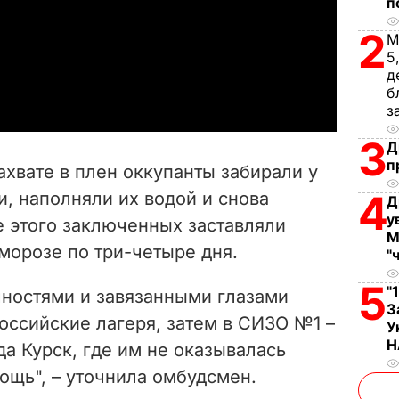
п
l
2
М
5
a
д
б
y
з
3
V
Д
п
захвате в плен оккупанты забирали у
i
4
, наполняли их водой и снова
Д
у
е этого заключенных заставляли
d
М
морозе по три-четыре дня.
"
e
5
"
ностями и завязанными глазами
o
З
оссийские лагеря, затем в СИЗО №1 –
У
Н
а Курск, где им не оказывалась
ощь", – уточнила омбудсмен.