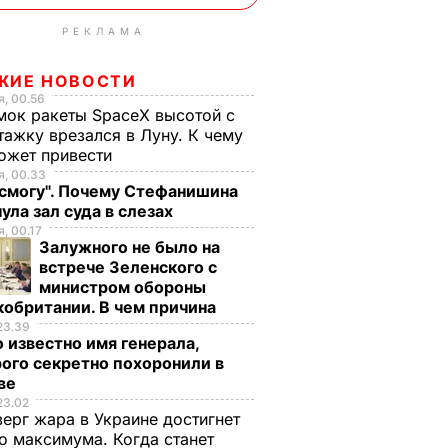
РЕКЛАМА
ЖИЕ НОВОСТИ
, 00.56
ок ракеты SpaceX высотой с
тажку врезался в Луну. К чему
ожет привести
, 00.33
 смогу". Почему Стефанишина
ула зал суда в слезах
, 00.17
Залужного не было на
встрече Зеленского с
министром обороны
обритании. В чем причина
23.39
 известно имя генерала,
ого секретно похоронили в
ве
23.02
верг жара в Украине достигнет
о максимума. Когда станет