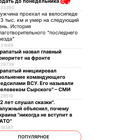
одать до понедельника
33390
ужчина проехал на велосипеде
,3 тыс. км и умер на следующий
ень. История
лаготворительного "последнего
аезда"
31669
рапатый назвал главный
риоритет на фронте
29738
рапатый инициировал
вольнение командующего
едсилами ВСУ. Его называли
человеком Сырского" – СМИ
28519
12 лет слушал сказки".
алужный объяснил, почему
краина "никогда не вступит в
АТО"
19387
ПОПУЛЯРНОЕ