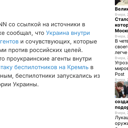
Велик
Вчера, 
Стало
NN со ссылкой на источники в
котор
Моск
ке сообщал, что
Украина внутри
Вчера, 
агентов
и сочувствующих, которые
В чет
своег
ми против российских целей.
легч
то проукраинские агенты внутри
Вчера, 
Угроз
атаку беспилотников на Кремль
в
миров
Post
нным, беспилотники запускались из
Вчера, 
ории Украины.
созда
подо
Вчера, 
Лукаш
оружи