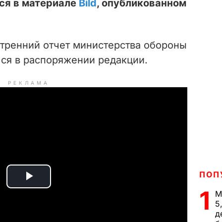
тся в материале
Bild
, опубликованном
утренний отчет министерства обороны
лся в распоряжении редакции.
РЕКЛАМА
ПОП
P
1
М
5
l
д