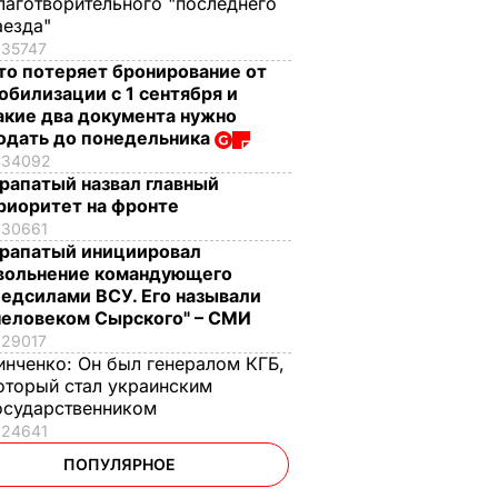
лаготворительного "последнего
аезда"
35747
то потеряет бронирование от
обилизации с 1 сентября и
акие два документа нужно
одать до понедельника
34092
рапатый назвал главный
риоритет на фронте
30661
рапатый инициировал
вольнение командующего
едсилами ВСУ. Его называли
человеком Сырского" – СМИ
29017
инченко:
Он был генералом КГБ,
оторый стал украинским
осударственником
24641
ПОПУЛЯРНОЕ