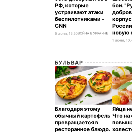
РФ, которые
бои. "
устраивают атаки
добров
беспилотниками –
корпус
CNN
России
новую
5 июня, 15.20
ВОЙНА В УКРАИНЕ
1 июня, 10
БУЛЬВАР
Благодаря этому
Яйца н
обычный картофель
Что на
превращается в
повыш
ресторанное блюдо.
холес