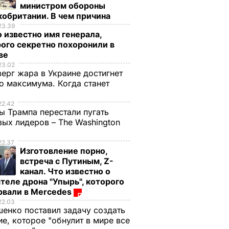
министром обороны
обритании. В чем причина
23.39
 известно имя генерала,
ого секретно похоронили в
ве
23.02
верг жара в Украине достигнет
о максимума. Когда станет
е
22.42
ы Трампа перестали пугать
ых лидеров – The Washington
22.37
Изготовление порно,
встреча с Путиным, Z-
канал. Что известно о
теле дрона "Упырь", которого
рвали в Mercedes
22.03
енко поставил задачу создать
е, которое "обнулит в мире все