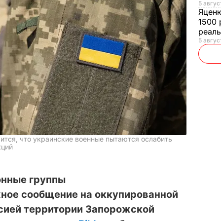
5 авгус
Яцен
1500 
реал
5 авгус
ится, что украинские военные пытаются ослабить
кций
онные группы
ное сообщение на оккупированной
сией территории Запорожской