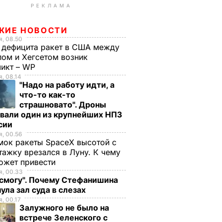
РЕКЛАМА
ЖИЕ НОВОСТИ
, 08.50
 дефицита ракет в США между
ом и Хегсетом возник
ликт – WP
, 08.14
"Надо на работу идти, а
что-то как-то
страшновато". Дроны
вали один из крупнейших НПЗ
ссии
, 00.56
ок ракеты SpaceX высотой с
тажку врезался в Луну. К чему
ожет привести
, 00.33
 смогу". Почему Стефанишина
ула зал суда в слезах
, 00.17
Залужного не было на
встрече Зеленского с