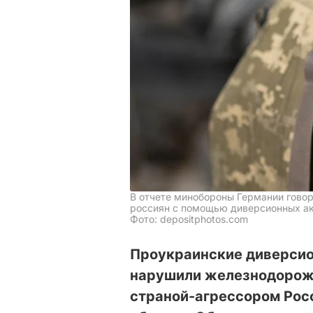
В отчете минобороны Германии говор
россиян с помощью диверсионных а
Фото: depositphotos.com
Проукраинские диверси
нарушили железнодорож
страной-агрессором Рос