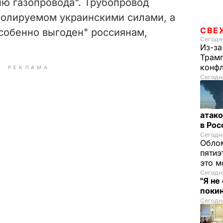
ию газопровода".
Трубопровод
тролируемом украинскими силами, а
СВЕ
особенно выгоден" россиянам,
Сегодня
Из-за
Трамп
конф
РЕКЛАМА
Сегодня
атако
в Ро
Сегодня
Облом
пятиэ
это м
Сегодня
"Я не
покин
Сегодня