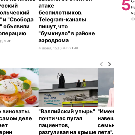
5
С
Русский
атаке
н
ольческий
беспилотников.
ч
" и "Свобода
Telegram-каналы
" объявили
пишут, что
 операцию
"бумкнуло" в районе
аэродрома
.43
МИР
4 июня, 15.15
СОБЫТИЯ
е виноваты.
"Валлийский упырь"
"Именно там 
 самом деле
почти час пугал
навещают чл
ает
пациентов,
семьи в тече
терин
разгуливая на крыше
лета". Где о