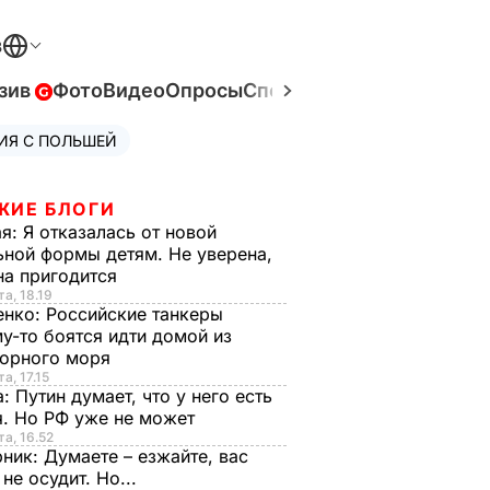
В
зив
Фото
Видео
Опросы
Спецпроекты
Война в Ук
ИЯ С ПОЛЬШЕЙ
ЖИЕ БЛОГИ
ая:
Я отказалась от новой
ной формы детям. Не уверена,
на пригодится
та, 18.19
енко:
Российские танкеры
у-то боятся идти домой из
орного моря
а, 17.15
а:
Путин думает, что у него есть
. Но РФ уже не может
та, 16.52
рник:
Думаете – езжайте, вас
 не осудит. Но...