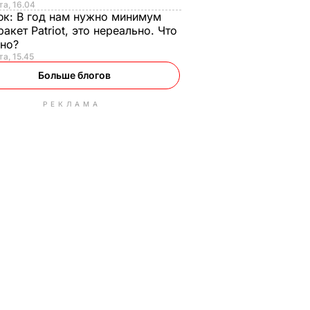
та, 16.04
юк:
В год нам нужно минимум
ракет Patriot, это нереально. Что
ьно?
та, 15.45
Больше блогов
РЕКЛАМА