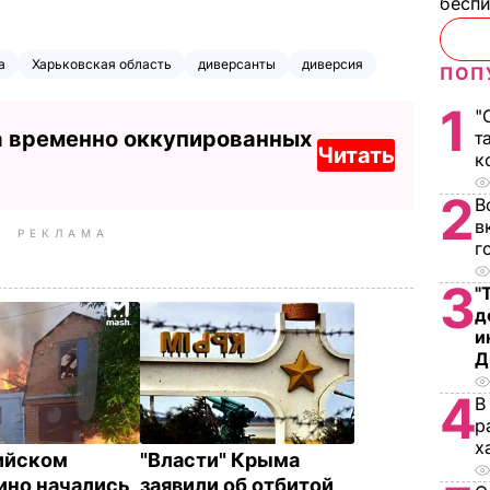
бесп
а
Харьковская область
диверсанты
диверсия
ПОП
1
"
а временно оккупированных
т
Читать
к
2
В
в
РЕКЛАМА
г
3
"
д
и
Д
4
В
р
х
ийском
"Власти" Крыма
но начались
заявили об отбитой