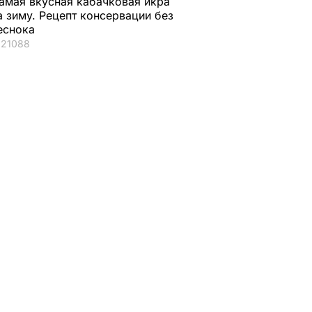
амая вкусная кабачковая икра
а зиму. Рецепт консервации без
еснока
21088
его
Названа лучшая соль
Мария Бурмака: На
ены
для консервации,
говорят, что будет
ние
выберите ее – и
тяжелая зима, и я н
тдыхают
крышки на банках не
знаю, что делать,