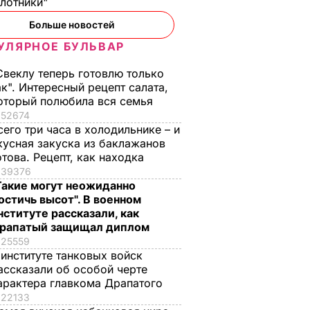
илотники"
Больше новостей
УЛЯРНОЕ БУЛЬВАР
Свеклу теперь готовлю только
ак". Интересный рецепт салата,
оторый полюбила вся семья
52674
сего три часа в холодильнике – и
кусная закуска из баклажанов
отова. Рецепт, как находка
39376
Такие могут неожиданно
остичь высот". В военном
нституте рассказали, как
рапатый защищал диплом
25559
 институте танковых войск
ассказали об особой черте
арактера главкома Драпатого
22133