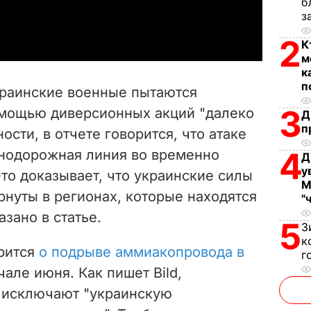
б
a
з
2
y
К
м
V
к
п
украинские военные пытаются
i
3
омощью диверсионных акций "далеко
Д
п
ности, в отчете говорится, что атаке
d
4
нодорожная линия во временно
Д
e
у
то доказывает, что украинские силы
М
рнуты в регионах, которые находятся
o
"
зано в статье.
5
З
к
орится
о подрыве аммиакопровода в
г
чале июня. Как пишет Bild,
 исключают "
украинскую