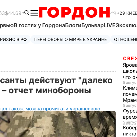
63
$44.69
+29 КИЕ
ервью
В гостях у Гордона
Блоги
Бульвар
LIVE
Эксклю
РИЗИС В РФ
ПЕРЕГОВОРЫ О МИРЕ В УКРАИНЕ
ОТНОШЕН
СВЕ
Яров
школь
что о
санты действуют "далеко
5 авгус
Клим
" – отчет минобороны
почем
Мрам
5 август
іал також можна прочитати українською
Фурс
время
5 авгус
Кобе
никто