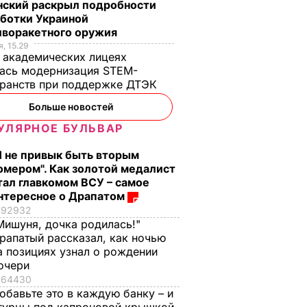
нский раскрыл подробности
аботки Украиной
иворакетного оружия
, 15.29
 академических лицеях
ась модернизация STEM-
ранств при поддержке ДТЭК​
Больше новостей
УЛЯРНОЕ БУЛЬВАР
Я не привык быть вторым
омером". Как золотой медалист
тал главкомом ВСУ – самое
нтересное о Драпатом
92932
Мишуня, дочка родилась!"
рапатый рассказал, как ночью
а позициях узнал о рождении
очери
64430
обавьте это в каждую банку – и