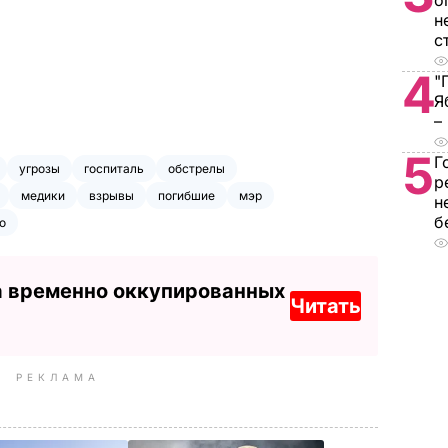
о
н
с
4
"
Я
–
5
Г
угрозы
госпиталь
обстрелы
р
медики
взрывы
погибшие
мэр
н
б
о
а временно оккупированных
Читать
РЕКЛАМА