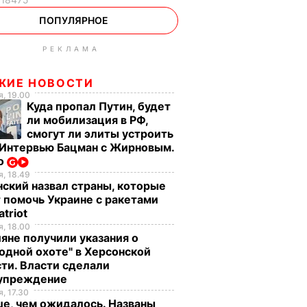
ПОПУЛЯРНОЕ
РЕКЛАМА
ЖИЕ НОВОСТИ
, 19.00
Куда пропал Путин, будет
ли мобилизация в РФ,
смогут ли элиты устроить
 Интервью Бацман с Жирновым.
о
, 18.49
ский назвал страны, которые
 помочь Украине с ракетами
atriot
, 18.00
яне получили указания о
одной охоте" в Херсонской
ти. Власти сделали
упреждение
, 17.30
е, чем ожидалось. Названы