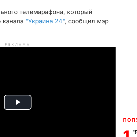
льного телемарафона, который
e канала
"Украина 24"
, сообщил мэр
РЕКЛАМА
P
ПОП
l
1
"
a