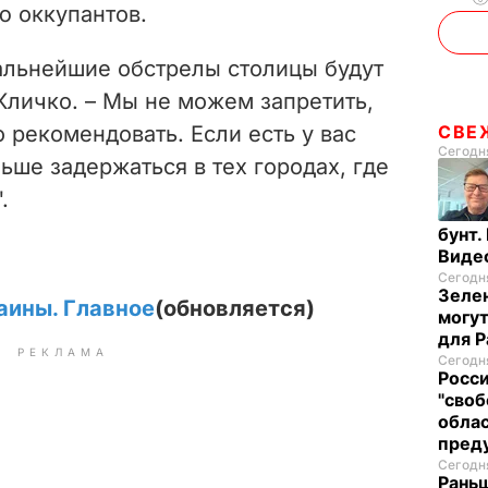
ю оккупантов.
альнейшие обстрелы столицы будут
Кличко. – Мы не можем запретить,
СВЕ
рекомендовать. Если есть у вас
Сегодня
ше задержаться в тех городах, где
.
бунт.
Виде
Сегодня
Зелен
аины. Главное
(обновляется)
могут
для P
РЕКЛАМА
Сегодня
Росси
"своб
облас
пред
Сегодня
Раньш