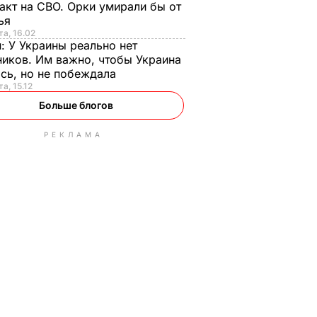
акт на СВО. Орки умирали бы от
тья
та, 16.02
н:
У Украины реально нет
иков. Им важно, чтобы Украина
сь, но не побеждала
а, 15.12
Больше блогов
РЕКЛАМА