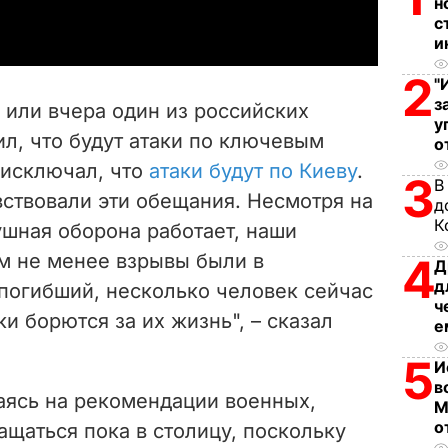
н
с
y
и
2
V
"
з
а или вчера один из российских
у
i
ил, что будут атаки по ключевым
о
 исключал, что
атаки будут по Киеву
.
d
3
В
вствовали эти обещания. Несмотря на
д
e
К
ушная оборона работает, наши
м не менее взрывы были в
4
o
Д
д
погибший, несколько человек сейчас
ч
и борются за их жизнь", – сказал
е
5
И
в
аясь на рекомендации военных,
М
о
ащаться пока в столицу, поскольку