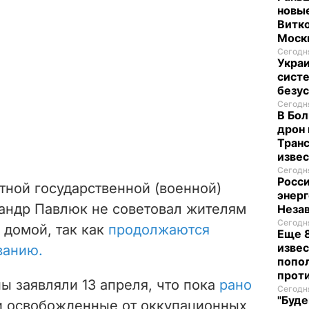
новые
Витко
Моск
Сегодня
Укра
систе
безу
Сегодня
В Бол
дрон 
Транс
изве
Сегодня
Росси
тной государственной (военной)
энерг
андр Павлюк не советовал жителям
Неза
Сегодня
 домой, так как
продолжаются
Еще 8
извес
ванию.
попо
прот
 заявляли 13 апреля, что пока
рано
Сегодня
"Буде
 освобожденные от оккупационных