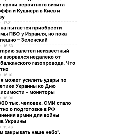
 сроки вероятного визита
ффа и Кушнера в Киев и
ву
, 17.21
ина пытается приобрести
мы ПВО у Израиля, но пока
спешно – Зеленский
, 16.53
гарию залетел неизвестный
и взорвался недалеко от
балканского газопровода. Что
стно
, 16.10
я может усилить удары по
етике Украины ко Дню
висимости – мониторы
, 16.06
00 тыс. человек. СМИ стало
тно о подготовке в РФ
лнения армии для войны
ив Украины
, 15.46
м закрывать наше небо".