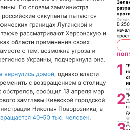
Зеле
раины. По словам замминистра
разр
прот
 российские оккупанты пытаются
Сегодня
В 250
афических границах Луганской и
начал
 также рассматривают Херсонскую и
прост
как области применения своих
вместе с тем, возможна угроза и
ПОП
регионов Украины, подчеркнула она.
1
"
н
е вернулись домой
, однако власти
с
ременить с возвращением в столицу
и
х обстрелов, сообщил 13 апреля мэр
2
"
рвого замглавы Киевской городской
Д
н
нистрации Николая Поворозника, в
д
звращается 40–50 тыс. человек
.
3
Д