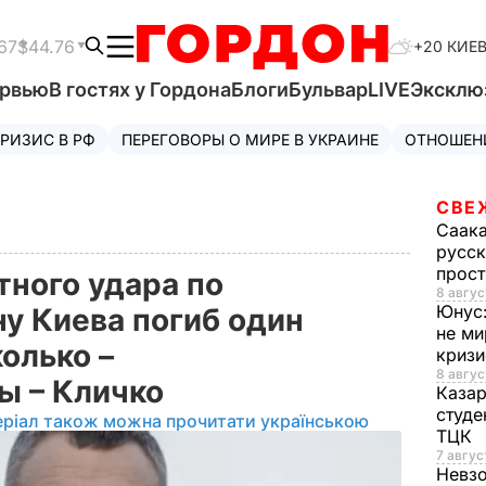
67
$44.76
+20 КИЕ
ервью
В гостях у Гордона
Блоги
Бульвар
LIVE
Эксклю
РИЗИС В РФ
ПЕРЕГОВОРЫ О МИРЕ В УКРАИНЕ
ОТНОШЕН
СВЕ
Саак
русск
прос
тного удара по
8 авгус
Юнус
у Киева погиб один
не ми
олько –
криз
8 авгус
ы – Кличко
Каза
студе
еріал також можна прочитати українською
ТЦК
7 авгус
Невз