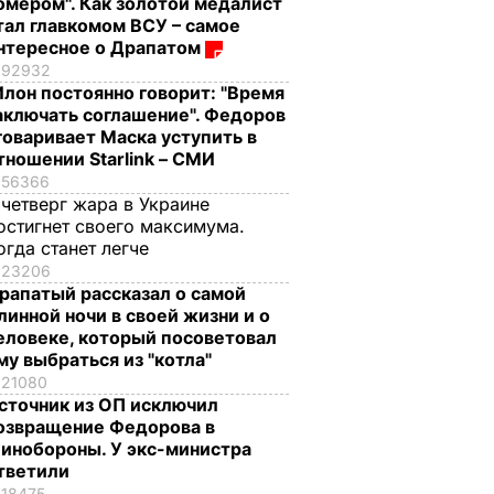
омером". Как золотой медалист
тал главкомом ВСУ – самое
нтересное о Драпатом
92932
Илон постоянно говорит: "Время
аключать соглашение". Федоров
говаривает Маска уступить в
тношении Starlink – СМИ
56366
 четверг жара в Украине
остигнет своего максимума.
огда станет легче
23206
рапатый рассказал о самой
линной ночи в своей жизни и о
еловеке, который посоветовал
му выбраться из "котла"
21080
сточник из ОП исключил
озвращение Федорова в
инобороны. У экс-министра
тветили
18475