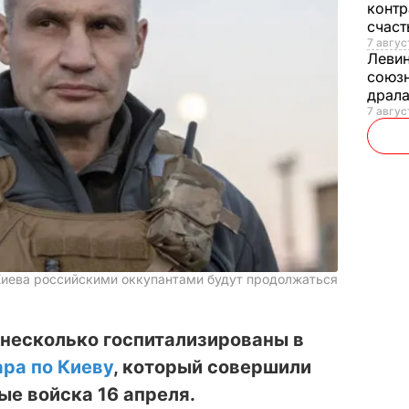
контр
счас
7 авгус
Леви
союзн
драла
7 август
 Киева российскими оккупантами будут продолжаться
 несколько госпитализированы в
ара по Киеву
, который совершили
е войска 16 апреля.