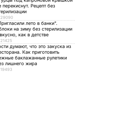
гурцы под капроновой крышкой
е перекиснут. Рецепт без
терилизации
29090
Пригласили лето в банки".
блоки на зиму без стерилизации
 вкусно, как в детстве
21425
ости думают, что это закуска из
есторана. Как приготовить
ежные баклажанные рулетики
ез лишнего жира
19493