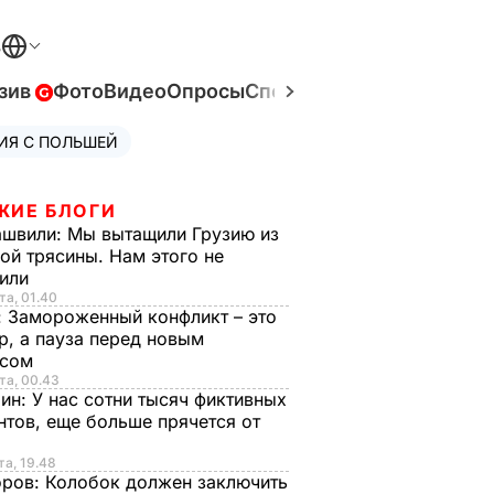
В
зив
Фото
Видео
Опросы
Спецпроекты
Война в Ук
ИЯ С ПОЛЬШЕЙ
ЖИЕ БЛОГИ
ашвили:
Мы вытащили Грузию из
ой трясины. Нам этого не
тили
та, 01.40
:
Замороженный конфликт – это
р, а пауза перед новым
исом
та, 00.43
рин:
У нас сотни тысяч фиктивных
нтов, еще больше прячется от
та, 19.48
оров:
Колобок должен заключить