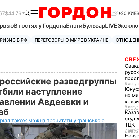
67
$44.76
+20 КИЕ
ервью
В гостях у Гордона
Блоги
Бульвар
LIVE
Эксклю
РИЗИС В РФ
ПЕРЕГОВОРЫ О МИРЕ В УКРАИНЕ
ОТНОШЕН
СВЕ
Саак
русск
прос
российские разведгруппы
8 авгус
Юнус
отбили наступление
не ми
равлении Авдеевки и
криз
8 авгус
таб
Каза
студе
ріал також можна прочитати українською
ТЦК
7 авгус
Невз