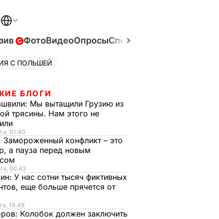
В
зив
Фото
Видео
Опросы
Спецпроекты
Война в Ук
ИЯ С ПОЛЬШЕЙ
ЖИЕ БЛОГИ
ашвили:
Мы вытащили Грузию из
ой трясины. Нам этого не
тили
та, 01.40
:
Замороженный конфликт – это
р, а пауза перед новым
исом
та, 00.43
рин:
У нас сотни тысяч фиктивных
нтов, еще больше прячется от
та, 19.48
оров:
Колобок должен заключить