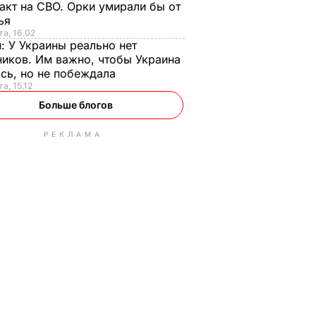
акт на СВО. Орки умирали бы от
тья
та, 16.02
н:
У Украины реально нет
иков. Им важно, чтобы Украина
сь, но не побеждала
а, 15.12
Больше блогов
РЕКЛАМА