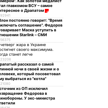
омером". Как золотой медалист
тал главкомом ВСУ – самое
нтересное о Драпатом
92941
Илон постоянно говорит: "Время
аключать соглашение". Федоров
говаривает Маска уступить в
тношении Starlink – СМИ
56375
 четверг жара в Украине
остигнет своего максимума.
огда станет легче
23206
рапатый рассказал о самой
линной ночи в своей жизни и о
еловеке, который посоветовал
му выбраться из "котла"
21080
сточник из ОП исключил
озвращение Федорова в
инобороны. У экс-министра
тветили
18476