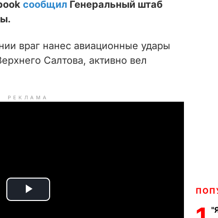
ebook
сообщил
Генеральный штаб
ы.
нии враг нанес авиационные удары
Верхнего Салтова, активно вел
РЕКЛАМА
ПОП
P
1
"