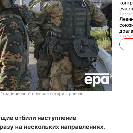
контр
счас
7 авгус
Леви
союзн
драла
7 август
"традиционно" понесли потери в районе
щие отбили наступление
разу на нескольких направлениях.