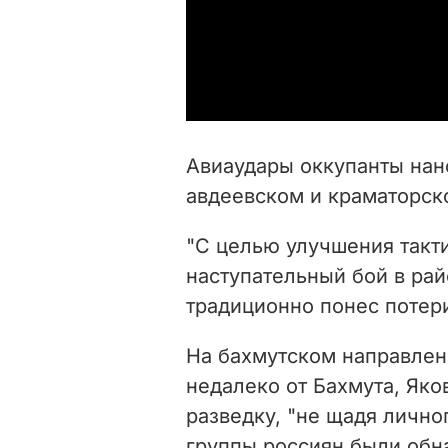
Авиаудары оккупанты нан
авдеевском и краматорск
"С целью улучшения такт
наступательный бой в ра
традиционно понес потери
На бахмутском направлен
недалеко от Бахмута, Яко
разведку, "не щадя лично
группы россиян были об