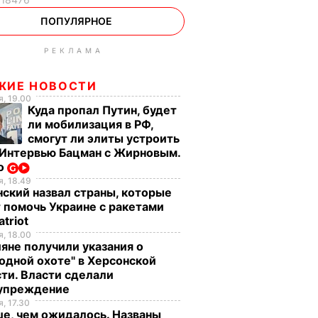
ПОПУЛЯРНОЕ
РЕКЛАМА
ЖИЕ НОВОСТИ
, 19.00
Куда пропал Путин, будет
ли мобилизация в РФ,
смогут ли элиты устроить
 Интервью Бацман с Жирновым.
о
, 18.49
ский назвал страны, которые
 помочь Украине с ракетами
atriot
, 18.00
яне получили указания о
одной охоте" в Херсонской
ти. Власти сделали
упреждение
, 17.30
е, чем ожидалось. Названы