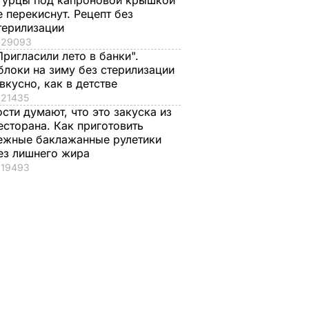
гурцы под капроновой крышкой
е перекиснут. Рецепт без
терилизации
29093
Пригласили лето в банки".
блоки на зиму без стерилизации
 вкусно, как в детстве
21435
ости думают, что это закуска из
есторана. Как приготовить
ежные баклажанные рулетики
ез лишнего жира
19493