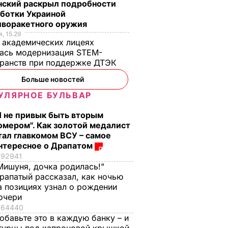
нский раскрыл подробности
аботки Украиной
иворакетного оружия
, 15.29
 академических лицеях
ась модернизация STEM-
ранств при поддержке ДТЭК​
Больше новостей
УЛЯРНОЕ БУЛЬВАР
Я не привык быть вторым
омером". Как золотой медалист
тал главкомом ВСУ – самое
нтересное о Драпатом
92941
Мишуня, дочка родилась!"
рапатый рассказал, как ночью
а позициях узнал о рождении
очери
64440
обавьте это в каждую банку – и