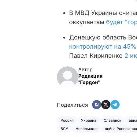
В МВД Украины считаю
оккупантам
будет "го
Донецкую область
Во
контролируют на 45%
Павел Кириленко
2 и
Автор
Редакция
"Гордон"
Поделиться
Россия
Украина
Славянск
ави
ВСУ
Невельское
война России пр