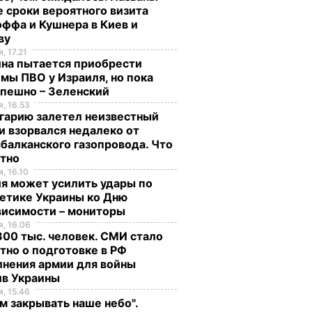
 сроки вероятного визита
ффа и Кушнера в Киев и
ву
, 17.21
ина пытается приобрести
мы ПВО у Израиля, но пока
спешно – Зеленский
, 16.53
гарию залетел неизвестный
и взорвался недалеко от
балканского газопровода. Что
стно
, 16.10
я может усилить удары по
етике Украины ко Дню
висимости – мониторы
, 16.06
00 тыс. человек. СМИ стало
тно о подготовке в РФ
лнения армии для войны
ив Украины
, 15.46
м закрывать наше небо".