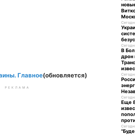
новые
Витко
Моск
Сегодня
Укра
систе
безу
Сегодня
В Бол
дрон 
Транс
изве
аины. Главное
(обновляется)
Сегодня
Росси
энерг
РЕКЛАМА
Неза
Сегодня
Еще 8
извес
попо
прот
Сегодня
"Буде