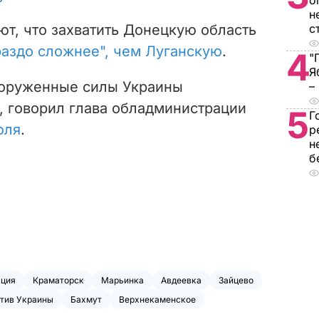
о
н
т, что захватить Донецкую область
с
раздо сложнее", чем Луганскую
.
4
"
Я
оруженные силы Украины
–
, говорил глава обладминистрации
5
Г
юля
.
р
н
б
ация
Краматорск
Марьинка
Авдеевка
Зайцево
отив Украины
Бахмут
Верхнекаменское