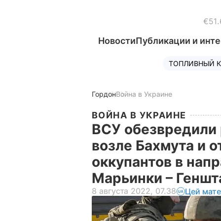
€51.
Новости
Публикации и инт
ТОПЛИВНЫЙ К
Гордон
Война в Украине
ВОЙНА В УКРАИНЕ
ВСУ обезвредили 
возле Бахмута и 
оккупантов в нап
Марьинки – Генш
8 августа 2022, 07.38
Цей мате