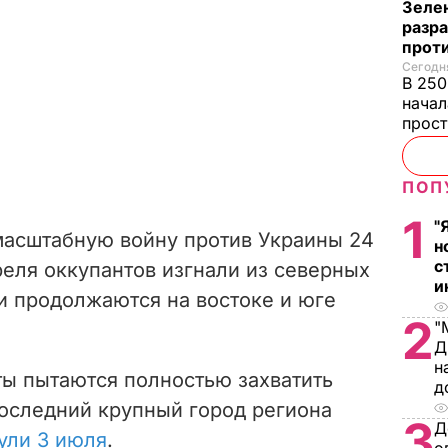
Зеле
разр
прот
Сегодня
В 250
начал
прост
ПОП
1
"
масштабную войну против Украины 24
н
с
реля оккупантов изгнали из северных
и
и продолжаются на востоке и юге
2
"
Д
н
ы пытаются полностью захватить
д
оследний крупный город региона
3
Д
ули 3 июля
.