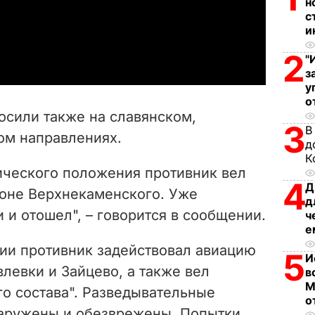
l
н
с
и
a
2
"
y
з
у
V
о
осили также на славянском,
3
i
В
ом направлениях.
д
К
d
ического положения противник вел
4
Д
e
йоне Верхнекаменского. Уже
д
 и отошел", – говорится в сообщении.
ч
o
е
ии противник задействовал авиацию
5
И
влевки и Зайцево, а также вел
в
М
го состава". Разведывательные
о
наружены и обезврежены. Попытки