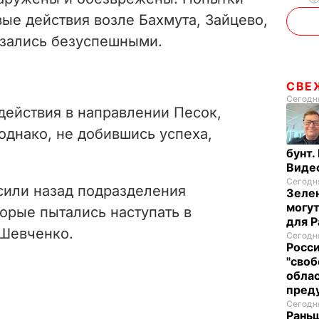
ые действия возле Бахмута, Зайцево,
азались безуспешными.
СВЕ
Сегодня
действия в направлении Песок,
однако, не добившись успеха,
бунт.
Виде
Сегодня
сили назад подразделения
Зелен
могут
орые пытались наступать в
для P
 Шевченко.
Сегодня
Росси
"своб
облас
пред
Сегодня
Раньш