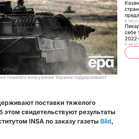
Каза
стран
предл
6 авгус
Пека
себе 
2022
6 авгус
авки тяжелого вооружения Украине поддерживают
держивают поставки тяжелого
б этом свидетельствуют результаты
ститутом INSA по заказу газеты
Bild
,