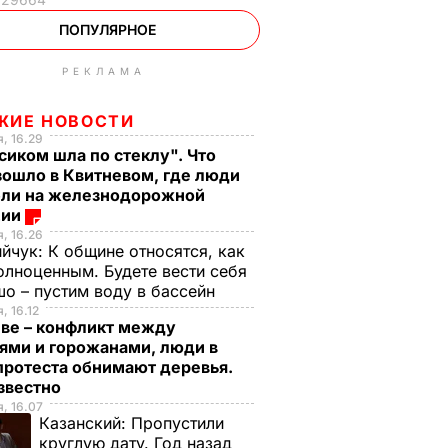
ПОПУЛЯРНОЕ
РЕКЛАМА
ЖИЕ НОВОСТИ
, 16.29
сиком шла по стеклу". Что
зошло в Квитневом, где люди
бли на железнодорожной
ции
, 16.26
ийчук:
К общине относятся, как
олноценным. Будете вести себя
о – пустим воду в бассейн
, 16.12
еве – конфликт между
ями и горожанами, люди в
протеста обнимают деревья.
известно
, 16.07
Казанский:
Пропустили
круглую дату. Год назад