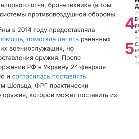
и
алпового огня, бронетехника (в том
Д
е системы противовоздушной обороны.
4
В
р
йны в 2014 году предоставляла
х
 помощь
,
помогала лечить
раненных
5
С
ких военнослужащих, но
н
ч
оставления оружия. После
оржения РФ в Украину 24 февраля
ю и
согласилась поставлять
ам Шольца, ФРГ практически
 оружия, которое может поставить из