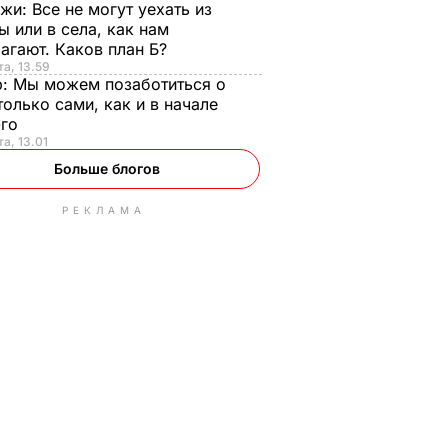
нжи:
Все не могут уехать из
ы или в села, как нам
агают. Каков план Б?
та, 13.59
р:
Мы можем позаботиться о
только сами, как и в начале
-го
та, 13.01
Больше блогов
РЕКЛАМА