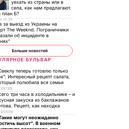
уехать из страны или в
села, как нам предлагают.
 план Б?
, 13.39
а за выезд из Украины на
рт The Weeknd. Пограничники
азали об инциденте в
инях"
Больше новостей
УЛЯРНОЕ БУЛЬВАР
Свеклу теперь готовлю только
ак". Интересный рецепт салата,
оторый полюбила вся семья
59788
сего три часа в холодильнике – и
кусная закуска из баклажанов
отова. Рецепт, как находка
40898
Такие могут неожиданно
остичь высот". В военном