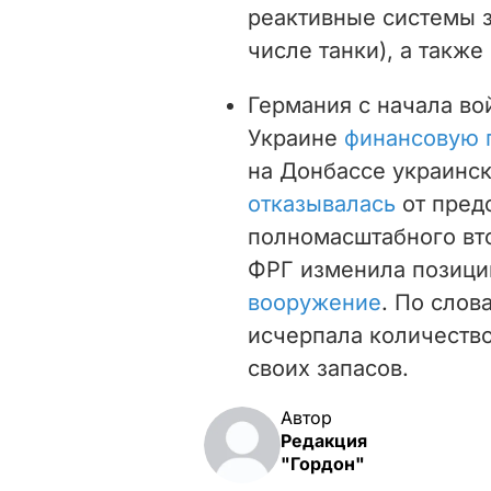
реактивные системы з
числе танки), а такж
Германия с начала во
Украине
финансовую
на Донбассе украинс
отказывалась
от пред
полномасштабного вт
ФРГ изменила позици
вооружение
. По слов
исчерпала количество
своих запасов.
Автор
Редакция
"Гордон"