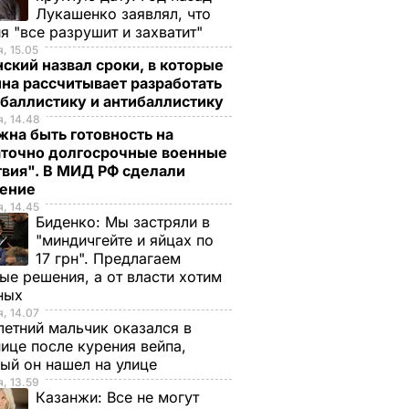
Лукашенко заявлял, что
я "все разрушит и захватит"
, 15.05
ский назвал сроки, в которые
на рассчитывает разработать
 баллистику и антибаллистику
, 14.48
на быть готовность на
аточно долгосрочные военные
твия". В МИД РФ сделали
ление
, 14.45
Биденко:
Мы застряли в
"миндичгейте и яйцах по
17 грн". Предлагаем
ые решения, а от власти хотим
ных
, 14.07
етний мальчик оказался в
ице после курения вейпа,
ый он нашел на улице
, 13.59
Казанжи:
Все не могут