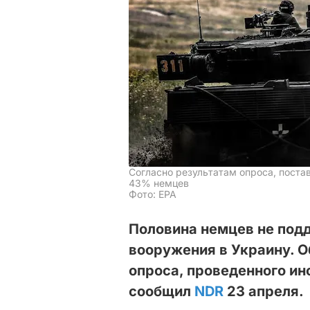
Согласно результатам опроса, пост
43% немцев
Фото: EPA
Половина немцев не под
вооружения в Украину. О
опроса, проведенного ин
сообщил
NDR
23 апреля.