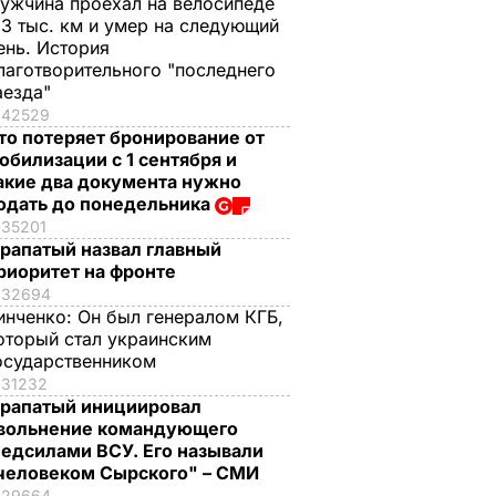
ужчина проехал на велосипеде
,3 тыс. км и умер на следующий
ень. История
лаготворительного "последнего
аезда"
42529
то потеряет бронирование от
обилизации с 1 сентября и
акие два документа нужно
одать до понедельника
35201
рапатый назвал главный
риоритет на фронте
32694
инченко:
Он был генералом КГБ,
оторый стал украинским
осударственником
31232
рапатый инициировал
вольнение командующего
едсилами ВСУ. Его называли
человеком Сырского" – СМИ
29664