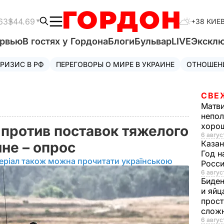
63
$44.69
+38 КИЕ
ервью
В гостях у Гордона
Блоги
Бульвар
LIVE
Экскл
РИЗИС В РФ
ПЕРЕГОВОРЫ О МИРЕ В УКРАИНЕ
ОТНОШЕН
СВЕ
Матв
непол
хорош
против поставок тяжелого
6 авгус
Казан
не – опрос
Год н
еріал також можна прочитати українською
Росси
6 авгус
Биде
и яйц
прост
слож
6 авгус