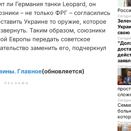
ит ли Германия танки Leopard, он
Росси
юзники – не только ФРГ – согласились
Сегодня
Зелен
оставить Украине то оружие, которое
Украи
звернуть. Таким образом, союзники
свою
ной Европы передать советское
Сегодня
"Долж
зательство заменить его, подчеркнул
дост
дейс
заяв
Сегодня
аины. Главное
(обновляется)
РЕКЛАМА
прост
слож
Сегодня
Семил
больн
котор
Сегодня