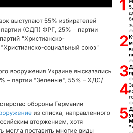
y
1
М
5
V
д
б
авок выступают 55% избирателей
з
i
партии (СДП) ФРГ, 25% – партии
2
К
партий "Христианско-
d
м
 "Христианско-социальный союз"
к
e
п
3
o
Д
ого вооружения Украине высказались
п
% – партии "Зеленые", 55% – ХДС/
4
З
к
г
истерство обороны Германии
5
Д
вооружение
из списка, направленного
у
М
оссийским вторжением, хотя
"
 могла поставить многие виды