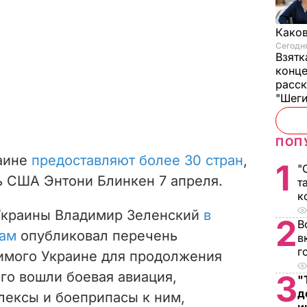
Каков
Сегодня
Взятк
конце
расск
"Шег
ПОП
аине
предоставляют более 30 стран
,
1
"
ь США Энтони Блинкен 7 апреля.
т
к
 Украины Владимир Зеленский
в
2
В
кам
опубликовал перечень
в
г
имого Украине для продолжения
его вошли боевая авиация,
3
"
д
лексы и боеприпасы к ним,