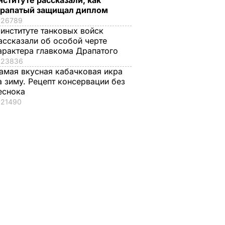
нституте рассказали, как
рапатый защищал диплом
26789
 институте танковых войск
ассказали об особой черте
арактера главкома Драпатого
23836
амая вкусная кабачковая икра
а зиму. Рецепт консервации без
еснока
21490