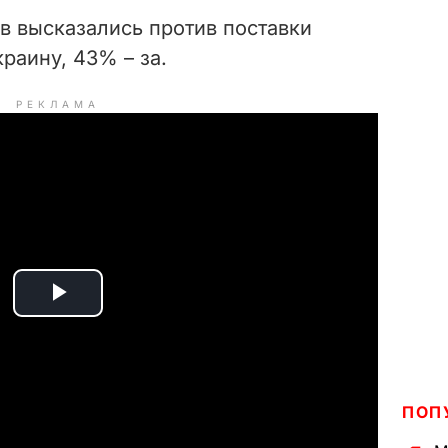
в высказались против поставки
раину, 43% – за.
РЕКЛАМА
P
l
a
ПОП