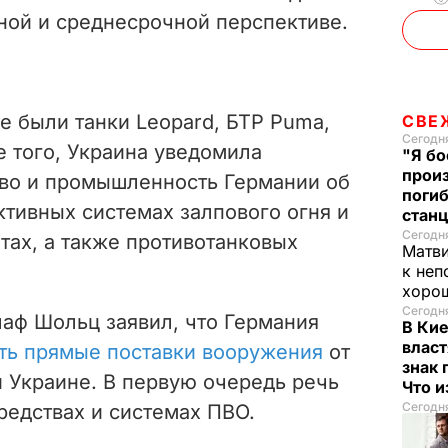
ной и среднесрочной перспективе.
е были танки Leopard, БТР Puma,
СВЕ
Сегодня
е того, Украина уведомила
"Я бо
прои
во и промышленность Германии об
поги
ктивных системах залпового огня и
стан
Сегодня
тах, а также противотанковых
Матв
к неп
хорош
Сегодня
лаф Шольц заявил, что Германия
В Ки
власт
ть прямые поставки вооружения
от
знак 
 Украине. В первую очередь речь
Что 
Сегодня
редствах и системах ПВО.