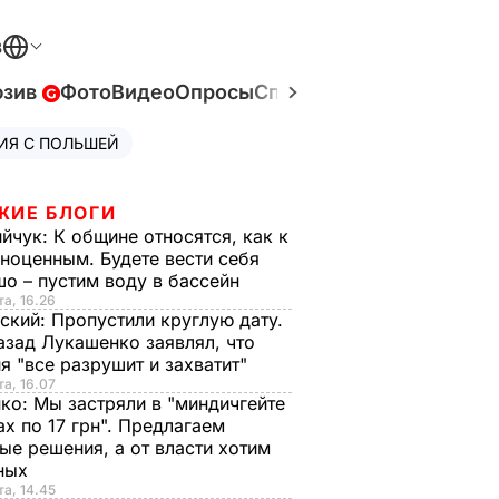
В
юзив
Фото
Видео
Опросы
Спецпроекты
Война в У
ИЯ С ПОЛЬШЕЙ
ЖИЕ БЛОГИ
ийчук:
К общине относятся, как к
ноценным. Будете вести себя
о – пустим воду в бассейн
та, 16.26
ский:
Пропустили круглую дату.
азад Лукашенко заявлял, что
я "все разрушит и захватит"
та, 16.07
нко:
Мы застряли в "миндичгейте
ах по 17 грн". Предлагаем
ые решения, а от власти хотим
ных
та, 14.45