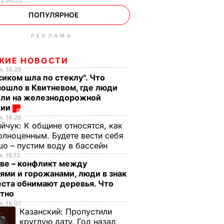
ПОПУЛЯРНОЕ
РЕКЛАМА
ЖИЕ НОВОСТИ
, 16.29
сиком шла по стеклу". Что
ошло в Квитневом, где люди
бли на железнодорожной
ции
, 16.26
ийчук:
К общине относятся, как
олноценным. Будете вести себя
о – пустим воду в бассейн
, 16.12
ве – конфликт между
ями и горожанами, люди в знак
ста обнимают деревья. Что
стно
, 16.07
Казанский:
Пропустили
круглую дату. Год назад