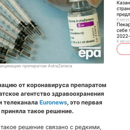
Каза
стран
предл
6 авгус
Пека
себе 
2022
6 авгус
вакцинацию препаратом AstraZeneca
нацию от коронавируса препаратом
атское агентство здравоохранения
и телеканала
Euronews
, это первая
я приняла такое решение.
о такое решение связано с редкими,