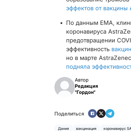
эффектов от вакцины 
По данным ЕМА, клин
коронавируса AstraZe
предотвращении COVID
эффективность
вакцин
но в марте AstraZene
подняла эффективнос
Автор
Редакция
"Гордон"
Поделиться
Дания
вакцинация
коронавирус SA