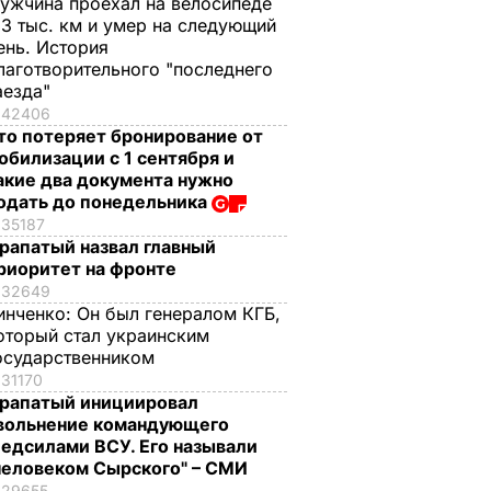
ужчина проехал на велосипеде
,3 тыс. км и умер на следующий
ень. История
лаготворительного "последнего
аезда"
42406
то потеряет бронирование от
обилизации с 1 сентября и
акие два документа нужно
одать до понедельника
35187
рапатый назвал главный
риоритет на фронте
32649
инченко:
Он был генералом КГБ,
оторый стал украинским
осударственником
31170
рапатый инициировал
вольнение командующего
едсилами ВСУ. Его называли
человеком Сырского" – СМИ
29655