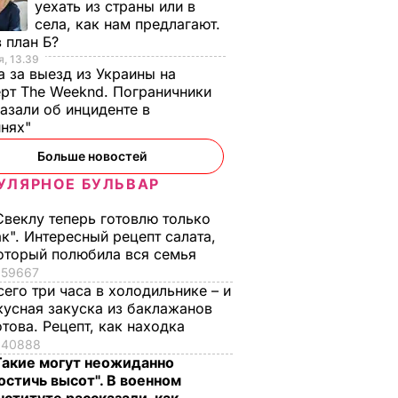
уехать из страны или в
села, как нам предлагают.
 план Б?
, 13.39
а за выезд из Украины на
рт The Weeknd. Пограничники
азали об инциденте в
инях"
Больше новостей
УЛЯРНОЕ БУЛЬВАР
Свеклу теперь готовлю только
ак". Интересный рецепт салата,
оторый полюбила вся семья
59667
сего три часа в холодильнике – и
кусная закуска из баклажанов
отова. Рецепт, как находка
40888
Такие могут неожиданно
остичь высот". В военном