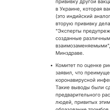
прививку другой вакци
в Украине, которая в
(это индийский анало
вторую прививку дел
"Эксперты предупрежд
созданные различным
взаимозаменяемыми",
Минздраве.
Комитет по оценке ри
заявил, что преимуще
коронавирусной инф
Такие выводы были с
предварительного ра
людей, привитых этим
образование тромбов