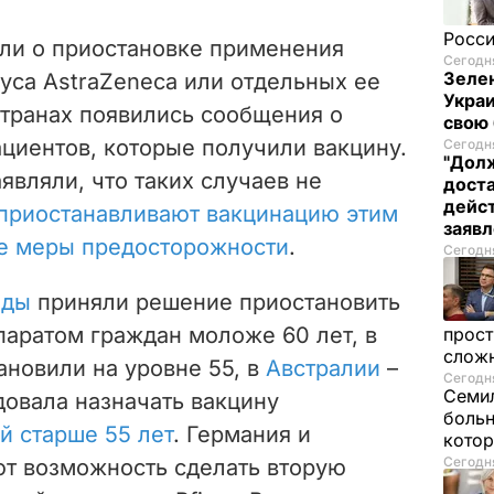
Росси
яли о приостановке применения
Сегодня
Зелен
уса AstraZeneca или отдельных ее
Украи
странах появились сообщения о
свою 
ациентов, которые получили вакцину.
Сегодня
"Долж
являли, что таких случаев не
дост
дейст
приостанавливают вакцинацию этим
заяв
ве меры предосторожности
.
Сегодня
нды
приняли решение приостановить
аратом граждан моложе 60 лет, в
прост
слож
ановили на уровне 55, в
Австралии
–
Сегодня
Семил
овала назначать вакцину
больн
й старше 55 лет
. Германия и
котор
Сегодня
т возможность сделать вторую