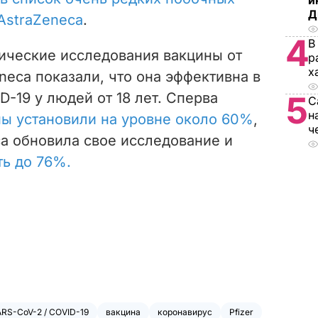
и
Д
AstraZeneca
.
4
В
ические исследования вакцины от
р
х
neca показали, что она эффективна в
-19 у людей от 18 лет. Сперва
5
С
н
ы установили на уровне около 60%
,
ч
ca обновила свое исследование и
ть до 76%.
RS-CoV-2 / COVID-19
вакцина
коронавирус
Pfizer