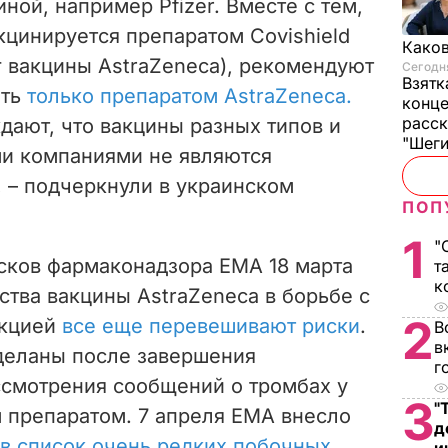
ной, например Pfizer. Вместе с тем,
акцинируется препаратом Covishield
Каков
г вакцины AstraZeneca), рекомендуют
Сегодня
Взятк
ать
только препаратом AstraZeneca.
конце
расск
ают, что вакцины разных типов и
"Шег
и компаниями не являются
 – подчеркнули в украинском
ПОП
1
"
сков фармаконадзора ЕМА 18 марта
т
к
ства вакцины AstraZeneca в борьбе с
2
екцией
все еще перевешивают риски
.
В
в
деланы после завершения
г
ссмотрения сообщений о тромбах у
3
"
 препаратом. 7 апреля EMA внесло
д
в список очень редких побочных