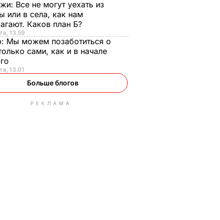
нжи:
Все не могут уехать из
ы или в села, как нам
агают. Каков план Б?
та, 13.59
р:
Мы можем позаботиться о
только сами, как и в начале
-го
та, 13.01
Больше блогов
РЕКЛАМА