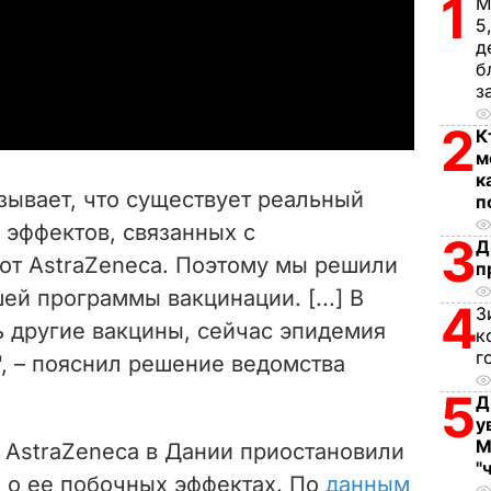
1
М
l
5
д
a
б
з
y
2
К
м
V
к
зывает, что существует реальный
п
i
 эффектов, связанных с
3
Д
от AstraZeneca. Поэтому мы решили
d
п
ей программы вакцинации. [...] В
4
З
e
 другие вакцины, сейчас эпидемия
к
г
, – пояснил решение ведомства
o
5
Д
у
М
 AstraZeneca в Дании приостановили
"
й о ее побочных эффектах. По
данным