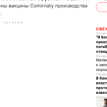
ены вакцины Comirnaty производства
.
РЕКЛАМА
СВЕ
Сегодня
"Я бо
произ
поги
стан
Сегодня
Матв
к неп
хорош
Сегодня
В Кие
власт
проте
изве
Сегодня