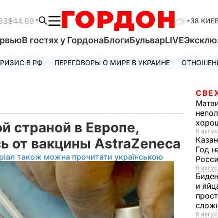
63
$44.69
+38 КИЕ
ервью
В гостях у Гордона
Блоги
Бульвар
LIVE
Эксклю
РИЗИС В РФ
ПЕРЕГОВОРЫ О МИРЕ В УКРАИНЕ
ОТНОШЕН
СВЕ
Матв
непол
хорош
й страной в Европе,
6 авгус
Казан
сь от вакцины AstraZeneca
Год н
ріал також можна прочитати українською
Росси
6 авгус
Биде
и яйц
прост
слож
6 авгус