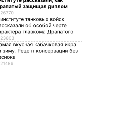
нституте рассказали, как
рапатый защищал диплом
26770
 институте танковых войск
ассказали об особой черте
арактера главкома Драпатого
23803
амая вкусная кабачковая икра
а зиму. Рецепт консервации без
еснока
21486