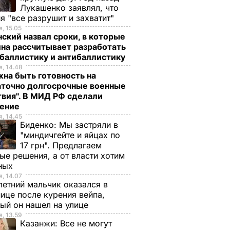
Лукашенко заявлял, что
я "все разрушит и захватит"
, 15.05
ский назвал сроки, в которые
на рассчитывает разработать
баллистику и антибаллистику
, 14.48
на быть готовность на
аточно долгосрочные военные
вия". В МИД РФ сделали
ление
, 14.45
Биденко:
Мы застряли в
"миндичгейте и яйцах по
17 грн". Предлагаем
ые решения, а от власти хотим
ных
, 14.07
етний мальчик оказался в
ице после курения вейпа,
ый он нашел на улице
, 13.59
Казанжи:
Все не могут