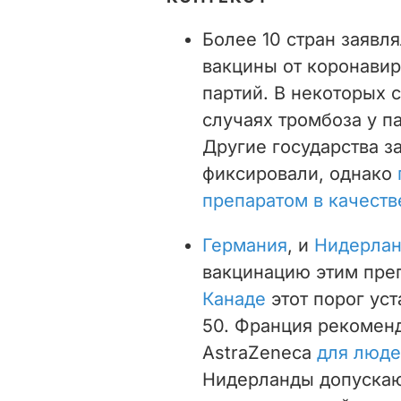
Более 10 стран заявл
вакцины от коронавир
партий. В некоторых 
случаях тромбоза у п
Другие государства за
фиксировали, однако
препаратом в качест
Германия
, и
Нидерла
вакцинацию этим преп
Канаде
этот порог уст
50. Франция рекоменд
AstraZeneca
для люде
Нидерланды допускаю