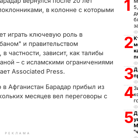
1
арадар вернулся после 20 лет
М
i
5
поклонниками, в колонне с которыми
д
d
б
з
e
ет играть ключевую роль в
2
К
баном" и правительством
м
o
к
 в частности, зависит, как талибы
п
раной – с исламскими ограничениями
3
Д
ает Associated Press.
п
о в Афганистан Барадар прибыл из
4
З
к
скольких месяцев вел переговоры с
г
5
Д
у
М
"
РЕКЛАМА