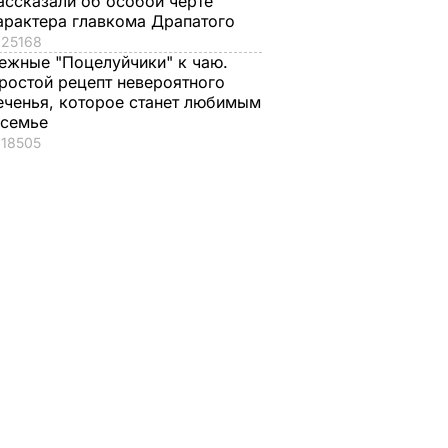
ассказали об особой черте
арактера главкома Драпатого
25168
ежные "Поцелуйчики" к чаю.
ростой рецепт невероятного
еченья, которое станет любимым
 семье
18505