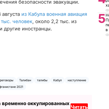
р
ечения безопасности эвакуации.
х
 августа
из Кабула военная авиация
5
Н
П
 тыс. человек
, около 2,2 тыс. из
п
и другие иностранцы.
в
реговоры
Талибан
талибы
Кабул
наступление
фганистане 2021
а временно оккупированных
Читать