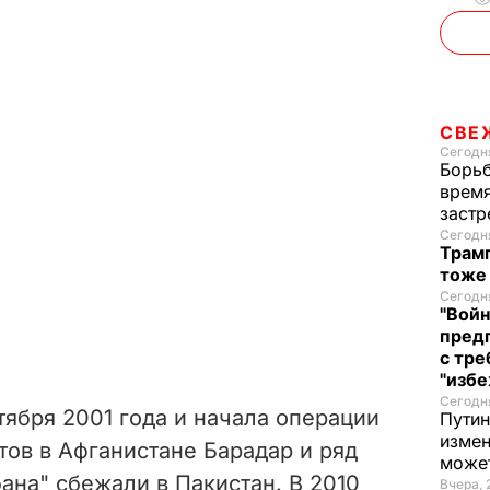
СВЕ
Сегодня
Борьб
время
застр
Сегодня
Трамп
тоже
Сегодня
"Войн
пред
с тре
"избе
Сегодня
тября 2001 года и начала операции
Путин
измен
ов в Афганистане Барадар и ряд
може
ана" сбежали в Пакистан. В 2010
Вчера, 