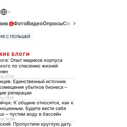
В
зив
Фото
Видео
Опросы
Спецпроекты
Война в Ук
ИЯ С ПОЛЬШЕЙ
ЖИЕ БЛОГИ
нога:
Опыт медиков корпуса
кого по спасению жизней
енен
та, 21.32
нцев:
Единственный источник
озмещения убытков бизнеса –
щие репарации
та, 19.15
ийчук:
К общине относятся, как к
ноценным. Будете вести себя
о – пустим воду в бассейн
та, 16.26
ский:
Пропустили круглую дату.