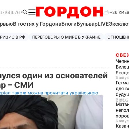
67
$44.76
+26 КИЕ
ервью
В гостях у Гордона
Блоги
Бульвар
LIVE
Эксклю
РИЗИС В РФ
ПЕРЕГОВОРЫ О МИРЕ В УКРАИНЕ
ОТНОШЕН
СВЕ
Чепи
Билец
бесц
нулся один из основателей
6 авгус
Гетма
ар – СМИ
для в
еріал також можна прочитати українською
буду
6 авгус
Матв
непол
хорош
6 авгус
Казан