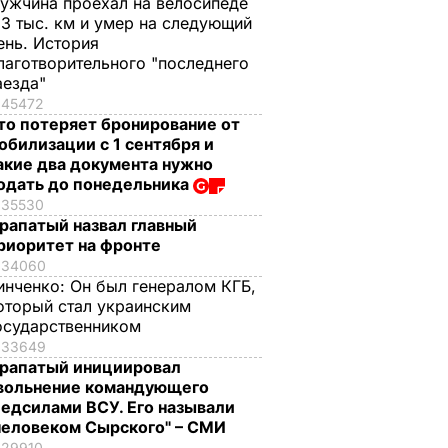
ужчина проехал на велосипеде
,3 тыс. км и умер на следующий
ень. История
лаготворительного "последнего
аезда"
45472
то потеряет бронирование от
обилизации с 1 сентября и
акие два документа нужно
одать до понедельника
35530
рапатый назвал главный
риоритет на фронте
34060
инченко:
Он был генералом КГБ,
оторый стал украинским
осударственником
33649
рапатый инициировал
вольнение командующего
едсилами ВСУ. Его называли
человеком Сырского" – СМИ
29910