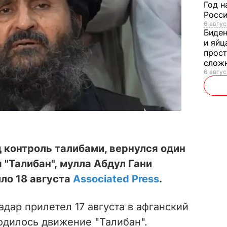
Год н
Росси
6 авгус
Биде
и яйц
прост
слож
6 авгус
д контроль талибами, вернулся один
 "Талибан", мулла Абдул Гани
ло 18 августа
Associated Press
.
адар прилетел 17 августа в афганский
родилось движение "Талибан".