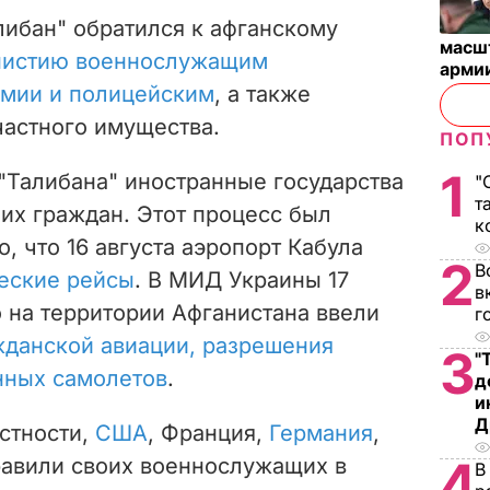
алибан" обратился к афганскому
масш
нистию военнослужащим
арми
рмии и полицейским
, а также
частного имущества.
ПОП
1
"Талибана" иностранные государства
"
т
их граждан. Этот процесс был
к
о, что 16 августа аэропорт Кабула
2
В
еские рейсы
. В МИД Украины 17
в
о на территории Афганистана ввели
г
жданской авиации, разрешения
3
"
нных самолетов
.
д
и
Д
астности,
США
, Франция,
Германия
,
4
равили своих военнослужащих в
В