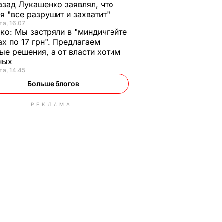
азад Лукашенко заявлял, что
я "все разрушит и захватит"
та, 16.07
нко:
Мы застряли в "миндичгейте
ах по 17 грн". Предлагаем
ые решения, а от власти хотим
ных
та, 14.45
Больше блогов
РЕКЛАМА