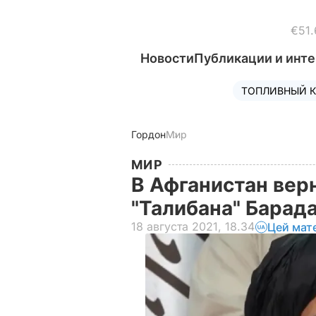
€51.
Новости
Публикации и инт
ТОПЛИВНЫЙ К
Гордон
Мир
МИР
В Афганистан вер
"Талибана" Барад
18 августа 2021, 18.34
Цей мат