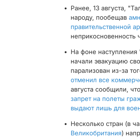
Ранее, 13 августа, "Т
народу, пообещав
ам
правительственной а
неприкосновенность 
На фоне наступления 
начали эвакуацию сво
парализован из-за тог
отменил все коммерч
августа сообщили, чт
запрет на полеты гра
выдают лишь для вое
Несколько стран (в ч
Великобритания
) нап