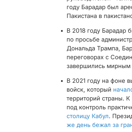
году Барадар был ар
Пакистана в пакистан
В 2018 году Барадар 
по просьбе админист
Дональда Трампа, Бар
переговорах с Соеди
завершились мирным 
В 2021 году на фоне 
войск, который
начал
территорий страны. К
под контроль практич
столицу Кабул
. През
же день бежал за гра