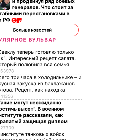
и продвинул ряд боевых
генералов. Что стоит за
табными перестановками в
и РФ
Больше новостей
УЛЯРНОЕ БУЛЬВАР
Свеклу теперь готовлю только
ак". Интересный рецепт салата,
оторый полюбила вся семья
63978
сего три часа в холодильнике – и
кусная закуска из баклажанов
отова. Рецепт, как находка
41356
Такие могут неожиданно
остичь высот". В военном
нституте рассказали, как
рапатый защищал диплом
27309
 институте танковых войск