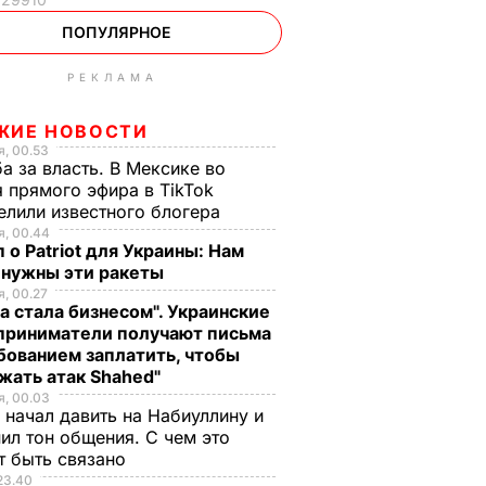
ПОПУЛЯРНОЕ
РЕКЛАМА
ЖИЕ НОВОСТИ
, 00.53
а за власть. В Мексике во
 прямого эфира в TikTok
елили известного блогера
, 00.44
 о Patriot для Украины: Нам
 нужны эти ракеты
, 00.27
а стала бизнесом". Украинские
приниматели получают письма
бованием заплатить, чтобы
жать атак Shahed"
, 00.03
 начал давить на Набиуллину и
ил тон общения. С чем это
т быть связано
23.40