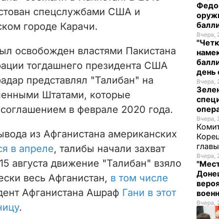
Федо
естован спецслужбами США и
оруж
балл
ском городе Карачи.
Вчера, 
"Четк
был освобожден властями Пакистана
намек
балли
рации тогдашнего президента США
день 
адар представлял "Талибан" на
Вчера, 
Зеле
ненными Штатами, которые
спец
соглашением в феврале 2020 года.
опера
Вчера, 
Комит
вывода из Афганистана американских
Корец
глав
ся в апреле
, талибы начали захват
Вчера, 
 15 августа движение "Талибан" взяло
"Мест
Донец
ески весь Афганистан,
в том числе
вероя
идент Афганистана Ашраф
Гани в этот
воен
Вчера, 
ницу
.