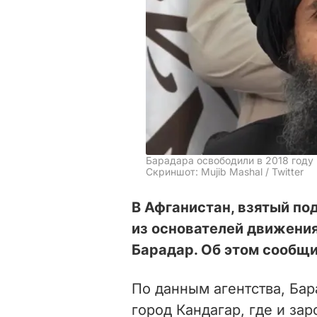
Барадара освободили в 2018 году
Скриншот: Mujib Mashal / Twitter
В Афганистан, взятый по
из основателей движения
Барадар. Об этом сообщи
По данным агентства, Бар
город Кандагар, где и за