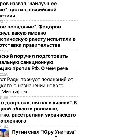
ров назвал "наилучшее
ие" против российской
истики
23.17
ое попадание". Федоров
нул, какую именно
стическую ракету испытали в
отставки правительства
22.32
нский поручил подготовить
иальную санкционную
цию против РФ. О чем речь
22.20
ет Рады требует пояснений от
кого о назначении нового
ы Минцифры
21.55
о допросов, пыток и казней". В
кой области россияне,
тно, расстреляли украинского
нопленного
21.44
Путин снял "Юру Унитаза"