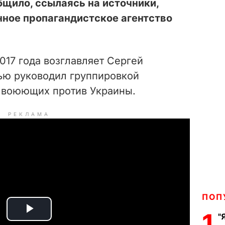
бщило, ссылаясь на источники,
нное пропагандистское агентство
017 года возглавляет Сергей
ью руководил группировкой
 воюющих против Украины.
РЕКЛАМА
ПОП
1
"
P