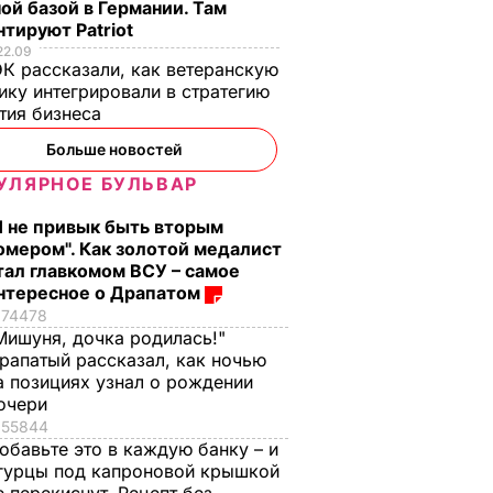
ой базой в Германии. Там
тируют Patriot
22.09
К рассказали, как ветеранскую
ику интегрировали в стратегию
тия бизнеса
Больше новостей
УЛЯРНОЕ БУЛЬВАР
Я не привык быть вторым
омером". Как золотой медалист
тал главкомом ВСУ – самое
нтересное о Драпатом
74478
Мишуня, дочка родилась!"
рапатый рассказал, как ночью
а позициях узнал о рождении
очери
55844
обавьте это в каждую банку – и
гурцы под капроновой крышкой