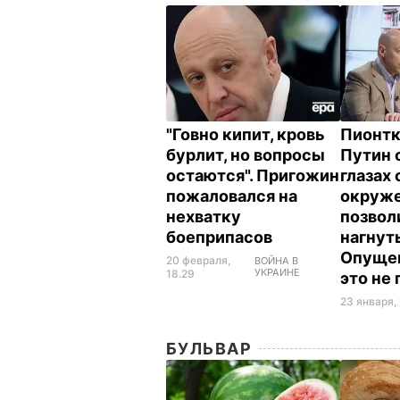
"Говно кипит, кровь
Пионтк
бурлит, но вопросы
Путин 
остаются". Пригожин
глазах 
пожаловался на
окруже
нехватку
позвол
боеприпасов
нагнуть
Опущен
20 февраля,
ВОЙНА В
УКРАИНЕ
18.29
это не
23 января, 
БУЛЬВАР