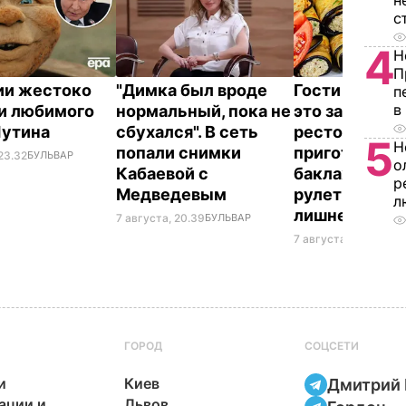
н
с
4
Н
П
ии жестоко
"Димка был вроде
Гости думают
п
в
и любимого
нормальный, пока не
это закуска и
Путина
сбухался". В сеть
ресторана. К
5
Н
попали снимки
приготовить
23.32
БУЛЬВАР
о
Кабаевой с
баклажанны
р
Медведевым
рулетики без
л
лишнего жир
7 августа, 20.39
БУЛЬВАР
7 августа, 20.17
БУЛЬ
ГОРОД
СОЦСЕТИ
и
Киев
Дмитрий 
ации и
Львов