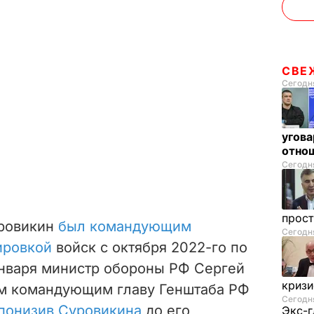
СВЕ
Сегодня
угова
отнош
Сегодня
прос
ровикин
был командующим
Сегодня
ировкой
войск с октября 2022-го по
 января министр обороны РФ Сергей
криз
м командующим главу Генштаба РФ
Сегодня
понизив Суровикина
до его
Экс-г