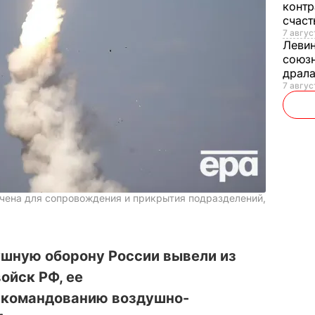
контр
счас
7 авгус
Леви
союзн
драла
7 август
чена для сопровождения и прикрытия подразделений,
шную оборону России вывели из
ойск РФ, ее
 командованию воздушно-