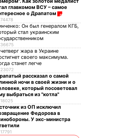
омером". Как золотой медалист
тал главкомом ВСУ – самое
нтересное о Драпатом
74478
инченко:
Он был генералом КГБ,
оторый стал украинским
осударственником
36675
 четверг жара в Украине
остигнет своего максимума.
огда станет легче
23072
рапатый рассказал о самой
линной ночи в своей жизни и о
еловеке, который посоветовал
му выбраться из "котла"
18025
сточник из ОП исключил
озвращение Федорова в
инобороны. У экс-министра
тветили
17791