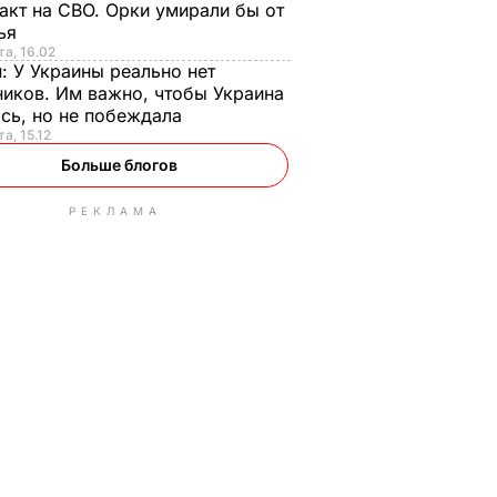
акт на СВО. Орки умирали бы от
тья
та, 16.02
н:
У Украины реально нет
иков. Им важно, чтобы Украина
сь, но не побеждала
а, 15.12
Больше блогов
РЕКЛАМА