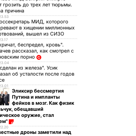
 грозить до трех лет тюрьмы.
ва причина
23.53
оссекретарь МИД, которого
ревают в хищении миллионных
ртвований, вышел из СИЗО
23.17
кричат, беспредел, кровь".
чев рассказал, как смотрел с
новским порно
23.04
 сделан из железа". Усик
азал об усталости после годов
ксе
23.01
Эликсир бессмертия
Путина и импланты
фейков в мозг. Как физик
льчук, обещавший
ическое оружие, стал
оем"
22.20
вестные дроны заметили над