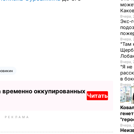
может
Како
Вчера, 
Экс-г
подоз
поже
Вчера, 
"Там 
Щерба
Лоба
Вчера, 
"Я не
ровикин
расск
в бо
Вчера, 
а временно оккупированных
Читать
Кова
генет
РЕКЛАМА
"гер
Вчера, 
Неиз