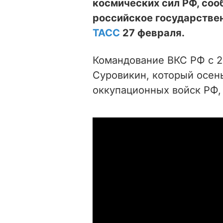
космических сил РФ, соо
российское государстве
ТАСС
27 февраля.
Командование ВКС РФ с 2
Суровикин, который осен
оккупационных войск РФ,