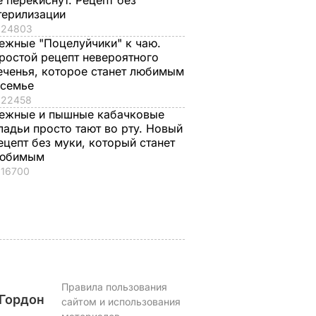
е перекиснут. Рецепт без
терилизации
24803
ежные "Поцелуйчики" к чаю.
ростой рецепт невероятного
, что
"Ничего навязывать
Смешайте это с
еченья, которое станет любимым
 семье
з
не буду". Драпатый
мукой – и целая гор
22458
ак
рассказал, какую
мягких, словно пух,
ежные и пышные кабачковые
 нежные
профессию выбрал
пирожков готова.
ладьи просто тают во рту. Новый
е
его сын
Самый лучший
ецепт без муки, который станет
рецепт
7 августа, 19.44
БУЛЬВАР
юбимым
а
7 августа, 18.16
БУЛЬВАР
16700
ВАР
Правила пользования
Гордон
сайтом и использования