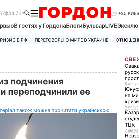
67
$44.76
+20 КИЕ
ервью
В гостях у Гордона
Блоги
Бульвар
LIVE
Эксклю
РИЗИС В РФ
ПЕРЕГОВОРЫ О МИРЕ В УКРАИНЕ
ОТНОШЕН
СВЕ
Саак
русск
прос
из подчинения
8 авгус
Юнус
 и переподчинили ее
не ми
криз
8 авгус
теріал також можна прочитати українською
Каза
студе
ТЦК
7 авгус
Невз