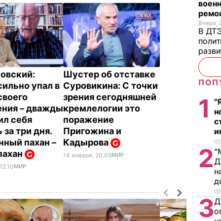
военн
ремон
Вчера, 
В ДТЭ
полит
разви
овский:
Шустер об отставке
ПОП
сильно упал в
Суровикина: С точки
своего
зрения сегодняшней
1
"
ния – дважды
кремлелогии это
н
ил себя
поражение
с
 за три дня.
Пригожина и
и
ный пахан –
Кадырова
2
"
 пахан
14 января, 20.05
МИР
Д
12.10
МИР
н
д
3
Д
о