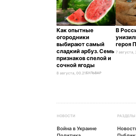
Как опытные
В Росс
огородники
унизил
выбирают самый
героя 
сладкий арбуз. Семь
7 августа, 
признаков спелой и
сочной ягоды
8 августа, 00.21
БУЛЬВАР
НОВОСТИ
РАЗДЕЛЫ
Война в Украине
Новост
Политика
Публик