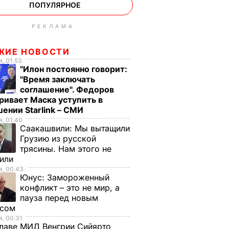
ПОПУЛЯРНОЕ
РЕКЛАМА
ЖИЕ НОВОСТИ
, 01.53
"Илон постоянно говорит:
"Время заключать
соглашение". Федоров
ривает Маска уступить в
ении Starlink – СМИ
, 01.40
Саакашвили:
Мы вытащили
Грузию из русской
трясины. Нам этого не
тили
, 00.43
Юнус:
Замороженный
конфликт – это не мир, а
пауза перед новым
исом
, 00.31
лаве МИД Венгрии Сийярто