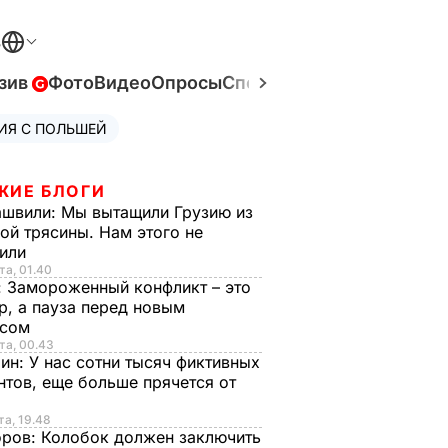
В
зив
Фото
Видео
Опросы
Спецпроекты
Война в Ук
ИЯ С ПОЛЬШЕЙ
ЖИЕ БЛОГИ
ашвили:
Мы вытащили Грузию из
ой трясины. Нам этого не
тили
та, 01.40
:
Замороженный конфликт – это
р, а пауза перед новым
исом
та, 00.43
рин:
У нас сотни тысяч фиктивных
нтов, еще больше прячется от
та, 19.48
оров:
Колобок должен заключить