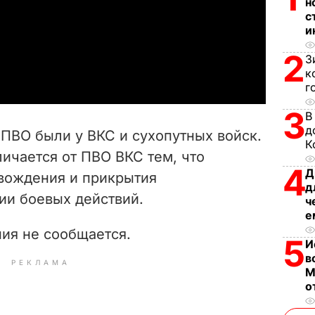
н
с
l
и
a
2
З
к
y
г
3
V
В
д
ПВО были у ВКС и сухопутных войск.
К
i
ичается от ПВО ВКС тем, что
4
Д
вождения и прикрытия
d
д
ии боевых действий.
ч
e
е
ия не сообщается.
5
o
И
в
РЕКЛАМА
М
о