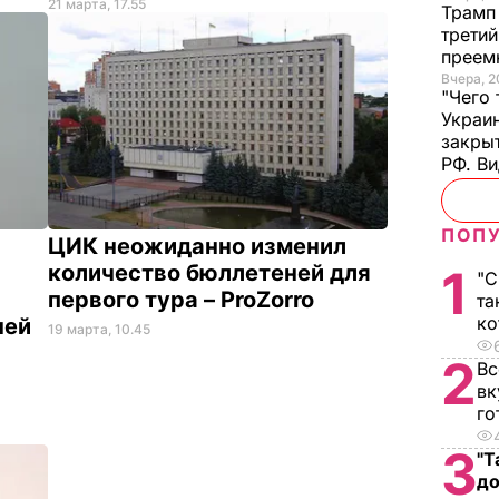
21 марта, 17.55
Трамп
трети
преем
Вчера, 2
"Чего
Украи
закры
РФ. В
ПОПУ
ЦИК неожиданно изменил
количество бюллетеней для
1
"С
первого тура – ProZorro
та
ко
ней
19 марта, 10.45
2
Вс
вк
го
3
"Т
до