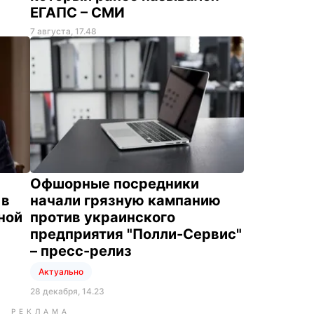
ЕГАПС – СМИ
7 августа, 17.48
Офшорные посредники
 в
начали грязную кампанию
ной
против украинского
предприятия "Полли-Сервис"
– пресс-релиз
Актуально
28 декабря, 14.23
РЕКЛАМА