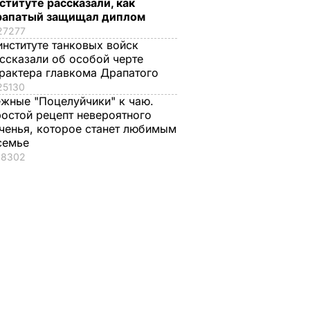
ституте рассказали, как
рапатый защищал диплом
27277
институте танковых войск
ссказали об особой черте
рактера главкома Драпатого
25130
жные "Поцелуйчики" к чаю.
остой рецепт невероятного
ченья, которое станет любимым
семье
18302