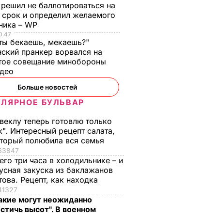
 решил не баллотироваться на
й срок и определил желаемого
ника – WP
0.47
 ты бекаешь, мекаешь?"
нский пранкер ворвался на
тое совещание минобороны
идео
Больше новостей
ЛЯРНОЕ БУЛЬВАР
веклу теперь готовлю только
к". Интересный рецепт салата,
торый полюбила вся семья
63847
его три часа в холодильнике – и
усная закуска из баклажанов
това. Рецепт, как находка
41327
акие могут неожиданно
стичь высот". В военном