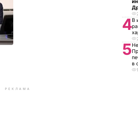
ин
Д
4
В 
ра
ха
5
Не
Пр
пе
в 
РЕКЛАМА