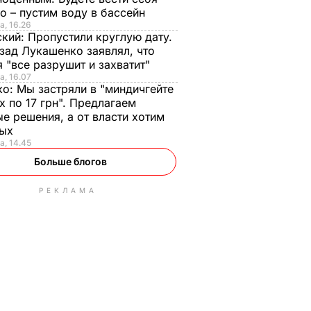
о – пустим воду в бассейн
а, 16.26
ский:
Пропустили круглую дату.
зад Лукашенко заявлял, что
 "все разрушит и захватит"
а, 16.07
ко:
Мы застряли в "миндичгейте
х по 17 грн". Предлагаем
е решения, а от власти хотим
ных
а, 14.45
Больше блогов
РЕКЛАМА