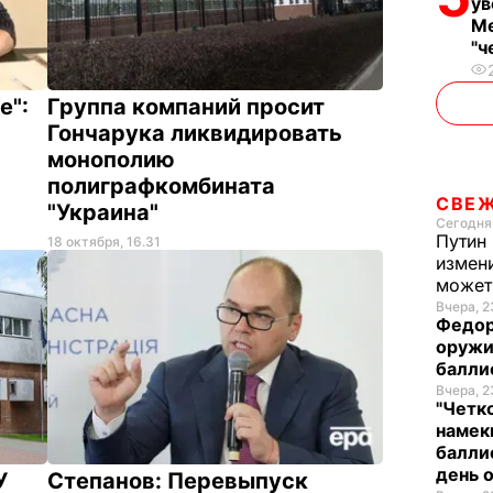
ув
Ме
"ч
е":
Группа компаний просит
Гончарука ликвидировать
монополию
полиграфкомбината
СВЕ
"Украина"
Сегодня
Путин 
18 октября, 16.31
измени
может
Вчера, 2
Федор
оружи
балли
Вчера, 2
"Четк
намек
балли
день 
У
Степанов: Перевыпуск