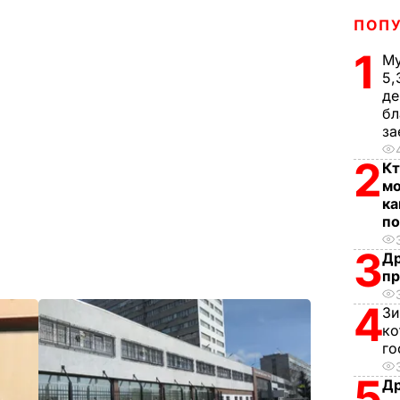
ПОП
1
Му
5,
де
бл
за
2
Кт
мо
ка
по
3
Др
пр
4
Зи
ко
го
5
Др