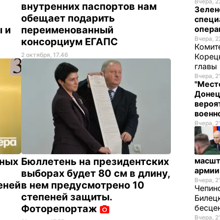
Вчера, 2
внутренних паспортов нам
Зелен
обещает подарить
специ
 и
переименованный
опера
Вчера, 2
консорциум ЕГАПС
Комите
2 октября, 17.46
Корец
главы
Вчера, 2
"Место
Донец
вероя
военн
Вчера, 2
чных
Бюллетень на президентских
масшт
армии
выборах будет 80 см в длину,
Вчера, 2
еней
в нем предусмотрено 10
Чепин
степеней защиты.
Билец
Фоторепортаж
бесце
Вчера, 2