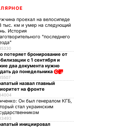
УЛЯРНОЕ
жчина проехал на велосипеде
3 тыс. км и умер на следующий
нь. История
аготворительного "последнего
езда"
45330
о потеряет бронирование от
билизации с 1 сентября и
кие два документа нужно
дать до понедельника
35507
апатый назвал главный
иоритет на фронте
34004
нченко:
Он был генералом КГБ,
торый стал украинским
сударственником
33493
апатый инициировал