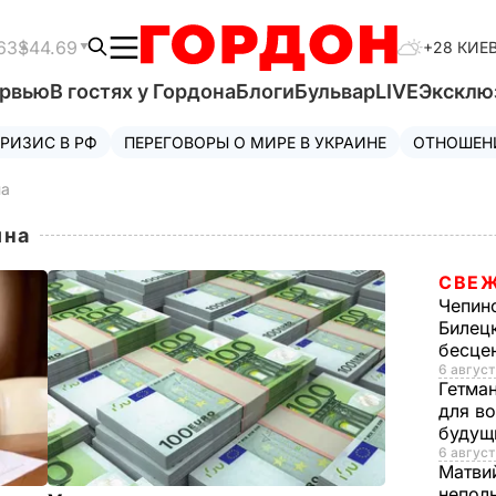
63
$44.69
+28 КИЕ
ервью
В гостях у Гордона
Блоги
Бульвар
LIVE
Эксклю
РИЗИС В РФ
ПЕРЕГОВОРЫ О МИРЕ В УКРАИНЕ
ОТНОШЕН
на
ина
СВЕЖ
Чепин
Билец
бесце
6 август
Гетма
для в
будущ
6 август
Матви
непол