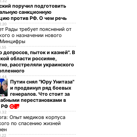
2.32
ский поручил подготовить
альную санкционную
цию против РФ. О чем речь
2.20
т Рады требует пояснений от
кого о назначении нового
 Минцифры
1.55
 допросов, пыток и казней". В
кой области россияне,
тно, расстреляли украинского
опленного
1.44
Путин снял "Юру Унитаза"
и продвинул ряд боевых
генералов. Что стоит за
абными перестановками в
 РФ
1.32
ога:
Опыт медиков корпуса
кого по спасению жизней
нен
1.22