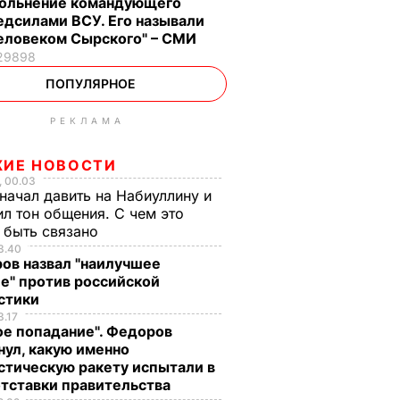
ольнение командующего
дсилами ВСУ. Его называли
еловеком Сырского" – СМИ
29898
ПОПУЛЯРНОЕ
РЕКЛАМА
ЖИЕ НОВОСТИ
, 00.03
начал давить на Набиуллину и
л тон общения. С чем это
 быть связано
3.40
ов назвал "наилучшее
е" против российской
стики
3.17
ое попадание". Федоров
нул, какую именно
стическую ракету испытали в
отставки правительства