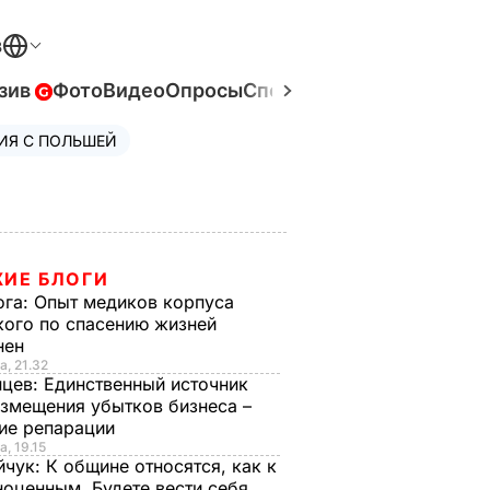
В
зив
Фото
Видео
Опросы
Спецпроекты
Война в Ук
ИЯ С ПОЛЬШЕЙ
ИЕ БЛОГИ
ога:
Опыт медиков корпуса
кого по спасению жизней
нен
а, 21.32
нцев:
Единственный источник
озмещения убытков бизнеса –
ие репарации
а, 19.15
йчук:
К общине относятся, как к
ноценным. Будете вести себя