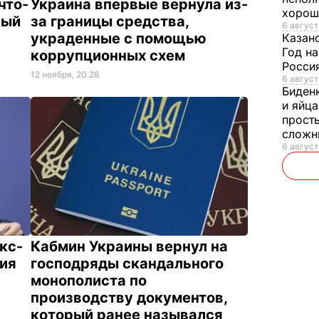
что-
Украина впервые вернула из-
хорош
ный
за границы средства,
6 август
украденные с помощью
Казан
Год на
коррупционных схем
Россия
12 ноября, 20.28
6 август
Биден
и яйца
просты
слож
6 август
кс-
Кабмин Украины вернул на
ия
господряды скандального
монополиста по
производству документов,
который ранее назывался