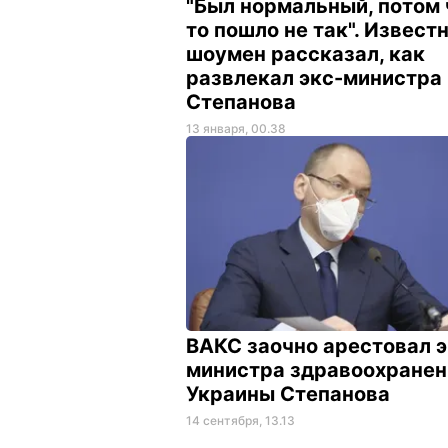
"Был нормальный, потом 
то пошло не так". Извест
шоумен рассказал, как
развлекал экс-министра
Степанова
13 января, 00.38
ВАКС заочно арестовал э
министра здравоохранен
Украины Степанова
14 сентября, 13.13