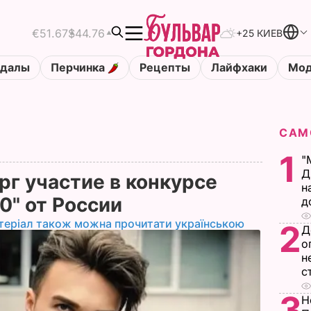
€51.67
$44.76
+25 КИЕВ
ндалы
Перчинка
Рецепты
Лайфхаки
Мод
САМ
1
"
Д
рг участие в конкурсе
н
0" от России
д
теріал також можна прочитати українською
2
Д
о
н
с
3
Н