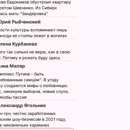
кве Евдокимов обустроил квартиру
третом Шевченко. Из Сибири
лась мать-"бандеровка"
рий Рыбчинский
ности культуры вспоминают лишь
 когда ее столпы лежат в могилах
лена Курбанова
ого так сильно не верю, как в свою
. Потому и рожать буду здесь
нна Маляр
мплекс Путина – быть
ребованным самцом". В угоду
у создаются мифы о любовницах.
, накануне выборов, новые слухи,
 якобы пассия
лександр Ягольник
н грн, честно заработанных
ским шоу-бизнесом в 2021 году,
 в чиновничьих карманах