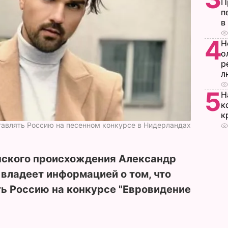
П
п
в
4
Н
о
р
л
5
Н
к
к
ставлять Россию на песенном конкурсе в Нидерландах
нского происхождения Александр
 владеет информацией о том, что
ь Россию на конкурсе "Евровидение