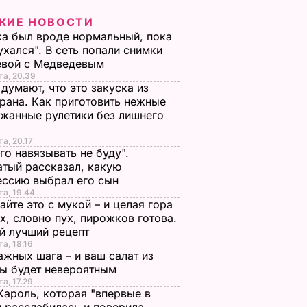
ЖИЕ НОВОСТИ
а был вроде нормальный, пока
ухался". В сеть попали снимки
евой с Медведевым
та, 20.39
 думают, что это закуска из
рана. Как приготовить нежные
жанные рулетики без лишнего
та, 20.17
го навязывать не буду".
тый рассказал, какую
ессию выбрал его сын
та, 19.44
йте это с мукой – и целая гора
х, словно пух, пирожков готова.
й лучший рецепт
та, 18.16
ажных шага – и ваш салат из
лы будет невероятным
та, 17.29
Кароль, которая "впервые в