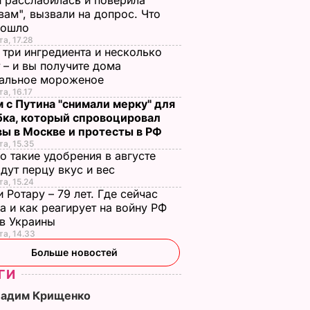
 расслабилась и поверила
вам", вызвали на допрос. Что
зошло
та, 17.28
 три ингредиента и несколько
 – и вы получите дома
ральное мороженое
та, 16.17
 с Путина "снимали мерку" для
бка, который спровоцировал
вы в Москве и протесты в РФ
та, 15.35
о такие удобрения в августе
дут перцу вкус и вес
та, 15.24
 Ротару – 79 лет. Где сейчас
а и как реагирует на войну РФ
ив Украины
та, 14.33
Больше новостей
ГИ
Вадим Крищенко