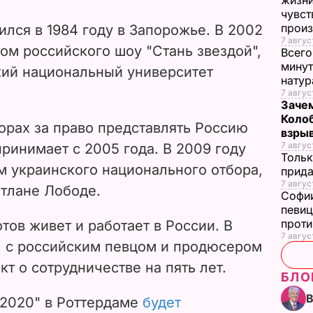
жизни
чувст
прои
лся в 1984 году в Запорожье. В 2002
7 авгус
том российского шоу "Стань звездой",
Всего
минут
кий национальный университет
нату
7 авгус
Зачем
Коло
орах за право представлять Россию
взры
7 авгус
принимает с 2005 года. В 2009 году
Тольк
м украинского национального отбора,
прида
7 авгус
етлане Лободе.
Софии
певиц
прот
ов живет и работает в России. В
7 авгус
ал с российским певцом и продюсером
т о сотрудничестве на пять лет.
БЛО
 2020" в Роттердаме
будет