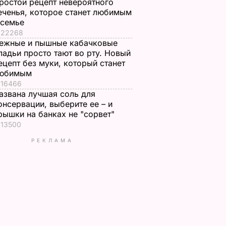
ростой рецепт невероятного
еченья, которое станет любимым
 семье
22268
ежные и пышные кабачковые
ладьи просто тают во рту. Новый
ецепт без муки, который станет
юбимым
16466
азвана лучшая соль для
онсервации, выберите ее – и
рышки на банках не "сорвет"
13500
РЕКЛАМА