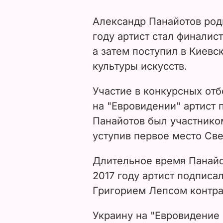
Александр Панайотов роди
году артист стал финалис
а затем поступил в Киевс
культуры искусств.
Участие в конкурсных отб
на "Евровидении" артист 
Панайотов был участнико
уступив первое место Cв
Длительное время Панайот
2017 году артист подпис
Григорием Лепсом контрак
Украину на "Евровидение