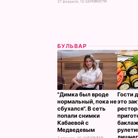
27 февраля, 10.58
НОВОСТИ
БУЛЬВАР
"Димка был вроде
Гости 
нормальный, пока не
это зак
сбухался". В сеть
рестор
попали снимки
пригот
Кабаевой с
бакла
Медведевым
рулети
лишне
7 августа, 20.39
БУЛЬВАР