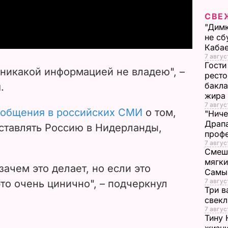
a
СВЕ
"Димк
y
не сб
Каба
V
7 авгус
Гости
 никакой информацией не владею", –
ресто
i
бакла
.
жира
d
7 авгус
ообщения в российских СМИ
о том,
"Ниче
Драпа
e
дставлять Россию в Нидерланды,
проф
7 авгус
o
Смеша
мягки
 зачем это делает, но если это
Самы
7 авгус
это очень цинично", – подчеркнул
Три в
свек
7 авгус
Тину 