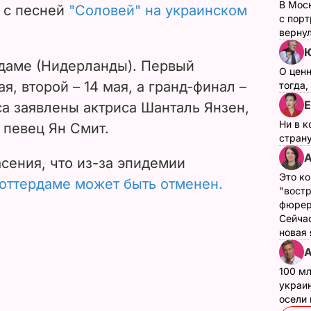
В Мос
с песней
"Соловей" на украинском
с пор
верну
Ю
рдаме (Нидерланды). Первый
О цен
я, второй – 14 мая, а гранд-финал –
тогда,
Е
а заявлены актриса Шанталь Янзен,
Ни в к
 певец Ян Смит.
страну
А
сения, что из-за эпидемии
Это ко
Роттердаме может быть отменен.
"вост
фюрер
Сейчас
новая
А
100 мл
украин
осели