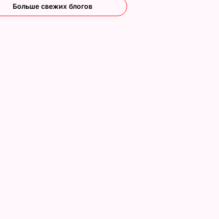
Больше свежих блогов
".
Панайотов заявил,
Из-за коронавируса
что готов выступить
могут отменить Ев
клип.
на "Евровидении
и Олимпиаду. Под
2017"
вопросом также
гонки "Формулы-1" 
10 марта, 14.26
НОВОСТИ
АР
"Евровидение".