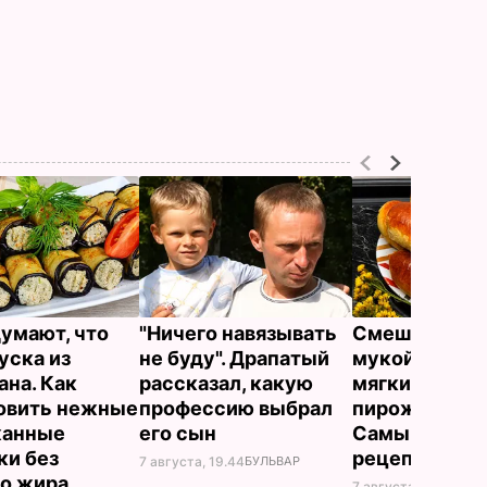
думают, что
"Ничего навязывать
Смешайте эт
уска из
не буду". Драпатый
мукой – и цел
ана. Как
рассказал, какую
мягких, словн
овить нежные
профессию выбрал
пирожков гот
жанные
его сын
Самый лучш
ки без
рецепт
7 августа, 19.44
БУЛЬВАР
го жира
7 августа, 18.16
БУЛЬ