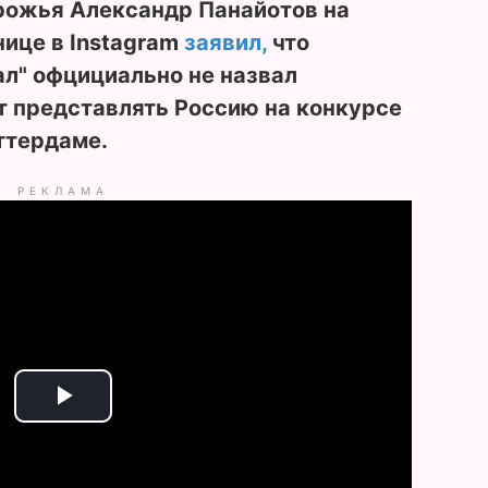
орожья Александр Панайотов на
ице в Instagram
заявил,
что
л" офцициально не назвал
т представлять Россию на конкурсе
ттердаме.
РЕКЛАМА
P
l