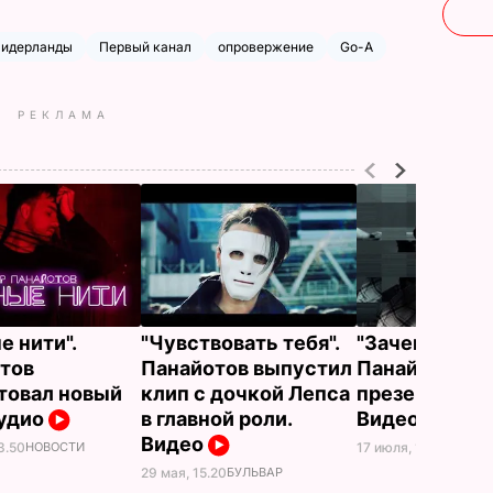
идерланды
Первый канал
опровержение
Go-A
РЕКЛАМА
е нити".
"Чувствовать тебя".
"Зачем тебе я
тов
Панайотов выпустил
Панайотов
товал новый
клип с дочкой Лепса
презентовал 
Аудио
в главной роли.
Видео
Видео
3.50
НОВОСТИ
17 июля, 18.05
БУЛЬВ
29 мая, 15.20
БУЛЬВАР