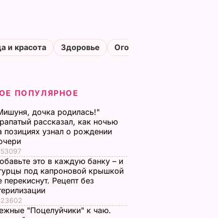
а и красота
Здоровье
Огороды
ОЕ ПОПУЛЯРНОЕ
Мишуня, дочка родилась!"
рапатый рассказал, как ночью
а позициях узнал о рождении
очери
53097
обавьте это в каждую банку – и
гурцы под капроновой крышкой
е перекиснут. Рецепт без
терилизации
23602
ежные "Поцелуйчики" к чаю.