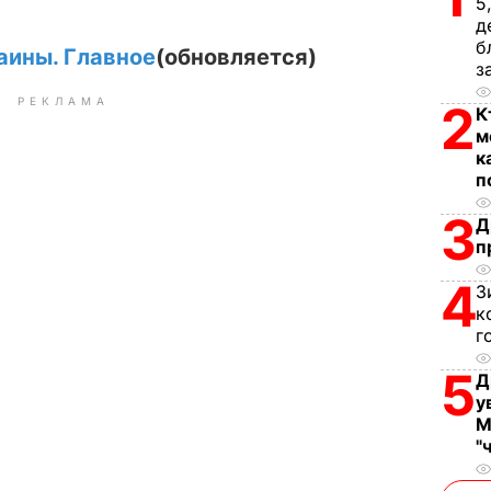
5
д
б
аины. Главное
(обновляется)
з
РЕКЛАМА
2
К
м
к
п
3
Д
п
4
З
к
г
5
Д
у
М
"