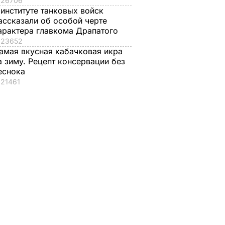
26706
 институте танковых войск
ассказали об особой черте
арактера главкома Драпатого
23652
амая вкусная кабачковая икра
а зиму. Рецепт консервации без
еснока
21461