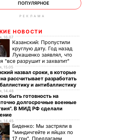
ПОПУЛЯРНОЕ
РЕКЛАМА
ЖИЕ НОВОСТИ
, 16.07
Казанский:
Пропустили
круглую дату. Год назад
Лукашенко заявлял, что
я "все разрушит и захватит"
, 15.05
ский назвал сроки, в которые
на рассчитывает разработать
баллистику и антибаллистику
, 14.48
на быть готовность на
аточно долгосрочные военные
вия". В МИД РФ сделали
ление
, 14.45
Биденко:
Мы застряли в
"миндичгейте и яйцах по
17 грн". Предлагаем