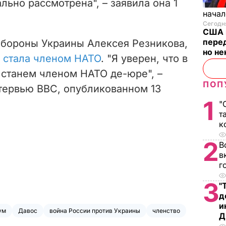
льно рассмотрена", – заявила она 1
начал
Сегодня
США 
перед
обороны Украины Алексея Резникова,
но н
е стала членом НАТО
. "Я уверен, что в
станем членом НАТО де-юре", –
ПОП
тервью ВВС, опубликованном 13
1
"
т
к
2
В
в
г
3
"
д
и
ум
Давос
война России против Украины
членство
Д