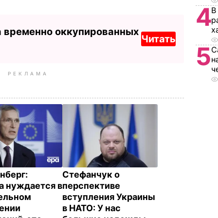
4
В
р
х
а временно оккупированных
Читать
5
С
н
ч
РЕКЛАМА
нберг:
Стефанчук о
а нуждается в
перспективе
ельном
вступления Украины
ении
в НАТО: У нас