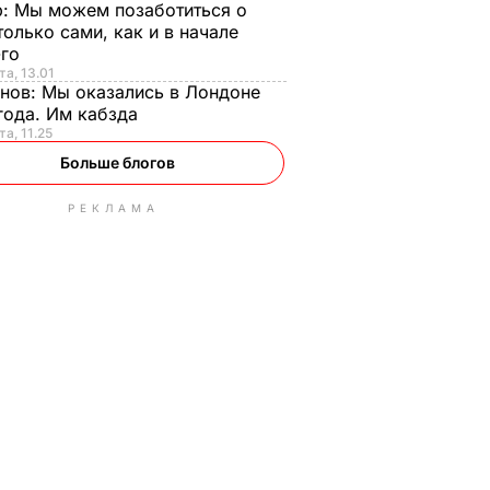
р:
Мы можем позаботиться о
только сами, как и в начале
-го
та, 13.01
анов:
Мы оказались в Лондоне
года. Им кабзда
та, 11.25
Больше блогов
РЕКЛАМА