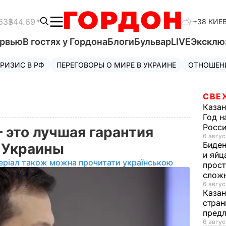
63
$44.69
+38 КИЕ
ервью
В гостях у Гордона
Блоги
Бульвар
LIVE
Эксклю
РИЗИС В РФ
ПЕРЕГОВОРЫ О МИРЕ В УКРАИНЕ
ОТНОШЕН
СВЕ
Казан
Год н
Росси
 это лучшая гарантия
6 авгус
Биде
я Украины
и яйц
еріал також можна прочитати українською
прост
слож
6 авгус
Каза
стран
предл
6 авгус