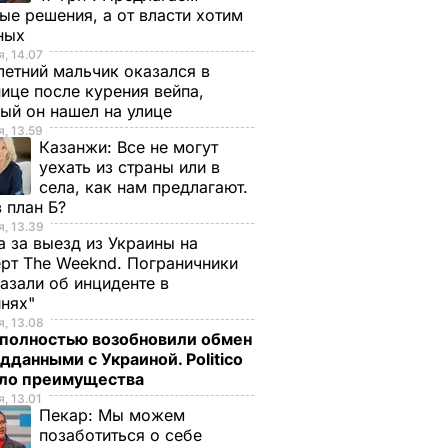
ые решения, а от власти хотим
ных
, 14.07
етний мальчик оказался в
ице после курения вейпа,
ый он нашел на улице
, 13.59
Казанжи:
Все не могут
уехать из страны или в
села, как нам предлагают.
 план Б?
, 13.39
а за выезд из Украины на
рт The Weeknd. Пограничники
азали об инциденте в
инях"
, 13.08
полностью возобновили обмен
дданными с Украиной. Politico
ало преимущества
, 13.01
Пекар:
Мы можем
позаботиться о себе