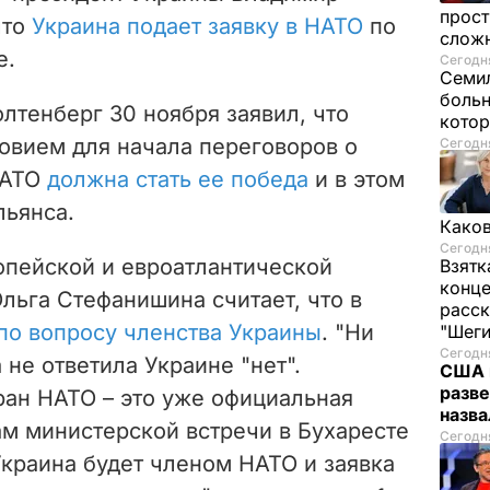
прост
что
Украина подает заявку в НАТО
по
слож
е.
Сегодня
Семил
больн
лтенберг 30 ноября заявил, что
котор
овием для начала переговоров о
Сегодня
НАТО
должна стать ее победа
и в этом
льянса.
Каков
Сегодня
опейской и евроатлантической
Взятк
конце
льга Стефанишина считает, что в
расск
 по вопросу членства Украины
. "Ни
"Шег
Сегодня
 не ответила Украине "нет".
США 
разве
ран НАТО – это уже официальная
назв
ам министерской встречи в Бухаресте
Сегодня
Украина будет членом НАТО и заявка