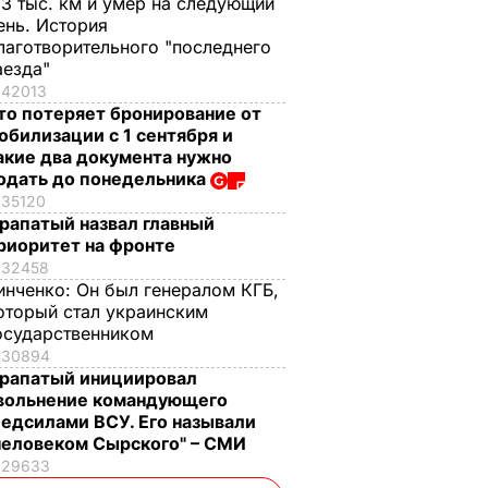
,3 тыс. км и умер на следующий
ень. История
лаготворительного "последнего
аезда"
42013
то потеряет бронирование от
обилизации с 1 сентября и
акие два документа нужно
одать до понедельника
35120
рапатый назвал главный
риоритет на фронте
32458
инченко:
Он был генералом КГБ,
оторый стал украинским
осударственником
30894
рапатый инициировал
вольнение командующего
едсилами ВСУ. Его называли
человеком Сырского" – СМИ
29633