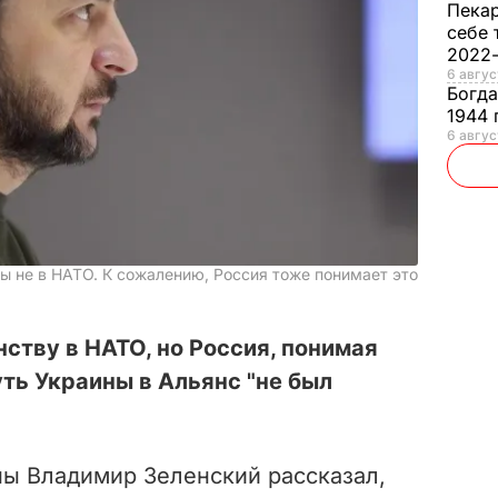
Пека
себе 
2022
6 авгус
Богд
1944 
6 авгус
ы не в НАТО. К сожалению, Россия тоже понимает это
нству в НАТО, но Россия, понимая
уть Украины в Альянс "не был
ны Владимир Зеленский рассказал,