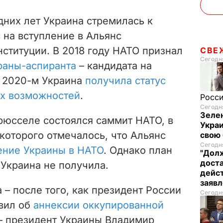
них лет Украина стремилась к
с на вступление в Альянс
нституции. В 2018 году НАТО признал
СВЕ
Сегодня
траны-аспиранта
– кандидата на
в 2020-м Украина
получила статус
х возможностей
.
Росси
Сегодня
Зелен
Брюсселе состоялся саммит НАТО, в
Украи
оторого отмечалось, что Альянс
свою 
Сегодня
ение Украины в НАТО
. Однако план
"Долж
дост
 Украина не получила.
дейст
заяв
 – после того, как президент России
Сегодня
вил об
аннексии оккупированной
 – президент Украины Владимир