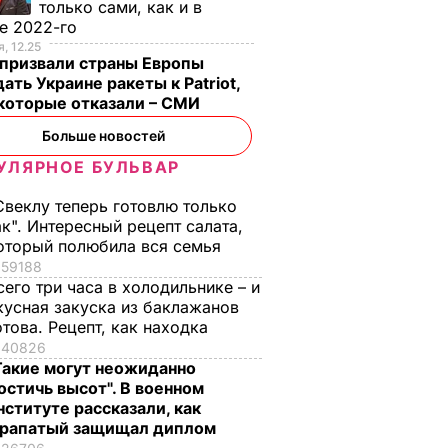
только сами, как и в
е 2022-го
, 12.25
призвали страны Европы
ать Украине ракеты к Patriot,
екоторые отказали – СМИ
Больше новостей
УЛЯРНОЕ БУЛЬВАР
Свеклу теперь готовлю только
ак". Интересный рецепт салата,
оторый полюбила вся семья
59188
сего три часа в холодильнике – и
кусная закуска из баклажанов
отова. Рецепт, как находка
40826
Такие могут неожиданно
остичь высот". В военном
нституте рассказали, как
рапатый защищал диплом