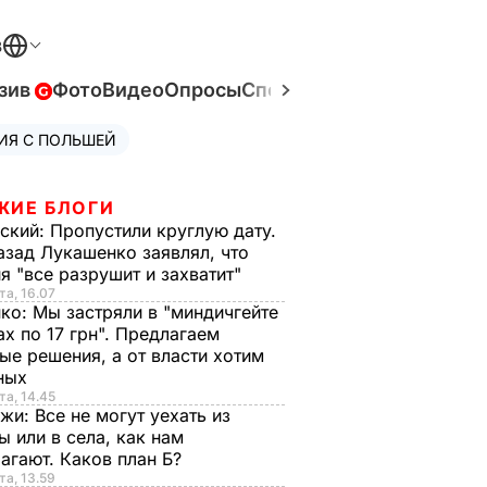
В
зив
Фото
Видео
Опросы
Спецпроекты
Война в Ук
ИЯ С ПОЛЬШЕЙ
ЖИЕ БЛОГИ
ский:
Пропустили круглую дату.
азад Лукашенко заявлял, что
я "все разрушит и захватит"
та, 16.07
нко:
Мы застряли в "миндичгейте
ах по 17 грн". Предлагаем
ые решения, а от власти хотим
ных
та, 14.45
нжи:
Все не могут уехать из
ы или в села, как нам
агают. Каков план Б?
та, 13.59