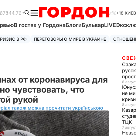
.67
$44.76
+18 КИЕВ
ервью
В гостях у Гордона
Блоги
Бульвар
LIVE
Экскл
РИЗИС В РФ
ПЕРЕГОВОРЫ О МИРЕ В УКРАИНЕ
ОТНОШЕН
СВЕ
Саак
русск
прос
инах от коронавируса для
8 авгус
Юнус
но чувствовать, что
не ми
той рукой
криз
8 авгус
ріал також можна прочитати українською
Каза
студе
ТЦК
7 авгус
Невз