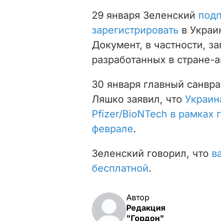
29 января Зеленский
подп
зарегистрировать
в Украи
Документ, в частности, з
разработанных в стране-а
30 января главный санвр
Ляшко заявил, что
Украин
Pfizer/BioNTech в рамках
феврале
.
Зеленский говорил, что
в
бесплатной
.
Автор
Редакция
"Гордон"