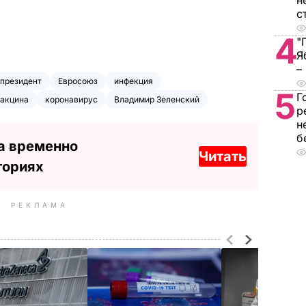
н
с
4
"
Я
–
президент
Евросоюз
инфекция
5
Г
акцина
коронавирус
Владимир Зеленский
р
н
б
а временно
Читать
ториях
РЕКЛАМА