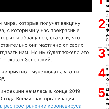
н
y
м
с
V
2
"
н мира, которые получат вакцину
"
i
за, с которыми у нас прекрасные
Ф
у
торых я обращался, сказали, что
d
йствительно они частично от своих
3
e
З
тдавать нам. Но им будет тяжело это
к
, – сказал Зеленский.
г
o
4
В
 неприятно – чувствовать, что ты
д
й".
К
5
Д
инфекции началась в конце 2019
д
020 года Всемирная организация
ч
е
а распространение коронавируса