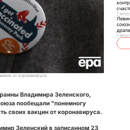
контр
счас
7 авгус
Леви
союзн
драла
7 август
ививок от коронавируса
краины Владимира Зеленского,
союза пообещали "понемногу
ть своих вакцин от коронавируса.
имир Зеленский в записанном 23