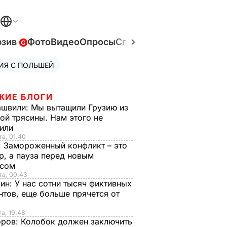
юзив
Фото
Видео
Опросы
Спецпроекты
Война в У
ИЯ С ПОЛЬШЕЙ
ЖИЕ БЛОГИ
ашвили:
Мы вытащили Грузию из
ой трясины. Нам этого не
тили
та, 01.40
:
Замороженный конфликт – это
р, а пауза перед новым
исом
та, 00.43
рин:
У нас сотни тысяч фиктивных
нтов, еще больше прячется от
та, 19.48
оров:
Колобок должен заключить