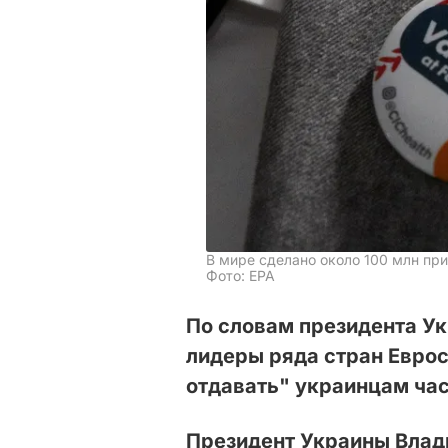
В мире сделано около 100 млн пр
Фото: ЕРА
По словам президента У
лидеры ряда стран Евро
отдавать" украинцам час
Президент Украины Влад