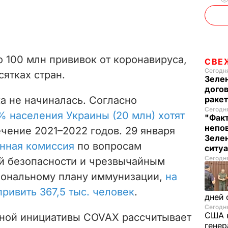
 100 млн прививок от коронавируса,
СВЕ
Сегодня
сятках стран.
Зеле
догов
а не начиналась. Согласно
ракет
Сегодня
% населения Украины (20 млн) хотят
"Факт
непо
ечение 2021–2022 годов. 29 января
Зелен
енная комиссия
по вопросам
ситу
Сегодня
й безопасности и чрезвычайным
иональному плану иммунизации,
на
ривить 367,5 тыс. человек
.
дней 
Сегодня
США 
ьной инициативы COVAX рассчитывает
генер