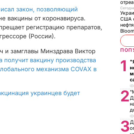
отреа
исал закон, позволяющий
Сегодня
Украи
не вакцины от коронавируса.
США о
нефтя
апрещает регистрацию препаратов,
Bloo
грессоре (России).
ПОП
ач и замглавы Минздрава Виктор
а получит вакцину производства
1
"
н
 глобального механизма COVAX в
м
с
2
"
акцинация украинцев будет
Д
н
д
3
Д
о