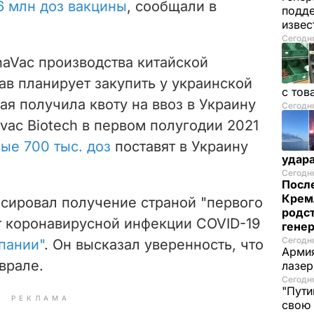
6 млн доз вакцины
, сообщали в
подде
изве
Сегодня
aVac производства китайской
в планирует закупить у украинской
с тов
ая получила квоту на ввоз в Украину
Сегодня
ovac Biotech в первом полугодии 2021
ые 700 тыс. доз
поставят в Украину
удар
Сегодня
После
Крем
нсировал получение страной "первого
родс
т коронавирусной инфекции COVID-19
гене
Сегодня
пании"
. Он высказал уверенность, что
Армия
врале.
лазе
Сегодня
"Пути
РЕКЛАМА
свою 