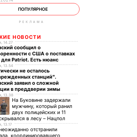
ПОПУЛЯРНОЕ
РЕКЛАМА
ЖИЕ НОВОСТИ
, 14.27
нский сообщил о
оренности с США о поставках
 для Patriot. Есть нюанс
, 13.54
ически не осталось
врежденных станций".
ский заявил о сложной
ации в преддверии зимы
, 13.38
На Буковине задержали
мужчину, который ранил
двух полицейских и 11
скрывался в лесу – Нацпол
, 13.17
неожиданно отстранили
ала, координировавшего