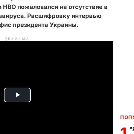
n HBO пожаловался на отсутствие в
навируса. Расшифровку интервью
фис президента Украины.
РЕКЛАМА
P
l
ПОП
a
1
"