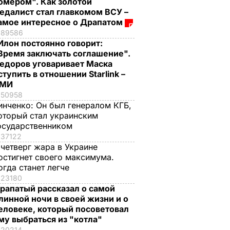
омером". Как золотой
едалист стал главкомом ВСУ –
амое интересное о Драпатом
89586
Илон постоянно говорит:
Время заключать соглашение".
едоров уговаривает Маска
ступить в отношении Starlink –
СМИ
50958
инченко:
Он был генералом КГБ,
оторый стал украинским
осударственником
37122
 четверг жара в Украине
остигнет своего максимума.
огда станет легче
23180
рапатый рассказал о самой
линной ночи в своей жизни и о
еловеке, который посоветовал
му выбраться из "котла"
20214