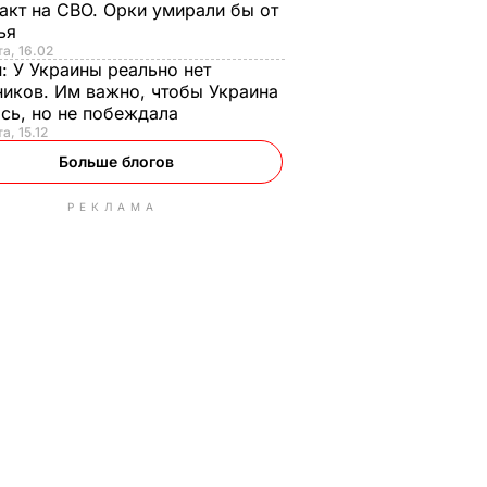
акт на СВО. Орки умирали бы от
тья
та, 16.02
н:
У Украины реально нет
иков. Им важно, чтобы Украина
сь, но не побеждала
а, 15.12
Больше блогов
РЕКЛАМА