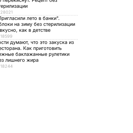
е перекиснут. Рецепт без
терилизации
28021
Пригласили лето в банки".
блоки на зиму без стерилизации
 вкусно, как в детстве
18599
ости думают, что это закуска из
есторана. Как приготовить
ежные баклажанные рулетики
ез лишнего жира
18244