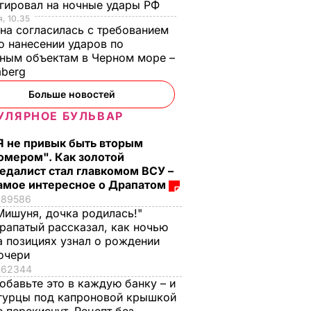
гировал на ночные удары РФ
, 10.35
на согласилась с требованием
 нанесении ударов по
ным объектам в Черном море –
mberg
Больше новостей
УЛЯРНОЕ БУЛЬВАР
Я не привык быть вторым
омером". Как золотой
едалист стал главкомом ВСУ –
амое интересное о Драпатом
89586
Мишуня, дочка родилась!"
рапатый рассказал, как ночью
а позициях узнал о рождении
очери
62344
обавьте это в каждую банку – и
гурцы под капроновой крышкой