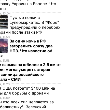
ржку Украины в Европе. Что
стно
, 13.04
Пустые полки в
супермаркетах. В "Форе"
предупредили о перебоях
арами после атаки РФ
, 11.58
За одну ночь в РФ
загорелись сразу два
НПЗ. Что известно об
ах
, 11.58
 взрыва на юбилее в 2,5 км от
ля могла умереть вторая
твенница российского
рала – СМИ
, 11.23
 США потратит $400 млн на
ры для борьбы с дронами
, 11.02
н изо всех сил цепляется за
баллистику". Зеленский