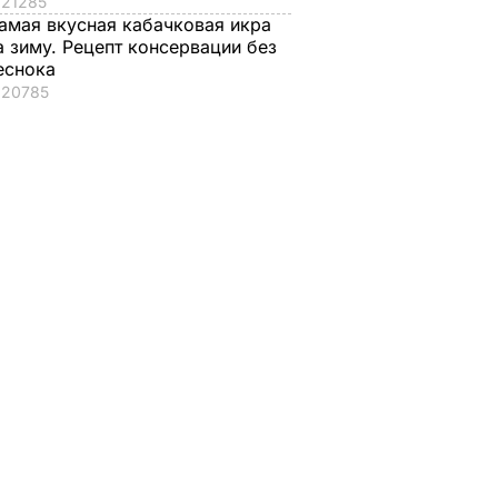
21285
амая вкусная кабачковая икра
а зиму. Рецепт консервации без
еснока
20785