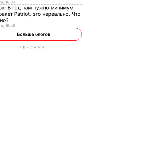
та, 16.04
юк:
В год нам нужно минимум
ракет Patriot, это нереально. Что
ьно?
та, 15.45
Больше блогов
РЕКЛАМА