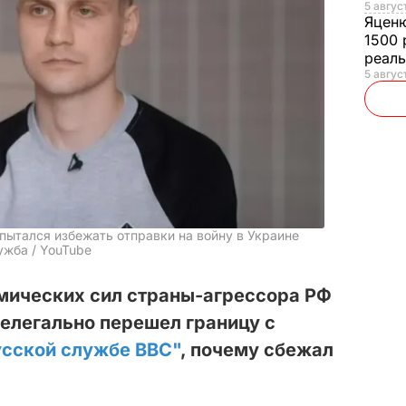
5 авгус
Яцен
1500 
реал
5 авгус
пытался избежать отправки на войну в Украине
ужба / YouTube
мических сил страны-агрессора РФ
елегально перешел границу с
усской службе BBC"
, почему сбежал