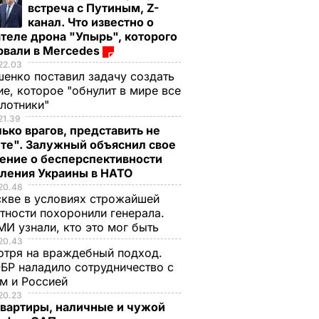
встреча с Путиным, Z-
канал. Что известно о
теле дрона "Упырь", которого
рвали в Mercedes
22.03
енко поставил задачу создать
е, которое "обнулит в мире все
илотники"
21.39
ько врагов, представить не
те". Залужный объяснил свое
ение о бесперспективности
пления Украины в НАТО
20.48
кве в условиях строжайшей
тности похоронили генерала.
И узнали, кто это мог быть
20.43
тря на враждебный подход.
БР наладило сотрудничество с
м и Россией
20.23
квартиры, наличные и чужой