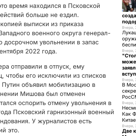
это время находился в Псковской
действий больше не ездил.
созда
подо
копией выписки из приказа
Вчера, 
ападного военного округа генерал-
Лукаш
оружи
 досрочном увольнении в запас
бесп
ентября 2022 года.
Вчера, 
"Стол
може
ра отправили в отпуск, ему
заявл
всту
, чтобы его исключили из списков
Вчера, 
я Путин объявил мобилизацию в
В Мос
секре
льнении Мишова был отменен
РосСМ
тался оспорить отмену увольнения в
Вчера, 
Несмо
 года Псковский гарнизонный военный
Как Ф
Китае
андования. У журналистов есть
Вчера, 
й это.
Две 