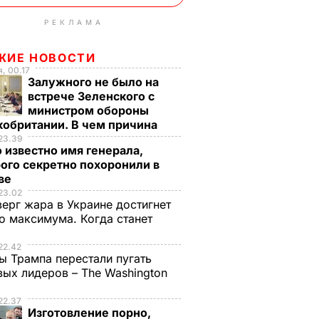
РЕКЛАМА
ЖИЕ НОВОСТИ
, 00.17
Залужного не было на
встрече Зеленского с
министром обороны
кобритании. В чем причина
23.39
 известно имя генерала,
ого секретно похоронили в
ве
23.02
верг жара в Украине достигнет
о максимума. Когда станет
е
22.42
ы Трампа перестали пугать
ых лидеров – The Washington
22.37
Изготовление порно,