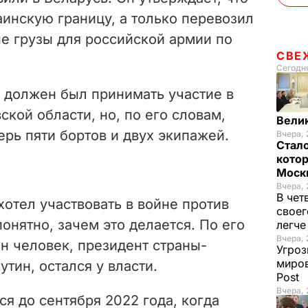
аинскую границу, а только перевозил
е грузы для российской армии по
СВЕ
Сегодня
должен был принимать участие в
ской области, но, по его словам,
Вели
ерь пяти бортов и двух экипажей.
Вчера, 
Стало
котор
Моск
Вчера, 
В чет
хотел участвовать в войне против
своег
онятно, зачем это делается. По его
легч
Вчера, 
н человек, президент страны-
Угроз
миров
тин, остался у власти.
Post
Вчера, 
я до сентября 2022 года, когда