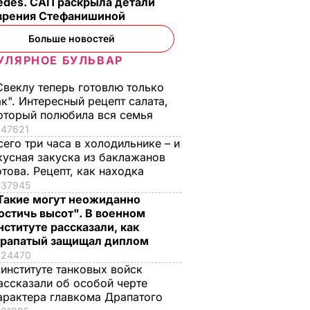
edes. САП раскрыла детали
зрения Стефанишиной
Больше новостей
УЛЯРНОЕ БУЛЬВАР
Свеклу теперь готовлю только
ак". Интересный рецепт салата,
оторый полюбила вся семья
47621
сего три часа в холодильнике – и
кусная закуска из баклажанов
отова. Рецепт, как находка
37945
Такие могут неожиданно
остичь высот". В военном
нституте рассказали, как
рапатый защищал диплом
24470
 институте танковых войск
ассказали об особой черте
арактера главкома Драпатого