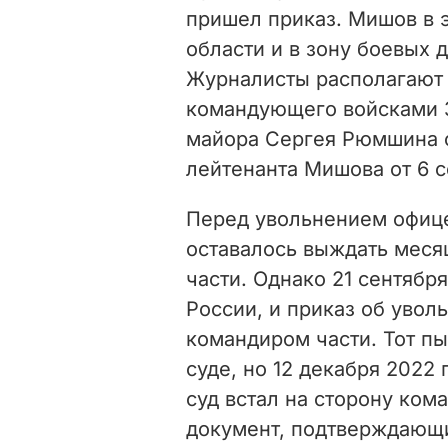
пришел приказ. Мишов в 
области и в зону боевых 
Журналисты располагают 
командующего войсками З
майора Сергея Рюмшина о
лейтенанта Мишова от 6 с
Перед увольнением офице
оставалось выждать месяц
части. Однако 21 сентябр
России, и приказ об уво
командиром части. Тот пы
суде, но 12 декабря 2022
суд встал на сторону ком
документ, подтверждающи