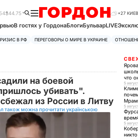
54
$44.75
+27 КИЕ
ервью
В гостях у Гордона
Блоги
Бульвар
LIVE
Экскл
РИЗИС В РФ
ПЕРЕГОВОРЫ О МИРЕ В УКРАИНЕ
ОТНОШЕН
СВЕ
Яров
школь
что о
садили на боевой
5 август
Клим
пришлось убивать".
почем
 сбежал из России в Литву
Мрам
5 август
ал також можна прочитати українською
Фурс
время
5 авгус
Кобе
никто