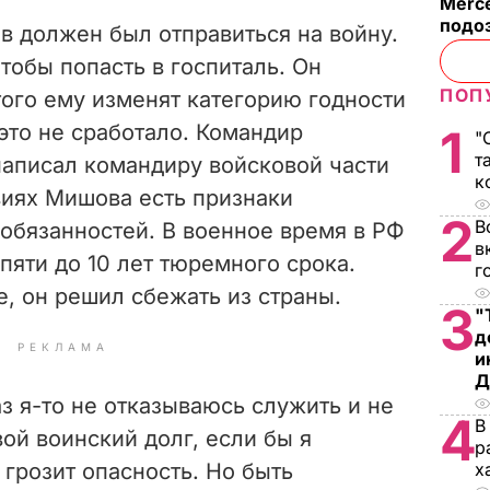
Merc
подо
в должен был отправиться на войну.
тобы попасть в госпиталь. Он
ПОП
того ему изменят категорию годности
 это не сработало. Командир
1
"
т
написал командиру войсковой части
к
твиях Мишова есть признаки
2
В
обязанностей. В военное время в РФ
в
 пяти до 10 лет тюремного срока.
г
е, он решил сбежать из страны.
3
"
д
РЕКЛАМА
и
Д
аз я-то не отказываюсь служить и не
4
В
ой воинский долг, если бы я
р
 грозит опасность. Но быть
х