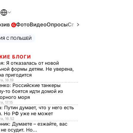
В
юзив
Фото
Видео
Опросы
Спецпроекты
Война в У
ИЯ С ПОЛЬШЕЙ
ЖИЕ БЛОГИ
ая:
Я отказалась от новой
ной формы детям. Не уверена,
на пригодится
а, 18.19
енко:
Российские танкеры
у-то боятся идти домой из
орного моря
а, 17.15
а:
Путин думает, что у него есть
. Но РФ уже не может
та, 16.52
рник:
Думаете – езжайте, вас
 не осудит. Но...