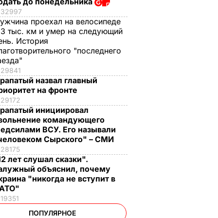
одать до понедельника
32997
ужчина проехал на велосипеде
,3 тыс. км и умер на следующий
ень. История
лаготворительного "последнего
аезда"
29841
рапатый назвал главный
риоритет на фронте
29172
рапатый инициировал
вольнение командующего
едсилами ВСУ. Его называли
человеком Сырского" – СМИ
28175
12 лет слушал сказки".
алужный объяснил, почему
краина "никогда не вступит в
АТО"
19351
ПОПУЛЯРНОЕ