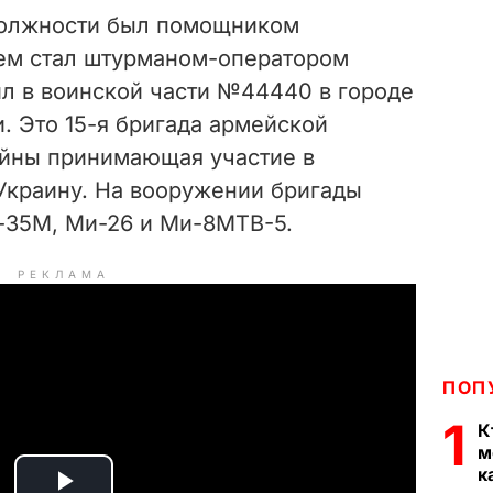
должности был помощником
тем стал штурманом-оператором
ил в воинской части №44440 в городе
. Это 15-я бригада армейской
войны принимающая участие в
Украину. На вооружении бригады
и-35М, Ми-26 и Ми-8МТВ-5.
РЕКЛАМА
ПОП
1
К
м
к