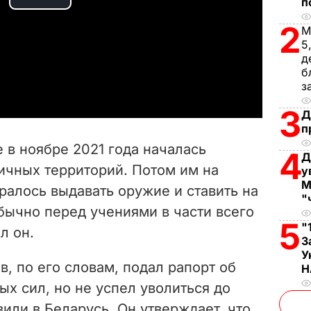
п
P
2
М
l
5
д
a
б
з
y
3
Д
п
V
 в ноябре 2021 года началась
4
Д
i
ичных территорий. Потом им на
у
М
ралось выдавать оружие и ставить на
d
"
бычно перед учениями в части всего
e
5
"
л он.
З
o
У
в, по его словам, подал рапорт об
Н
х сил, но не успел уволиться до
вили в Беларусь. Он утверждает, что