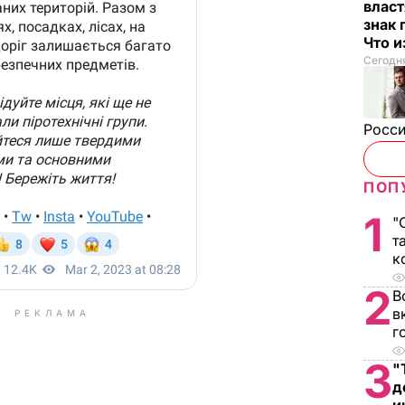
власт
знак 
Что 
Сегодня
Росси
ПОП
1
"
т
к
2
В
в
РЕКЛАМА
г
3
"
д