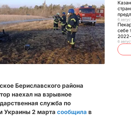
Каза
стран
предл
6 авгус
Пека
себе 
2022
6 авгус
ьское Бериславского района
тор наехал на взрывное
ударственная служба по
м Украины 2 марта
сообщила
в