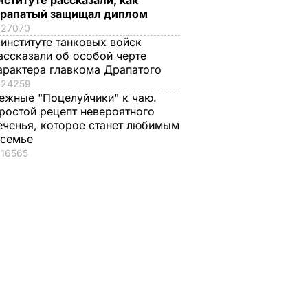
нституте рассказали, как
рапатый защищал диплом
27070
 институте танковых войск
ассказали об особой черте
арактера главкома Драпатого
24259
ежные "Поцелуйчики" к чаю.
ростой рецепт невероятного
еченья, которое станет любимым
 семье
16565