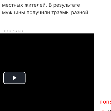
 местных жителей. В результате
я, мужчины получили травмы разной
РЕКЛАМА
P
l
ПОП
a