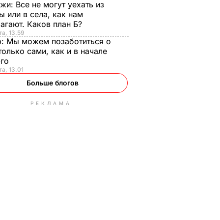
нжи:
Все не могут уехать из
ы или в села, как нам
агают. Каков план Б?
та, 13.59
р:
Мы можем позаботиться о
только сами, как и в начале
-го
та, 13.01
Больше блогов
РЕКЛАМА