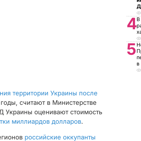
и
Д
4
В
р
х
5
Н
П
п
в
ния территории Украины после
годы, считают в Министерстве
ВД Украины оценивают стоимость
тки миллиардов долларов
.
регионов
российские оккупанты