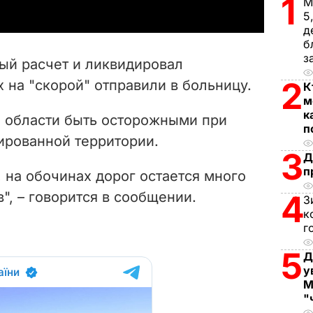
1
М
y
5
д
V
б
з
ый расчет и ликвидировал
i
2
 на "скорой" отправили в больницу.
К
м
d
к
 области быть осторожными при
п
e
рованной территории.
3
Д
o
п
, на обочинах дорог остается много
, – говорится в сообщении.
4
З
к
г
5
Д
у
М
"