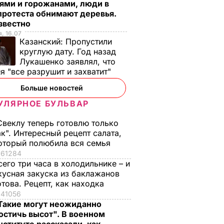
ями и горожанами, люди в
протеста обнимают деревья.
известно
, 16.07
Казанский:
Пропустили
круглую дату. Год назад
Лукашенко заявлял, что
я "все разрушит и захватит"
Больше новостей
УЛЯРНОЕ БУЛЬВАР
Свеклу теперь готовлю только
ак". Интересный рецепт салата,
оторый полюбила вся семья
61284
сего три часа в холодильнике – и
кусная закуска из баклажанов
отова. Рецепт, как находка
41056
Такие могут неожиданно
остичь высот". В военном