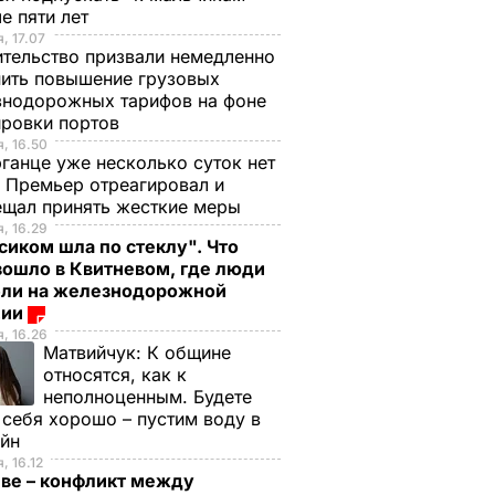
е пяти лет
, 17.07
тельство призвали немедленно
ить повышение грузовых
знодорожных тарифов на фоне
ировки портов
, 16.50
ганце уже несколько суток нет
 Премьер отреагировал и
ещал принять жесткие меры
, 16.29
сиком шла по стеклу". Что
зошло в Квитневом, где люди
бли на железнодорожной
ции
, 16.26
Матвийчук:
К общине
относятся, как к
неполноценным. Будете
 себя хорошо – пустим воду в
ейн
, 16.12
еве – конфликт между