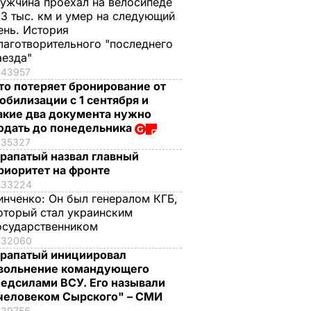
ужчина проехал на велосипеде
,3 тыс. км и умер на следующий
ень. История
лаготворительного "последнего
аезда"
43957
то потеряет бронирование от
обилизации с 1 сентября и
акие два документа нужно
одать до понедельника
35327
рапатый назвал главный
риоритет на фронте
33224
инченко:
Он был генералом КГБ,
оторый стал украинским
осударственником
32060
рапатый инициировал
вольнение командующего
едсилами ВСУ. Его называли
человеком Сырского" – СМИ
29756