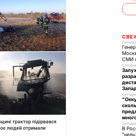
СВЕ
Сегодня
Генер
Москв
СМИ н
Сегодня
Залуж
разр
дист
Запад
Сегодня
"Окку
сколь
предл
много
Сегодня
В Рос
"нель