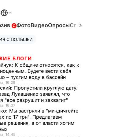
В
юзив
Фото
Видео
Опросы
Спецпроекты
Война в У
ИЯ С ПОЛЬШЕЙ
ЖИЕ БЛОГИ
ийчук:
К общине относятся, как к
ноценным. Будете вести себя
о – пустим воду в бассейн
та, 16.26
ский:
Пропустили круглую дату.
азад Лукашенко заявлял, что
я "все разрушит и захватит"
та, 16.07
нко:
Мы застряли в "миндичгейте
ах по 17 грн". Предлагаем
ые решения, а от власти хотим
ных
та, 14.45