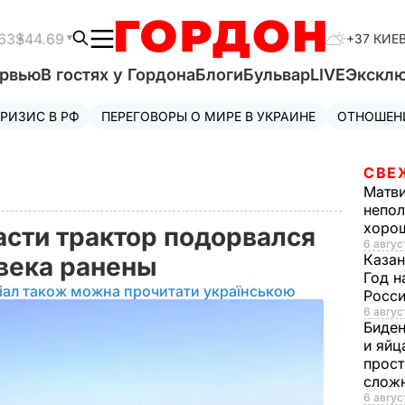
63
$44.69
+37 КИЕ
ервью
В гостях у Гордона
Блоги
Бульвар
LIVE
Экскл
РИЗИС В РФ
ПЕРЕГОВОРЫ О МИРЕ В УКРАИНЕ
ОТНОШЕН
СВЕ
Матв
непол
хорош
асти трактор подорвался
6 авгус
Казан
овека ранены
Год н
іал також можна прочитати українською
Росси
6 авгус
Биде
и яйц
прост
слож
6 авгус