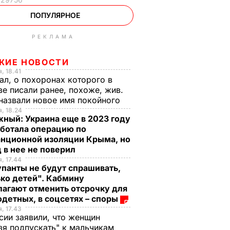
ПОПУЛЯРНОЕ
РЕКЛАМА
ЖИЕ НОВОСТИ
, 18.41
ал, о похоронах которого в
е писали ранее, похоже, жив.
азвали новое имя покойного
, 18.24
ный: Украина еще в 2023 году
аботала операцию по
анционной изоляции Крыма, но
 в нее не поверил
, 17.44
панты не будут спрашивать,
ко детей". Кабмину
агают отменить отсрочку для
детных, в соцсетях – споры
, 17.43
сии заявили, что женщин
зя подпускать" к мальчикам