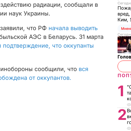
Сегодня
оздействию радиации, сообщали в
Пожар
ии наук Украины.
вред,
Ким, 
 заявили, что РФ
начала выводить
Мнен
Сегодня
быльской АЭС в Беларусь. 31 марта
 подтверждение, что оккупанты
Голов
Минобороны сообщили, что
вся
ПОП
обождена от оккупантов.
1
"
т
к
2
В
в
г