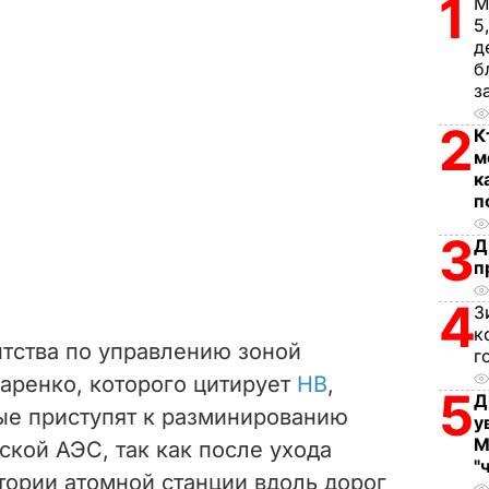
1
М
i
5
д
d
б
з
e
2
К
м
o
к
п
3
Д
п
4
З
к
нтства по управлению зоной
г
аренко, которого цитирует
НВ
,
5
Д
ые приступят к разминированию
у
М
кой АЭС, так как после ухода
"
тории атомной станции вдоль дорог