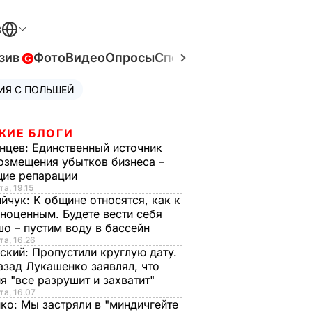
В
зив
Фото
Видео
Опросы
Спецпроекты
Война в Ук
ИЯ С ПОЛЬШЕЙ
ЖИЕ БЛОГИ
нцев:
Единственный источник
озмещения убытков бизнеса –
щие репарации
та, 19.15
ийчук:
К общине относятся, как к
ноценным. Будете вести себя
о – пустим воду в бассейн
та, 16.26
ский:
Пропустили круглую дату.
азад Лукашенко заявлял, что
я "все разрушит и захватит"
та, 16.07
нко:
Мы застряли в "миндичгейте