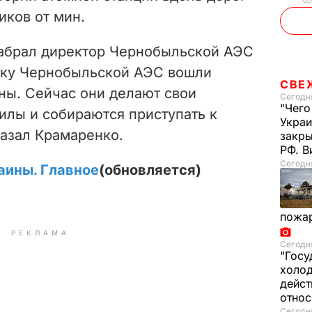
иков от мин.
 набрал директор Чернобыльской АЭС
дку Чернобыльской АЭС вошли
СВЕ
ы. Сейчас они делают свои
Сегодня
"Чего
илы и собираются приступать к
Украи
казал Крамаренко.
закр
РФ. 
Сегодня
аины. Главное
(обновляется)
пожа
РЕКЛАМА
Сегодня
"Госу
холод
дейст
отно
Сегодня