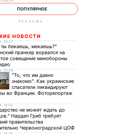
ПОПУЛЯРНОЕ
РЕКЛАМА
ЖИЕ НОВОСТИ
, 20.47
 ты бекаешь, мекаешь?"
нский пранкер ворвался на
ытое совещание минобороны
Видео
, 20.06
"То, что им давно
знакомо". Как украинские
спасатели ликвидируют
ры во Франции. Фоторепортаж
, 19.52
дарство не может ждать до
ов." Нардеп Гриб требует
вий правительства
сительно Червоноградской ЦОФ
, 19.45