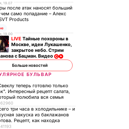
, 19.07
ы после атак наносят больший
 чем само попадание – Алекс
SVT Products
ие
, 19.00
LIVE
Тайные похороны в
Москве, идеи Лукашенко,
закрытое небо. Стрим
анова с Бацман. Видео
Больше новостей
УЛЯРНОЕ БУЛЬВАР
Свеклу теперь готовлю только
ак". Интересный рецепт салата,
оторый полюбила вся семья
62960
сего три часа в холодильнике – и
кусная закуска из баклажанов
отова. Рецепт, как находка
41193