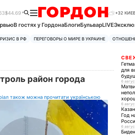
63
$44.69
+32 КИЕ
ервью
В гостях у Гордона
Блоги
Бульвар
LIVE
Эксклю
РИЗИС В РФ
ПЕРЕГОВОРЫ О МИРЕ В УКРАИНЕ
ОТНОШЕН
СВЕ
Гетма
для в
буду
нтроль район города
6 авгус
Матв
непол
ріал також можна прочитати українською
хорош
6 авгус
Казан
Год н
Росси
6 авгус
Биде