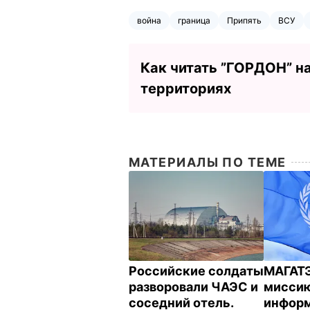
война
граница
Припять
ВСУ
Как читать ”ГОРДОН” н
территориях
МАТЕРИАЛЫ ПО ТЕМЕ
Российские солдаты
МАГАТЭ
разворовали ЧАЭС и
миссию
соседний отель.
инфор