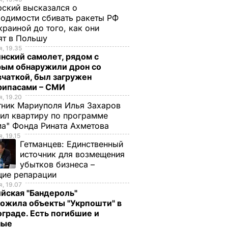
ский высказался о
одимости сбивать ракеты РФ
краиной до того, как они
ят в Польшу
, 19.35
нский самолет, рядом с
рым обнаружили дрон со
чаткой, был загружен
рипасами – СМИ
, 19.20
ник Мариуполя Илья Захаров
ил квартиру по программе
а" Фонда Рината Ахметова
, 19.15
Гетманцев:
Единственный
источник для возмещения
убытков бизнеса –
щие репарации
, 19.07
йская "Бандероль"
ожила объекты "Укрпошти" в
граде. Есть погибшие и
ные