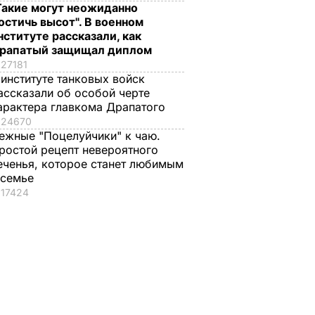
Такие могут неожиданно
остичь высот". В военном
нституте рассказали, как
рапатый защищал диплом
27181
 институте танковых войск
ассказали об особой черте
арактера главкома Драпатого
24670
ежные "Поцелуйчики" к чаю.
ростой рецепт невероятного
еченья, которое станет любимым
 семье
17424