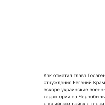
Как отметил глава Госаге
отчуждения Евгений Крам
вскоре украинские военн
территории на Чернобыльс
российских войск с терри