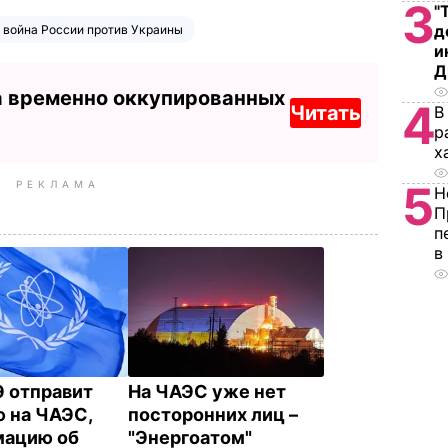
3
"
д
война России против Украины
и
Д
а временно оккупированных
4
Читать
В
р
х
5
РЕКЛАМА
Н
П
п
в
 отправит
На ЧАЭС уже нет
 на ЧАЭС,
посторонних лиц –
мацию об
"Энергоатом"