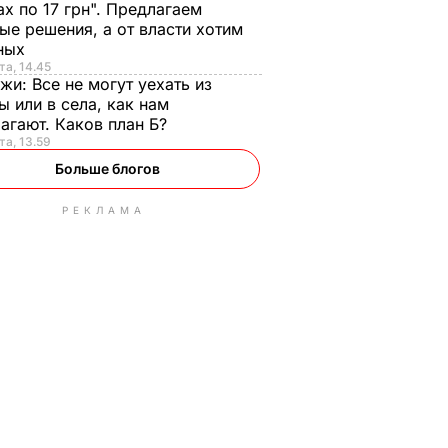
ах по 17 грн". Предлагаем
ые решения, а от власти хотим
ных
та, 14.45
нжи:
Все не могут уехать из
ы или в села, как нам
агают. Каков план Б?
та, 13.59
Больше блогов
РЕКЛАМА