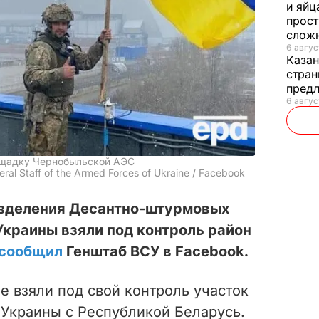
и яйц
прост
слож
6 авгус
Каза
стран
предл
6 авгус
ощадку Чернобыльской АЭС
al Staff of the Armed Forces of Ukraine / Facebook
разделения Десантно-штурмовых
краины взяли под контроль район
сообщил
Генштаб ВСУ в Facebook.
 взяли под свой контроль участок
 Украины с Республикой Беларусь.