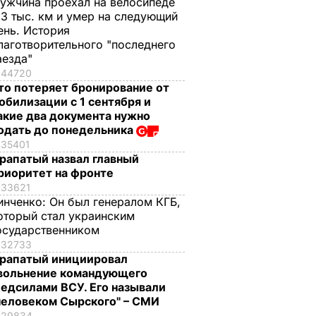
ужчина проехал на велосипеде
,3 тыс. км и умер на следующий
ень. История
лаготворительного "последнего
аезда"
44720
то потеряет бронирование от
обилизации с 1 сентября и
акие два документа нужно
одать до понедельника
35401
рапатый назвал главный
риоритет на фронте
33621
инченко:
Он был генералом КГБ,
оторый стал украинским
осударственником
32733
рапатый инициировал
вольнение командующего
едсилами ВСУ. Его называли
человеком Сырского" – СМИ
29834