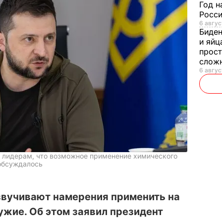
Год н
Росси
6 авгус
Биде
и яйц
прост
слож
6 авгус
 лидерам, что возможное применение химического
обсуждалось
звучивают намерения применить на
жие. Об этом заявил президент