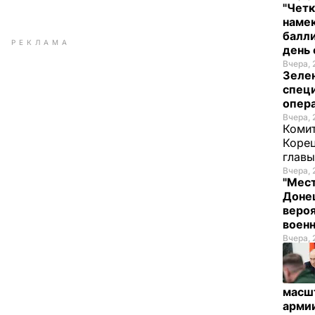
"Четк
намек
балли
РЕКЛАМА
день 
Вчера, 
Зеле
спец
опера
Вчера, 
Комит
Корец
глав
Вчера, 
"Мест
Донец
вероя
воен
Вчера, 
масш
арми