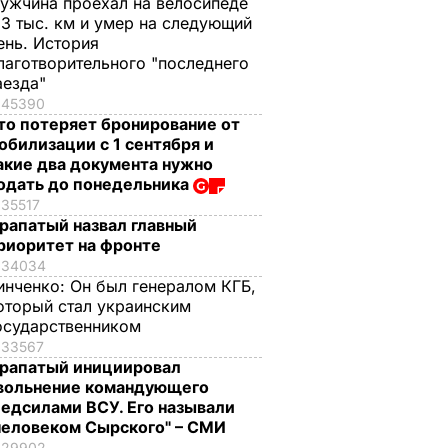
ужчина проехал на велосипеде
,3 тыс. км и умер на следующий
ень. История
лаготворительного "последнего
аезда"
45390
то потеряет бронирование от
обилизации с 1 сентября и
акие два документа нужно
одать до понедельника
35517
рапатый назвал главный
риоритет на фронте
34034
инченко:
Он был генералом КГБ,
оторый стал украинским
осударственником
33567
рапатый инициировал
вольнение командующего
едсилами ВСУ. Его называли
человеком Сырского" – СМИ
29902