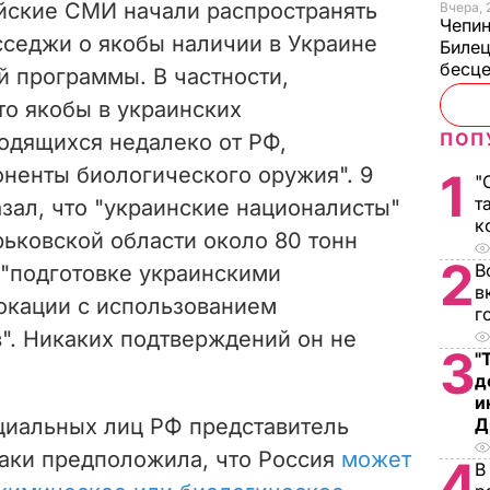
ийские СМИ начали распространять
Вчера, 
Чепи
сседжи о якобы наличии в Украине
Билец
бесц
 программы. В частности,
то якобы в украинских
ПОП
одящихся недалеко от РФ,
ненты биологического оружия". 9
1
"
т
зал, что "украинские националисты"
к
рьковской области около 80 тонн
2
В
 "подготовке украинскими
в
окации с использованием
г
". Никаких подтверждений он не
3
"
д
и
циальных лиц РФ представитель
Д
аки предположила, что Россия
может
4
В