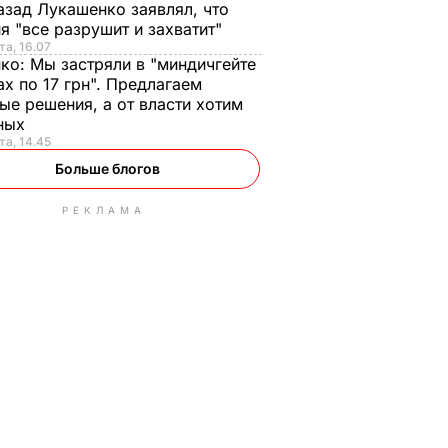
азад Лукашенко заявлял, что
я "все разрушит и захватит"
та, 16.07
нко:
Мы застряли в "миндичгейте
ах по 17 грн". Предлагаем
ые решения, а от власти хотим
ных
та, 14.45
Больше блогов
РЕКЛАМА