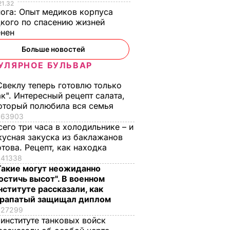
21.32
нога:
Опыт медиков корпуса
кого по спасению жизней
енен
Больше новостей
УЛЯРНОЕ БУЛЬВАР
Свеклу теперь готовлю только
ак". Интересный рецепт салата,
оторый полюбила вся семья
63903
сего три часа в холодильнике – и
кусная закуска из баклажанов
отова. Рецепт, как находка
41338
Такие могут неожиданно
остичь высот". В военном
нституте рассказали, как
рапатый защищал диплом
27299
 институте танковых войск