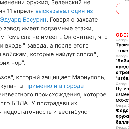
именении оружия, Зеленский не
d
ия 11 апреля
высказывал один из
e
 Эдуард Басурин
. Говоря о захвате
то завод имеет подземные этажи,
o
СВЕ
м "
смысла не имеет".
Он считает, что
Сегодня
Трамп
и входы" завода, а после этого
тоже
 войскам, которые найдут способ,
Сегодня
"Войн
оих нор".
пред
с тре
Азов", который защищает Мариуполь,
"избе
Сегодня
оккупанты
применили в городе
Путин
еизвестного происхождения, которое
измен
може
кого БПЛА.
У пострадавших
Вчера, 
Федо
 недостаточность и вестибуло-
оруж
балл
Вчера, 