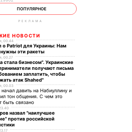
ПОПУЛЯРНОЕ
РЕКЛАМА
ЖИЕ НОВОСТИ
, 00.44
 о Patriot для Украины: Нам
 нужны эти ракеты
, 00.27
а стала бизнесом". Украинские
приниматели получают письма
бованием заплатить, чтобы
жать атак Shahed"
, 00.03
 начал давить на Набиуллину и
ил тон общения. С чем это
т быть связано
23.40
ров назвал "наилучшее
ие" против российской
истики
23.17