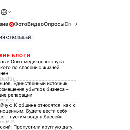
В
зив
Фото
Видео
Опросы
Спецпроекты
Война в Ук
ИЯ С ПОЛЬШЕЙ
ЖИЕ БЛОГИ
нога:
Опыт медиков корпуса
кого по спасению жизней
енен
та, 21.32
нцев:
Единственный источник
озмещения убытков бизнеса –
щие репарации
та, 19.15
ийчук:
К общине относятся, как к
ноценным. Будете вести себя
о – пустим воду в бассейн
та, 16.26
ский:
Пропустили круглую дату.