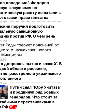
ое попадание". Федоров
нул, какую именно
стическую ракету испытали в
отставки правительства
22.32
нский поручил подготовить
иальную санкционную
цию против РФ. О чем речь
22.20
ет Рады требует пояснений от
кого о назначении нового
ы Минцифры
21.55
о допросов, пыток и казней". В
кой области россияне,
тно, расстреляли украинского
нопленного
21.44
Путин снял "Юру Унитаза"
и продвинул ряд боевых
генералов. Что стоит за
табными перестановками в
и РФ