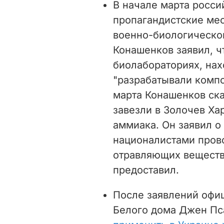
В начале марта росс
пропагандистские ме
военно-биологической
Конашенков заявил, ч
биолабораториях, нах
"разрабатывали компо
марта Конашенков ска
завезли в Золочев Ха
аммиака. Он заявил о
националистами пров
отравляющих веществ
предоставил.
После заявлений офи
Белого дома Джен Пс