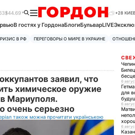
63
$44.69
+28 КИЕ
ервью
В гостях у Гордона
Блоги
Бульвар
LIVE
Эксклю
РИЗИС В РФ
ПЕРЕГОВОРЫ О МИРЕ В УКРАИНЕ
ОТНОШЕН
СВЕ
Чепи
Билец
бесц
оккупантов заявил, что
6 авгус
Гетма
ить химическое оружие
для в
в Мариуполя.
буду
6 авгус
о очень серьезно
Матв
непол
еріал також можна прочитати українською
хорош
6 авгус
Казан