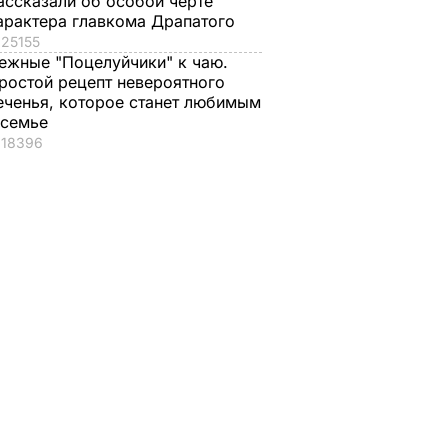
ассказали об особой черте
арактера главкома Драпатого
25155
ежные "Поцелуйчики" к чаю.
ростой рецепт невероятного
еченья, которое станет любимым
 семье
18396