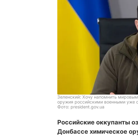
Зеленский: Хочу напомнить мировым
оружия российскими военными уже 
Фото: president.gov.ua
Российские оккупанты о
Донбассе химическое ору