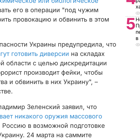
 химическое или биологическое
р
х
ать его в операции "под чужим
5
роить провокацию и обвинить в этом
Н
П
п
в
пасности Украины предупредила, что
гут готовить диверсии
на складах
й области с целью дискредитации
ррорист производит фейки, чтобы
ва и обвинить в них Украину", –
тве.
адимир Зеленский заявил, что
вает никакого оружия массового
л Россию в возможной подготовке
Украину. 24 марта на саммите