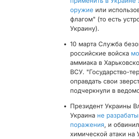
применить в Украине
оружие
или использов
флагом" (то есть уст
Украину).
10 марта Служба безо
российские войска
мо
аммиака в Харьковско
ВСУ. "Государство-те
оправдать свои зверст
подчеркнули в ведомс
Президент Украины Вл
Украина
не разрабаты
поражения
, и обвини
химической атаки на 