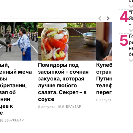
с
4
"
Я
–
5
Г
р
н
б
ый,
Помидоры под
Кулеба расск
енный меча
засыпкой – сочная
странной ма
евы
закуска, которая
Путина вести
британии,
лучше любого
телефонные
зал об
салата. Секрет – в
переговоры
ении
соусе
8 августа, 10.25
МИР
цев к
8 августа, 15.51
БУЛЬВАР
не
16.25
БУЛЬВАР