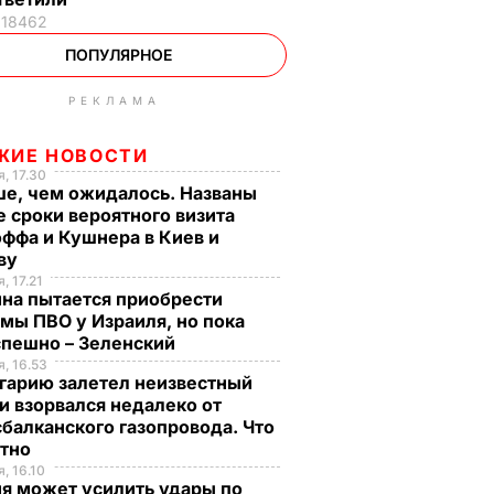
18462
ПОПУЛЯРНОЕ
РЕКЛАМА
ЖИЕ НОВОСТИ
, 17.30
ше, чем ожидалось. Названы
 сроки вероятного визита
ффа и Кушнера в Киев и
ву
, 17.21
на пытается приобрести
мы ПВО у Израиля, но пока
спешно – Зеленский
, 16.53
гарию залетел неизвестный
и взорвался недалеко от
балканского газопровода. Что
стно
, 16.10
я может усилить удары по