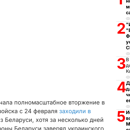
н
м
с
2
"
"
Ф
у
3
В
д
К
4
Д
д
ч
е
ачала полномасштабное вторжение в
войска с 24 февраля
заходили в
5
И
в
з Беларуси, хотя за несколько дней
М
роны Беларуси заверял украинского
о