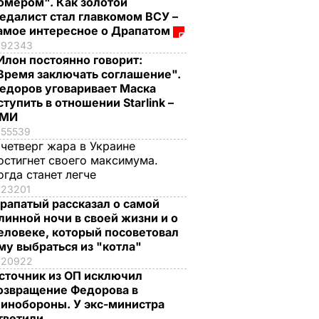
омером". Как золотой
едалист стал главкомом ВСУ –
амое интересное о Драпатом
92343
Илон постоянно говорит:
Время заключать соглашение".
едоров уговаривает Маска
ступить в отношении Starlink –
СМИ
55539
 четверг жара в Украине
остигнет своего максимума.
огда станет легче
23201
рапатый рассказал о самой
линной ночи в своей жизни и о
еловеке, который посоветовал
му выбраться из "котла"
20922
сточник из ОП исключил
озвращение Федорова в
инобороны. У экс-министра
тветили