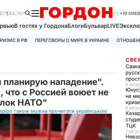
.67
$44.76
+19 КИЕВ
ервью
В гостях у Гордона
Блоги
Бульвар
LIVE
Экскл
РИЗИС В РФ
ПЕРЕГОВОРЫ О МИРЕ В УКРАИНЕ
ОТНОШЕН
СВЕ
Саак
русск
прос
я планирую нападение".
8 авгус
Юнус
 что с Россией воюет не
не ми
 блок НАТО"
криз
8 авгус
еріал також можна прочитати українською
Каза
студе
ТЦК
7 авгус
Невз