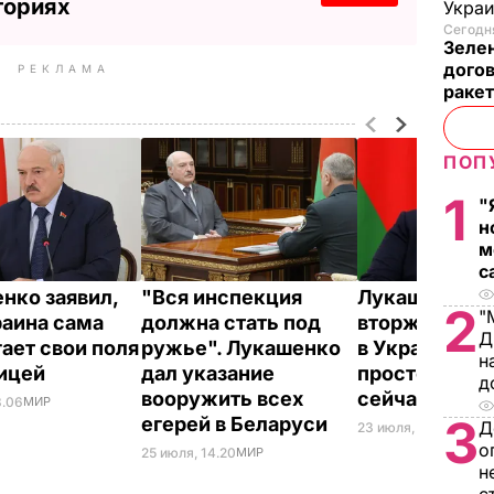
ториях
Украи
Сегодня
Зеле
догов
РЕКЛАМА
ракет
ПОП
1
"
н
м
с
нко заявил,
"Вся инспекция
Лукашенко о
2
"
раина сама
должна стать под
вторжении Б
Д
ает свои поля
ружье". Лукашенко
в Украину: М
н
ницей
дал указание
просто не н
д
вооружить всех
сейчас
3.06
МИР
3
егерей в Беларуси
Д
23 июля, 00.29
ВОЙНА
о
25 июля, 14.20
МИР
н