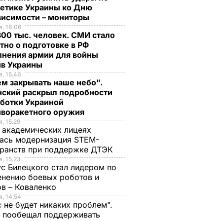
гетике Украины ко Дню
висимости – мониторы
, 16.06
00 тыс. человек. СМИ стало
тно о подготовке в РФ
лнения армии для войны
ив Украины
, 15.46
м закрывать наше небо".
нский раскрыл подробности
аботки Украиной
иворакетного оружия
, 15.29
 академических лицеях
ась модернизация STEM-
ранств при поддержке ДТЭК​
, 15.23
с Билецкого стал лидером по
нению боевых роботов и
в – Коваленко
, 14.54
с не будет никаких проблем".
ч пообещал поддерживать