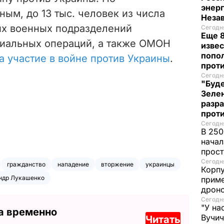
энер
ым, до 13 тыс. человек из числа
Неза
х военных подразделений
Сегодня
Еще 8
циальных операций, а также ОМОН
извес
попо
а участие в войне против Украины
.
прот
Сегодня
"Буде
Зеле
разр
прот
Сегодня
В 250
начал
прост
Сегодня
гражданство
нападение
вторжение
украинцы
Корпу
ндр Лукашенко
приме
дроно
Сегодня
"У на
а временно
Вучи
Читать