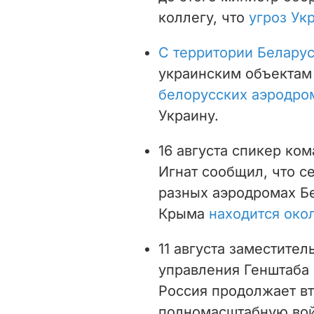
коллегу, что
угроз Ук
С территории Белару
украинским объектам 
белорусских аэродро
Украину.
16 августа спикер к
Игнат сообщил, что с
разных аэродромах Бе
Крыма
находится око
11 августа заместите
управления Генштаба 
Россия продолжает вт
полномасштабную вой