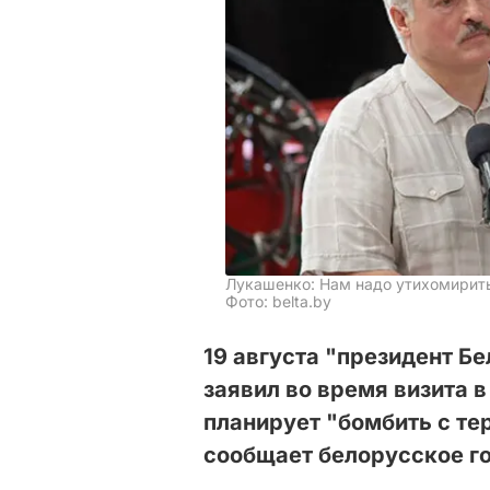
Лукашенко: Нам надо утихомирит
Фото: belta.by
19 августа "президент 
заявил во время визита в
планирует "бомбить с те
сообщает белорусское г