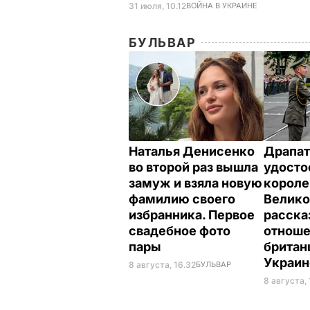
31 июля, 10.12
ВОЙНА В УКРАИНЕ
БУЛЬВАР
Наталья Денисенко
Драпат
во второй раз вышла
удосто
замуж и взяла новую
корол
фамилию своего
Велико
избранника. Первое
расска
свадебное фото
отнош
пары
британ
Украи
8 августа, 16.32
БУЛЬВАР
8 августа, 