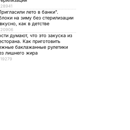
терилизации
28941
Пригласили лето в банки".
блоки на зиму без стерилизации
 вкусно, как в детстве
20906
ости думают, что это закуска из
есторана. Как приготовить
ежные баклажанные рулетики
ез лишнего жира
19279
азал о
Экс-соратник
Как опытные
нере
Зеленского
огородники
объяснил, почему
выбирают самый
Трамп на самом
сладкий арбуз. Сем
деле придрался к
признаков спелой и
костюму президента
сочной ягоды
Украины
8 августа, 00.21
БУЛЬВАР
8 августа, 08.33
МИР