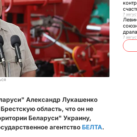
контр
счас
7 авгус
Леви
союзн
драла
7 август
ься
Беларуси" Александр Лукашенко
 Брестскую область, что он не
рритории Беларуси" Украину,
осударственное агентство
БЕЛТА
.