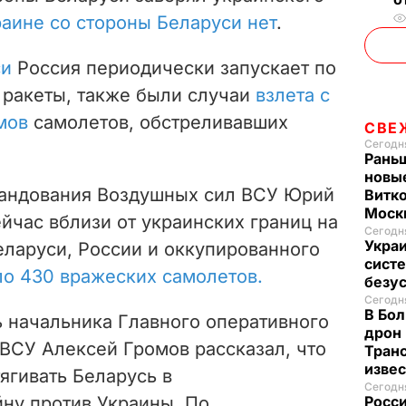
раине со стороны Беларуси нет
.
си
Россия периодически запускает по
ракеты, также были случаи
взлета с
мов
самолетов, обстреливавших
СВЕ
Сегодня
Рань
новые
омандования Воздушных сил ВСУ Юрий
Витко
Моск
ейчас вблизи от украинских границ на
Сегодня
Украи
ларуси, России и оккупированного
систе
ло 430 вражеских самолетов.
безу
Сегодня
В Бол
ль начальника Главного оперативного
дрон 
ВСУ Алексей Громов рассказал, что
Транс
изве
ягивать Беларусь в
Сегодня
ну против Украины. По
Росси