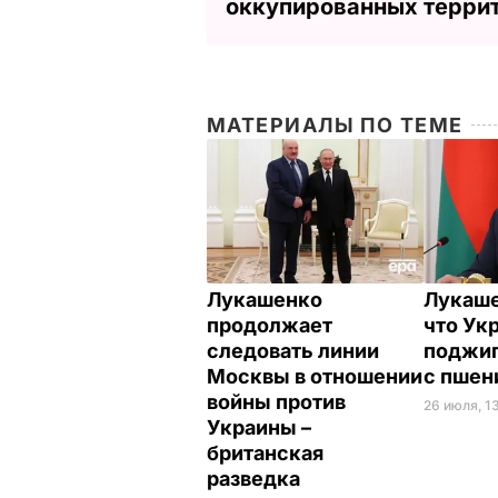
оккупированных терри
МАТЕРИАЛЫ ПО ТЕМЕ
Лукашенко
Лукаше
продолжает
что Ук
следовать линии
поджиг
Москвы в отношении
с пше
войны против
26 июля, 1
Украины –
британская
разведка