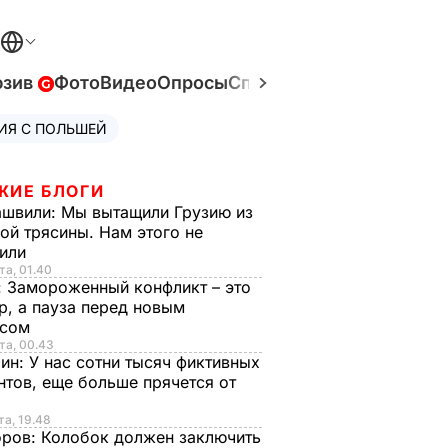
юзив
Фото
Видео
Опросы
Спецпроекты
Война в У
ИЯ С ПОЛЬШЕЙ
ЖИЕ БЛОГИ
ашвили:
Мы вытащили Грузию из
ой трясины. Нам этого не
тили
та, 01.40
:
Замороженный конфликт – это
р, а пауза перед новым
исом
та, 00.43
рин:
У нас сотни тысяч фиктивных
нтов, еще больше прячется от
та, 19.48
оров:
Колобок должен заключить