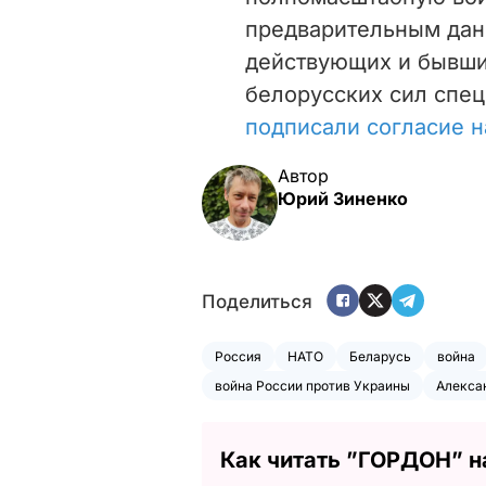
предварительным данн
действующих и бывши
белорусских сил спе
подписали согласие н
Автор
Юрий Зиненко
Поделиться
Россия
НАТО
Беларусь
война
война России против Украины
Алекса
Как читать ”ГОРДОН” н