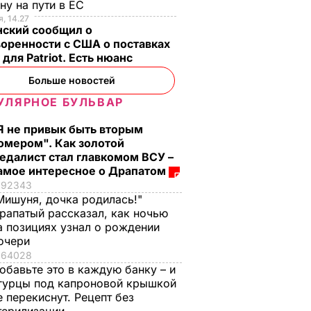
ну на пути в ЕС
, 14.27
нский сообщил о
оренности с США о поставках
 для Patriot. Есть нюанс
Больше новостей
УЛЯРНОЕ БУЛЬВАР
Я не привык быть вторым
омером". Как золотой
едалист стал главкомом ВСУ –
амое интересное о Драпатом
92343
Мишуня, дочка родилась!"
еларуси
рапатый рассказал, как ночью
ы там
а позициях узнал о рождении
ужны
очери
64028
обавьте это в каждую банку – и
 В УКРАИНЕ
гурцы под капроновой крышкой
е перекиснут. Рецепт без