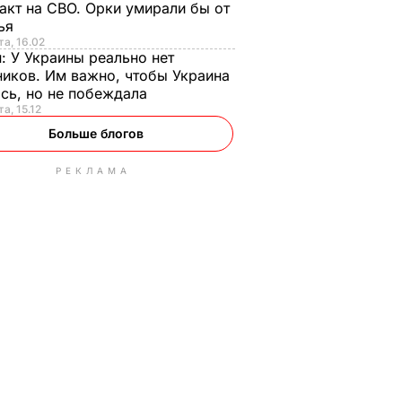
акт на СВО. Орки умирали бы от
тья
та, 16.02
н:
У Украины реально нет
иков. Им важно, чтобы Украина
сь, но не побеждала
а, 15.12
Больше блогов
РЕКЛАМА