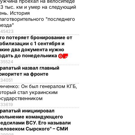
ужчина проехал на велосипеде
,3 тыс. км и умер на следующий
ень. История
лаготворительного "последнего
аезда"
45423
то потеряет бронирование от
обилизации с 1 сентября и
акие два документа нужно
одать до понедельника
35524
рапатый назвал главный
риоритет на фронте
34051
инченко:
Он был генералом КГБ,
оторый стал украинским
осударственником
33619
рапатый инициировал
вольнение командующего
едсилами ВСУ. Его называли
человеком Сырского" – СМИ
29908