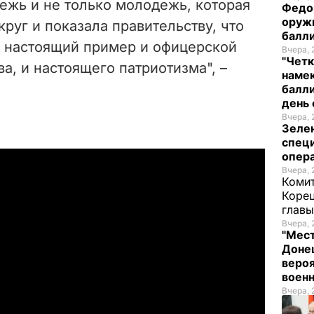
ежь и не только молодежь, которая
Федо
оруж
руг и показала правительству, что
балл
о настоящий пример и офицерской
Вчера, 
"Четк
ва, и настоящего патриотизма", –
намек
балли
день 
Вчера, 
Зеле
спец
опера
Вчера, 
Комит
Корец
глав
Вчера, 
"Мест
Донец
вероя
воен
Вчера, 