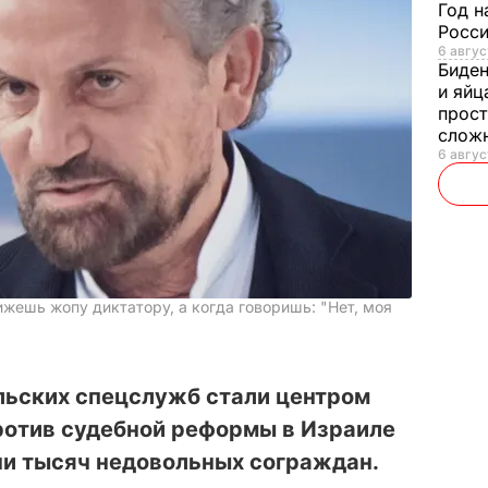
Год н
Росси
6 авгус
Биде
и яйц
прост
слож
6 авгус
ижешь жопу диктатору, а когда говоришь: "Нет, моя
льских спецслужб стали центром
ротив судебной реформы в Израиле
ни тысяч недовольных сограждан.