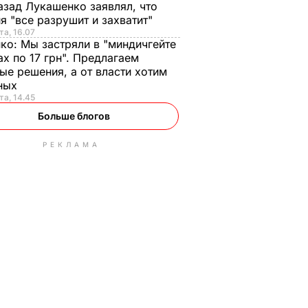
азад Лукашенко заявлял, что
я "все разрушит и захватит"
та, 16.07
нко:
Мы застряли в "миндичгейте
ах по 17 грн". Предлагаем
ые решения, а от власти хотим
ных
та, 14.45
Больше блогов
РЕКЛАМА