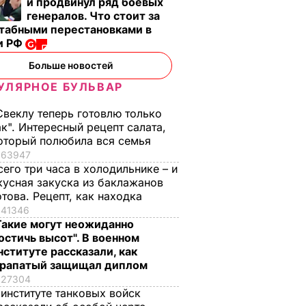
и продвинул ряд боевых
генералов. Что стоит за
табными перестановками в
и РФ
Больше новостей
УЛЯРНОЕ БУЛЬВАР
Свеклу теперь готовлю только
ак". Интересный рецепт салата,
оторый полюбила вся семья
63947
сего три часа в холодильнике – и
кусная закуска из баклажанов
отова. Рецепт, как находка
41346
Такие могут неожиданно
остичь высот". В военном
нституте рассказали, как
рапатый защищал диплом
27304
 институте танковых войск