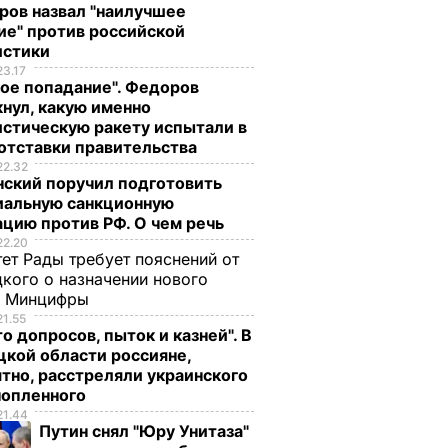
ров назвал "наилучшее
ие" против российской
истики
23.17
ое попадание". Федоров
нул, какую именно
стическую ракету испытали в
отставки правительства
22.32
нский поручил подготовить
иальную санкционную
цию против РФ. О чем речь
22.20
ет Рады требует пояснений от
кого о назначении нового
ы Минцифры
21.55
о допросов, пыток и казней". В
кой области россияне,
тно, расстреляли украинского
нопленного
21.44
Путин снял "Юру Унитаза"