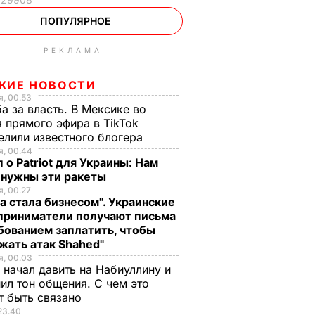
ПОПУЛЯРНОЕ
РЕКЛАМА
ЖИЕ НОВОСТИ
, 00.53
а за власть. В Мексике во
 прямого эфира в TikTok
елили известного блогера
, 00.44
 о Patriot для Украины: Нам
 нужны эти ракеты
, 00.27
а стала бизнесом". Украинские
приниматели получают письма
бованием заплатить, чтобы
жать атак Shahed"
, 00.03
 начал давить на Набиуллину и
ил тон общения. С чем это
т быть связано
23.40