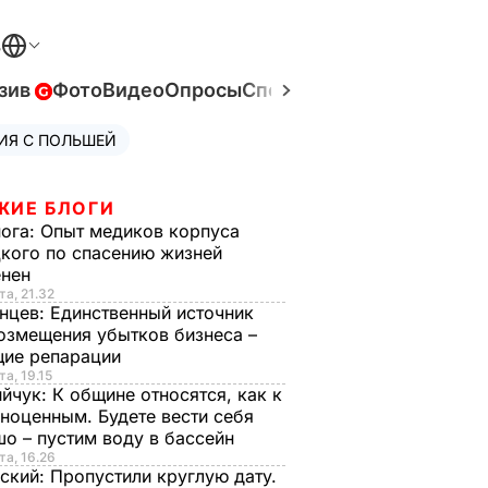
В
зив
Фото
Видео
Опросы
Спецпроекты
Война в Ук
ИЯ С ПОЛЬШЕЙ
ЖИЕ БЛОГИ
нога:
Опыт медиков корпуса
кого по спасению жизней
енен
та, 21.32
нцев:
Единственный источник
озмещения убытков бизнеса –
щие репарации
та, 19.15
ийчук:
К общине относятся, как к
ноценным. Будете вести себя
о – пустим воду в бассейн
та, 16.26
ский:
Пропустили круглую дату.