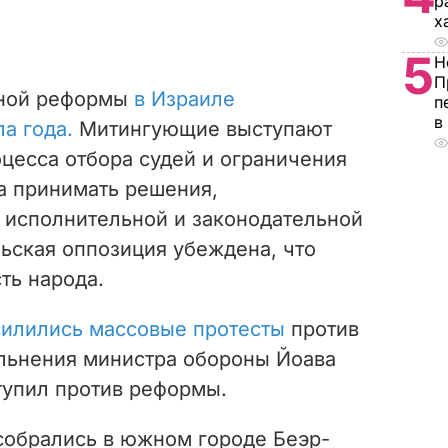
р
х
5
Н
П
бной реформы
в Израиле
п
в
а года.
Митингующие выступают
цесса отбора судей и ограничения
а принимать решения,
 исполнительной и законодательной
льская оппозиция убеждена, что
ть народа.
силились массовые протесты
против
льнения министра обороны Йоава
тупил против реформы.
собрались в южном городе Беэр-