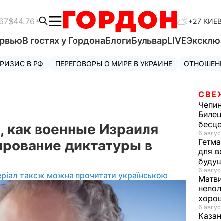
67
$44.76
+27 КИЕ
ервью
В гостях у Гордона
Блоги
Бульвар
LIVE
Эксклю
РИЗИС В РФ
ПЕРЕГОВОРЫ О МИРЕ В УКРАИНЕ
ОТНОШЕН
СВЕ
Чепи
Билец
бесц
, как военные Израиля
6 авгус
Гетма
рование диктатуры в
для в
буду
6 авгус
еріал також можна прочитати українською
Матв
непол
хорош
6 авгус
Казан