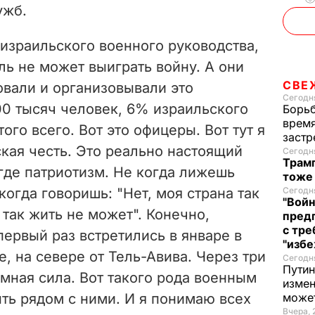
ужб.
e
израильского военного руководства,
o
ль не может выиграть войну
. А они
СВЕ
вовали и организовывали это
Сегодня
00 тысяч человек, 6% израильского
Борьб
время
ого всего. Вот это офицеры. Вот тут я
застр
кая честь. Это реально настоящий
Сегодня
Трамп
где патриотизм. Не когда лижешь
тоже
когда говоришь: "Нет, моя страна так
Сегодня
"Войн
 так жить не может". Конечно,
пред
с тре
ервый раз встретились в январе в
"избе
е, на севере от Тель-Авива. Через три
Сегодня
Путин
мная сила. Вот такого рода военным
измен
ть рядом с ними. И я понимаю всех
може
Вчера, 