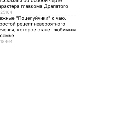
ассказали об особой черте
арактера главкома Драпатого
25164
ежные "Поцелуйчики" к чаю.
ростой рецепт невероятного
еченья, которое станет любимым
 семье
18464