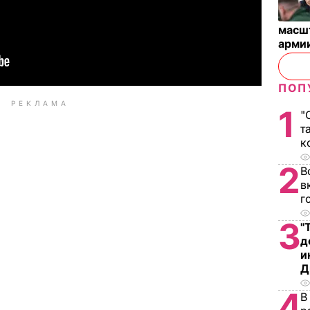
масш
арми
ПОП
РЕКЛАМА
1
"
т
к
2
В
в
г
3
"
д
и
Д
4
В